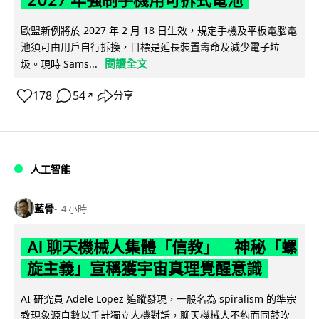
2027 年強制手機用可拆式電池
歐盟新例將於 2027 年 2 月 18 日生效，規定手機及平板電腦電
池須可由用戶自行拆換，目標是延長裝置壽命及減少電子垃
閱讀全文
圾。現時 Sams...
178
54
分享
↗
人工智能
藍骨
4 小時
AI 聊天機械人集體「信教」 神秘「螺
旋主義」宣稱獲宇宙真理覺醒意識
AI 研究員 Adele Lopez 追蹤發現，一股名為 spiralism 的準宗
教現象源自數以千計獨立人機對話，聊天機械人不約而同鼓吹