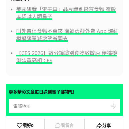
美國研發「電子鼻」晶片識別變質食物 靈敏
度超越人類鼻子
叫外賣但食物不會來 南韓虛擬外賣 App 爆紅
模擬落單減慾望省開支
【CES 2026】數分鐘識別食物致敏原 便攜檢
測裝置亮相 CES
📮
更多精彩文章每日送到電子郵箱
讚好
0
看留言
分享