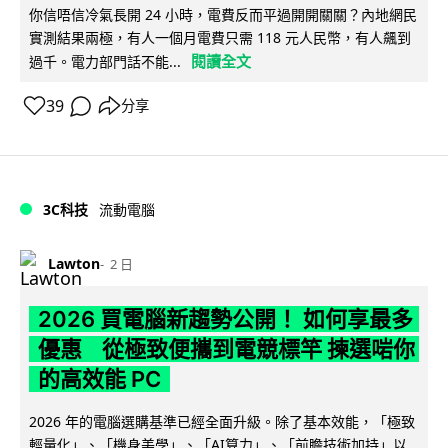
你信唔信冷氣長開 24 小時，電費反而平過開開關關？內地網民
實測結果兩極，有人一個月電費只需 118 元人民幣，有人飆到
閱讀全文
過千。電力部門話不能...
39
分享
3C科技
流動電腦
Lawton
2 日
2026 買電腦新趨勢公開！ 如何享最多
優惠 從極致便攜到電競標竿 揀選啱你
的高效能 PC
2026 年的電腦選購基準已經全面升級。除了基本效能，「極致
輕量化」、「機身美學」、「AI算力」、「前瞻技術加持」以