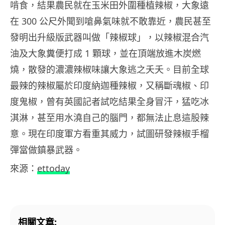
啃食，結果農民就在玉米田外圍種植辣椒，大象遠
在 300 公尺外聞到嗆鼻氣味就不敢靠近，農民甚至
發明出升級版武器叫做「辣椒球」，以辣椒混合汽
油及大象糞便打成 1 顆球，並在頂端放進木炭燃
燒，散發的濃濃辣椒味讓大象逃之夭夭。目前全球
最辣的辣椒屬於印度納迦種辣椒，又稱斷魂椒、印
度鬼椒，曾有英國記者試吃結果全身冒汗，猛吃冰
淇淋，甚至用水澆自己的腦門，都無法止息這股辣
意。現在印度軍方看重其威力，試圖研發辣椒手榴
彈當做鎮暴武器。
來源：
ettoday
相關文章: