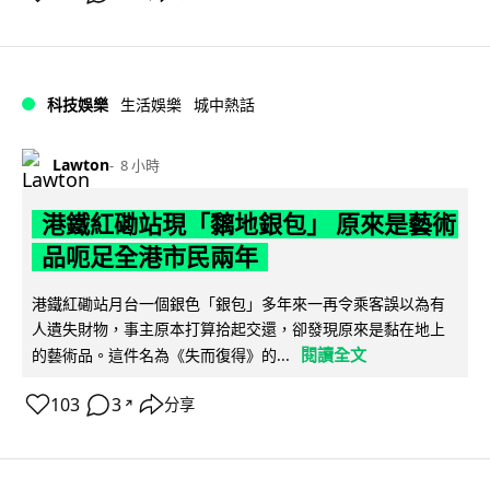
科技娛樂
生活娛樂
城中熱話
Lawton
8 小時
港鐵紅磡站現「黐地銀包」 原來是藝術
品呃足全港市民兩年
港鐵紅磡站月台一個銀色「銀包」多年來一再令乘客誤以為有
人遺失財物，事主原本打算拾起交還，卻發現原來是黏在地上
閱讀全文
的藝術品。這件名為《失而復得》的...
103
3
分享
↗