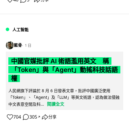
人工智能
藍骨
1 日
中國官媒批評 AI 術語濫用英文 稱
「Token」與「Agent」動搖科技話語
權
人民網旗下評論於 8 月 6 日發表文章，批評中國廣泛使用
「Token」、「Agent」及「LLM」等英文術語，認為做法侵蝕
閱讀全文
中文表意空間及科...
704
305
分享
↗