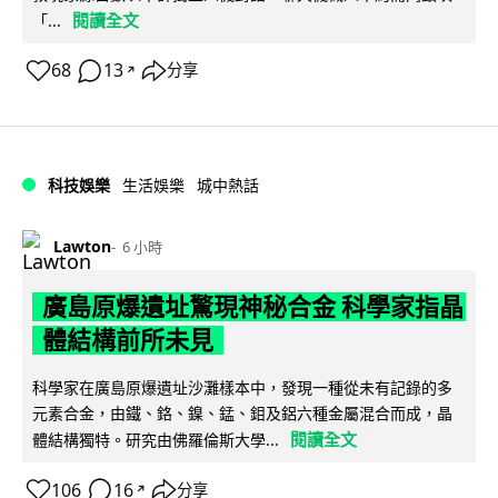
閱讀全文
「...
68
13
分享
↗
科技娛樂
生活娛樂
城中熱話
Lawton
6 小時
廣島原爆遺址驚現神秘合金 科學家指晶
體結構前所未見
科學家在廣島原爆遺址沙灘樣本中，發現一種從未有記錄的多
元素合金，由鐵、鉻、鎳、錳、鉬及鋁六種金屬混合而成，晶
閱讀全文
體結構獨特。研究由佛羅倫斯大學...
106
16
分享
↗