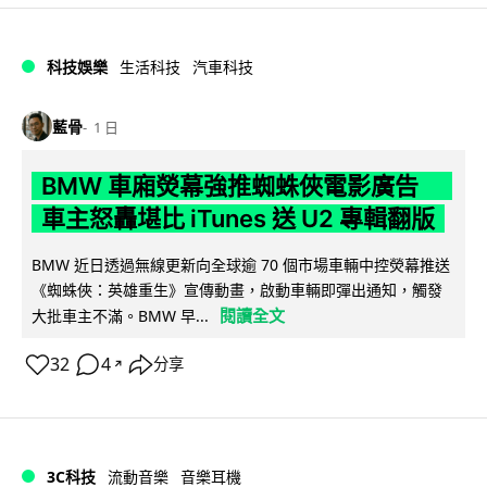
科技娛樂
生活科技
汽車科技
藍骨
1 日
BMW 車廂熒幕強推蜘蛛俠電影廣告
車主怒轟堪比 iTunes 送 U2 專輯翻版
BMW 近日透過無線更新向全球逾 70 個市場車輛中控熒幕推送
《蜘蛛俠：英雄重生》宣傳動畫，啟動車輛即彈出通知，觸發
閱讀全文
大批車主不滿。BMW 早...
32
4
分享
↗
3C科技
流動音樂
音樂耳機