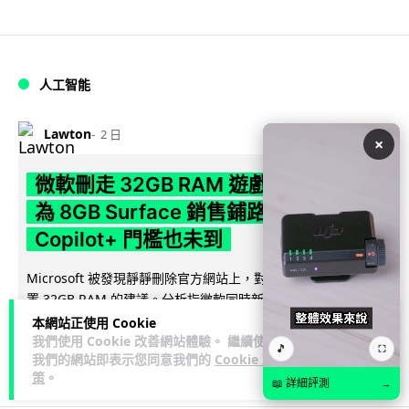
人工智能
Lawton
2 日
×
微軟刪走 32GB RAM 遊戲建議 分析:
為 8GB Surface 銷售鋪路 連自家
Copilot+ 門檻也未到
Microsoft 被發現靜靜刪除官方網站上，對遊戲玩家要為電腦配
置 32GB RAM 的建議。分析指微軟同時新推出的 8GB RAM 入
閱讀全文
門...
本網站正使用 Cookie
我們使用 Cookie 改善網站體驗。 繼續使用
🎵
⛶
我們的網站即表示您同意我們的
Cookie 政
171
16
分享
↗
策
。
📖 詳細評測
→