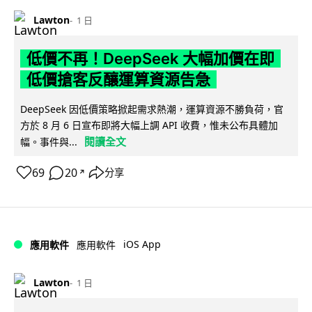
Lawton
1 日
低價不再！DeepSeek 大幅加價在即
低價搶客反釀運算資源告急
DeepSeek 因低價策略掀起需求熱潮，運算資源不勝負荷，官
方於 8 月 6 日宣布即將大幅上調 API 收費，惟未公布具體加
閱讀全文
幅。事件與...
69
20
分享
↗
iOS App
應用軟件
應用軟件
Lawton
1 日