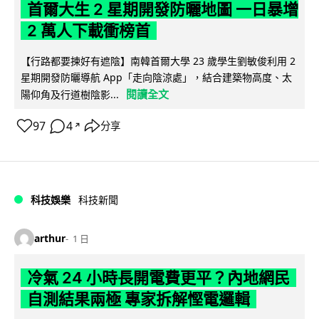
首爾大生 2 星期開發防曬地圖 一日暴增
2 萬人下載衝榜首
【行路都要揀好有遮陰】南韓首爾大學 23 歲學生劉敏俊利用 2
星期開發防曬導航 App「走向陰涼處」，結合建築物高度、太
閱讀全文
陽仰角及行道樹陰影...
97
4
分享
↗
科技娛樂
科技新聞
arthur
1 日
冷氣 24 小時長開電費更平？內地網民
自測結果兩極 專家拆解慳電邏輯