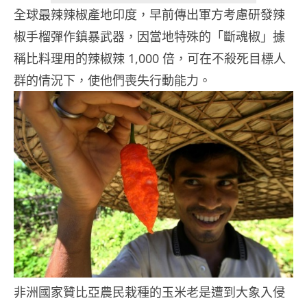
全球最辣辣椒產地印度，早前傳出軍方考慮研發辣
椒手榴彈作鎮暴武器，因當地特殊的「斷魂椒」據
稱比料理用的辣椒辣 1,000 倍，可在不殺死目標人
群的情況下，使他們喪失行動能力。
非洲國家贊比亞農民栽種的玉米老是遭到大象入侵