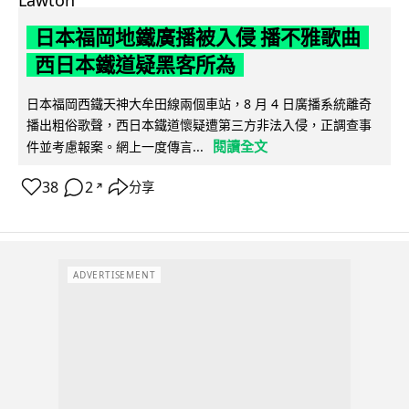
日本福岡地鐵廣播被入侵 播不雅歌曲
西日本鐵道疑黑客所為
日本福岡西鐵天神大牟田線兩個車站，8 月 4 日廣播系統離奇
播出粗俗歌聲，西日本鐵道懷疑遭第三方非法入侵，正調查事
閱讀全文
件並考慮報案。網上一度傳言...
38
2
分享
↗
ADVERTISEMENT