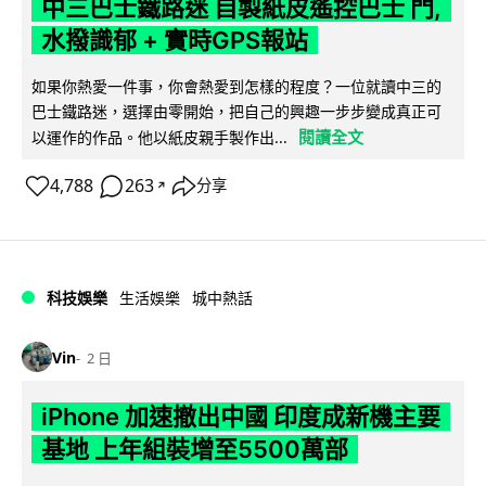
中三巴士鐵路迷 自製紙皮遙控巴士 門,
水撥識郁 + 實時GPS報站
如果你熱愛一件事，你會熱愛到怎樣的程度？一位就讀中三的
巴士鐵路迷，選擇由零開始，把自己的興趣一步步變成真正可
閱讀全文
以運作的作品。他以紙皮親手製作出...
4,788
263
分享
↗
科技娛樂
生活娛樂
城中熱話
Vin
2 日
iPhone 加速撤出中國 印度成新機主要
基地 上年組裝增至5500萬部