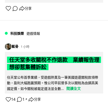
分享
科技娛樂
遊戲情報
藍骨
1 小時
任天堂多收關稅不作退款 業績報告理
想卻惹集體訴訟
任天堂公布首季業績，受遊戲熱賣及一筆美國退還關稅款項帶
動，盈利大幅跑贏預期。惟公司早前曾多次以關稅為由調高美
閱讀全文
國定價，如今關稅被裁定違法並全數...
14
1
分享
↗