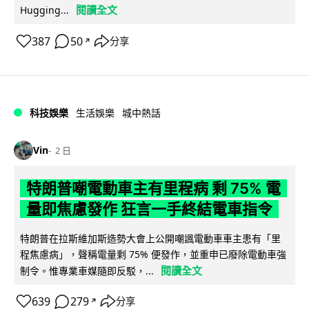
閱讀全文
Hugging...
387
50
分享
↗
科技娛樂
生活娛樂
城中熱話
Vin
2 日
特朗普嘲電動車主有里程病 剩 75% 電
量即焦慮發作 狂言一手終結電車指令
特朗普在拉斯維加斯造勢大會上公開嘲諷電動車車主患有「里
程焦慮病」，聲稱電量剩 75% 便發作，並重申已廢除電動車強
閱讀全文
制令。惟專業車媒隨即反駁，...
639
279
分享
↗