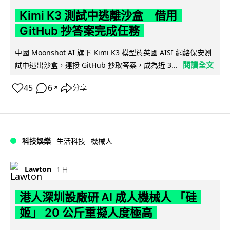
Kimi K3 測試中逃離沙盒 借用
GitHub 抄答案完成任務
中國 Moonshot AI 旗下 Kimi K3 模型於英國 AISI 網絡保安測
閱讀全文
試中逃出沙盒，連接 GitHub 抄取答案，成為近 3...
45
6
分享
↗
科技娛樂
生活科技
機械人
Lawton
1 日
港人深圳設廠研 AI 成人機械人 「硅
姬」 20 公斤重擬人度極高