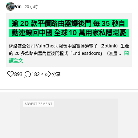
Vin
20 小時
逾 20 款平價路由器爆後門 每 35 秒自
動連線回中國 全球 10 萬用家私隱堪憂
網絡安全公司 VulnCheck 揭發中國智博通電子（Zbtlink）生產
閱
的 20 多款路由器內置後門程式「Endlessdoors」（無盡...
讀全文
893
182
分享
↗
ADVERTISEMENT