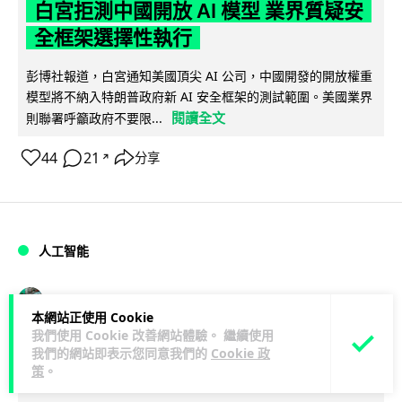
白宮拒測中國開放 AI 模型 業界質疑安
全框架選擇性執行
彭博社報道，白宮通知美國頂尖 AI 公司，中國開發的開放權重
模型將不納入特朗普政府新 AI 安全框架的測試範圍。美國業界
閱讀全文
則聯署呼籲政府不要限...
44
21
分享
↗
人工智能
Vin
1 日
本網站正使用 Cookie
我們使用 Cookie 改善網站體驗。 繼續使用
地盤偷吸煙難逃高空法眼 勞工處出動熱
我們的網站即表示您同意我們的
Cookie 政
策
。
感無人機 擬加 AI 人臉識別精準執法