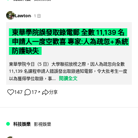
Lawton
1 日
東華學院誤發取錄電郵 全數 11,139 名
申請人一度空歡喜 專家:人為疏忽+系統
防護缺失
東華學院今日（5 日）大學聯招放榜之際，因人為疏忽向全數
11,139 名課程申請人錯誤發出取錄通知電郵，令大批考生一度
閱讀全文
以為獲得學位取錄，事...
147
17
分享
↗
科技娛樂
影視娛樂