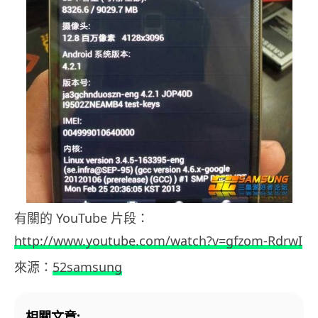
有關的 YouTube 片段：
http://www.youtube.com/watch?v=gfzom-RdrwI
來源：
52samsung
相關文章: