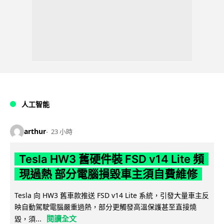
人工智能
arthur
23 小時
Tesla HW3 舊硬件裝 FSD v14 Lite 頻
現過熱 部分電腦損毀車主須自費維修
Tesla 向 HW3 舊車款推送 FSD v14 Lite 系統，引發大量車主反
映自動駕駛電腦嚴重過熱，部分更觸發高溫保護甚至直接燒
閱讀全文
毀，須...