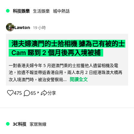
科技娛樂
生活娛樂
城中熱話
Lawton
19 小時
港夫婦澳門的士拾相機 據為己有被的士
Cam 睇到 2 個月後再入境被捕
一對香港夫婦今年 5 月遊澳門乘的士拾獲他人遺留相機及電
池，拾遺不報並帶返香港自用。兩人本月 2 日經港珠澳大橋再
閱讀全文
次入境澳門時，被治安警察局...
475
65
分享
↗
3C科技
家居無線