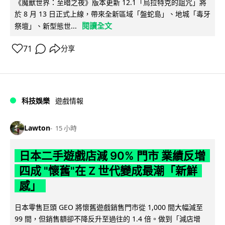
《魔獸世界：至暗之夜》版本更新 12.1「烏拉特克的詛咒」將
於 8 月 13 日正式上線，帶來全新區域「盤蛇島」、地城「毒牙
閱讀全文
祭壇」、新型態世...
71
分享
科技娛樂
遊戲情報
Lawton
15 小時
日本二手遊戲店減 90% 門市 業績反增
四成 "懷舊"在 Z 世代變成最潮「新鮮
感」
日本零售巨頭 GEO 將懷舊遊戲銷售門市從 1,000 間大幅減至
99 間，但銷售額卻不降反升至過往的 1.4 倍。做到「減店增