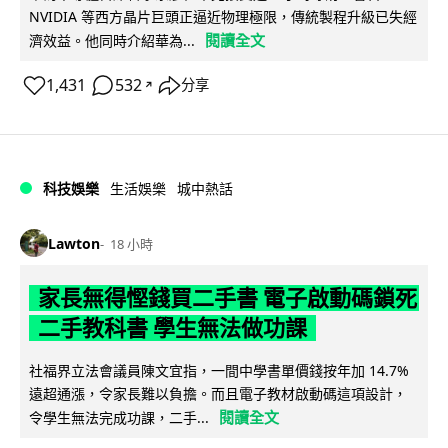
NVIDIA 等西方晶片巨頭正逼近物理極限，傳統製程升級已失經
閱讀全文
濟效益。他同時介紹華為...
1,431
532
分享
↗
科技娛樂
生活娛樂
城中熱話
Lawton
18 小時
家長無得慳錢買二手書 電子啟動碼鎖死
二手教科書 學生無法做功課
社福界立法會議員陳文宜指，一間中學書單價錢按年加 14.7%
遠超通漲，令家長難以負擔。而且電子教材啟動碼這項設計，
閱讀全文
令學生無法完成功課，二手...