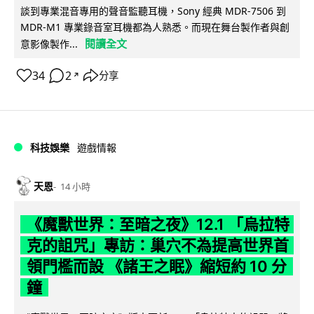
談到專業混音專用的聲音監聽耳機，Sony 經典 MDR-7506 到
MDR-M1 專業錄音室耳機都為人熟悉。而現在舞台製作者與創
閱讀全文
意影像製作...
34
2
分享
↗
科技娛樂
遊戲情報
天恩
14 小時
《魔獸世界：至暗之夜》12.1 「烏拉特
克的詛咒」專訪：巢穴不為提高世界首
領門檻而設 《諸王之眠》縮短約 10 分
鐘