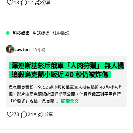
18
1
分享
↗
科技娛樂
生活娛樂
城中熱話
Lawton
13 小時
澤連斯基怒斥俄軍「人肉狩獵」 無人機
追殺烏克蘭小販近 40 秒仍被炸傷
烏克蘭克爾松一名 52 歲小販被俄軍無人機追擊近 40 秒後被炸
傷，影片由烏克蘭總統澤連斯基公開。他直斥俄軍對平民進行
閱讀全文
「狩獵式」攻擊，烏克蘭...
73
24
分享
↗