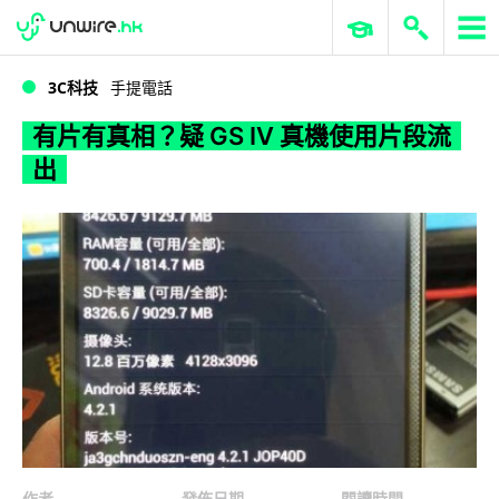
WWDC 2026
GenAI 與雲端科技專區
ERP 與商業 AI
有片有真相？疑 GS IV 真機使用片段流出
3C科技
手提電話
有片有真相？疑 GS IV 真機使用片段流
出
作者
發佈日期
閱讀時間