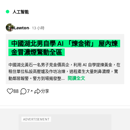
人工智能
Lawton
13 小時
中國湖北男自學 AI 「煉金術」 屋內煉
金冒濃煙驚動全區
中國湖北黃石一名男子見金價高企，利用 AI 自學提煉黃金，在
租住單位私設高壓爐及作坊冶煉，過程產生大量刺鼻濃煙，驚
閱讀全文
動鄰居報警。警方到場揭發整...
88
7
分享
↗
ADVERTISEMENT