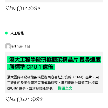
10
1
分享
↗
人工智能
arthur
1 日
港大工程學院研極簡架構晶片 搜尋速度
勝標準 CPU 1 億倍
港大團隊研發極簡架構模擬內容尋址記憶體（CAM）晶片，用
二硫化鉬及半金屬銻克服傳輸瓶頸，漢明距離計算速度比標準
閱讀全文
CPU快1億倍，每次搜尋耗能低...
42
20
分享
↗