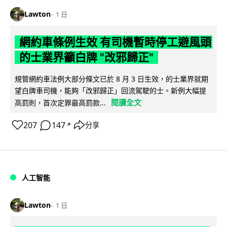
Lawton
1 日
網約車條例生效 有司機暫時停工避風頭
的士業界籲白牌 "改邪歸正"
規管網約車法例大部分條文已於 8 月 3 日生效，的士業界就期
望白牌車司機，能夠「改邪歸正」回流駕駛的士。新例大幅提
閱讀全文
高罰則，首次定罪最高罰款...
207
147
分享
↗
人工智能
Lawton
1 日