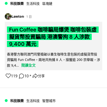
科技娛樂
生活科技
區塊鏈
Lawton
1 日
Fun Coffee 咖啡騙局爆煲 咖啡包裝虛
擬貨幣投資騙局 港澳警拘 8 人涉款
9,400 萬元
香港警方聯同澳門司警搗破以養生咖啡生意包裝的虛擬貨幣投
資騙局 Fun Coffee，兩地共拘捕 8 人，接獲逾 200 宗舉報，涉
閱讀全文
款 9,4...
119
10
分享
↗
科技娛樂
生活科技
智慧城市