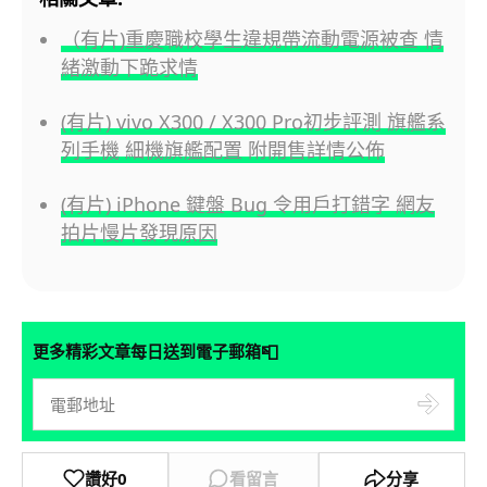
（有片)重慶職校學生違規帶流動電源被查 情
緒激動下跪求情
(有片) vivo X300 / X300 Pro初步評測 旗艦系
列手機 細機旗艦配置 附開售詳情公佈
(有片) iPhone 鍵盤 Bug 令用戶打錯字 網友
拍片慢片發現原因
📮
更多精彩文章每日送到電子郵箱
讚好
0
看留言
分享