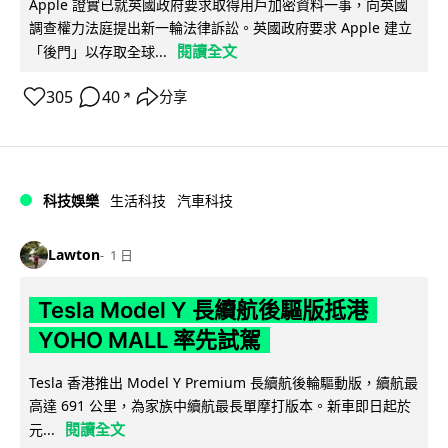
Apple 證實已就英國政府要求取得用戶加密資料一事，向英國
調查權力法庭提出新一輪法律訴訟。英國政府要求 Apple 建立
閱讀全文
「後門」以存取全球...
305
40
分享
↗
科技娛樂
生活科技
汽車科技
Lawton
1 日
Tesla Model Y 長續航後驅版抵港
YOHO MALL 率先試駕
Tesla 香港推出 Model Y Premium 長續航後輪驅動版，續航最
高達 691 公里，為家族中續航最長單摩打版本。新車即日起於
閱讀全文
元...