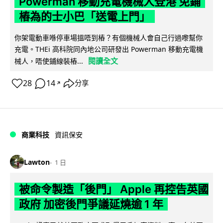
Powerman 移動充電機械人登港 免鋪
樁為的士小巴「送電上門」
你架電動車喺停車場搵唔到樁？有個機械人會自己行過嚟幫你
充電。THEi 高科院同內地公司研發出 Powerman 移動充電機
閱讀全文
械人，唔使鋪線裝樁...
28
14
分享
↗
商業科技
資訊保安
Lawton
1 日
被命令製造「後門」 Apple 再控告英國
政府 加密後門爭議延燒逾 1 年