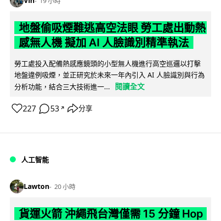
Vin
19 小時
地盤偷吸煙難逃高空法眼 勞工處出動熱
感無人機 擬加 AI 人臉識別精準執法
勞工處投入配備熱感應鏡頭的小型無人機進行高空巡邏以打擊
地盤違例吸煙，並正研究於未來一年內引入 AI 人臉識別與行為
閱讀全文
分析功能，結合三大技術進一...
227
53
分享
↗
人工智能
Lawton
20 小時
貨運火箭 沖繩飛台灣僅需 15 分鐘 Hop