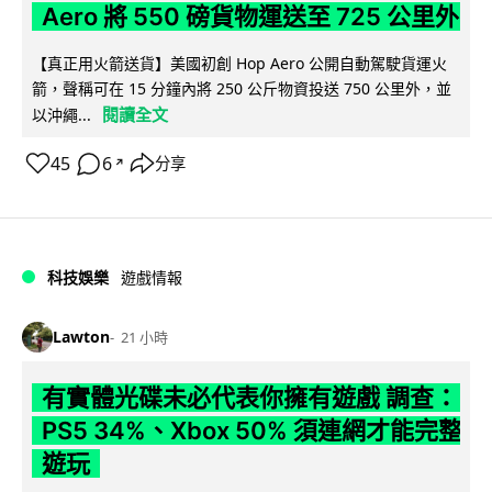
Aero 將 550 磅貨物運送至 725 公里外
【真正用火箭送貨】美國初創 Hop Aero 公開自動駕駛貨運火
箭，聲稱可在 15 分鐘內將 250 公斤物資投送 750 公里外，並
閱讀全文
以沖繩...
45
6
分享
↗
科技娛樂
遊戲情報
Lawton
21 小時
有實體光碟未必代表你擁有遊戲 調查：
PS5 34%、Xbox 50% 須連網才能完整
遊玩