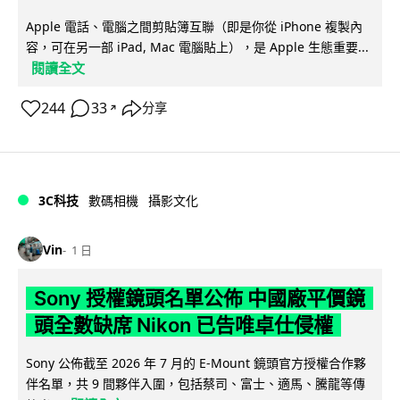
Apple 電話、電腦之間剪貼簿互聯（即是你從 iPhone 複製內
容，可在另一部 iPad, Mac 電腦貼上），是 Apple 生態重要...
閱讀全文
244
33
分享
↗
3C科技
數碼相機
攝影文化
Vin
1 日
Sony 授權鏡頭名單公佈 中國廠平價鏡
頭全數缺席 Nikon 已告唯卓仕侵權
Sony 公佈截至 2026 年 7 月的 E-Mount 鏡頭官方授權合作夥
伴名單，共 9 間夥伴入圍，包括蔡司、富士、適馬、騰龍等傳