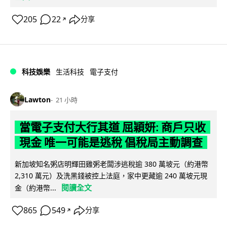
205
22
分享
↗
科技娛樂
生活科技
電子支付
Lawton
21 小時
當電子支付大行其道 屈穎妍: 商戶只收
現金 唯一可能是逃稅 倡稅局主動調查
新加坡知名粥店明輝田雞粥老闆涉逃稅逾 380 萬坡元（約港幣
2,310 萬元）及洗黑錢被控上法庭，家中更藏逾 240 萬坡元現
閱讀全文
金（約港幣...
865
549
分享
↗