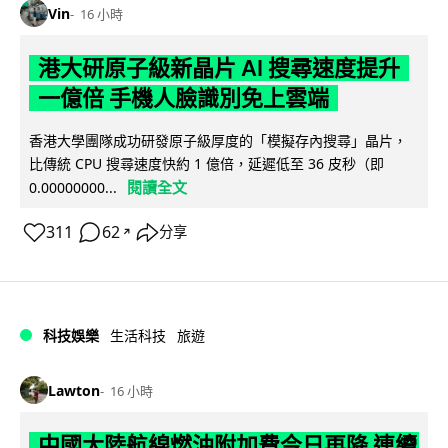
Vin
16 小時
港大研原子級新晶片 AI 搜尋速度提升
一億倍 手機人臉識別免上雲端
香港大學團隊成功研發原子級厚度的「模擬存內搜尋」晶片，
比傳統 CPU 搜尋速度快約 1 億倍，延遲低至 36 皮秒（即
閱讀全文
0.00000000...
311
62
分享
↗
科技娛樂
生活科技
旅遊
Lawton
16 小時
中國大陸航線燃油附加費今日再降 連續