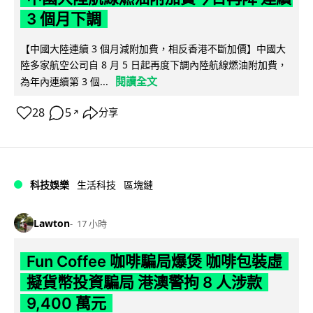
3 個月下調
【中國大陸連續 3 個月減附加費，相反香港不斷加價】中國大
陸多家航空公司自 8 月 5 日起再度下調內陸航線燃油附加費，
閱讀全文
為年內連續第 3 個...
28
5
分享
↗
科技娛樂
生活科技
區塊鏈
Lawton
17 小時
Fun Coffee 咖啡騙局爆煲 咖啡包裝虛
擬貨幣投資騙局 港澳警拘 8 人涉款
9,400 萬元