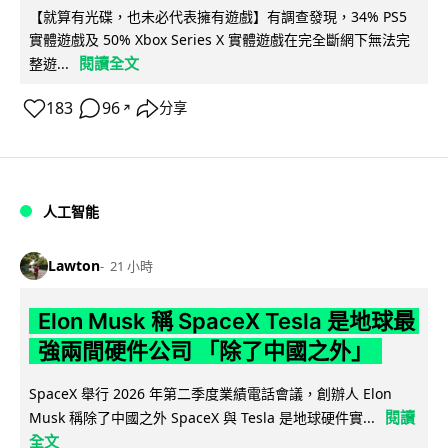
【就算有光碟，也未必代表擁有遊戲】有調查發現，34% PS5
實體遊戲及 50% Xbox Series X 實體遊戲在完全斷網下無法完
閱讀全文
整遊...
183
96
分享
↗
人工智能
Lawton
21 小時
Elon Musk 稱 SpaceX Tesla 是地球最
強兩間硬件公司 「除了中國之外」
SpaceX 舉行 2026 年第二季度業績電話會議，創辦人 Elon
閱讀
Musk 稱除了中國之外 SpaceX 與 Tesla 是地球硬件實...
全文