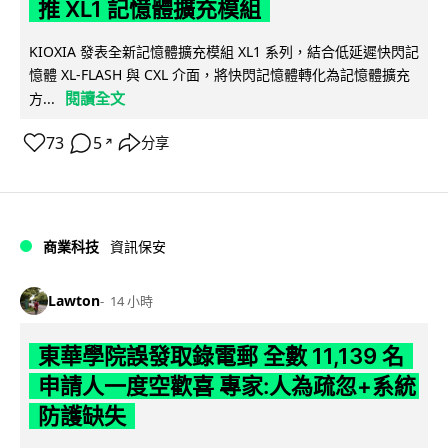
推 XL1 記憶體擴充模組
KIOXIA 發表全新記憶體擴充模組 XL1 系列，結合低延遲快閃記
憶體 XL-FLASH 與 CXL 介面，將快閃記憶體轉化為記憶體擴充
閱讀全文
方...
73
5
分享
↗
商業科技
資訊保安
Lawton
14 小時
東華學院誤發取錄電郵 全數 11,139 名
申請人一度空歡喜 專家:人為疏忽+系統
防護缺失