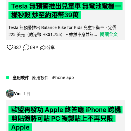
Tesla 無預警推出兒童車 無電池電機一
樣秒殺 炒至約港幣39萬
Tesla 無預警推出 Balance Bike for Kids 兒童平衡車，定價
閱讀全文
225 美元（約港幣 HK$1,755）。雖然車身並無...
387
69
分享
↗
iPhone app
應用軟件
應用軟件
Vin
1 日
歐盟再發功 Apple 終答應 iPhone 跨機
剪貼簿將可貼 PC 複製貼上不再只限
Apple