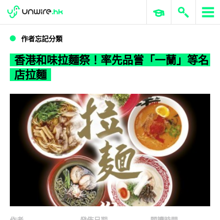
WWDC 2026
GenAI 與雲端科技專區
ERP 與商業 AI
香港和味拉麵祭！率先品嘗「一蘭」等名店拉麵
作者忘記分類
香港和味拉麵祭！率先品嘗「一蘭」等名
店拉麵
作者
發佈日期
閱讀時間