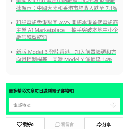
美國 Micron 退出中國數據中心市場 財報數
據顯示：中國大陸和香港市場收入跌至 7.1%
和記電訊香港聯同 AWS 開拓本港首個電訊商
主導 AI Marketplace 攜手突破本地中小企
數碼轉型瓶頸
新版 Model 3 登陸香港 加入前置鏡頭和方
向燈控制桿等 同時 Model Y 減價達 14%
📮
更多精彩文章每日送到電子郵箱
讚好
0
看留言
分享