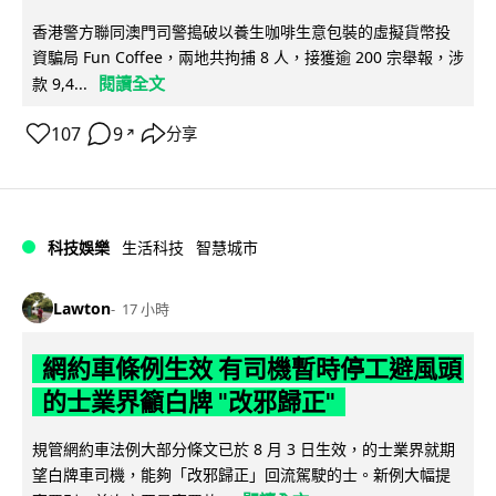
香港警方聯同澳門司警搗破以養生咖啡生意包裝的虛擬貨幣投
資騙局 Fun Coffee，兩地共拘捕 8 人，接獲逾 200 宗舉報，涉
閱讀全文
款 9,4...
107
9
分享
↗
科技娛樂
生活科技
智慧城市
Lawton
17 小時
網約車條例生效 有司機暫時停工避風頭
的士業界籲白牌 "改邪歸正"
規管網約車法例大部分條文已於 8 月 3 日生效，的士業界就期
望白牌車司機，能夠「改邪歸正」回流駕駛的士。新例大幅提