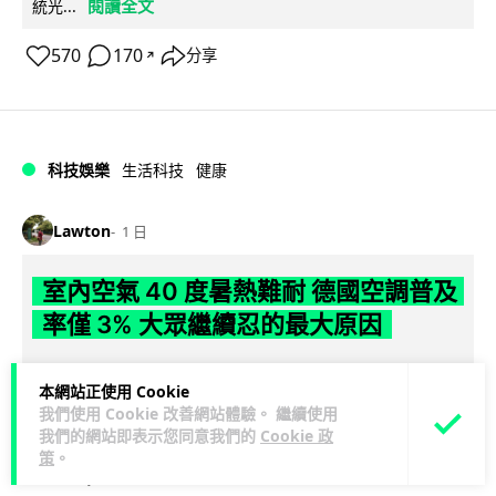
閱讀全文
統光...
570
170
分享
↗
科技娛樂
生活科技
健康
Lawton
1 日
室內空氣 40 度暑熱難耐 德國空調普及
率僅 3% 大眾繼續忍的最大原因
德國今夏持續熱浪，空調普及率僅 3%，課室溫度逼近 40 度，
本網站正使用 Cookie
全年因高溫死亡人數已升至約 9,800 人。德國及鄰國法國長期
我們使用 Cookie 改善網站體驗。 繼續使用
閱讀全文
抗拒安裝空調背後...
我們的網站即表示您同意我們的
Cookie 政
策
。
136
22
分享
↗