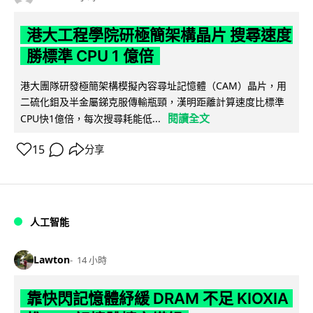
港大工程學院研極簡架構晶片 搜尋速度
勝標準 CPU 1 億倍
港大團隊研發極簡架構模擬內容尋址記憶體（CAM）晶片，用
二硫化鉬及半金屬銻克服傳輸瓶頸，漢明距離計算速度比標準
閱讀全文
CPU快1億倍，每次搜尋耗能低...
15
分享
人工智能
Lawton
14 小時
靠快閃記憶體紓緩 DRAM 不足 KIOXIA