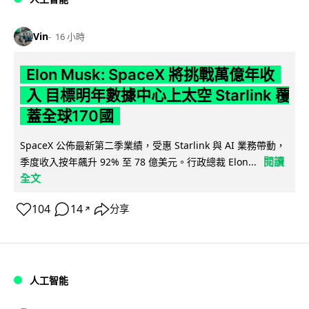
Vin
16 小時
Elon Musk: SpaceX 將挑戰萬億年收
入 目標明年數據中心上太空 Starlink 覆
蓋全球170國
SpaceX 公佈最新第二季業績，受惠 Starlink 與 AI 業務帶動，
閱讀
季度收入按年飆升 92% 至 78 億美元。行政總裁 Elon...
全文
104
14
分享
↗
人工智能