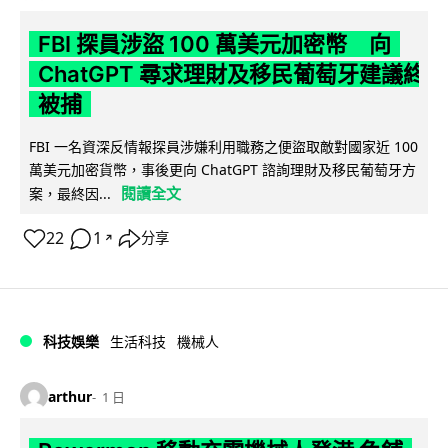
FBI 探員涉盜 100 萬美元加密幣 向
ChatGPT 尋求理財及移民葡萄牙建議終
被捕
FBI 一名資深反情報探員涉嫌利用職務之便盜取敵對國家近 100
萬美元加密貨幣，事後更向 ChatGPT 諮詢理財及移民葡萄牙方
閱讀全文
案，最終因...
22
1
分享
↗
科技娛樂
生活科技
機械人
arthur
1 日