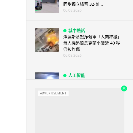
同步獨立錄音 32-bi...
06.08.2026
城中熱話
澤連斯基怒斥俄軍「人肉狩獵」
無人機追殺烏克蘭小販近 40 秒
仍被炸傷
06.08.2026
人工智能
中國湖北男自學 AI 「煉金術」
屋內煉金冒濃煙驚動全區
ADVERTISEMENT
06.08.2026
流動音樂
【評測】Sony IER-M500 入耳式
監聽耳機：現場拍攝、後製監
聽...