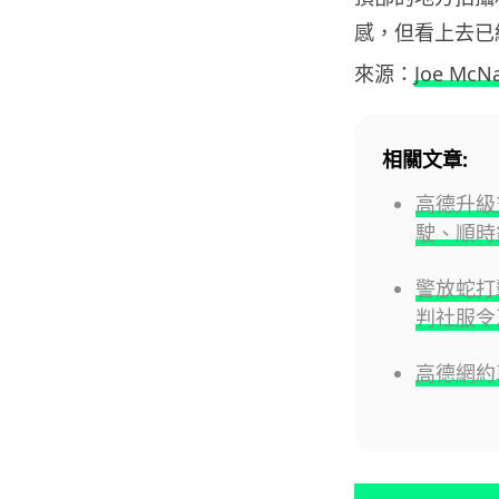
感，但看上去已
來源：
Joe McNa
相關文章:
高德升級
駛、順時
警放蛇打
判社服令
高德網約