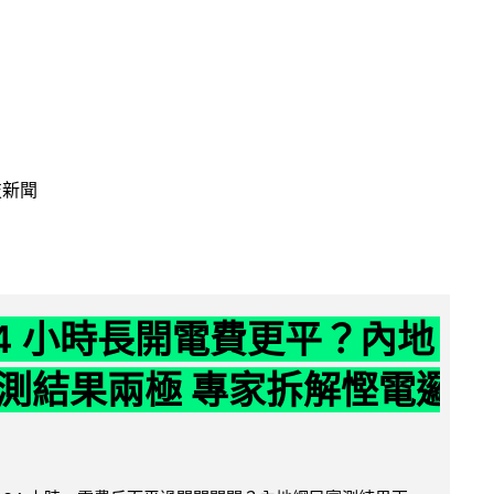
技新聞
24 小時長開電費更平？內地
測結果兩極 專家拆解慳電邏