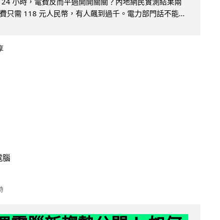
 24 小時，電費反而平過開開關關？內地網民實測結果兩
只需 118 元人民幣，有人飆到過千。電力部門話不能...
享
電腦
時