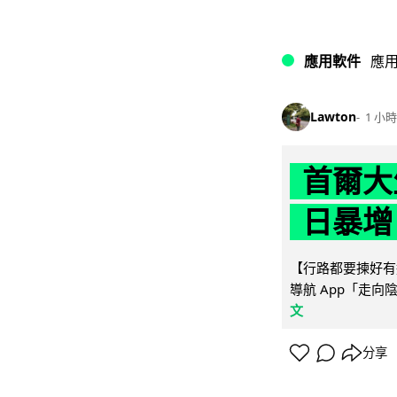
應用軟件
應
Lawton
1 小時
首爾大
日暴增
【行路都要揀好有遮
導航 App「走向
文
分享