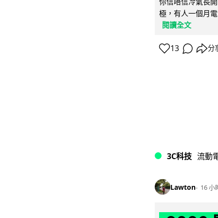
你信唔信冷氣長開
極，有人一個月電費
閱讀全文
13
分
3C科技
流動
Lawton
16 小