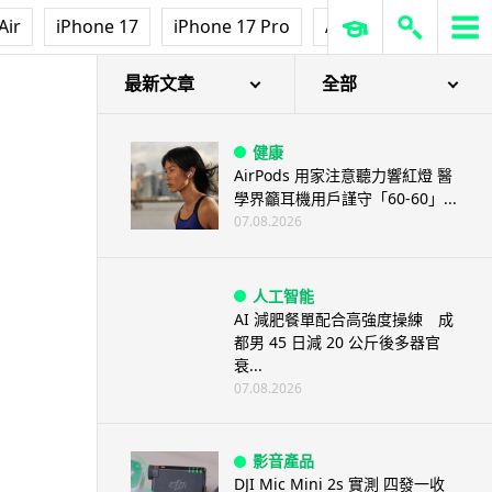
Air
iPhone 17
iPhone 17 Pro
AirPods Pro 3
Ap
最新文章
全部
健康
AirPods 用家注意聽力響紅燈 醫
學界籲耳機用戶謹守「60-60」...
07.08.2026
人工智能
AI 減肥餐單配合高強度操練 成
都男 45 日減 20 公斤後多器官
衰...
07.08.2026
影音產品
DJI Mic Mini 2s 實測 四發一收