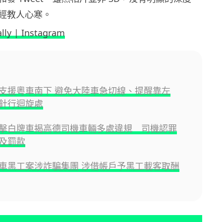
經教人心寒。
lly | Instagram
支援粵車南下 避免大陸車急切線、提醒靠左
針行迴旋處
擊白牌車揭高德司機車輛多處違規 司機認罪
及罰款
車黑工案涉詐騙集團 涉借帳戶予黑工載客取酬