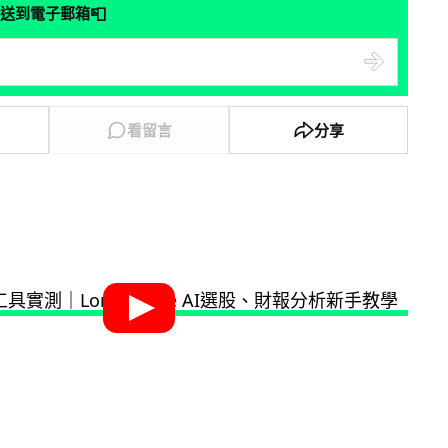
📮
送到電子郵箱
看留言
分享