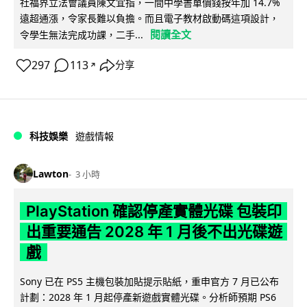
社福界立法會議員陳文宜指，一間中學書單價錢按年加 14.7%
遠超通漲，令家長難以負擔。而且電子教材啟動碼這項設計，
閱讀全文
令學生無法完成功課，二手...
297
113
分享
↗
科技娛樂
遊戲情報
Lawton
3 小時
PlayStation 確認停產實體光碟 包裝印
出重要通告 2028 年 1 月後不出光碟遊
戲
Sony 已在 PS5 主機包裝加貼提示貼紙，重申官方 7 月已公布
計劃：2028 年 1 月起停產新遊戲實體光碟。分析師預期 PS6