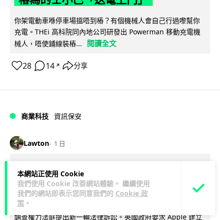
你架電動車喺停車場搵唔到樁？有個機械人會自己行過嚟幫你
充電。THEi 高科院同內地公司研發出 Powerman 移動充電機
閱讀全文
械人，唔使鋪線裝樁...
28
14
分享
↗
商業科技
資訊保安
Lawton
1 日
被命令製造「後門」 Apple 再控告英國
本網站正使用 Cookie
政府 加密後門爭議延燒逾 1 年
我們使用 Cookie 改善網站體驗。 繼續使用
我們的網站即表示您同意我們的
Cookie 政
策
。
Apple 證實已就英國政府要求取得用戶加密資料一事，向英國
調查權力法庭提出新一輪法律訴訟。英國政府要求 Apple 建立