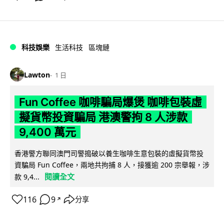
科技娛樂
生活科技
區塊鏈
Lawton
1 日
Fun Coffee 咖啡騙局爆煲 咖啡包裝虛
擬貨幣投資騙局 港澳警拘 8 人涉款
9,400 萬元
香港警方聯同澳門司警搗破以養生咖啡生意包裝的虛擬貨幣投
資騙局 Fun Coffee，兩地共拘捕 8 人，接獲逾 200 宗舉報，涉
閱讀全文
款 9,4...
116
9
分享
↗