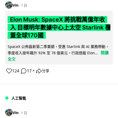
Vin
1 日
Elon Musk: SpaceX 將挑戰萬億年收
入 目標明年數據中心上太空 Starlink 覆
蓋全球170國
SpaceX 公佈最新第二季業績，受惠 Starlink 與 AI 業務帶動，
閱讀
季度收入按年飆升 92% 至 78 億美元。行政總裁 Elon...
全文
124
17
分享
↗
人工智能
Vin
1 日