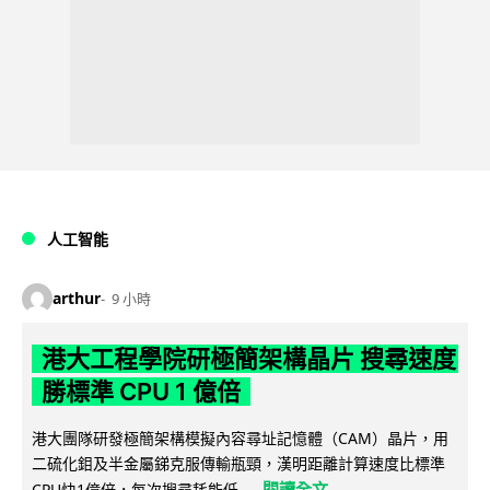
人工智能
arthur
9 小時
港大工程學院研極簡架構晶片 搜尋速度
勝標準 CPU 1 億倍
港大團隊研發極簡架構模擬內容尋址記憶體（CAM）晶片，用
二硫化鉬及半金屬銻克服傳輸瓶頸，漢明距離計算速度比標準
閱讀全文
CPU快1億倍，每次搜尋耗能低...