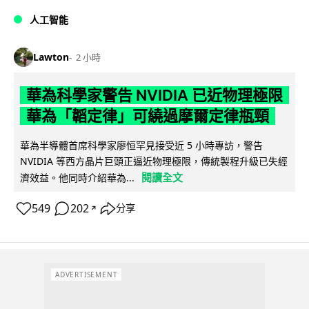
人工智能
Lawton
2 小時
華為科學家警告 NVIDIA 已近物理極限
華為「韜定律」可繞過摩爾定律瓶頸
華為半導體首席科學家廖恒罕見接受近 5 小時專訪，警告
NVIDIA 等西方晶片巨頭正逼近物理極限，傳統製程升級已失經
閱讀全文
濟效益。他同時介紹華為...
549
202
分享
↗
ADVERTISEMENT