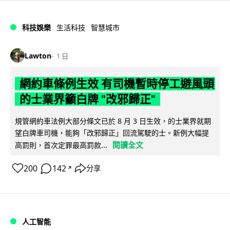
科技娛樂
生活科技
智慧城市
Lawton
1 日
網約車條例生效 有司機暫時停工避風頭
的士業界籲白牌 "改邪歸正"
規管網約車法例大部分條文已於 8 月 3 日生效，的士業界就期
望白牌車司機，能夠「改邪歸正」回流駕駛的士。新例大幅提
閱讀全文
高罰則，首次定罪最高罰款...
200
142
分享
↗
人工智能