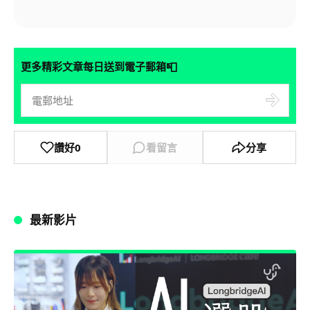
📮
更多精彩文章每日送到電子郵箱
讚好
0
看留言
分享
最新影片