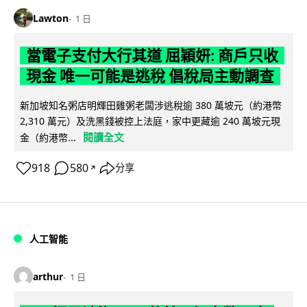
Lawton
1 日
當電子支付大行其道 屈穎妍: 商戶只收
現金 唯一可能是逃稅 倡稅局主動調查
新加坡知名粥店明輝田雞粥老闆涉逃稅逾 380 萬坡元（約港幣
2,310 萬元）及洗黑錢被控上法庭，家中更藏逾 240 萬坡元現
閱讀全文
金（約港幣...
918
580
分享
↗
人工智能
arthur
1 日