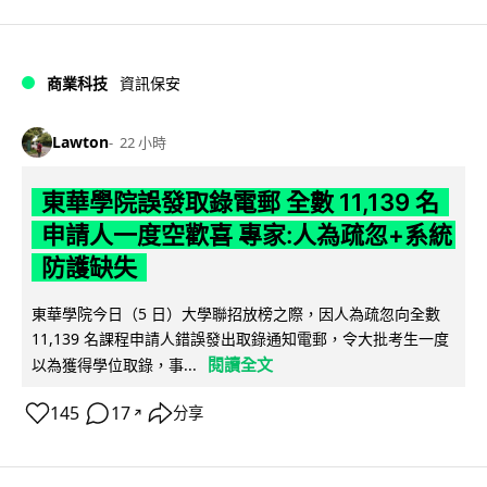
商業科技
資訊保安
Lawton
22 小時
東華學院誤發取錄電郵 全數 11,139 名
申請人一度空歡喜 專家:人為疏忽+系統
防護缺失
東華學院今日（5 日）大學聯招放榜之際，因人為疏忽向全數
11,139 名課程申請人錯誤發出取錄通知電郵，令大批考生一度
閱讀全文
以為獲得學位取錄，事...
145
17
分享
↗