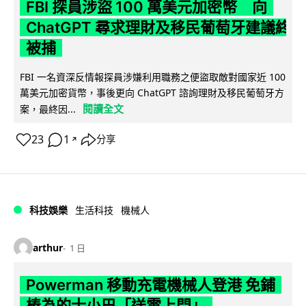
FBI 探員涉盜 100 萬美元加密幣 向
ChatGPT 尋求理財及移民葡萄牙建議終
被捕
FBI 一名資深反情報探員涉嫌利用職務之便盜取敵對國家近 100
萬美元加密貨幣，事後更向 ChatGPT 諮詢理財及移民葡萄牙方
閱讀全文
案，最終因...
23
1
分享
↗
科技娛樂
生活科技
機械人
arthur
1 日
Powerman 移動充電機械人登港 免鋪
樁為的士小巴「送電上門」