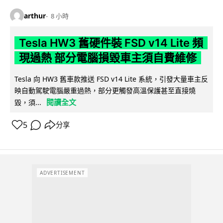
arthur
8 小時
Tesla HW3 舊硬件裝 FSD v14 Lite 頻
現過熱 部分電腦損毀車主須自費維修
Tesla 向 HW3 舊車款推送 FSD v14 Lite 系統，引發大量車主反
映自動駕駛電腦嚴重過熱，部分更觸發高溫保護甚至直接燒
閱讀全文
毀，須...
5
分享
ADVERTISEMENT