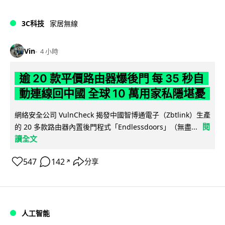
3C科技
家居無線
Vin
4 小時
逾 20 款平價路由器爆後門 每 35 秒自
動連線回中國 全球 10 萬用家私隱堪憂
網絡安全公司 VulnCheck 揭發中國智博通電子（Zbtlink）生產
閱
的 20 多款路由器內置後門程式「Endlessdoors」（無盡...
讀全文
547
142
分享
↗
人工智能