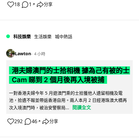
18
1
分享
↗
科技娛樂
生活娛樂
城中熱話
Lawton
4 小時
港夫婦澳門的士拾相機 據為己有被的士
Cam 睇到 2 個月後再入境被捕
一對香港夫婦今年 5 月遊澳門乘的士拾獲他人遺留相機及電
池，拾遺不報並帶返香港自用。兩人本月 2 日經港珠澳大橋再
閱讀全文
次入境澳門時，被治安警察局...
292
46
分享
↗