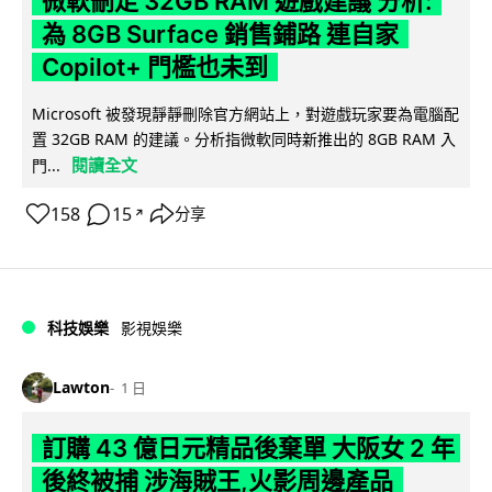
微軟刪走 32GB RAM 遊戲建議 分析:
為 8GB Surface 銷售鋪路 連自家
Copilot+ 門檻也未到
Microsoft 被發現靜靜刪除官方網站上，對遊戲玩家要為電腦配
置 32GB RAM 的建議。分析指微軟同時新推出的 8GB RAM 入
閱讀全文
門...
158
15
分享
↗
科技娛樂
影視娛樂
Lawton
1 日
訂購 43 億日元精品後棄單 大阪女 2 年
後終被捕 涉海賊王,火影周邊產品