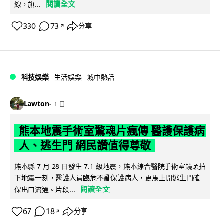
閱讀全文
線，旗...
330
73
分享
↗
科技娛樂
生活娛樂
城中熱話
Lawton
1 日
熊本地震手術室驚魂片瘋傳 醫護保護病
人、逃生門 網民讚值得尊敬
熊本縣 7 月 28 日發生 7.1 級地震，熊本綜合醫院手術室鏡頭拍
下地震一刻，醫護人員臨危不亂保護病人，更馬上開逃生門確
閱讀全文
保出口流通。片段...
67
18
分享
↗