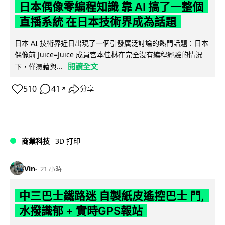
日本偶像零編程知識 靠 AI 搞了一整個
直播系統 在日本技術界成為話題
日本 AI 技術界近日出現了一個引發廣泛討論的熱門話題：日本
偶像前 Juice=Juice 成員宮本佳林在完全沒有編程經驗的情況
閱讀全文
下，僅憑藉與...
510
41
分享
↗
商業科技
3D 打印
Vin
21 小時
中三巴士鐵路迷 自製紙皮遙控巴士 門,
水撥識郁 + 實時GPS報站