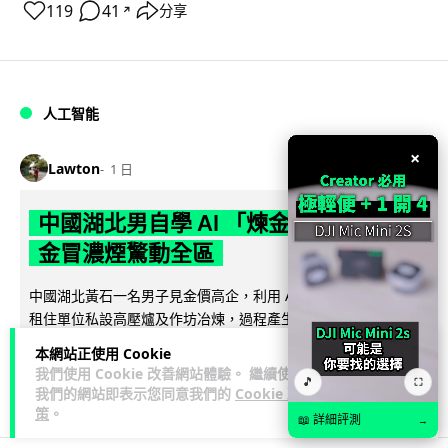
119
41
分享
↗
人工智能
×
Lawton
1 日
中國湖北男自學 AI 「煉金術」 屋內煉
金冒濃煙驚動全區
中國湖北黃石一名男子見金價高企，利用 AI 自學提煉黃金，在
租住單位私設高壓爐及作坊冶煉，過程產生大量刺鼻濃煙，驚
閱讀全文
動鄰居報警。警方到場揭發整...
本網站正使用 Cookie
我們使用 Cookie 改善網站體驗。 繼續使用
🎵
⛶
110
7
分享
↗
我們的網站即表示您同意我們的
Cookie 政
策
。
📖 詳細評測
→