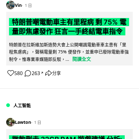
Vin
1 日
特朗普嘲電動車主有里程病 剩 75% 電
量即焦慮發作 狂言一手終結電車指令
特朗普在拉斯維加斯造勢大會上公開嘲諷電動車車主患有「里
程焦慮病」，聲稱電量剩 75% 便發作，並重申已廢除電動車強
閱讀全文
制令。惟專業車媒隨即反駁，...
580
263
分享
↗
人工智能
Lawton
1 日