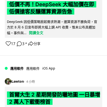
低價不再！DeepSeek 大幅加價在即
低價搶客反釀運算資源告急
DeepSeek 因低價策略掀起需求熱潮，運算資源不勝負荷，官
方於 8 月 6 日宣布即將大幅上調 API 收費，惟未公布具體加
閱讀全文
幅。事件與...
17
3
分享
↗
iOS App
應用軟件
應用軟件
Lawton
4 小時
首爾大生 2 星期開發防曬地圖 一日暴增
2 萬人下載衝榜首