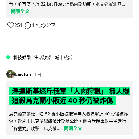
音，並首度下放 32-bit Float 浮點內錄功能。本文經實測其...
閱讀全文
251
1
分享
↗
科技娛樂
生活娛樂
城中熱話
Lawton
1 日
澤連斯基怒斥俄軍「人肉狩獵」 無人機
追殺烏克蘭小販近 40 秒仍被炸傷
烏克蘭克爾松一名 52 歲小販被俄軍無人機追擊近 40 秒後被炸
傷，影片由烏克蘭總統澤連斯基公開。他直斥俄軍對平民進行
閱讀全文
「狩獵式」攻擊，烏克蘭...