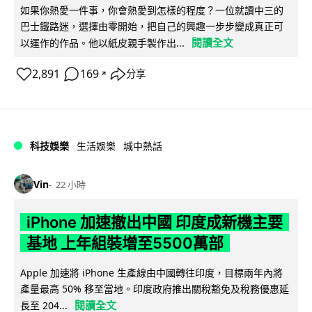
如果你熱愛一件事，你會熱愛到怎樣的程度？一位就讀中三的
巴士鐵路迷，選擇由零開始，把自己的興趣一步步變成真正可
閱讀全文
以運作的作品。他以紙皮親手製作出...
2,891
169
分享
↗
科技娛樂
生活娛樂
城中熱話
Vin
22 小時
iPhone 加速撤出中國 印度成新機主要
基地 上年組裝增至5500萬部
Apple 加速將 iPhone 生產線由中國轉往印度，目標兩年內將
產量最高 50% 移至當地。印度政府推出關稅豁免及稅務優惠延
閱讀全文
長至 204...