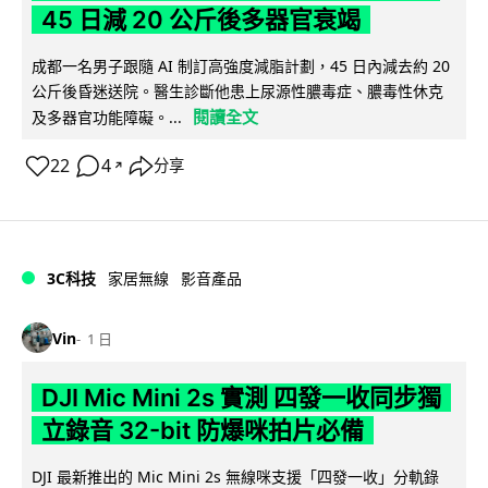
45 日減 20 公斤後多器官衰竭
成都一名男子跟隨 AI 制訂高強度減脂計劃，45 日內減去約 20
公斤後昏迷送院。醫生診斷他患上尿源性膿毒症、膿毒性休克
閱讀全文
及多器官功能障礙。...
22
4
分享
↗
3C科技
家居無線
影音產品
Vin
1 日
DJI Mic Mini 2s 實測 四發一收同步獨
立錄音 32-bit 防爆咪拍片必備
DJI 最新推出的 Mic Mini 2s 無線咪支援「四發一收」分軌錄