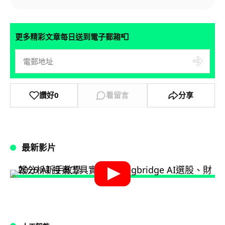
📮
更多精彩文章每日送到電子郵箱
讚好
0
看留言
分享
最新影片