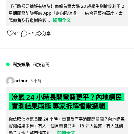
【行路都要揀好有遮陰】南韓首爾大學 23 歲學生劉敏俊利用 2
星期開發防曬導航 App「走向陰涼處」，結合建築物高度、太
閱讀全文
陽仰角及行道樹陰影...
41
3
分享
↗
科技娛樂
科技新聞
arthur
5 小時
冷氣 24 小時長開電費更平？內地網民
實測結果兩極 專家拆解慳電邏輯
你信唔信冷氣長開 24 小時，電費反而平過開開關關？內地網民
實測結果兩極，有人一個月電費只需 118 元人民幣，有人飆到
閱讀全文
過千。電力部門話不能...