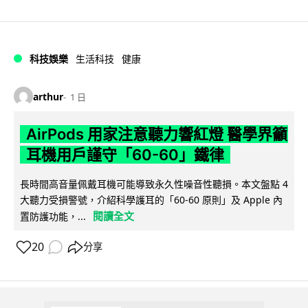
科技娛樂
生活科技
健康
arthur
1 日
AirPods 用家注意聽力響紅燈 醫學界籲
耳機用戶謹守「60-60」鐵律
長時間高音量佩戴耳機可能導致永久性噪音性聽損。本文盤點 4
大聽力受損警號，介紹科學護耳的「60-60 原則」及 Apple 內
閱讀全文
置防護功能，...
20
分享