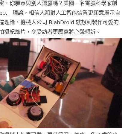
密，你願意與別人透露嗎？美國一名電腦科學家創
 Effect」理論，相信人類對人工智能裝置更願意展示自
理論，機械人公司 BlabDroid 就想到製作可愛的
拍攝紀綠片，令受訪者更願意將心聲傾訴。