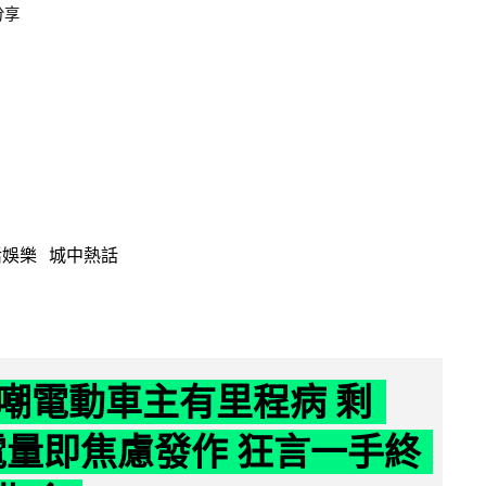
分享
活娛樂
城中熱話
嘲電動車主有里程病 剩
 電量即焦慮發作 狂言一手終