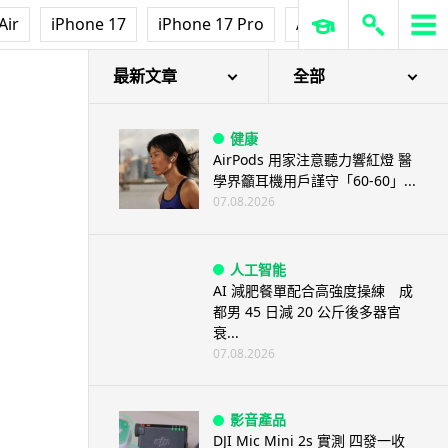
Air
iPhone 17
iPhone 17 Pro
AirPods Pro 3
Ap
最新文章
全部
健康
AirPods 用家注意聽力響紅燈 醫
學界籲耳機用戶謹守「60-60」...
07.08.2026
人工智能
AI 減肥餐單配合高強度操練 成
都男 45 日減 20 公斤後多器官
衰...
07.08.2026
影音產品
DJI Mic Mini 2s 實測 四發一收