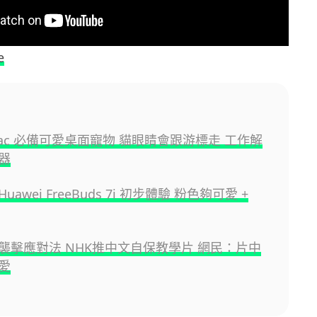
e
ac 必備可愛桌面寵物 貓眼睛會跟游標走 工作解
器
awei FreeBuds 7i 初步體驗 粉色夠可愛 +
襲擊應對法 NHK推中文自保教學片 網民：片中
愛