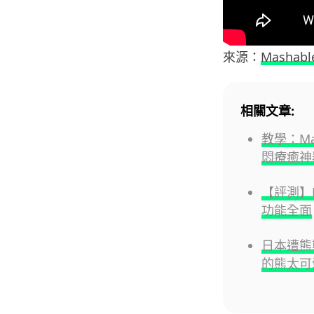
來源：
Mashabl
相關文章:
教學：M
悶療癒神
【評測】Hu
功能全面
日本遭熊
的熊太可