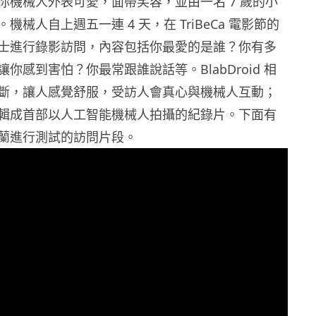
d 的迷你機械人外表可愛，面帶笑容，並由一名 7 歲的小
機械人自上週五一連 4 天，在 TriBeCa 電影節的
士進行錄影訪問，內容包括你最愛的是誰？你有多
你感到害怕？你最常跟誰說話等。BlabDroid 相
斷，讓人感覺舒服，受訪人會真心與機械人互動；
輯成首部以人工智能機械人拍攝的紀錄片。下面有
蘭進行測試的訪問片段。