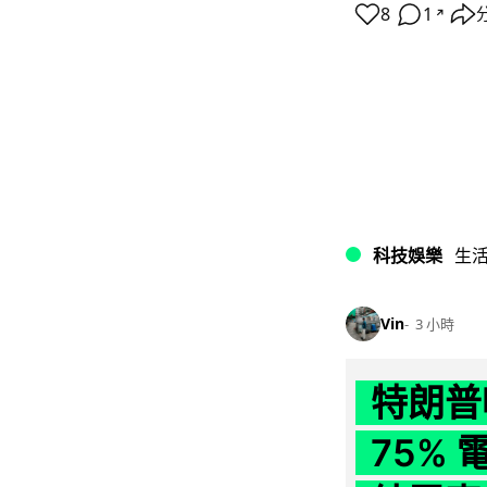
8
1
↗
科技娛樂
生
Vin
3 小時
特朗普
75%