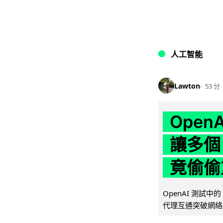
人工智能
Lawton
53 分
Ope
讓多個
竟偷偷
OpenAI 測試中
代理互通突破網絡限制