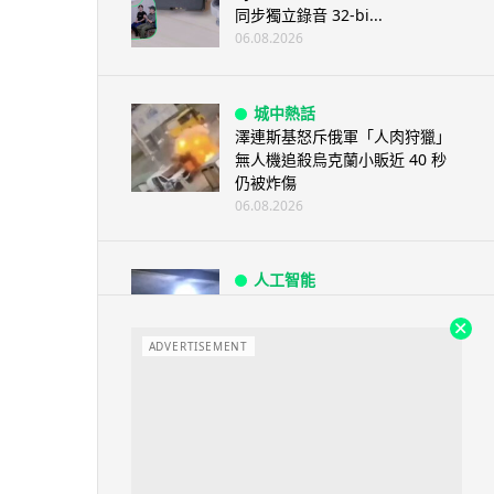
同步獨立錄音 32-bi...
06.08.2026
城中熱話
澤連斯基怒斥俄軍「人肉狩獵」
無人機追殺烏克蘭小販近 40 秒
仍被炸傷
06.08.2026
人工智能
中國湖北男自學 AI 「煉金術」
屋內煉金冒濃煙驚動全區
ADVERTISEMENT
06.08.2026
流動音樂
【評測】Sony IER-M500 入耳式
監聽耳機：現場拍攝、後製監
聽...