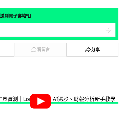
📮
送到電子郵箱
看留言
分享