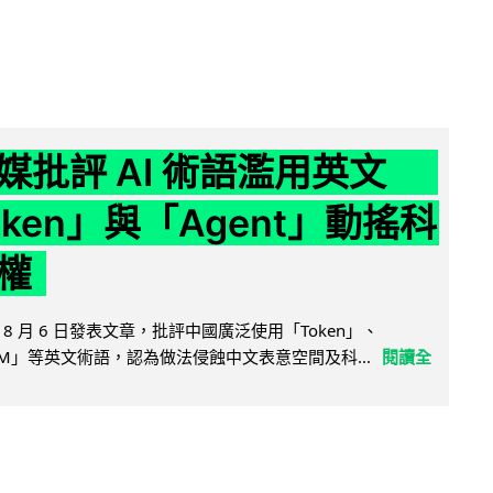
媒批評 AI 術語濫用英文
ken」與「Agent」動搖科
權
8 月 6 日發表文章，批評中國廣泛使用「Token」、
LLM」等英文術語，認為做法侵蝕中文表意空間及科...
閱讀全