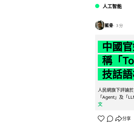
人工智能
藍骨
3 分
中國官
稱「To
技話語
人民網旗下評論於 
「Agent」及「
文
分享