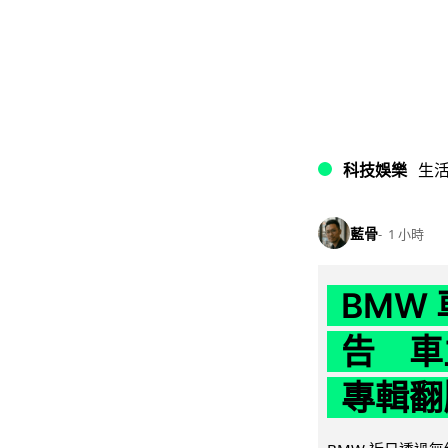
科技娛樂
生
藍骨
1 小時
BMW
告 車主
專輯翻