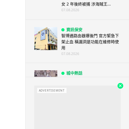
女 2 年後終被捕 涉海賊王...
07.08.2026
資訊保安
智博通路由器爆後門 官方緊急下
架止血 稱漏洞是功能在維修時使
用
07.08.2026
城中熱話
熊本地震手術室驚魂片瘋傳 醫護
保護病人、逃生門 網民讚值得
尊...
ADVERTISEMENT
07.08.2026
健康
AirPods 用家注意聽力響紅燈 醫
學界籲耳機用戶謹守「60-60」...