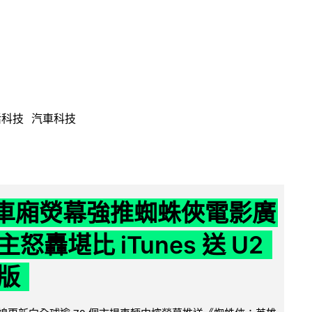
活科技
汽車科技
 車廂熒幕強推蜘蛛俠電影廣
怒轟堪比 iTunes 送 U2
版