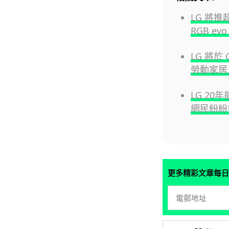
LG 將推超
RGB evo
LG 將於
勞動家居
LG 2
網民紛紛
更多精彩文章每日