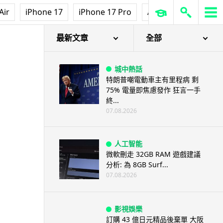
Air
iPhone 17
iPhone 17 Pro
AirPods Pro 3
Ap
最新文章
全部
城中熱話
特朗普嘲電動車主有里程病 剩
75% 電量即焦慮發作 狂言一手
終...
07.08.2026
人工智能
微軟刪走 32GB RAM 遊戲建議
分析: 為 8GB Surf...
07.08.2026
影視娛樂
訂購 43 億日元精品後棄單 大阪