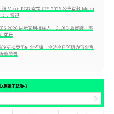
細 Micro RGB 電視 CES 2026 公佈首款 Micro
 LCD 電視
 CES 2026 展示家用機械人 CLOiD 冀實踐「零
」願景
0年前冷氣機竟用純金招牌 今時今日舊機變黃金寶
拆機變賣
📮
送到電子郵箱