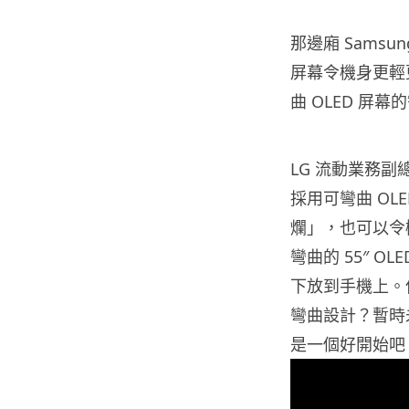
那邊廂 Samsu
屏幕令機身更輕
曲 OLED 屏幕的
LG 流動業務副總
採用可彎曲 O
爛」，也可以令
彎曲的 55″ 
下放到手機上。
彎曲設計？暫時
是一個好開始吧