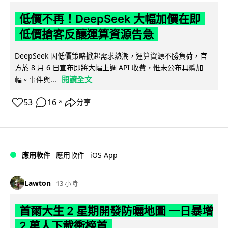
低價不再！DeepSeek 大幅加價在即
低價搶客反釀運算資源告急
DeepSeek 因低價策略掀起需求熱潮，運算資源不勝負荷，官
方於 8 月 6 日宣布即將大幅上調 API 收費，惟未公布具體加
閱讀全文
幅。事件與...
53
16
分享
↗
iOS App
應用軟件
應用軟件
Lawton
13 小時
首爾大生 2 星期開發防曬地圖 一日暴增
2 萬人下載衝榜首