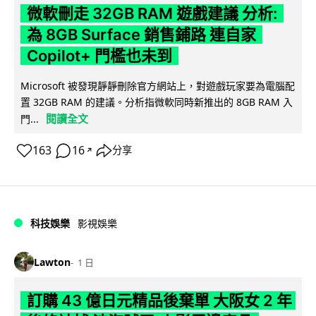
微軟刪走 32GB RAM 遊戲建議 分析:
為 8GB Surface 銷售鋪路 連自家
Copilot+ 門檻也未到
Microsoft 被發現靜靜刪除官方網站上，對遊戲玩家要為電腦配
置 32GB RAM 的建議。分析指微軟同時新推出的 8GB RAM 入
閱讀全文
門...
163
16
分享
↗
科技娛樂
影視娛樂
Lawton
1 日
訂購 43 億日元精品後棄單 大阪女 2 年