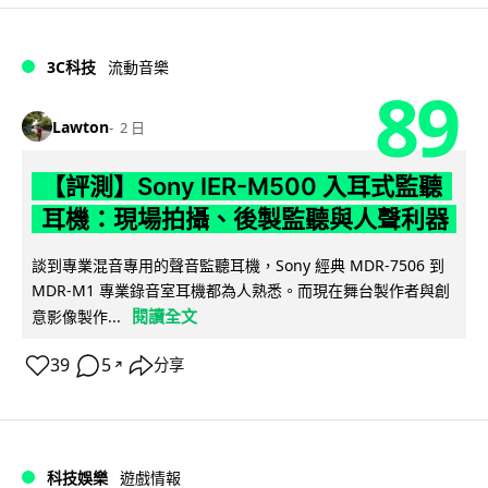
3C科技
流動音樂
89
Lawton
2 日
【評測】Sony IER-M500 入耳式監聽
耳機：現場拍攝、後製監聽與人聲利器
談到專業混音專用的聲音監聽耳機，Sony 經典 MDR-7506 到
MDR-M1 專業錄音室耳機都為人熟悉。而現在舞台製作者與創
閱讀全文
意影像製作...
39
5
分享
↗
科技娛樂
遊戲情報