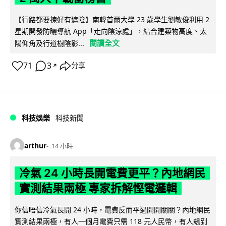
【行路都要揀好有遮陰】南韓首爾大學 23 歲學生劉敏俊利用 2
星期開發防曬導航 App「走向陰涼處」，結合建築物高度、太
閱讀全文
陽仰角及行道樹陰影...
71
3
分享
↗
科技娛樂
科技新聞
arthur
14 小時
冷氣 24 小時長開電費更平？內地網民
實測結果兩極 專家拆解慳電邏輯
你信唔信冷氣長開 24 小時，電費反而平過開開關關？內地網民
實測結果兩極，有人一個月電費只需 118 元人民幣，有人飆到