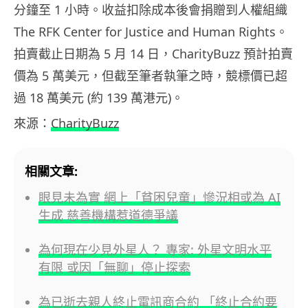
分鐘至 1 小時。收益扣除成本後會捐贈到人權組織
The RFK Center for Justice and Human Rights。
拍賣截止日期為 5 月 14 日，CharityBuzz 預計拍賣
價為 5 萬美元，但截至筆者執筆之時，競標價已超
過 18 萬美元 (約 139 萬港元)。
來源：
CharityBuzz
相關文章:
眼見未為實 網上「貧困兒童」慘況相或為 AI
生成 慈善機構惹道德爭議
為何現在少見外星人？ 專家: 外星文明水平
有限 或因「無聊」停止探索
為已逝去親人終止電訊商合約 「終止合約要