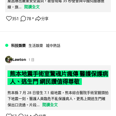
產品爆出嚴重安全漏洞，被發現每 35 秒便會與中國伺服器連
閱讀全文
線，旗...
351
78
分享
↗
科技娛樂
生活娛樂
城中熱話
Lawton
1 日
熊本地震手術室驚魂片瘋傳 醫護保護病
人、逃生門 網民讚值得尊敬
熊本縣 7 月 28 日發生 7.1 級地震，熊本綜合醫院手術室鏡頭拍
下地震一刻，醫護人員臨危不亂保護病人，更馬上開逃生門確
閱讀全文
保出口流通。片段...