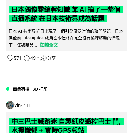
日本偶像零編程知識 靠 AI 搞了一整個
直播系統 在日本技術界成為話題
日本 AI 技術界近日出現了一個引發廣泛討論的熱門話題：日本
偶像前 Juice=Juice 成員宮本佳林在完全沒有編程經驗的情況
閱讀全文
下，僅憑藉與...
571
49
分享
↗
商業科技
3D 打印
Vin
1 日
中三巴士鐵路迷 自製紙皮遙控巴士 門,
水撥識郁 + 實時GPS報站