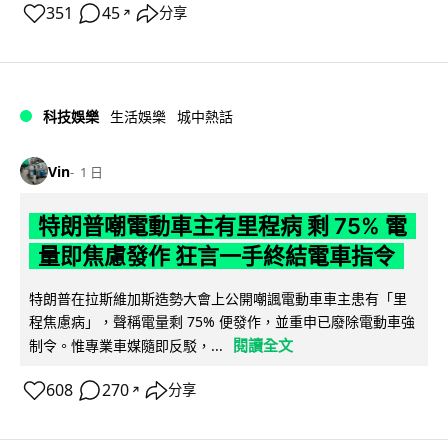
351
45
分享
↗
科技娛樂
生活娛樂
城中熱話
Vin
1 日
特朗普嘲電動車主有里程病 剩 75% 電
量即焦慮發作 狂言一手終結電車指令
特朗普在拉斯維加斯造勢大會上公開嘲諷電動車車主患有「里
程焦慮病」，聲稱電量剩 75% 便發作，並重申已廢除電動車強
閱讀全文
制令。惟專業車媒隨即反駁，...
608
270
分享
↗