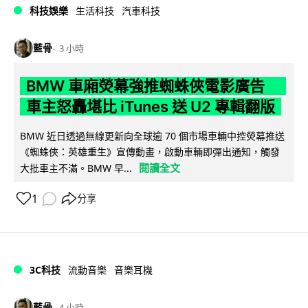
科技娛樂
生活科技
汽車科技
藍骨
3 小時
BMW 車廂熒幕強推蜘蛛俠電影廣告
車主怒轟堪比 iTunes 送 U2 專輯翻版
BMW 近日透過無線更新向全球逾 70 個市場車輛中控熒幕推送
《蜘蛛俠：英雄重生》宣傳動畫，啟動車輛即彈出通知，觸發
閱讀全文
大批車主不滿。BMW 早...
1
分享
3C科技
流動音樂
音樂耳機
藍骨
4 小時