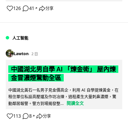
126
41
分享
↗
人工智能
Lawton
2 日
中國湖北男自學 AI 「煉金術」 屋內煉
金冒濃煙驚動全區
中國湖北黃石一名男子見金價高企，利用 AI 自學提煉黃金，在
租住單位私設高壓爐及作坊冶煉，過程產生大量刺鼻濃煙，驚
閱讀全文
動鄰居報警。警方到場揭發整...
113
8
分享
↗