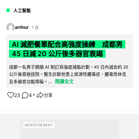
人工智能
arthur
1 日
AI 減肥餐單配合高強度操練 成都男
45 日減 20 公斤後多器官衰竭
成都一名男子跟隨 AI 制訂高強度減脂計劃，45 日內減去約 20
公斤後昏迷送院。醫生診斷他患上尿源性膿毒症、膿毒性休克
閱讀全文
及多器官功能障礙。...
23
4
分享
↗
ADVERTISEMENT