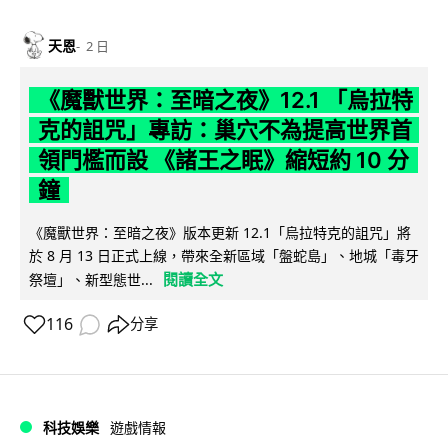
天恩
2 日
《魔獸世界：至暗之夜》12.1 「烏拉特
克的詛咒」專訪：巢穴不為提高世界首
領門檻而設 《諸王之眠》縮短約 10 分
鐘
《魔獸世界：至暗之夜》版本更新 12.1「烏拉特克的詛咒」將
於 8 月 13 日正式上線，帶來全新區域「盤蛇島」、地城「毒牙
閱讀全文
祭壇」、新型態世...
116
分享
科技娛樂
遊戲情報