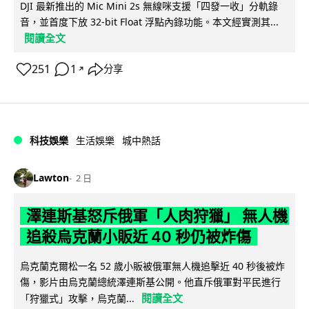
DJI 最新推出的 Mic Mini 2s 無線咪支援「四發一收」分軌錄
音，並首度下放 32-bit Float 浮點內錄功能。本文經實測其...
閱讀全文
251
1
分享
↗
科技娛樂
生活娛樂
城中熱話
Lawton
2 日
澤連斯基怒斥俄軍「人肉狩獵」 無人機
追殺烏克蘭小販近 40 秒仍被炸傷
烏克蘭克爾松一名 52 歲小販被俄軍無人機追擊近 40 秒後被炸
傷，影片由烏克蘭總統澤連斯基公開。他直斥俄軍對平民進行
閱讀全文
「狩獵式」攻擊，烏克蘭...