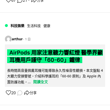
67
21
分享
↗
科技娛樂
生活科技
健康
arthur
1 日
AirPods 用家注意聽力響紅燈 醫學界籲
耳機用戶謹守「60-60」鐵律
長時間高音量佩戴耳機可能導致永久性噪音性聽損。本文盤點 4
大聽力受損警號，介紹科學護耳的「60-60 原則」及 Apple 內
閱讀全文
置防護功能，...
20
分享