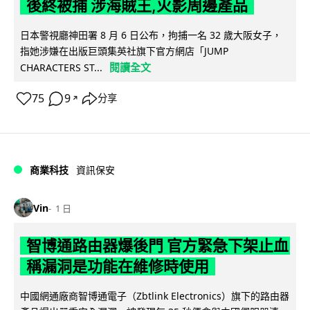
後終被捕 涉海賊王,火影周邊產品
日本警視廳神田署 8 月 6 日公布，拘捕一名 32 歲大阪女子，
指她涉嫌在出版巨頭集英社旗下官方網店「JUMP
閱讀全文
CHARACTERS ST...
75
9
分享
↗
商業科技
資訊保安
Vin
1 日
智博通路由器爆後門 官方緊急下架止血
稱漏洞是功能在維修時使用
中國網通廠商智博通電子（Zbtlink Electronics）旗下的路由器