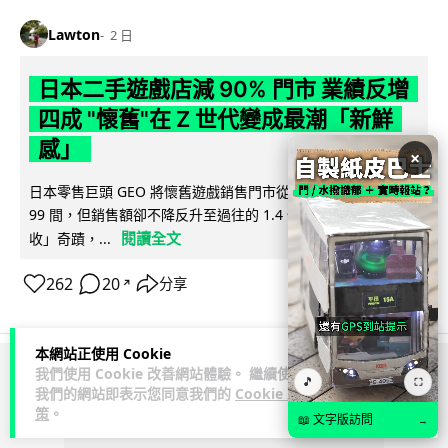
Lawton
2 日
日本二手遊戲店減 90% 門市 業績反增
四成 "懷舊"在 Z 世代變成最潮「新鮮
感」
×
日本零售巨頭 GEO 將懷舊遊戲銷售門市從 1,000 間大幅減至
99 間，但銷售額卻不降反升至過往的 1.4 倍。做到「減店增
閱讀全文
收」奇蹟，...
262
20
分享
↗
本網站正使用 Cookie
我們使用 Cookie 改善網站體驗。 繼續使用
ADVERTISEMENT
🎵
⛶
我們的網站即表示您同意我們的
Cookie 政
策
。
📖 文字版訪問
→