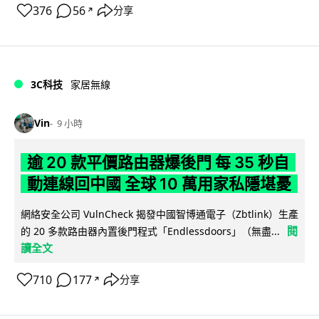
376
56
分享
↗
3C科技
家居無線
Vin
9 小時
逾 20 款平價路由器爆後門 每 35 秒自
動連線回中國 全球 10 萬用家私隱堪憂
網絡安全公司 VulnCheck 揭發中國智博通電子（Zbtlink）生產
閱
的 20 多款路由器內置後門程式「Endlessdoors」（無盡...
讀全文
710
177
分享
↗