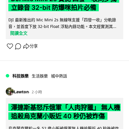
立錄音 32-bit 防爆咪拍片必備
DJI 最新推出的 Mic Mini 2s 無線咪支援「四發一收」分軌錄
音，並首度下放 32-bit Float 浮點內錄功能。本文經實測其...
閱讀全文
分享
科技娛樂
生活娛樂
城中熱話
Lawton
2 小時
澤連斯基怒斥俄軍「人肉狩獵」 無人機
追殺烏克蘭小販近 40 秒仍被炸傷
烏克蘭克爾松一名 52 歲小販被俄軍無人機追擊近 40 秒後被炸