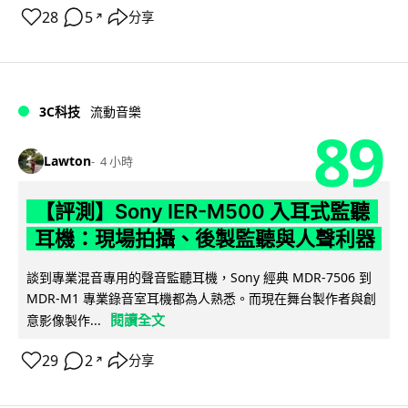
28
5
分享
↗
3C科技
流動音樂
89
Lawton
4 小時
【評測】Sony IER-M500 入耳式監聽
耳機：現場拍攝、後製監聽與人聲利器
談到專業混音專用的聲音監聽耳機，Sony 經典 MDR-7506 到
MDR-M1 專業錄音室耳機都為人熟悉。而現在舞台製作者與創
閱讀全文
意影像製作...
29
2
分享
↗