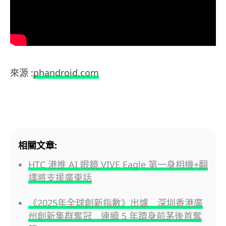
來源 :
phandroid.com
相關文章:
HTC 港推 AI 眼鏡 VIVE Eagle 第一身相機+翻
譯將支援廣東話
《2025年全球創新指數》出爐 深圳香港廣
州創新集群奪冠 連續 5 年躋身前茅後首奪