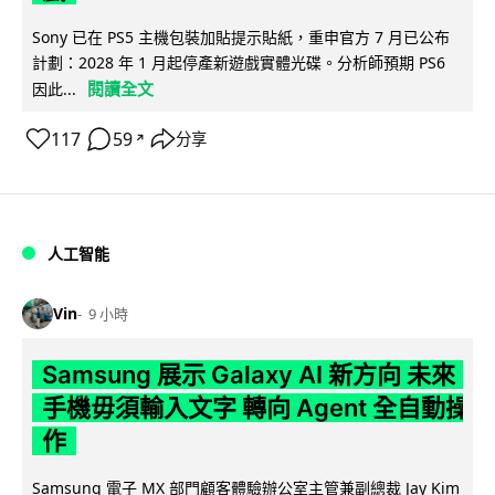
Sony 已在 PS5 主機包裝加貼提示貼紙，重申官方 7 月已公布
計劃：2028 年 1 月起停產新遊戲實體光碟。分析師預期 PS6
閱讀全文
因此...
117
59
分享
↗
人工智能
Vin
9 小時
Samsung 展示 Galaxy AI 新方向 未來
手機毋須輸入文字 轉向 Agent 全自動操
作
Samsung 電子 MX 部門顧客體驗辦公室主管兼副總裁 Jay Kim