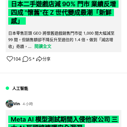
日本二手遊戲店減 90% 門市 業績反增
四成 "懷舊"在 Z 世代變成最潮「新鮮
感」
日本零售巨頭 GEO 將懷舊遊戲銷售門市從 1,000 間大幅減至
99 間，但銷售額卻不降反升至過往的 1.4 倍。做到「減店增
閱讀全文
收」奇蹟，...
104
5
分享
↗
人工智能
Vin
4 小時
Meta AI 模型測試期間入侵他家公司 三