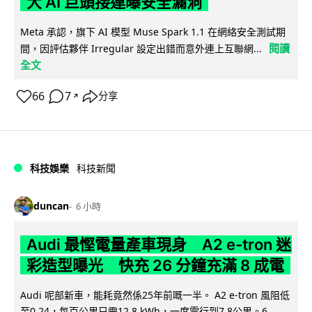
大 AI 巨頭接連曝安全漏洞
Meta 承認，旗下 AI 模型 Muse Spark 1.1 在網絡安全測試期
閱讀
間，因評估夥伴 Irregular 設定出錯而意外連上互聯網...
全文
66
7
分享
↗
科技娛樂
科技新聞
duncan
6 小時
Audi 最慳電量產車現身 A2 e-tron 迷
彩造型曝光 快充 26 分鐘充滿 8 成電
Audi 呢部新車，能耗竟然係25年前嘅一半。 A2 e-tron 風阻低
至0.24，每百公里只需12.8 kWh，一度電行到7.8公里。6...