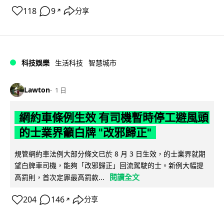
118
9
分享
↗
科技娛樂
生活科技
智慧城市
Lawton
1 日
網約車條例生效 有司機暫時停工避風頭
的士業界籲白牌 "改邪歸正"
規管網約車法例大部分條文已於 8 月 3 日生效，的士業界就期
望白牌車司機，能夠「改邪歸正」回流駕駛的士。新例大幅提
閱讀全文
高罰則，首次定罪最高罰款...
204
146
分享
↗