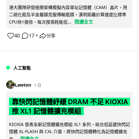
港大團隊研發極簡架構模擬內容尋址記憶體（CAM）晶片，用
二硫化鉬及半金屬銻克服傳輸瓶頸，漢明距離計算速度比標準
閱讀全文
CPU快1億倍，每次搜尋耗能低...
40
17
分享
↗
人工智能
Lawton
1 日
靠快閃記憶體紓緩 DRAM 不足 KIOXIA
推 XL1 記憶體擴充模組
KIOXIA 發表全新記憶體擴充模組 XL1 系列，結合低延遲快閃記
憶體 XL-FLASH 與 CXL 介面，將快閃記憶體轉化為記憶體擴充
閱讀全文
方...