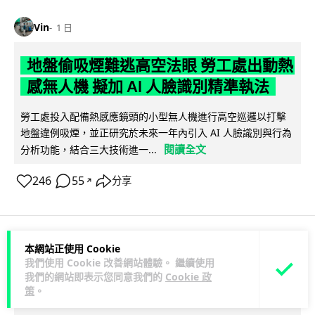
Vin
1 日
地盤偷吸煙難逃高空法眼 勞工處出動熱
感無人機 擬加 AI 人臉識別精準執法
勞工處投入配備熱感應鏡頭的小型無人機進行高空巡邏以打擊
地盤違例吸煙，並正研究於未來一年內引入 AI 人臉識別與行為
閱讀全文
分析功能，結合三大技術進一...
246
55
分享
↗
本網站正使用 Cookie
人工智能
我們使用 Cookie 改善網站體驗。 繼續使用
我們的網站即表示您同意我們的
Cookie 政
策
。
Lawton
1 日