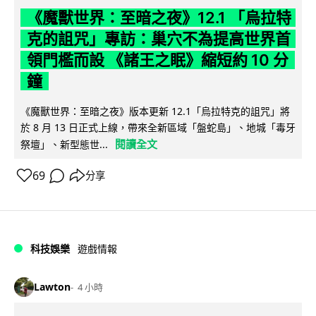
《魔獸世界：至暗之夜》12.1 「烏拉特
克的詛咒」專訪：巢穴不為提高世界首
領門檻而設 《諸王之眠》縮短約 10 分
鐘
《魔獸世界：至暗之夜》版本更新 12.1「烏拉特克的詛咒」將
於 8 月 13 日正式上線，帶來全新區域「盤蛇島」、地城「毒牙
閱讀全文
祭壇」、新型態世...
69
分享
科技娛樂
遊戲情報
Lawton
4 小時