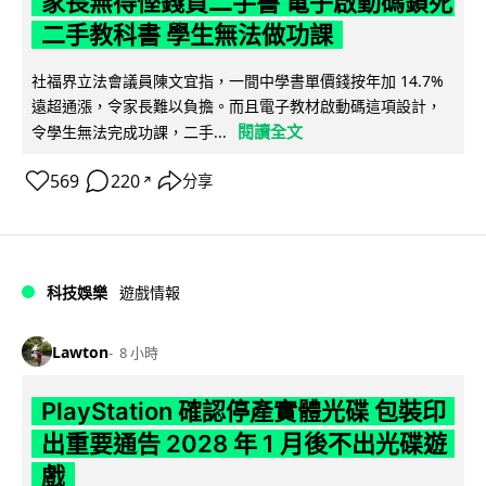
家長無得慳錢買二手書 電子啟動碼鎖死
二手教科書 學生無法做功課
社福界立法會議員陳文宜指，一間中學書單價錢按年加 14.7%
遠超通漲，令家長難以負擔。而且電子教材啟動碼這項設計，
閱讀全文
令學生無法完成功課，二手...
569
220
分享
↗
科技娛樂
遊戲情報
Lawton
8 小時
PlayStation 確認停產實體光碟 包裝印
出重要通告 2028 年 1 月後不出光碟遊
戲