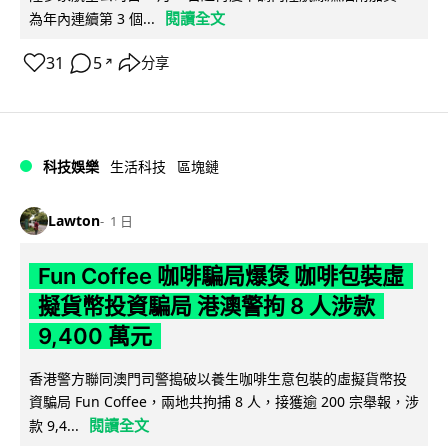
閱讀全文
為年內連續第 3 個...
31
5
分享
↗
科技娛樂
生活科技
區塊鏈
Lawton
1 日
Fun Coffee 咖啡騙局爆煲 咖啡包裝虛
擬貨幣投資騙局 港澳警拘 8 人涉款
9,400 萬元
香港警方聯同澳門司警搗破以養生咖啡生意包裝的虛擬貨幣投
資騙局 Fun Coffee，兩地共拘捕 8 人，接獲逾 200 宗舉報，涉
閱讀全文
款 9,4...