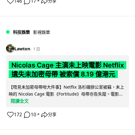
146
17
分享
↗
科技娛樂
影視娛樂
Lawton
1 日
Nicolas Cage 主演未上映電影 Netflix
遺失未加密母帶 被索償 8.19 億港元
【唔見未加密母帶咁大件事】Netflix 洛杉磯辦公室被竊，未上
映的 Nicolas Cage 電影《Fortitude》母帶亦告失蹤。電影...
閱讀全文
172
10
分享
↗