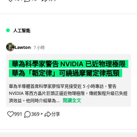
人工智能
Lawton
7 小時
華為科學家警告 NVIDIA 已近物理極限
華為「韜定律」可繞過摩爾定律瓶頸
華為半導體首席科學家廖恒罕見接受近 5 小時專訪，警告
NVIDIA 等西方晶片巨頭正逼近物理極限，傳統製程升級已失經
閱讀全文
濟效益。他同時介紹華為...
991
369
分享
↗