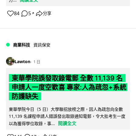
84
5
分享
↗
商業科技
資訊保安
Lawton
1 日
東華學院誤發取錄電郵 全數 11,139 名
申請人一度空歡喜 專家:人為疏忽+系統
防護缺失
東華學院今日（5 日）大學聯招放榜之際，因人為疏忽向全數
11,139 名課程申請人錯誤發出取錄通知電郵，令大批考生一度
閱讀全文
以為獲得學位取錄，事...