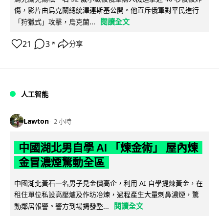
傷，影片由烏克蘭總統澤連斯基公開。他直斥俄軍對平民進行
閱讀全文
「狩獵式」攻擊，烏克蘭...
21
3
分享
↗
人工智能
Lawton
2 小時
中國湖北男自學 AI 「煉金術」 屋內煉
金冒濃煙驚動全區
中國湖北黃石一名男子見金價高企，利用 AI 自學提煉黃金，在
租住單位私設高壓爐及作坊冶煉，過程產生大量刺鼻濃煙，驚
閱讀全文
動鄰居報警。警方到場揭發整...