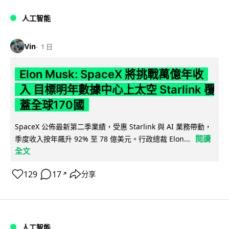
人工智能
Vin
1 日
Elon Musk: SpaceX 將挑戰萬億年收
入 目標明年數據中心上太空 Starlink 覆
蓋全球170國
SpaceX 公佈最新第二季業績，受惠 Starlink 與 AI 業務帶動，
閱讀
季度收入按年飆升 92% 至 78 億美元。行政總裁 Elon...
全文
129
17
分享
↗
人工智能