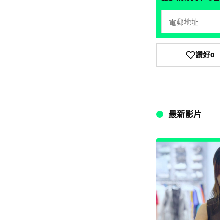
讚好
0
最新影片