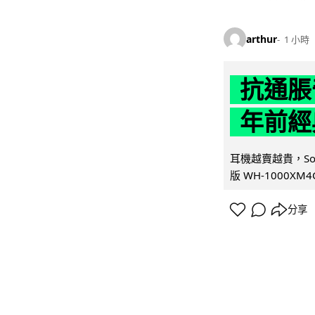
arthur
1 小時
抗通脹
年前經
耳機越賣越貴，So
版 WH-1000XM
分享