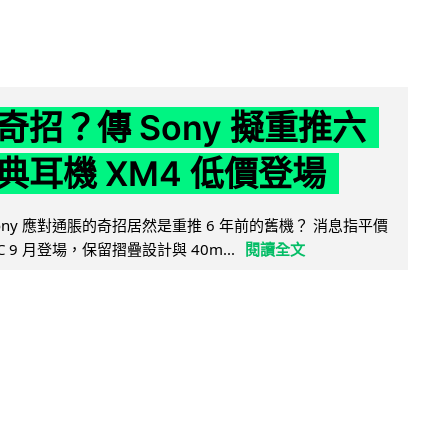
奇招？傳 Sony 擬重推六
典耳機 XM4 低價登場
ny 應對通脹的奇招居然是重推 6 年前的舊機？ 消息指平價
4C 9 月登場，保留摺疊設計與 40m...
閱讀全文