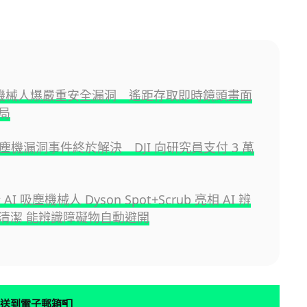
吸塵機械人爆嚴重安全漏洞 遙距存取即時鏡頭畫面
局
吸塵機漏洞事件終於解決 DJI 向研究員支付 3 萬
新 AI 吸塵機械人 Dyson Spot+Scrub 亮相 AI 辨
清潔 能辨識障礙物自動避開
📮
送到電子郵箱