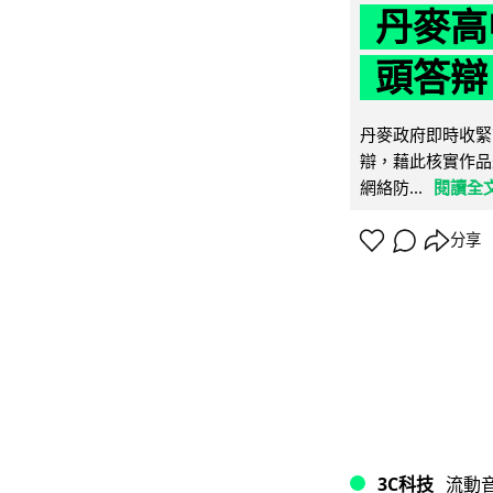
丹麥高
頭答辯 
丹麥政府即時收緊
辯，藉此核實作品
網絡防...
閱讀全
分享
3C科技
流動