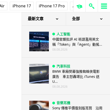
Air
iPhone 17
iPhone 17 Pro
AirPods Pro 3
Ap
最新文章
全部
人工智能
中國官媒批評 AI 術語濫用英文
稱「Token」與「Agent」動搖...
08.08.2026
汽車科技
BMW 車廂熒幕強推蜘蛛俠電影
廣告 車主怒轟堪比 iTunes 送
U...
08.08.2026
音樂耳機
Sony 傳推平價復刻版耳筒 沿用