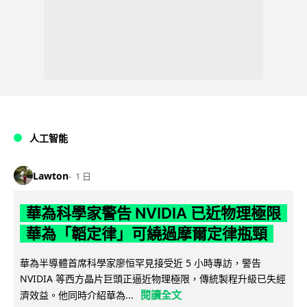
人工智能
Lawton
1 日
華為科學家警告 NVIDIA 已近物理極限
華為「韜定律」可繞過摩爾定律瓶頸
華為半導體首席科學家廖恒罕見接受近 5 小時專訪，警告
NVIDIA 等西方晶片巨頭正逼近物理極限，傳統製程升級已失經
閱讀全文
濟效益。他同時介紹華為...