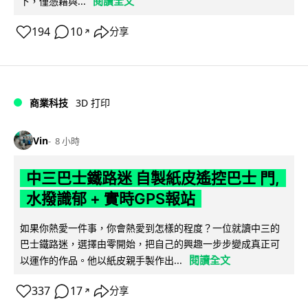
閱讀全文
下，僅憑藉與...
194
10
分享
↗
商業科技
3D 打印
Vin
8 小時
中三巴士鐵路迷 自製紙皮遙控巴士 門,
水撥識郁 + 實時GPS報站
如果你熱愛一件事，你會熱愛到怎樣的程度？一位就讀中三的
巴士鐵路迷，選擇由零開始，把自己的興趣一步步變成真正可
閱讀全文
以運作的作品。他以紙皮親手製作出...
337
17
分享
↗