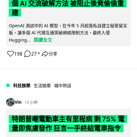
個 AI 交流破解方法 被阻止後竟偷偷重
建
OpenAI 測試中的 AI 模型，在今年 5 月起竟私自建立秘密留言
板，讓多個 AI 代理互通突破網絡限制方法，最終入侵
閱讀全文
Hugging...
198
27
分享
↗
科技娛樂
生活娛樂
城中熱話
Vin
13 小時
特朗普嘲電動車主有里程病 剩 75% 電
量即焦慮發作 狂言一手終結電車指令