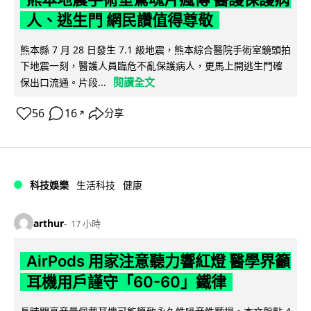
人、逃生門 網民讚值得尊敬
熊本縣 7 月 28 日發生 7.1 級地震，熊本綜合醫院手術室鏡頭拍
下地震一刻，醫護人員臨危不亂保護病人，更馬上開逃生門確
閱讀全文
保出口流通。片段...
56
16
分享
↗
科技娛樂
生活科技
健康
arthur
17 小時
AirPods 用家注意聽力響紅燈 醫學界籲
耳機用戶謹守「60-60」鐵律