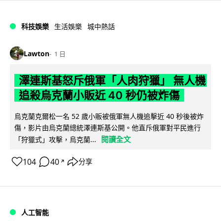
科技娛樂
生活娛樂
城中熱話
Lawton
1 日
澤連斯基怒斥俄軍「人肉狩獵」 無人機
追殺烏克蘭小販近 40 秒仍被炸傷
烏克蘭克爾松一名 52 歲小販被俄軍無人機追擊近 40 秒後被炸
傷，影片由烏克蘭總統澤連斯基公開。他直斥俄軍對平民進行
閱讀全文
「狩獵式」攻擊，烏克蘭...
104
40
分享
↗
人工智能