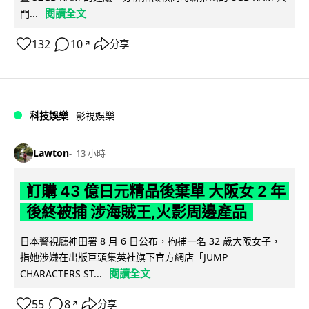
閱讀全文
門...
132
10
分享
↗
科技娛樂
影視娛樂
Lawton
13 小時
訂購 43 億日元精品後棄單 大阪女 2 年
後終被捕 涉海賊王,火影周邊產品
日本警視廳神田署 8 月 6 日公布，拘捕一名 32 歲大阪女子，
指她涉嫌在出版巨頭集英社旗下官方網店「JUMP
閱讀全文
CHARACTERS ST...
55
8
分享
↗