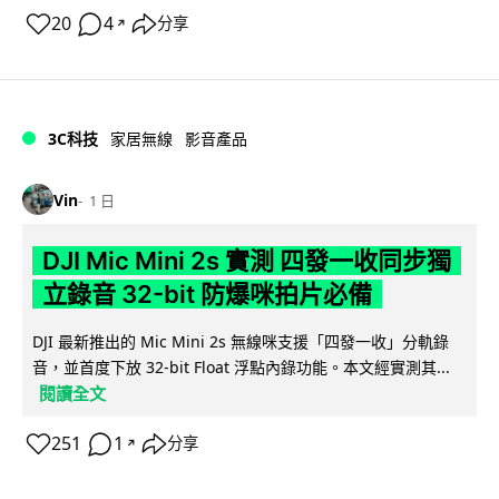
20
4
分享
↗
3C科技
家居無線
影音產品
Vin
1 日
DJI Mic Mini 2s 實測 四發一收同步獨
立錄音 32-bit 防爆咪拍片必備
DJI 最新推出的 Mic Mini 2s 無線咪支援「四發一收」分軌錄
音，並首度下放 32-bit Float 浮點內錄功能。本文經實測其...
閱讀全文
251
1
分享
↗