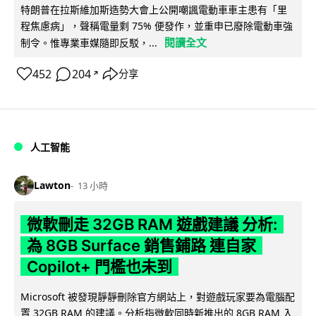
特朗普在拉斯維加斯造勢大會上公開嘲諷電動車車主患有「里
程焦慮病」，聲稱電量剩 75% 便發作，並重申已廢除電動車強
閱讀全文
制令。惟專業車媒隨即反駁，...
452
204
分享
↗
人工智能
Lawton
13 小時
微軟刪走 32GB RAM 遊戲建議 分析:
為 8GB Surface 銷售鋪路 連自家
Copilot+ 門檻也未到
Microsoft 被發現靜靜刪除官方網站上，對遊戲玩家要為電腦配
置 32GB RAM 的建議。分析指微軟同時新推出的 8GB RAM 入