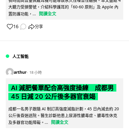
長時間高音量佩戴耳機可能導致永久性噪音性聽損。本文盤點 4
大聽力受損警號，介紹科學護耳的「60-60 原則」及 Apple 內
閱讀全文
置防護功能，...
16
分享
人工智能
arthur
18 小時
AI 減肥餐單配合高強度操練 成都男
45 日減 20 公斤後多器官衰竭
成都一名男子跟隨 AI 制訂高強度減脂計劃，45 日內減去約 20
公斤後昏迷送院。醫生診斷他患上尿源性膿毒症、膿毒性休克
閱讀全文
及多器官功能障礙。...