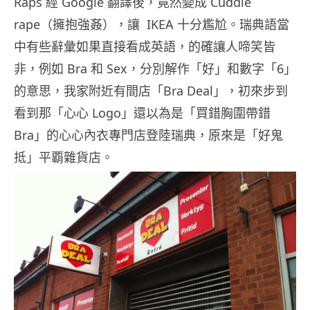
Raps 經 Google 翻譯後，竟然變成 Cuddle
rape（擁抱強姦），讓 IKEA 十分尷尬。瑞典語當
中有些辭彙如果直接看成英語，的確讓人啼笑皆
非，例如 Bra 和 Sex，分別解作「好」和數字「6」
的意思，我家附近有間店「Bra Deal」，初來步到
看到那「心心 Logo」還以為是「買錯胸圍帶錯
Bra」的心心內衣專門店登陸瑞典，原來是「好鬼
抵」平覇雜貨店。