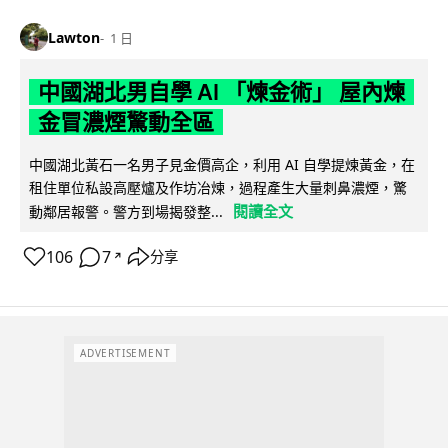
Lawton
1 日
中國湖北男自學 AI 「煉金術」 屋內煉
金冒濃煙驚動全區
中國湖北黃石一名男子見金價高企，利用 AI 自學提煉黃金，在
租住單位私設高壓爐及作坊冶煉，過程產生大量刺鼻濃煙，驚
閱讀全文
動鄰居報警。警方到場揭發整...
106
7
分享
↗
ADVERTISEMENT