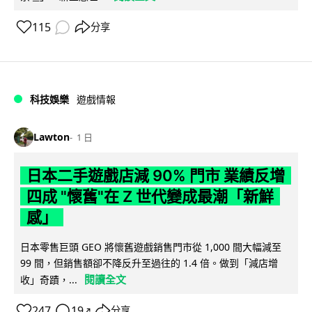
115
分享
科技娛樂
遊戲情報
Lawton
1 日
日本二手遊戲店減 90% 門市 業績反增
四成 "懷舊"在 Z 世代變成最潮「新鮮
感」
日本零售巨頭 GEO 將懷舊遊戲銷售門市從 1,000 間大幅減至
99 間，但銷售額卻不降反升至過往的 1.4 倍。做到「減店增
閱讀全文
收」奇蹟，...
247
19
分享
↗