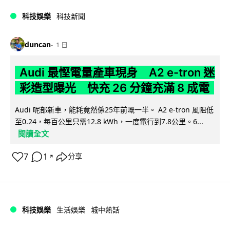
科技娛樂
科技新聞
duncan
1 日
Audi 最慳電量產車現身 A2 e-tron 迷
彩造型曝光 快充 26 分鐘充滿 8 成電
Audi 呢部新車，能耗竟然係25年前嘅一半。 A2 e-tron 風阻低
至0.24，每百公里只需12.8 kWh，一度電行到7.8公里。6...
閱讀全文
7
1
分享
↗
科技娛樂
生活娛樂
城中熱話