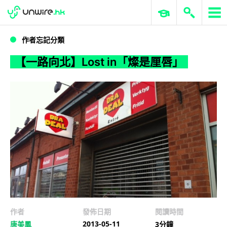
WWDC 2026
GenAI 與雲端科技專區
ERP 與商業 AI
【一路向北】Lost in「燦是厘唇」
作者忘記分類
【一路向北】Lost in「燦是厘唇」
作者
發佈日期
閱讀時間
2013-05-11
唐美鳳
3分鐘