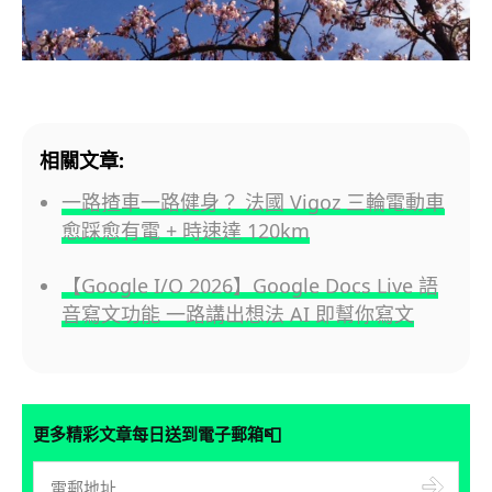
相關文章:
一路揸車一路健身？ 法國 Vigoz 三輪電動車
愈踩愈有電 + 時速達 120km
【Google I/O 2026】Google Docs Live 語
音寫文功能 一路講出想法 AI 即幫你寫文
📮
更多精彩文章每日送到電子郵箱