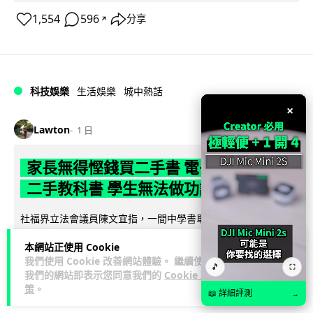
1,554
596
分享
↗
科技娛樂
生活娛樂
城中熱話
×
Lawton
1 日
家長無得慳錢買二手書 電子啟動碼鎖死
二手教科書 學生無法做功課
社福界立法會議員陳文宜指，一間中學書單價錢按年加 14.7%
遠超通漲，令家長難以負擔。而且電子教材啟動碼這項設計，
本網站正使用 Cookie
閱讀全文
令學生無法完成功課，二手...
我們使用 Cookie 改善網站體驗。 繼續使用
🎵
⛶
我們的網站即表示您同意我們的
Cookie 政
948
374
分享
↗
策
。
📖 詳細評測
→