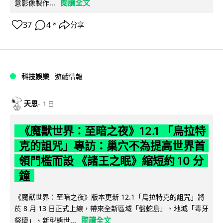
閱讀全文
意影像製作...
37
4
分享
↗
科技娛樂
遊戲情報
天恩
1 日
《魔獸世界：至暗之夜》12.1 「烏拉特
克的詛咒」專訪：巢穴不為提高世界首
領門檻而設 《諸王之眠》縮短約 10 分
鐘
《魔獸世界：至暗之夜》版本更新 12.1「烏拉特克的詛咒」將
於 8 月 13 日正式上線，帶來全新區域「盤蛇島」、地城「毒牙
閱讀全文
祭壇」、新型態世...