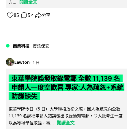
閱讀全文
方...
85
5
分享
↗
商業科技
資訊保安
Lawton
1 日
東華學院誤發取錄電郵 全數 11,139 名
申請人一度空歡喜 專家:人為疏忽+系統
防護缺失
東華學院今日（5 日）大學聯招放榜之際，因人為疏忽向全數
11,139 名課程申請人錯誤發出取錄通知電郵，令大批考生一度
閱讀全文
以為獲得學位取錄，事...