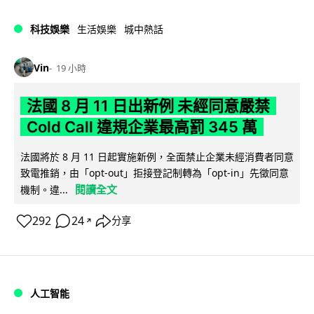
科技娛樂
生活娛樂
城中熱話
Vin
19 小時
法國 8 月 11 日出新例 未經同意嚴禁
Cold Call 違規企業最高罰 345 萬
法國將於 8 月 11 日起實施新例，全面禁止企業未經消費者同意
致電推銷，由「opt-out」拒接登記制轉為「opt-in」先徵同意
閱讀全文
機制。違...
292
24
分享
↗
人工智能