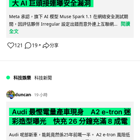
大 AI 巨頭接連曝安全漏洞
Meta 承認，旗下 AI 模型 Muse Spark 1.1 在網絡安全測試期
閱讀
間，因評估夥伴 Irregular 設定出錯而意外連上互聯網...
全文
121
19
分享
↗
科技娛樂
科技新聞
duncan
19 小時
Audi 最慳電量產車現身 A2 e-tron 迷
彩造型曝光 快充 26 分鐘充滿 8 成電
Audi 呢部新車，能耗竟然係25年前嘅一半。 A2 e-tron 風阻低