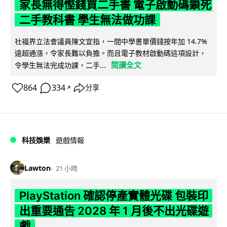
家長無得慳錢買二手書 電子啟動碼鎖死
二手教科書 學生無法做功課
社福界立法會議員陳文宜指，一間中學書單價錢按年加 14.7%
遠超通漲，令家長難以負擔。而且電子教材啟動碼這項設計，
閱讀全文
令學生無法完成功課，二手...
864
334
分享
↗
科技娛樂
遊戲情報
Lawton
21 小時
PlayStation 確認停產實體光碟 包裝印
出重要通告 2028 年 1 月後不出光碟遊
戲