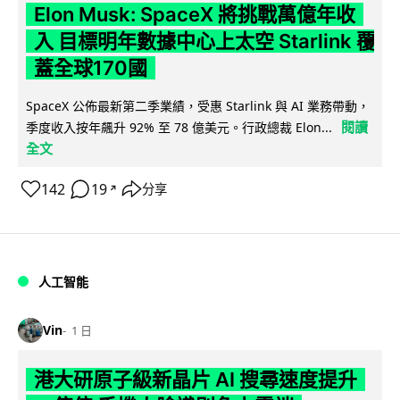
Elon Musk: SpaceX 將挑戰萬億年收
入 目標明年數據中心上太空 Starlink 覆
蓋全球170國
SpaceX 公佈最新第二季業績，受惠 Starlink 與 AI 業務帶動，
閱讀
季度收入按年飆升 92% 至 78 億美元。行政總裁 Elon...
全文
142
19
分享
↗
人工智能
Vin
1 日
港大研原子級新晶片 AI 搜尋速度提升