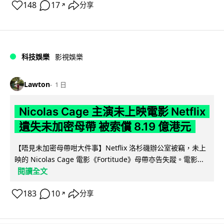
148
17
分享
↗
科技娛樂
影視娛樂
Lawton
1 日
Nicolas Cage 主演未上映電影 Netflix
遺失未加密母帶 被索償 8.19 億港元
【唔見未加密母帶咁大件事】Netflix 洛杉磯辦公室被竊，未上
映的 Nicolas Cage 電影《Fortitude》母帶亦告失蹤。電影...
閱讀全文
183
10
分享
↗