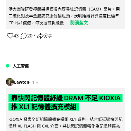
港大團隊研發極簡架構模擬內容尋址記憶體（CAM）晶片，用
二硫化鉬及半金屬銻克服傳輸瓶頸，漢明距離計算速度比標準
閱讀全文
CPU快1億倍，每次搜尋耗能低...
43
20
分享
↗
人工智能
Lawton
1 日
靠快閃記憶體紓緩 DRAM 不足 KIOXIA
推 XL1 記憶體擴充模組
KIOXIA 發表全新記憶體擴充模組 XL1 系列，結合低延遲快閃記
憶體 XL-FLASH 與 CXL 介面，將快閃記憶體轉化為記憶體擴充