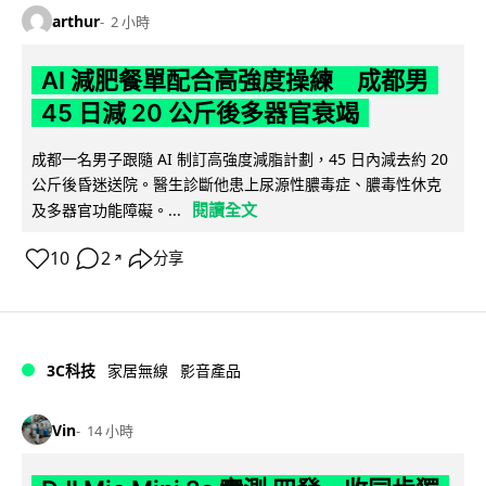
arthur
2 小時
AI 減肥餐單配合高強度操練 成都男
45 日減 20 公斤後多器官衰竭
成都一名男子跟隨 AI 制訂高強度減脂計劃，45 日內減去約 20
公斤後昏迷送院。醫生診斷他患上尿源性膿毒症、膿毒性休克
閱讀全文
及多器官功能障礙。...
10
2
分享
↗
3C科技
家居無線
影音產品
Vin
14 小時