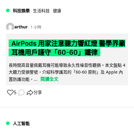
科技娛樂
生活科技
健康
arthur
1 小時
AirPods 用家注意聽力響紅燈 醫學界籲
耳機用戶謹守「60-60」鐵律
長時間高音量佩戴耳機可能導致永久性噪音性聽損。本文盤點 4
大聽力受損警號，介紹科學護耳的「60-60 原則」及 Apple 內
閱讀全文
置防護功能，...
5
分享
人工智能