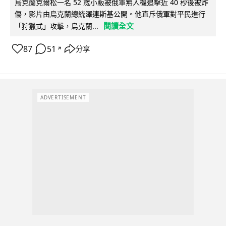
烏克蘭克爾松一名 52 歲小販被俄軍無人機追擊近 40 秒後被炸
傷，影片由烏克蘭總統澤連斯基公開。他直斥俄軍對平民進行
閱讀全文
「狩獵式」攻擊，烏克蘭...
87
51
分享
↗
ADVERTISEMENT