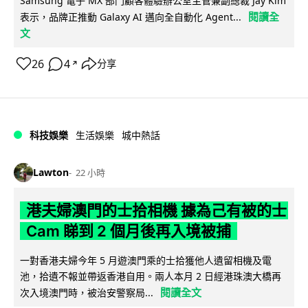
Samsung 電子 MX 部門顧客體驗辦公室主管兼副總裁 Jay Kim
閱讀全
表示，品牌正推動 Galaxy AI 邁向全自動化 Agent...
文
26
4
分享
↗
科技娛樂
生活娛樂
城中熱話
Lawton
22 小時
港夫婦澳門的士拾相機 據為己有被的士
Cam 睇到 2 個月後再入境被捕
一對香港夫婦今年 5 月遊澳門乘的士拾獲他人遺留相機及電
池，拾遺不報並帶返香港自用。兩人本月 2 日經港珠澳大橋再
閱讀全文
次入境澳門時，被治安警察局...