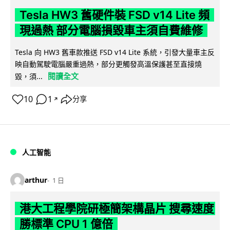
Tesla HW3 舊硬件裝 FSD v14 Lite 頻
現過熱 部分電腦損毀車主須自費維修
Tesla 向 HW3 舊車款推送 FSD v14 Lite 系統，引發大量車主反
映自動駕駛電腦嚴重過熱，部分更觸發高溫保護甚至直接燒
閱讀全文
毀，須...
10
1
分享
↗
人工智能
arthur
1 日
港大工程學院研極簡架構晶片 搜尋速度
勝標準 CPU 1 億倍