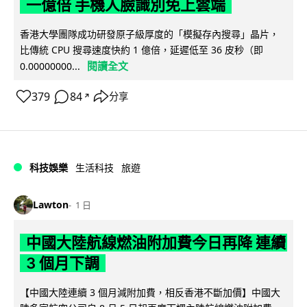
一億倍 手機人臉識別免上雲端
香港大學團隊成功研發原子級厚度的「模擬存內搜尋」晶片，
比傳統 CPU 搜尋速度快約 1 億倍，延遲低至 36 皮秒（即
閱讀全文
0.00000000...
379
84
分享
↗
科技娛樂
生活科技
旅遊
Lawton
1 日
中國大陸航線燃油附加費今日再降 連續
3 個月下調
【中國大陸連續 3 個月減附加費，相反香港不斷加價】中國大