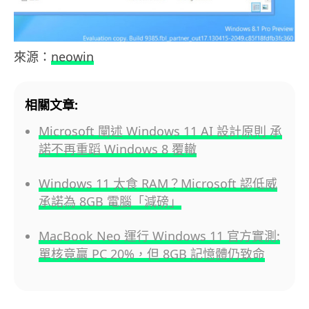
來源：
neowin
相關文章:
Microsoft 闡述 Windows 11 AI 設計原則 承
諾不再重蹈 Windows 8 覆轍
Windows 11 太食 RAM？Microsoft 認低威
承諾為 8GB 電腦「減磅」
MacBook Neo 運行 Windows 11 官方實測:
單核竟贏 PC 20%，但 8GB 記憶體仍致命