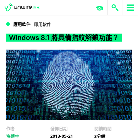
WWDC 2026
GenAI 與雲端科技專區
ERP 與商業 AI
Windows 8.1 將具備指紋解鎖功能？
應用軟件
應用軟件
Windows 8.1 將具備指紋解鎖功能？
作者
發佈日期
閱讀時間
2013-05-21
海藍牛
3分鐘