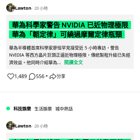
Lawton
20 小時
華為科學家警告 NVIDIA 已近物理極限
華為「韜定律」可繞過摩爾定律瓶頸
華為半導體首席科學家廖恒罕見接受近 5 小時專訪，警告
NVIDIA 等西方晶片巨頭正逼近物理極限，傳統製程升級已失經
閱讀全文
濟效益。他同時介紹華為...
1,489
556
分享
↗
科技娛樂
生活娛樂
城中熱話
Lawton
20 小時