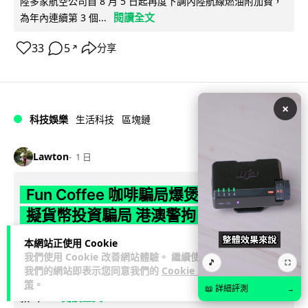
陸多家航空公司自 8 月 5 日起再度下調內陸航線燃油附加費，
閱讀全文
為年內連續第 3 個...
33
5
分享
↗
×
科技娛樂
生活科技
區塊鏈
Lawton
1 日
Fun Coffee 咖啡騙局爆煲 咖啡包裝虛
擬貨幣投資騙局 港澳警拘 8 人涉款
9,400 萬元
本網站正使用 Cookie
我們使用 Cookie 改善網站體驗。 繼續使用
🎵
⛶
香港警方聯同澳門司警搗破以養生咖啡生意包裝的虛擬貨幣投
我們的網站即表示您同意我們的
Cookie 政
資騙局 Fun Coffee，兩地共拘捕 8 人，接獲逾 200 宗舉報，涉
策
。
📖 詳細評測
→
閱讀全文
款 9,4...