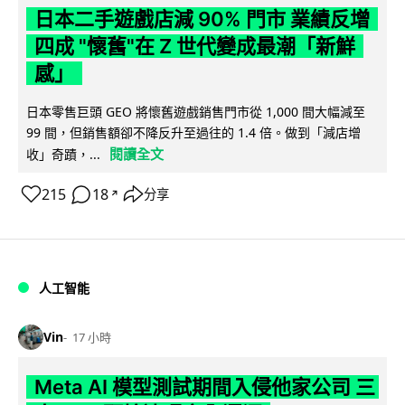
日本二手遊戲店減 90% 門市 業績反增
四成 "懷舊"在 Z 世代變成最潮「新鮮
感」
日本零售巨頭 GEO 將懷舊遊戲銷售門市從 1,000 間大幅減至
99 間，但銷售額卻不降反升至過往的 1.4 倍。做到「減店增
閱讀全文
收」奇蹟，...
215
18
分享
↗
人工智能
Vin
17 小時
Meta AI 模型測試期間入侵他家公司 三