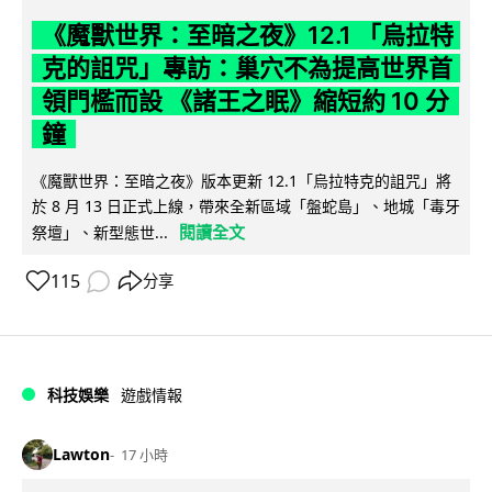
《魔獸世界：至暗之夜》12.1 「烏拉特
克的詛咒」專訪：巢穴不為提高世界首
領門檻而設 《諸王之眠》縮短約 10 分
鐘
《魔獸世界：至暗之夜》版本更新 12.1「烏拉特克的詛咒」將
於 8 月 13 日正式上線，帶來全新區域「盤蛇島」、地城「毒牙
閱讀全文
祭壇」、新型態世...
115
分享
科技娛樂
遊戲情報
Lawton
17 小時