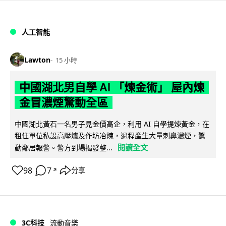
人工智能
Lawton
15 小時
中國湖北男自學 AI 「煉金術」 屋內煉
金冒濃煙驚動全區
中國湖北黃石一名男子見金價高企，利用 AI 自學提煉黃金，在
租住單位私設高壓爐及作坊冶煉，過程產生大量刺鼻濃煙，驚
閱讀全文
動鄰居報警。警方到場揭發整...
98
7
分享
↗
3C科技
流動音樂