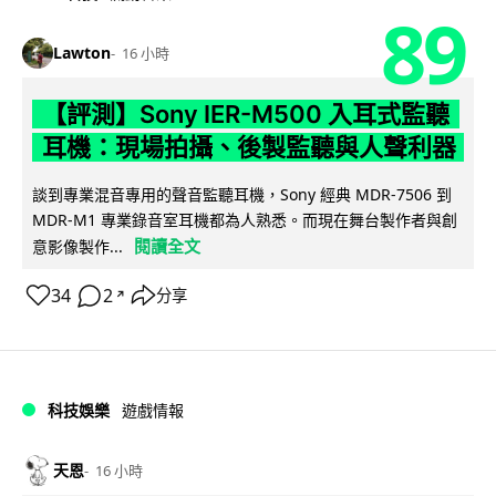
89
Lawton
16 小時
【評測】Sony IER-M500 入耳式監聽
耳機：現場拍攝、後製監聽與人聲利器
談到專業混音專用的聲音監聽耳機，Sony 經典 MDR-7506 到
MDR-M1 專業錄音室耳機都為人熟悉。而現在舞台製作者與創
閱讀全文
意影像製作...
34
2
分享
↗
科技娛樂
遊戲情報
天恩
16 小時