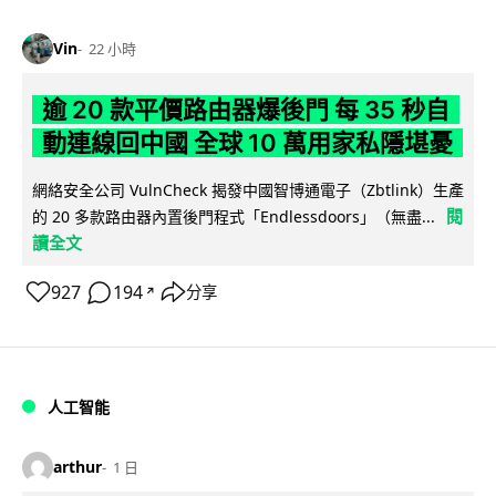
Vin
22 小時
逾 20 款平價路由器爆後門 每 35 秒自
動連線回中國 全球 10 萬用家私隱堪憂
網絡安全公司 VulnCheck 揭發中國智博通電子（Zbtlink）生產
閱
的 20 多款路由器內置後門程式「Endlessdoors」（無盡...
讀全文
927
194
分享
↗
人工智能
arthur
1 日