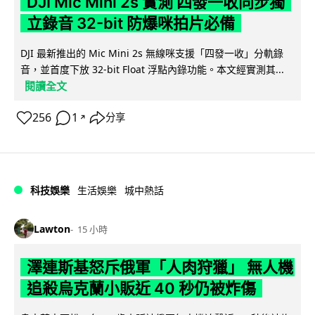
DJI Mic Mini 2s 實測 四發一收同步獨
立錄音 32-bit 防爆咪拍片必備
DJI 最新推出的 Mic Mini 2s 無線咪支援「四發一收」分軌錄
音，並首度下放 32-bit Float 浮點內錄功能。本文經實測其...
閱讀全文
256
1
分享
↗
科技娛樂
生活娛樂
城中熱話
Lawton
15 小時
澤連斯基怒斥俄軍「人肉狩獵」 無人機
追殺烏克蘭小販近 40 秒仍被炸傷