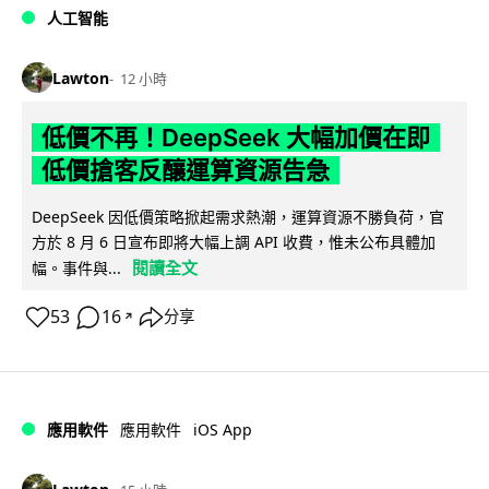
人工智能
Lawton
12 小時
低價不再！DeepSeek 大幅加價在即
低價搶客反釀運算資源告急
DeepSeek 因低價策略掀起需求熱潮，運算資源不勝負荷，官
方於 8 月 6 日宣布即將大幅上調 API 收費，惟未公布具體加
閱讀全文
幅。事件與...
53
16
分享
↗
iOS App
應用軟件
應用軟件