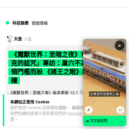
科技娛樂
遊戲情報
天恩
2 日
×
《魔獸世界：至暗之夜》12.1 「烏拉特
克的詛咒」專訪：巢穴不為提高世界首
領門檻而設 《諸王之眠》縮短約 10 分
鐘
《魔獸世界：至暗之夜》版本更新 12.1「烏拉特克的詛咒」將
於 8 月 13 日正式上線，帶來全新區域「盤蛇島」、地城「毒牙
本網站正使用 Cookie
閱讀全文
祭壇」、新型態世...
我們使用 Cookie 改善網站體驗。 繼續使用
🎵
⛶
我們的網站即表示您同意我們的
Cookie 政
116
分享
策
。
📖 文字版訪問
→