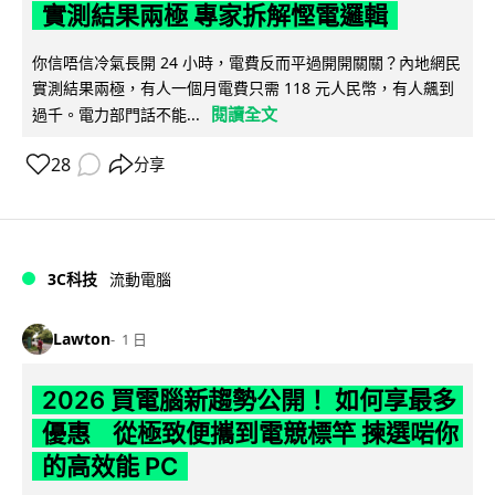
實測結果兩極 專家拆解慳電邏輯
你信唔信冷氣長開 24 小時，電費反而平過開開關關？內地網民
實測結果兩極，有人一個月電費只需 118 元人民幣，有人飆到
閱讀全文
過千。電力部門話不能...
28
分享
3C科技
流動電腦
Lawton
1 日
2026 買電腦新趨勢公開！ 如何享最多
優惠 從極致便攜到電競標竿 揀選啱你
的高效能 PC