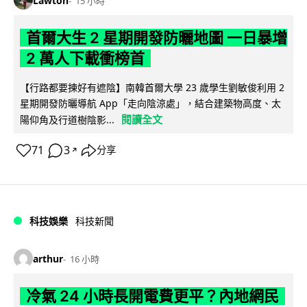
Lawton
15 小時
首爾大生 2 星期開發防曬地圖 一日暴增
2 萬人下載衝榜首
【行路都要揀好有遮陰】南韓首爾大學 23 歲學生劉敏俊利用 2
星期開發防曬導航 App「走向陰涼處」，結合建築物高度、太
閱讀全文
陽仰角及行道樹陰影...
71
3
分享
↗
科技娛樂
科技新聞
arthur
16 小時
冷氣 24 小時長開電費更平？內地網民