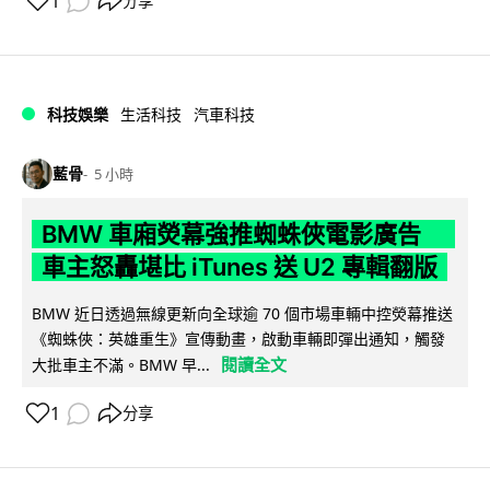
1
分享
科技娛樂
生活科技
汽車科技
藍骨
5 小時
BMW 車廂熒幕強推蜘蛛俠電影廣告
車主怒轟堪比 iTunes 送 U2 專輯翻版
BMW 近日透過無線更新向全球逾 70 個市場車輛中控熒幕推送
《蜘蛛俠：英雄重生》宣傳動畫，啟動車輛即彈出通知，觸發
閱讀全文
大批車主不滿。BMW 早...
1
分享