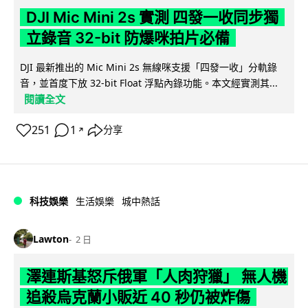
DJI Mic Mini 2s 實測 四發一收同步獨
立錄音 32-bit 防爆咪拍片必備
DJI 最新推出的 Mic Mini 2s 無線咪支援「四發一收」分軌錄
音，並首度下放 32-bit Float 浮點內錄功能。本文經實測其...
閱讀全文
251
1
分享
↗
科技娛樂
生活娛樂
城中熱話
Lawton
2 日
澤連斯基怒斥俄軍「人肉狩獵」 無人機
追殺烏克蘭小販近 40 秒仍被炸傷