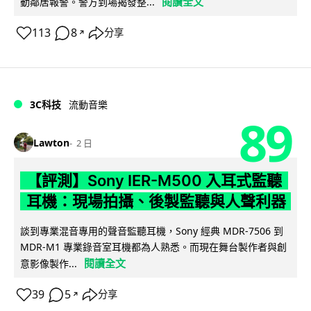
閱讀全文
動鄰居報警。警方到場揭發整...
113
8
分享
↗
3C科技
流動音樂
89
Lawton
2 日
【評測】Sony IER-M500 入耳式監聽
耳機：現場拍攝、後製監聽與人聲利器
談到專業混音專用的聲音監聽耳機，Sony 經典 MDR-7506 到
MDR-M1 專業錄音室耳機都為人熟悉。而現在舞台製作者與創
閱讀全文
意影像製作...
39
5
分享
↗