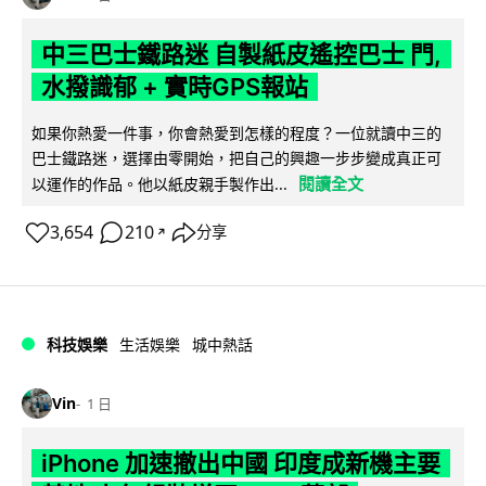
中三巴士鐵路迷 自製紙皮遙控巴士 門,
水撥識郁 + 實時GPS報站
如果你熱愛一件事，你會熱愛到怎樣的程度？一位就讀中三的
巴士鐵路迷，選擇由零開始，把自己的興趣一步步變成真正可
閱讀全文
以運作的作品。他以紙皮親手製作出...
3,654
210
分享
↗
科技娛樂
生活娛樂
城中熱話
Vin
1 日
iPhone 加速撤出中國 印度成新機主要