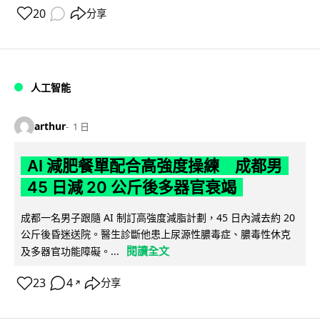
20
分享
人工智能
arthur
1 日
AI 減肥餐單配合高強度操練 成都男
45 日減 20 公斤後多器官衰竭
成都一名男子跟隨 AI 制訂高強度減脂計劃，45 日內減去約 20
公斤後昏迷送院。醫生診斷他患上尿源性膿毒症、膿毒性休克
閱讀全文
及多器官功能障礙。...
23
4
分享
↗