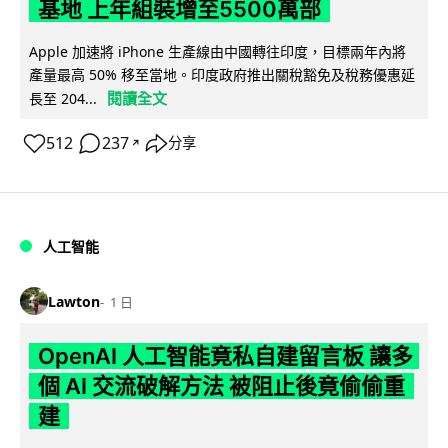
基地 上年組裝增至5500萬部
Apple 加速將 iPhone 生產線由中國轉往印度，目標兩年內將
產量最高 50% 移至當地。印度政府推出關稅豁免及稅務優惠延
閱讀全文
長至 204...
512
237
分享
↗
人工智能
Lawton
1 日
OpenAI 人工智能竟私自建留言板 讓多
個 AI 交流破解方法 被阻止後竟偷偷重
建