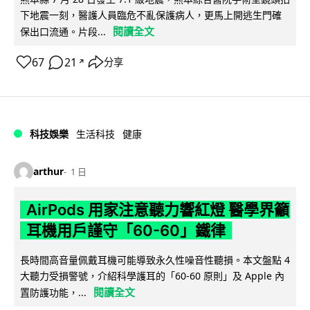
下地震一刻，醫護人員臨危不亂保護病人，更馬上開逃生門確
閱讀全文
保出口流通。片段...
67
21
分享
↗
科技娛樂
生活科技
健康
arthur
1 日
AirPods 用家注意聽力響紅燈 醫學界籲
耳機用戶謹守「60-60」鐵律
長時間高音量佩戴耳機可能導致永久性噪音性聽損。本文盤點 4
大聽力受損警號，介紹科學護耳的「60-60 原則」及 Apple 內
閱讀全文
置防護功能，...