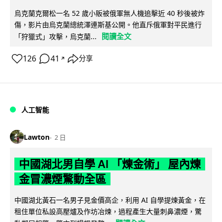
烏克蘭克爾松一名 52 歲小販被俄軍無人機追擊近 40 秒後被炸
傷，影片由烏克蘭總統澤連斯基公開。他直斥俄軍對平民進行
閱讀全文
「狩獵式」攻擊，烏克蘭...
126
41
分享
↗
人工智能
Lawton
2 日
中國湖北男自學 AI 「煉金術」 屋內煉
金冒濃煙驚動全區
中國湖北黃石一名男子見金價高企，利用 AI 自學提煉黃金，在
租住單位私設高壓爐及作坊冶煉，過程產生大量刺鼻濃煙，驚