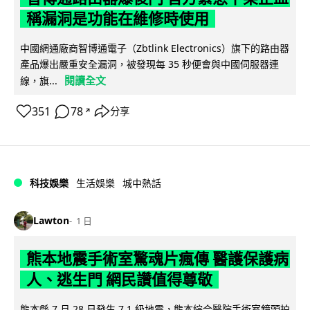
稱漏洞是功能在維修時使用
中國網通廠商智博通電子（Zbtlink Electronics）旗下的路由器
產品爆出嚴重安全漏洞，被發現每 35 秒便會與中國伺服器連
閱讀全文
線，旗...
351
78
分享
↗
科技娛樂
生活娛樂
城中熱話
Lawton
1 日
熊本地震手術室驚魂片瘋傳 醫護保護病
人、逃生門 網民讚值得尊敬
熊本縣 7 月 28 日發生 7.1 級地震，熊本綜合醫院手術室鏡頭拍