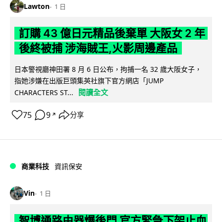
Lawton
1 日
訂購 43 億日元精品後棄單 大阪女 2 年
後終被捕 涉海賊王,火影周邊產品
日本警視廳神田署 8 月 6 日公布，拘捕一名 32 歲大阪女子，
指她涉嫌在出版巨頭集英社旗下官方網店「JUMP
閱讀全文
CHARACTERS ST...
75
9
分享
↗
商業科技
資訊保安
Vin
1 日
智博通路由器爆後門 官方緊急下架止血