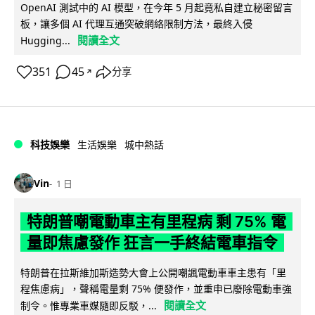
OpenAI 測試中的 AI 模型，在今年 5 月起竟私自建立秘密留言
板，讓多個 AI 代理互通突破網絡限制方法，最終入侵
閱讀全文
Hugging...
351
45
分享
↗
科技娛樂
生活娛樂
城中熱話
Vin
1 日
特朗普嘲電動車主有里程病 剩 75% 電
量即焦慮發作 狂言一手終結電車指令
特朗普在拉斯維加斯造勢大會上公開嘲諷電動車車主患有「里
程焦慮病」，聲稱電量剩 75% 便發作，並重申已廢除電動車強
閱讀全文
制令。惟專業車媒隨即反駁，...