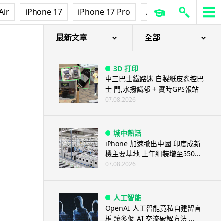
Air
iPhone 17
iPhone 17 Pro
AirPods Pro 3
Ap
最新文章
全部
3D 打印
中三巴士鐵路迷 自製紙皮遙控巴
士 門,水撥識郁 + 實時GPS報站
07.08.2026
城中熱話
iPhone 加速撤出中國 印度成新
機主要基地 上年組裝增至550...
07.08.2026
人工智能
OpenAI 人工智能竟私自建留言
板 讓多個 AI 交流破解方法 ...