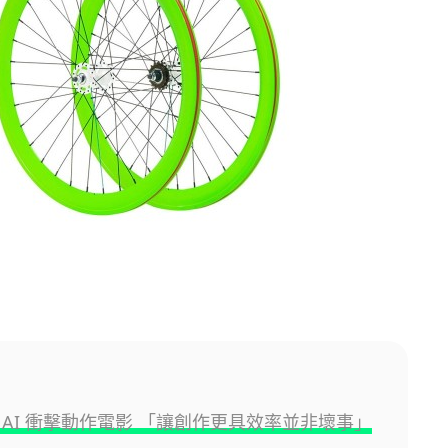
 AI 衝擊動作電影 「讓創作更具效率並非壞事」