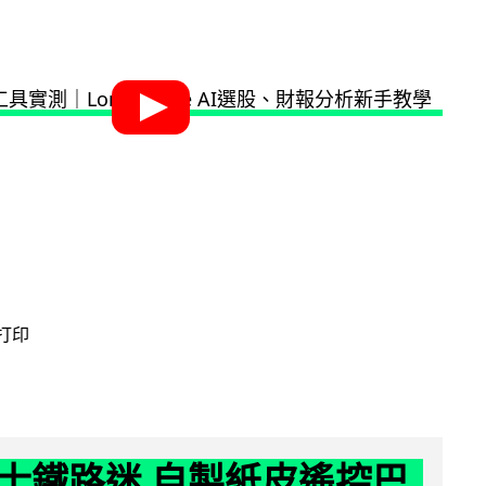
 打印
士鐵路迷 自製紙皮遙控巴