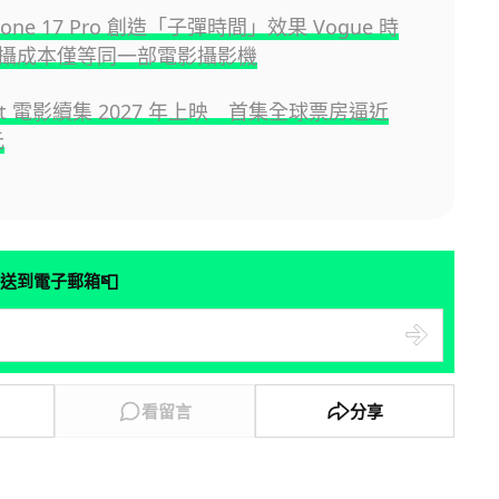
Phone 17 Pro 創造「子彈時間」效果 Vogue 時
攝成本僅等同一部電影攝影機
raft 電影續集 2027 年上映 首集全球票房逼近
元
📮
送到電子郵箱
看留言
分享