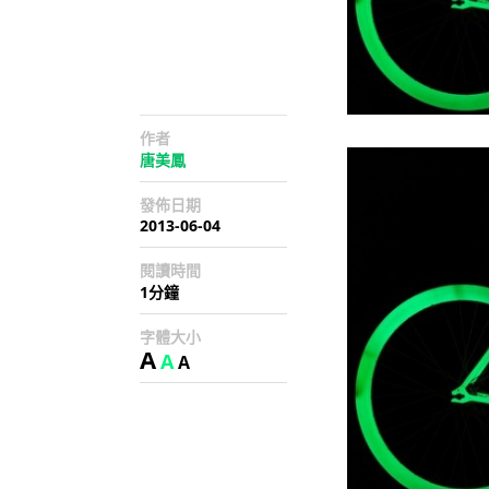
作者
唐美鳳
發佈日期
2013-06-04
閱讀時間
1分鐘
字體大小
A
A
A