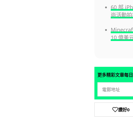
60 部 i
尚活動拍
Minec
10 億美
更多精彩文章每日
讚好
0