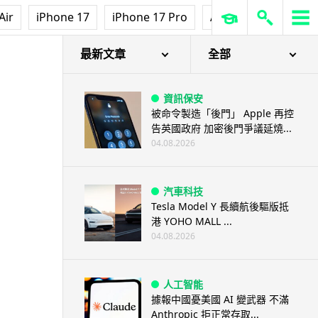
Air
iPhone 17
iPhone 17 Pro
AirPods Pro 3
Ap
最新文章
全部
資訊保安
被命令製造「後門」 Apple 再控
告英國政府 加密後門爭議延燒...
04.08.2026
汽車科技
Tesla Model Y 長續航後驅版抵
港 YOHO MALL ...
04.08.2026
人工智能
據報中國憂美國 AI 變武器 不滿
Anthropic 拒正常存取...