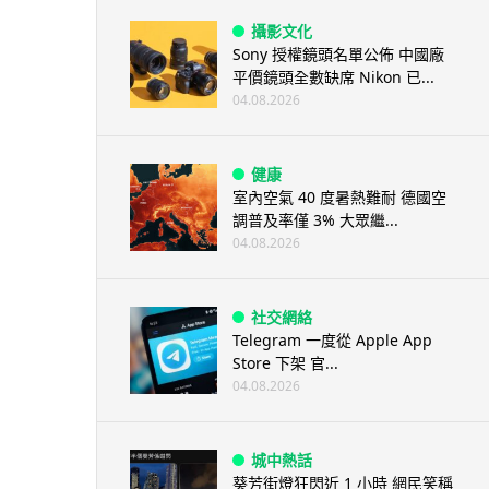
攝影文化
Sony 授權鏡頭名單公佈 中國廠
平價鏡頭全數缺席 Nikon 已...
04.08.2026
健康
室內空氣 40 度暑熱難耐 德國空
調普及率僅 3% 大眾繼...
04.08.2026
社交網絡
Telegram 一度從 Apple App
Store 下架 官...
04.08.2026
城中熱話
葵芳街燈狂閃近 1 小時 網民笑稱