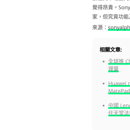
覺得昂貴。Son
家，但究竟功能及
來源：
sonyalp
相關文章:
全球推 Ch
理量
Huawe
MatePad
中國 Le
任天堂法