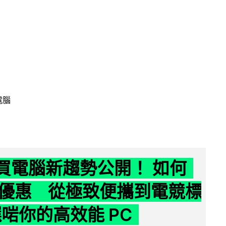
電腦
6 買電腦新趨勢公開！ 如何
優惠 從極致便攜到電競標
選啱你的高效能 PC