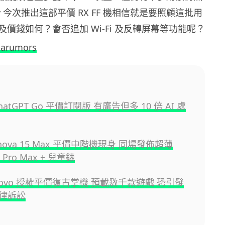
y 今次推出這部平價 RX FF 機相信就是要照顧這批用
價錢如何？會否追加 Wi-Fi 及反轉屏幕等功能呢？
harumors
atGPT Go 平價訂閱版 有廣告但多 10 倍 AI 處
i nova 15 Max 平價中階機現身 同場發佈超薄
 Pro Max + 兒童錶
novo 授權平價復古掌機 預載數千款遊戲 恐引發
律訴訟