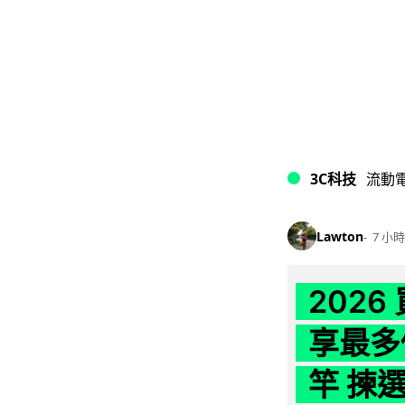
3C科技
流動
Lawton
7 小時
202
享最多
竿 揀