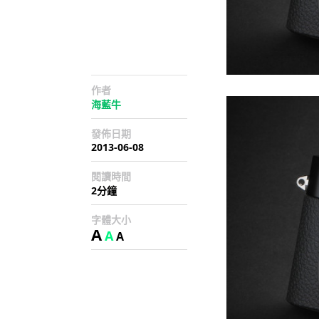
作者
海藍牛
發佈日期
2013-06-08
閱讀時間
2分鐘
字體大小
A
A
A