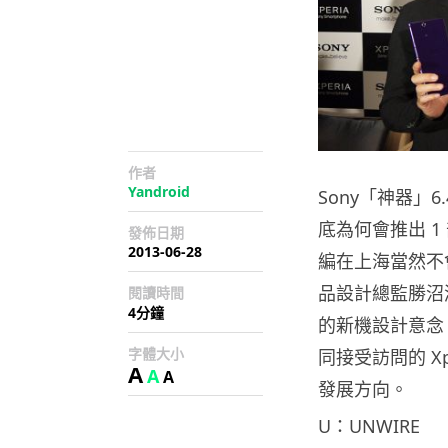
作者
Yandroid
Sony「神器」6.
底為何會推出 1 
發佈日期
2013-06-28
編在上海當然不會
品設計總監勝沼潤 (
閱讀時間
4分鐘
的新機設計意念
字體大小
同接受訪問的 Xpe
A
A
A
發展方向。
U：UNWIRE