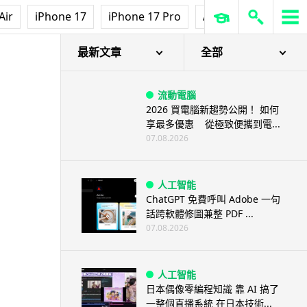
Air
iPhone 17
iPhone 17 Pro
AirPods Pro 3
Ap
總監勝沼潤為你解畫
最新文章
全部
流動電腦
2026 買電腦新趨勢公開！ 如何
享最多優惠 從極致便攜到電...
07.08.2026
人工智能
ChatGPT 免費呼叫 Adobe 一句
話跨軟體修圖兼整 PDF ...
07.08.2026
人工智能
日本偶像零編程知識 靠 AI 搞了
一整個直播系統 在日本技術...