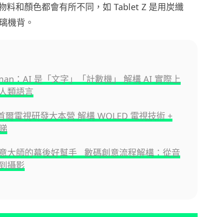
料和顏色都會有所不同，如 Tablet Z 是用炭纖
玻璃機背。
ltman：AI 是「文字」「計數機」 解構 AI 實際上
人類語言
 首爾電視研發大本營 解構 WOLED 電視技術 +
睇
意大師的幕後好幫手 數碼創意流程解構：從音
到攝影