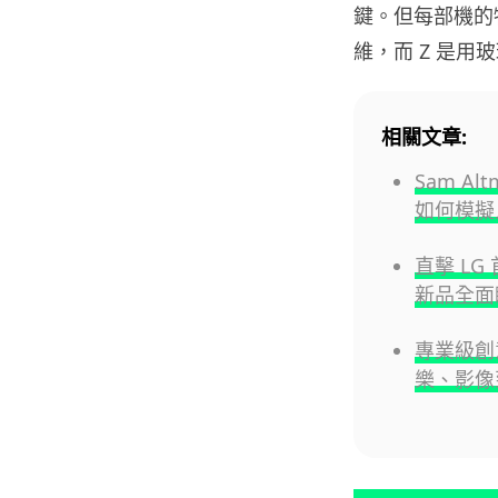
鍵。但每部機的物
維，而 Z 是用
相關文章:
Sam A
如何模擬
直擊 LG
新品全面
專業級創
樂、影像