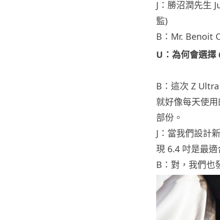
J：勝沼潤先生 Jun
監)
B：Mr. Benoit
U：為何會選擇 
B：這次 Z U
就好像每天使用的
部份。
J：當我們設計
現 6.4 吋是最
B：對，我們也