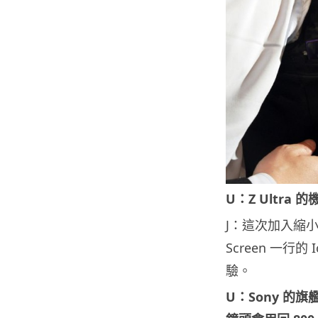
U：Z Ultr
J：這次加入縮
Screen 一行
驗。
U：Sony 的旗