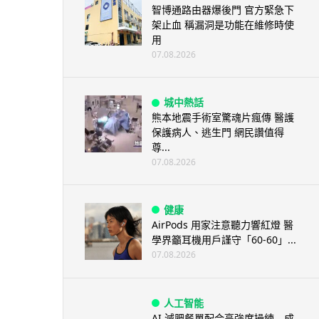
智博通路由器爆後門 官方緊急下
架止血 稱漏洞是功能在維修時使
用
07.08.2026
城中熱話
熊本地震手術室驚魂片瘋傳 醫護
保護病人、逃生門 網民讚值得
尊...
07.08.2026
健康
AirPods 用家注意聽力響紅燈 醫
學界籲耳機用戶謹守「60-60」...
07.08.2026
人工智能
AI 減肥餐單配合高強度操練 成