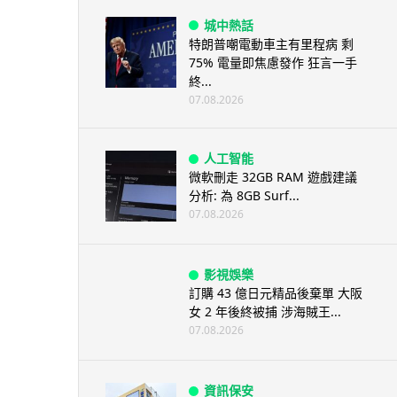
城中熱話
特朗普嘲電動車主有里程病 剩
75% 電量即焦慮發作 狂言一手
終...
07.08.2026
人工智能
微軟刪走 32GB RAM 遊戲建議
分析: 為 8GB Surf...
07.08.2026
影視娛樂
訂購 43 億日元精品後棄單 大阪
女 2 年後終被捕 涉海賊王...
07.08.2026
資訊保安