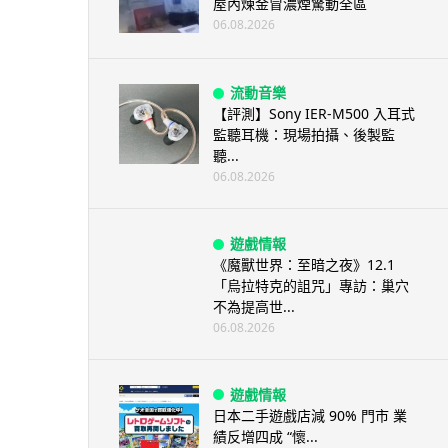
屋內煉金冒濃煙驚動全區
06.08.2026
流動音樂
【評測】Sony IER-M500 入耳式
監聽耳機：現場拍攝、後製監
聽...
06.08.2026
遊戲情報
《魔獸世界：至暗之夜》12.1
「烏拉特克的詛咒」專訪：巢穴
不為提高世...
06.08.2026
遊戲情報
日本二手遊戲店減 90% 門市 業
績反增四成 “懷...