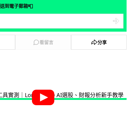
📮
送到電子郵箱
看留言
分享