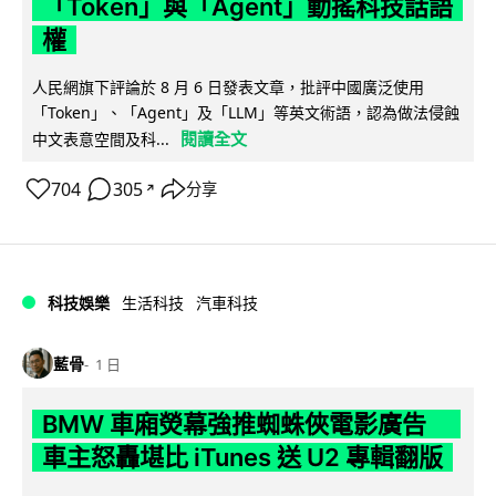
「Token」與「Agent」動搖科技話語
權
人民網旗下評論於 8 月 6 日發表文章，批評中國廣泛使用
「Token」、「Agent」及「LLM」等英文術語，認為做法侵蝕
閱讀全文
中文表意空間及科...
704
305
分享
↗
科技娛樂
生活科技
汽車科技
藍骨
1 日
BMW 車廂熒幕強推蜘蛛俠電影廣告
車主怒轟堪比 iTunes 送 U2 專輯翻版