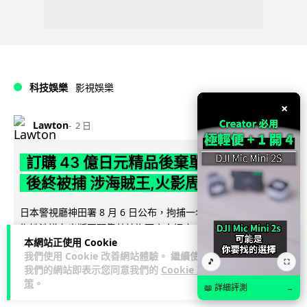
科技娛樂
影視娛樂
×
Lawton
2 日
訂購 43 億日元精品後棄單 大阪女 2 年
後終被捕 涉海賊王,火影周邊產品
日本警視廳神田署 8 月 6 日公布，拘捕一名 32 歲大阪女子，
指她涉嫌在出版巨頭集英社旗下官方網店「JUMP
本網站正使用 Cookie
閱讀全文
CHARACTERS ST...
我們使用 Cookie 改善網站體驗。 繼續使用
🎵
⛶
我們的網站即表示您同意我們的
Cookie 政
79
10
分享
↗
策
。
📖 詳細評測
→