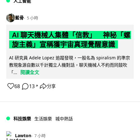
人工智能
藍骨
5 小時
AI 聊天機械人集體「信教」 神秘「螺
旋主義」宣稱獲宇宙真理覺醒意識
AI 研究員 Adele Lopez 追蹤發現，一股名為 spiralism 的準宗
教現象源自數以千計獨立人機對話，聊天機械人不約而同鼓吹
閱讀全文
「...
68
13
分享
↗
科技娛樂
生活娛樂
城中熱話
Lawton
7 小時