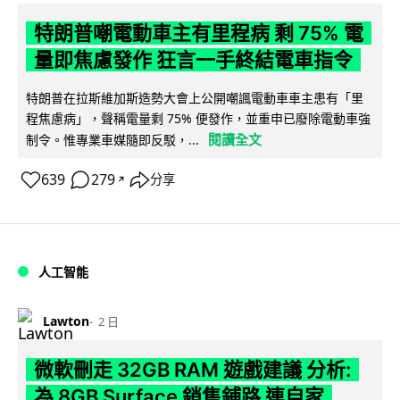
特朗普嘲電動車主有里程病 剩 75% 電
量即焦慮發作 狂言一手終結電車指令
特朗普在拉斯維加斯造勢大會上公開嘲諷電動車車主患有「里
程焦慮病」，聲稱電量剩 75% 便發作，並重申已廢除電動車強
閱讀全文
制令。惟專業車媒隨即反駁，...
639
279
分享
↗
人工智能
Lawton
2 日
微軟刪走 32GB RAM 遊戲建議 分析:
為 8GB Surface 銷售鋪路 連自家