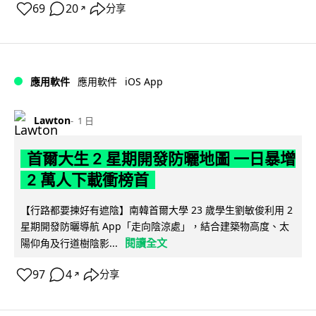
69
20
分享
↗
iOS App
應用軟件
應用軟件
Lawton
1 日
首爾大生 2 星期開發防曬地圖 一日暴增
2 萬人下載衝榜首
【行路都要揀好有遮陰】南韓首爾大學 23 歲學生劉敏俊利用 2
星期開發防曬導航 App「走向陰涼處」，結合建築物高度、太
閱讀全文
陽仰角及行道樹陰影...
97
4
分享
↗