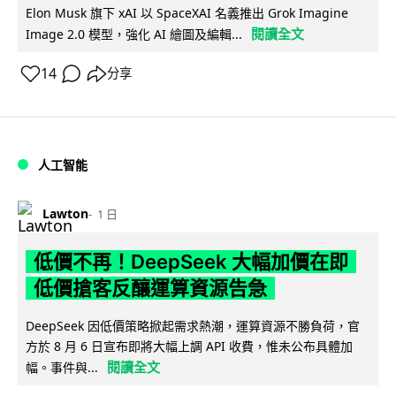
Elon Musk 旗下 xAI 以 SpaceXAI 名義推出 Grok Imagine
閱讀全文
Image 2.0 模型，強化 AI 繪圖及編輯...
14
分享
人工智能
Lawton
1 日
低價不再！DeepSeek 大幅加價在即
低價搶客反釀運算資源告急
DeepSeek 因低價策略掀起需求熱潮，運算資源不勝負荷，官
方於 8 月 6 日宣布即將大幅上調 API 收費，惟未公布具體加
閱讀全文
幅。事件與...