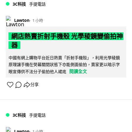
3C科技
手提電話
Lawton
1 小時
網店熱賣折射手機殼 光學稜鏡變偷拍神
器
中國有網上購物平台近日熱賣「折射手機殼」，利用光學稜鏡
原理讓手機在熒幕關閉狀態下亦能側面偷拍，賣家更以暗示字
閱讀全文
眼宣傳供不法分子偷拍他人裙底
分享
3C科技
手提電話
Lawton
1 小時