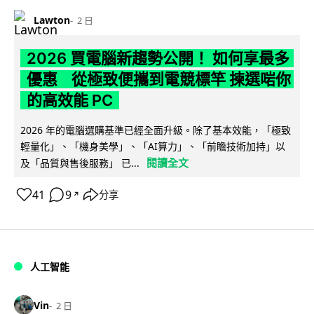
Lawton
2 日
2026 買電腦新趨勢公開！ 如何享最多
優惠 從極致便攜到電競標竿 揀選啱你
的高效能 PC
2026 年的電腦選購基準已經全面升級。除了基本效能，「極致
輕量化」、「機身美學」、「AI算力」、「前瞻技術加持」以
閱讀全文
及「品質與售後服務」 已...
41
9
分享
↗
人工智能
Vin
2 日