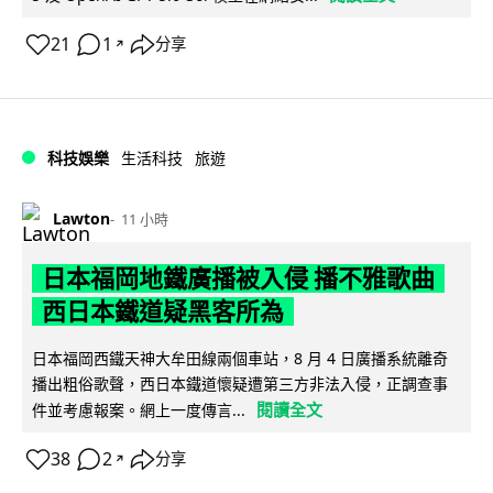
21
1
分享
↗
科技娛樂
生活科技
旅遊
Lawton
11 小時
日本福岡地鐵廣播被入侵 播不雅歌曲
西日本鐵道疑黑客所為
日本福岡西鐵天神大牟田線兩個車站，8 月 4 日廣播系統離奇
播出粗俗歌聲，西日本鐵道懷疑遭第三方非法入侵，正調查事
閱讀全文
件並考慮報案。網上一度傳言...
38
2
分享
↗