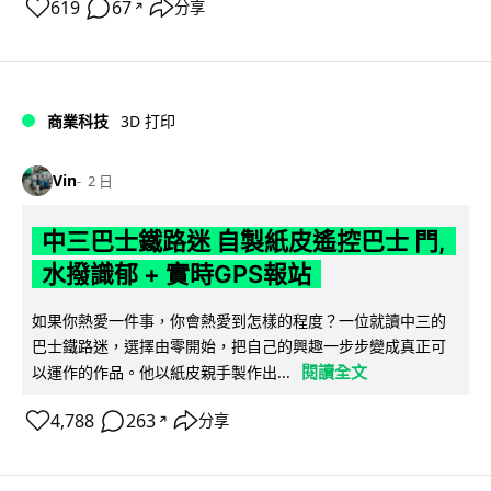
619
67
分享
↗
商業科技
3D 打印
Vin
2 日
中三巴士鐵路迷 自製紙皮遙控巴士 門,
水撥識郁 + 實時GPS報站
如果你熱愛一件事，你會熱愛到怎樣的程度？一位就讀中三的
巴士鐵路迷，選擇由零開始，把自己的興趣一步步變成真正可
閱讀全文
以運作的作品。他以紙皮親手製作出...
4,788
263
分享
↗