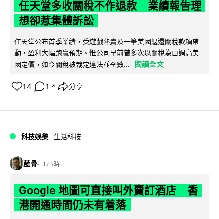
任天堂多收關稅不作退款 業績報告理
想卻惹集體訴訟
任天堂公布首季業績，受遊戲熱賣及一筆美國退還關稅款項帶
動，盈利大幅跑贏預期。惟公司早前曾多次以關稅為由調高美
閱讀全文
國定價，如今關稅被裁定違法並全數...
14
1
分享
↗
科技娛樂
生活科技
藍骨
3 小時
Google 地圖可直接叫外賣訂酒店 香
港開通時間仍未有着落