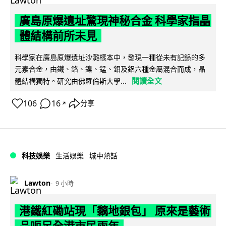
廣島原爆遺址驚現神秘合金 科學家指晶
體結構前所未見
科學家在廣島原爆遺址沙灘樣本中，發現一種從未有記錄的多
元素合金，由鐵、鉻、鎳、錳、鉬及鋁六種金屬混合而成，晶
閱讀全文
體結構獨特。研究由佛羅倫斯大學...
106
16
分享
↗
科技娛樂
生活娛樂
城中熱話
Lawton
9 小時
港鐵紅磡站現「黐地銀包」 原來是藝術
品呃足全港市民兩年