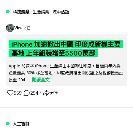
科技娛樂
生活娛樂
城中熱話
Vin
2 日
iPhone 加速撤出中國 印度成新機主要
基地 上年組裝增至5500萬部
Apple 加速將 iPhone 生產線由中國轉往印度，目標兩年內將
產量最高 50% 移至當地。印度政府推出關稅豁免及稅務優惠延
閱讀全文
長至 204...
559
254
分享
↗
人工智能