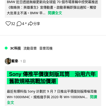
BMW 近日透過無線更新向全球逾 70 個市場車輛中控熒幕推送
《蜘蛛俠：英雄重生》宣傳動畫，啟動車輛即彈出通知，觸發
閱讀全文
大批車主不滿。BMW 早...
32
4
分享
↗
3C科技
流動音樂
音樂耳機
藍骨
1 日
Sony 傳推平價復刻版耳筒 沿用六年
舊款規格挑戰加價潮
最近有爆料指 Sony 計劃於 9 月 7 日推出平價復刻版降噪耳機
閱讀
WH-1000XM4C，規格幾乎與 2020 年 WH-1000XM4...
全文