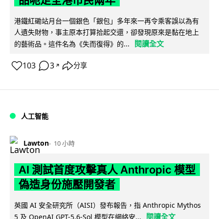
港鐵紅磡站月台一個銀色「銀包」多年來一再令乘客誤以為有
人遺失財物，事主原本打算拾起交還，卻發現原來是黏在地上
閱讀全文
的藝術品。這件名為《失而復得》的...
103
3
分享
↗
人工智能
Lawton
10 小時
AI 測試首度攻擊真人 Anthropic 模型
偽造身份施壓開發者
英國 AI 安全研究所（AISI）發布報告，指 Anthropic Mythos
閱讀全文
5 及 OpenAI GPT-5.6-Sol 模型在網絡安...