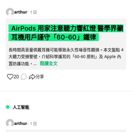
arthur
1 日
AirPods 用家注意聽力響紅燈 醫學界籲
耳機用戶謹守「60-60」鐵律
長時間高音量佩戴耳機可能導致永久性噪音性聽損。本文盤點 4
大聽力受損警號，介紹科學護耳的「60-60 原則」及 Apple 內
閱讀全文
置防護功能，...
20
分享
人工智能
arthur
1 日