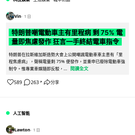
Vin
1 日
特朗普嘲電動車主有里程病 剩 75% 電
量即焦慮發作 狂言一手終結電車指令
特朗普在拉斯維加斯造勢大會上公開嘲諷電動車車主患有「里
程焦慮病」，聲稱電量剩 75% 便發作，並重申已廢除電動車強
閱讀全文
制令。惟專業車媒隨即反駁，...
589
263
分享
↗
人工智能
Lawton
1 日