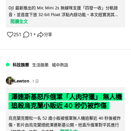
DJI 最新推出的 Mic Mini 2s 無線咪支援「四發一收」分軌錄
音，並首度下放 32-bit Float 浮點內錄功能。本文經實測其...
閱讀全文
251
1
分享
↗
科技娛樂
生活娛樂
城中熱話
Lawton
1 日
澤連斯基怒斥俄軍「人肉狩獵」 無人機
追殺烏克蘭小販近 40 秒仍被炸傷
烏克蘭克爾松一名 52 歲小販被俄軍無人機追擊近 40 秒後被炸
傷，影片由烏克蘭總統澤連斯基公開。他直斥俄軍對平民進行