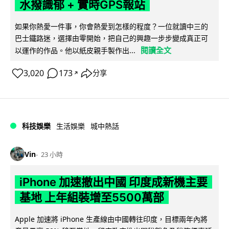
水撥識郁 + 實時GPS報站
如果你熱愛一件事，你會熱愛到怎樣的程度？一位就讀中三的
巴士鐵路迷，選擇由零開始，把自己的興趣一步步變成真正可
閱讀全文
以運作的作品。他以紙皮親手製作出...
3,020
173
分享
↗
科技娛樂
生活娛樂
城中熱話
Vin
23 小時
iPhone 加速撤出中國 印度成新機主要
基地 上年組裝增至5500萬部
Apple 加速將 iPhone 生產線由中國轉往印度，目標兩年內將