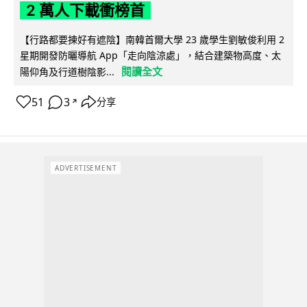
2 萬人下載衝榜首
【行路都要揀好有遮陰】南韓首爾大學 23 歲學生劉敏俊利用 2
星期開發防曬導航 App「走向陰涼處」，結合建築物高度、太
閱讀全文
陽仰角及行道樹陰影...
51
3
分享
↗
ADVERTISEMENT