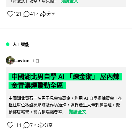
閱讀全文
「狩獵式」攻擊，烏克蘭...
121
41
分享
↗
人工智能
Lawton
1 日
中國湖北男自學 AI 「煉金術」 屋內煉
金冒濃煙驚動全區
中國湖北黃石一名男子見金價高企，利用 AI 自學提煉黃金，在
租住單位私設高壓爐及作坊冶煉，過程產生大量刺鼻濃煙，驚
閱讀全文
動鄰居報警。警方到場揭發整...
111
7
分享
↗