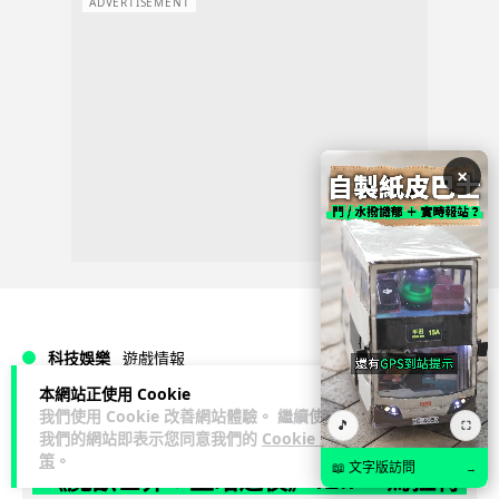
ADVERTISEMENT
×
科技娛樂
遊戲情報
本網站正使用 Cookie
我們使用 Cookie 改善網站體驗。 繼續使用
天恩
1 日
🎵
⛶
我們的網站即表示您同意我們的
Cookie 政
策
。
📖 文字版訪問
→
《魔獸世界：至暗之夜》12.1 「烏拉特