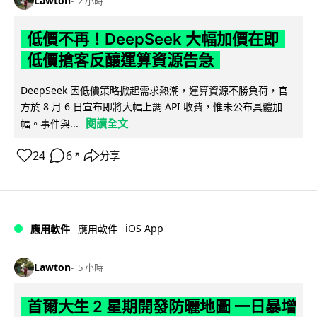
Lawton
2 小時
低價不再！DeepSeek 大幅加價在即
低價搶客反釀運算資源告急
DeepSeek 因低價策略掀起需求熱潮，運算資源不勝負荷，官
方於 8 月 6 日宣布即將大幅上調 API 收費，惟未公布具體加
閱讀全文
幅。事件與...
24
6
分享
↗
iOS App
應用軟件
應用軟件
Lawton
5 小時
首爾大生 2 星期開發防曬地圖 一日暴增