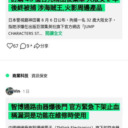
後終被捕 涉海賊王,火影周邊產品
日本警視廳神田署 8 月 6 日公布，拘捕一名 32 歲大阪女子，
指她涉嫌在出版巨頭集英社旗下官方網店「JUMP
閱讀全文
CHARACTERS ST...
67
9
分享
↗
商業科技
資訊保安
Vin
1 日
智博通路由器爆後門 官方緊急下架止血
稱漏洞是功能在維修時使用
中國網通廠商智博通電子（Zbtlink Electronics）旗下的路由器