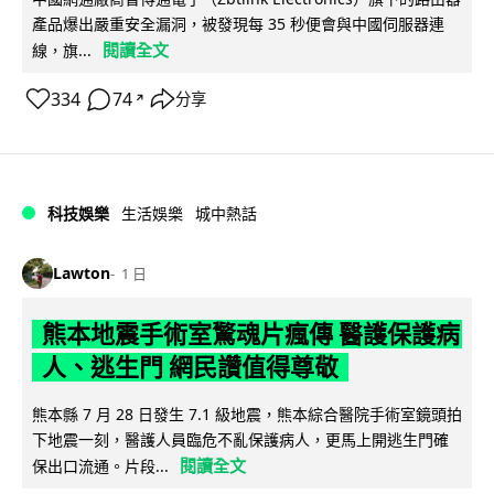
產品爆出嚴重安全漏洞，被發現每 35 秒便會與中國伺服器連
閱讀全文
線，旗...
334
74
分享
↗
科技娛樂
生活娛樂
城中熱話
Lawton
1 日
熊本地震手術室驚魂片瘋傳 醫護保護病
人、逃生門 網民讚值得尊敬
熊本縣 7 月 28 日發生 7.1 級地震，熊本綜合醫院手術室鏡頭拍
下地震一刻，醫護人員臨危不亂保護病人，更馬上開逃生門確
閱讀全文
保出口流通。片段...