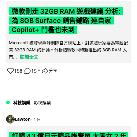
微軟刪走 32GB RAM 遊戲建議 分析:
為 8GB Surface 銷售鋪路 連自家
Copilot+ 門檻也未到
Microsoft 被發現靜靜刪除官方網站上，對遊戲玩家要為電腦配
置 32GB RAM 的建議。分析指微軟同時新推出的 8GB RAM 入
閱讀全文
門...
158
15
分享
↗
科技娛樂
影視娛樂
Lawton
1 日
訂購 43 億日元精品後棄單 大阪女 2 年