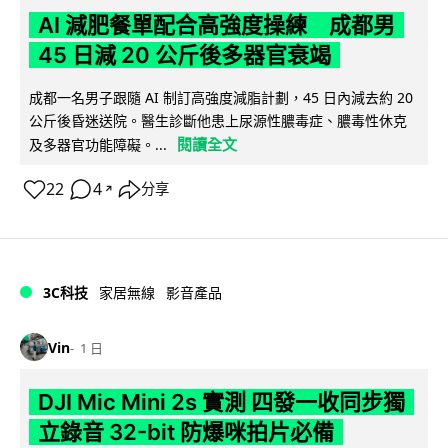
AI 減肥餐單配合高強度操練 成都男
45 日減 20 公斤後多器官衰竭
成都一名男子跟隨 AI 制訂高強度減脂計劃，45 日內減去約 20
公斤後昏迷送院。醫生診斷他患上尿源性膿毒症、膿毒性休克
閱讀全文
及多器官功能障礙。...
22
4
分享
↗
3C科技
家居無線
影音產品
Vin
1 日
DJI Mic Mini 2s 實測 四發一收同步獨
立錄音 32-bit 防爆咪拍片必備