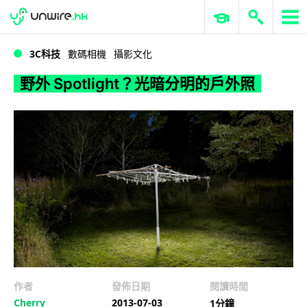
WWDC 2026
GenAI 與雲端科技專區
ERP 與商業 AI
野外 Spotlight？光暗分明的戶外照
3C科技
數碼相機
攝影文化
野外 Spotlight？光暗分明的戶外照
作者
發佈日期
閱讀時間
Cherry
2013-07-03
1分鐘