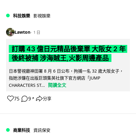
科技娛樂
影視娛樂
Lawton
1 日
訂購 43 億日元精品後棄單 大阪女 2 年
後終被捕 涉海賊王,火影周邊產品
日本警視廳神田署 8 月 6 日公布，拘捕一名 32 歲大阪女子，
指她涉嫌在出版巨頭集英社旗下官方網店「JUMP
閱讀全文
CHARACTERS ST...
75
9
分享
↗
商業科技
資訊保安