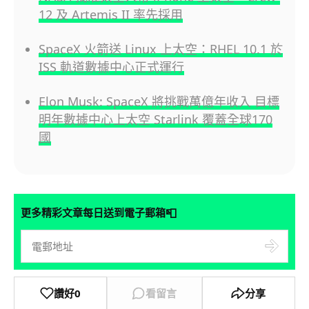
12 及 Artemis II 率先採用
SpaceX 火箭送 Linux 上太空：RHEL 10.1 於
ISS 軌道數據中心正式運行
Elon Musk: SpaceX 將挑戰萬億年收入 目標
明年數據中心上太空 Starlink 覆蓋全球170
國
📮
更多精彩文章每日送到電子郵箱
讚好
0
看留言
分享