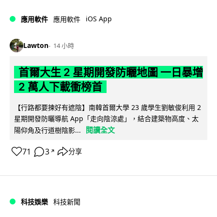
iOS App
應用軟件
應用軟件
Lawton
14 小時
首爾大生 2 星期開發防曬地圖 一日暴增
2 萬人下載衝榜首
【行路都要揀好有遮陰】南韓首爾大學 23 歲學生劉敏俊利用 2
星期開發防曬導航 App「走向陰涼處」，結合建築物高度、太
閱讀全文
陽仰角及行道樹陰影...
71
3
分享
↗
科技娛樂
科技新聞