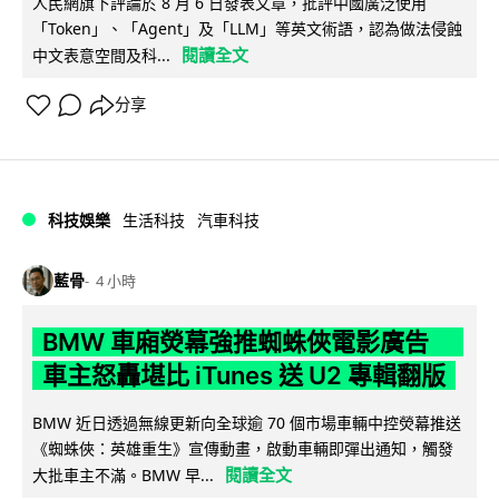
人民網旗下評論於 8 月 6 日發表文章，批評中國廣泛使用
「Token」、「Agent」及「LLM」等英文術語，認為做法侵蝕
閱讀全文
中文表意空間及科...
分享
科技娛樂
生活科技
汽車科技
藍骨
4 小時
BMW 車廂熒幕強推蜘蛛俠電影廣告
車主怒轟堪比 iTunes 送 U2 專輯翻版
BMW 近日透過無線更新向全球逾 70 個市場車輛中控熒幕推送
《蜘蛛俠：英雄重生》宣傳動畫，啟動車輛即彈出通知，觸發
閱讀全文
大批車主不滿。BMW 早...