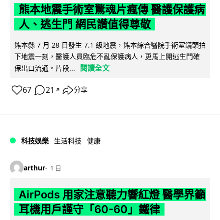
熊本地震手術室驚魂片瘋傳 醫護保護病
人、逃生門 網民讚值得尊敬
熊本縣 7 月 28 日發生 7.1 級地震，熊本綜合醫院手術室鏡頭拍
下地震一刻，醫護人員臨危不亂保護病人，更馬上開逃生門確
閱讀全文
保出口流通。片段...
67
21
分享
↗
科技娛樂
生活科技
健康
arthur
1 日
AirPods 用家注意聽力響紅燈 醫學界籲
耳機用戶謹守「60-60」鐵律