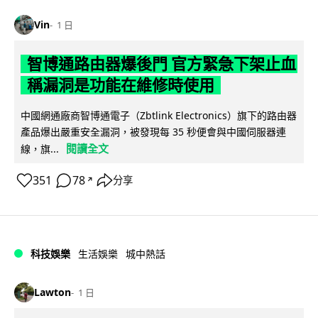
Vin
1 日
智博通路由器爆後門 官方緊急下架止血
稱漏洞是功能在維修時使用
中國網通廠商智博通電子（Zbtlink Electronics）旗下的路由器
產品爆出嚴重安全漏洞，被發現每 35 秒便會與中國伺服器連
閱讀全文
線，旗...
351
78
分享
↗
科技娛樂
生活娛樂
城中熱話
Lawton
1 日