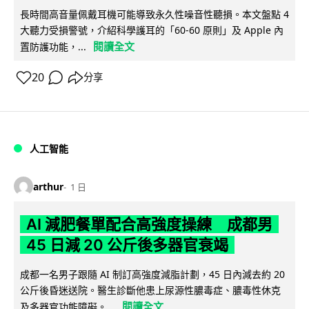
長時間高音量佩戴耳機可能導致永久性噪音性聽損。本文盤點 4
大聽力受損警號，介紹科學護耳的「60-60 原則」及 Apple 內
閱讀全文
置防護功能，...
20
分享
人工智能
arthur
1 日
AI 減肥餐單配合高強度操練 成都男
45 日減 20 公斤後多器官衰竭
成都一名男子跟隨 AI 制訂高強度減脂計劃，45 日內減去約 20
公斤後昏迷送院。醫生診斷他患上尿源性膿毒症、膿毒性休克
閱讀全文
及多器官功能障礙。...