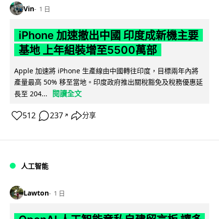
Vin
1 日
iPhone 加速撤出中國 印度成新機主要
基地 上年組裝增至5500萬部
Apple 加速將 iPhone 生產線由中國轉往印度，目標兩年內將
產量最高 50% 移至當地。印度政府推出關稅豁免及稅務優惠延
閱讀全文
長至 204...
512
237
分享
↗
人工智能
Lawton
1 日