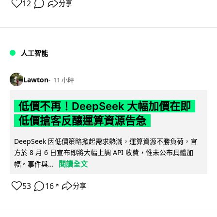
12
分享
人工智能
Lawton
11 小時
低價不再！DeepSeek 大幅加價在即
低價搶客反釀運算資源告急
DeepSeek 因低價策略掀起需求熱潮，運算資源不勝負荷，官
方於 8 月 6 日宣布即將大幅上調 API 收費，惟未公布具體加
閱讀全文
幅。事件與...
53
16
分享
↗