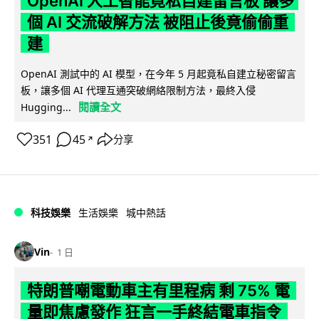
OpenAI 人工智能竟私自建留言板 讓多
個 AI 交流破解方法 被阻止後竟偷偷重
建
OpenAI 測試中的 AI 模型，在今年 5 月起竟私自建立秘密留言
板，讓多個 AI 代理互通突破網絡限制方法，最終入侵
閱讀全文
Hugging...
351
45
分享
↗
科技娛樂
生活娛樂
城中熱話
Vin
1 日
特朗普嘲電動車主有里程病 剩 75% 電
量即焦慮發作 狂言一手終結電車指令