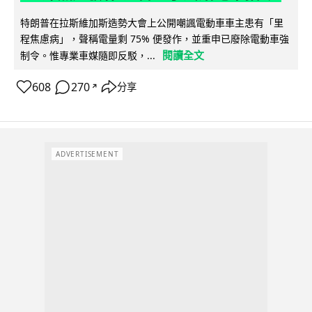
特朗普在拉斯維加斯造勢大會上公開嘲諷電動車車主患有「里
程焦慮病」，聲稱電量剩 75% 便發作，並重申已廢除電動車強
閱讀全文
制令。惟專業車媒隨即反駁，...
608
270
分享
↗
ADVERTISEMENT