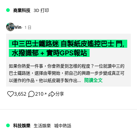
商業科技
3D 打印
Vin
1 日
中三巴士鐵路迷 自製紙皮遙控巴士 門,
水撥識郁 + 實時GPS報站
如果你熱愛一件事，你會熱愛到怎樣的程度？一位就讀中三的
巴士鐵路迷，選擇由零開始，把自己的興趣一步步變成真正可
閱讀全文
以運作的作品。他以紙皮親手製作出...
3,652
210
分享
↗
科技娛樂
生活娛樂
城中熱話