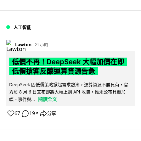
人工智能
Lawton
21 小時
低價不再！DeepSeek 大幅加價在即
低價搶客反釀運算資源告急
DeepSeek 因低價策略掀起需求熱潮，運算資源不勝負荷，官
方於 8 月 6 日宣布即將大幅上調 API 收費，惟未公布具體加
閱讀全文
幅。事件與...
67
19
分享
↗