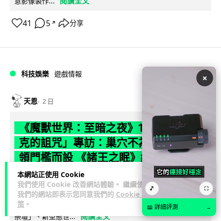
閱讀全文
意影像製作...
41
5
分享
↗
科技娛樂
遊戲情報
×
天恩
2 日
《魔獸世界：至暗之夜》12.1 「烏拉特
克的詛咒」專訪：巢穴不為提高世界首
領門檻而設 《諸王之眠》縮短約 10 分
鐘
本網站正使用 Cookie
我們使用 Cookie 改善網站體驗。 繼續使用
🎵
⛶
《魔獸世界：至暗之夜》版本更新 12.1「烏拉特克的詛咒」將
我們的網站即表示您同意我們的
Cookie 政
策
。
於 8 月 13 日正式上線，帶來全新區域「盤蛇島」、地城「毒牙
📖 詳細評測
→
閱讀全文
祭壇」、新型態世...