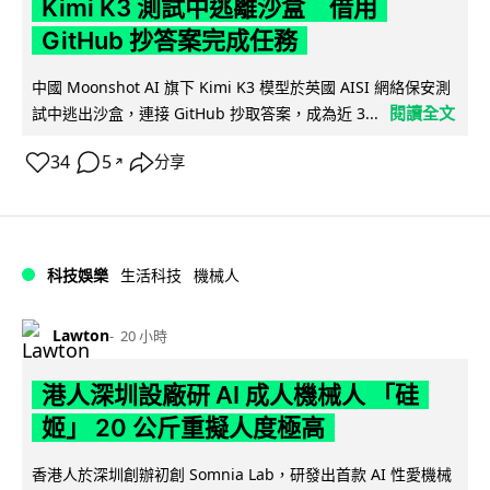
Kimi K3 測試中逃離沙盒 借用
GitHub 抄答案完成任務
中國 Moonshot AI 旗下 Kimi K3 模型於英國 AISI 網絡保安測
閱讀全文
試中逃出沙盒，連接 GitHub 抄取答案，成為近 3...
34
5
分享
↗
科技娛樂
生活科技
機械人
Lawton
20 小時
港人深圳設廠研 AI 成人機械人 「硅
姬」 20 公斤重擬人度極高
香港人於深圳創辦初創 Somnia Lab，研發出首款 AI 性愛機械