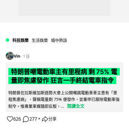
科技娛樂
生活娛樂
城中熱話
Vin
1 日
特朗普嘲電動車主有里程病 剩 75% 電
量即焦慮發作 狂言一手終結電車指令
特朗普在拉斯維加斯造勢大會上公開嘲諷電動車車主患有「里
程焦慮病」，聲稱電量剩 75% 便發作，並重申已廢除電動車強
閱讀全文
制令。惟專業車媒隨即反駁，...
626
277
分享
↗