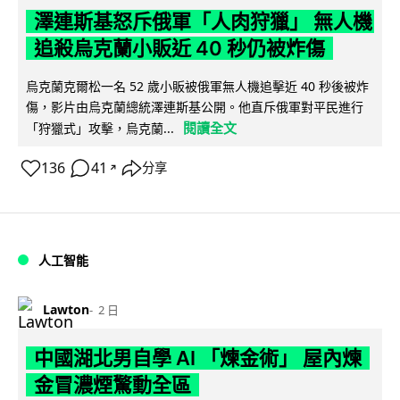
澤連斯基怒斥俄軍「人肉狩獵」 無人機
追殺烏克蘭小販近 40 秒仍被炸傷
烏克蘭克爾松一名 52 歲小販被俄軍無人機追擊近 40 秒後被炸
傷，影片由烏克蘭總統澤連斯基公開。他直斥俄軍對平民進行
閱讀全文
「狩獵式」攻擊，烏克蘭...
136
41
分享
↗
人工智能
Lawton
2 日
中國湖北男自學 AI 「煉金術」 屋內煉
金冒濃煙驚動全區