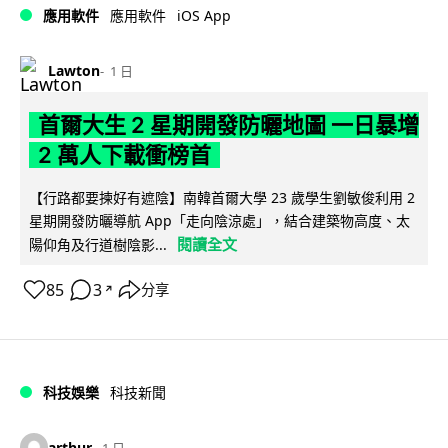
iOS App
應用軟件
應用軟件
Lawton
1 日
首爾大生 2 星期開發防曬地圖 一日暴增
2 萬人下載衝榜首
【行路都要揀好有遮陰】南韓首爾大學 23 歲學生劉敏俊利用 2
星期開發防曬導航 App「走向陰涼處」，結合建築物高度、太
閱讀全文
陽仰角及行道樹陰影...
85
3
分享
↗
科技娛樂
科技新聞
arthur
1 日