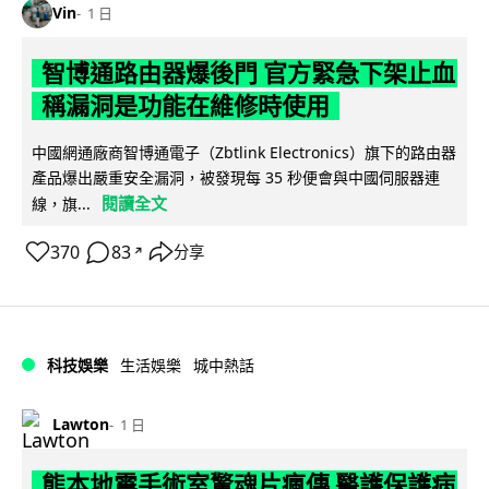
Vin
1 日
智博通路由器爆後門 官方緊急下架止血
稱漏洞是功能在維修時使用
中國網通廠商智博通電子（Zbtlink Electronics）旗下的路由器
產品爆出嚴重安全漏洞，被發現每 35 秒便會與中國伺服器連
閱讀全文
線，旗...
370
83
分享
↗
科技娛樂
生活娛樂
城中熱話
Lawton
1 日
熊本地震手術室驚魂片瘋傳 醫護保護病