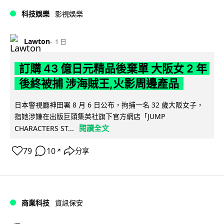
科技娛樂
影視娛樂
Lawton
1 日
訂購 43 億日元精品後棄單 大阪女 2 年
後終被捕 涉海賊王,火影周邊產品
日本警視廳神田署 8 月 6 日公布，拘捕一名 32 歲大阪女子，
指她涉嫌在出版巨頭集英社旗下官方網店「JUMP
閱讀全文
CHARACTERS ST...
79
10
分享
↗
商業科技
資訊保安