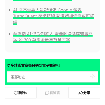
AI 將不需要大量記憶體 Google 發表
TurboQuant 壓縮技術 記憶體加價潮或可終
結
華為指 AI 仍受制於人 需要解決儲存裝置問
題 設 300 萬獎金徵集智慧方案
📮
更多精彩文章每日送到電子郵箱
讚好
0
看留言
分享