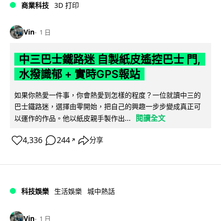
商業科技
3D 打印
Vin
1 日
中三巴士鐵路迷 自製紙皮遙控巴士 門,
水撥識郁 + 實時GPS報站
如果你熱愛一件事，你會熱愛到怎樣的程度？一位就讀中三的
巴士鐵路迷，選擇由零開始，把自己的興趣一步步變成真正可
閱讀全文
以運作的作品。他以紙皮親手製作出...
4,336
244
分享
↗
科技娛樂
生活娛樂
城中熱話
Vin
1 日