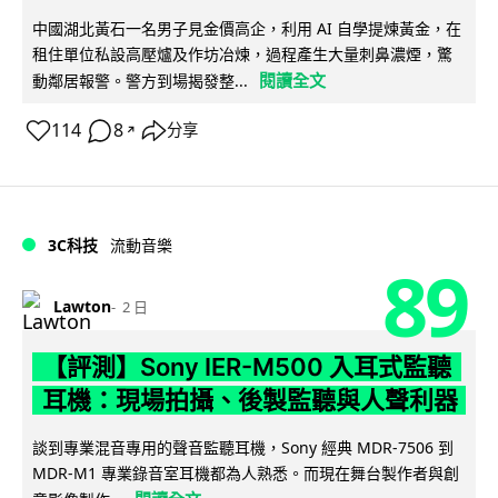
中國湖北黃石一名男子見金價高企，利用 AI 自學提煉黃金，在
租住單位私設高壓爐及作坊冶煉，過程產生大量刺鼻濃煙，驚
閱讀全文
動鄰居報警。警方到場揭發整...
114
8
分享
↗
3C科技
流動音樂
89
Lawton
2 日
【評測】Sony IER-M500 入耳式監聽
耳機：現場拍攝、後製監聽與人聲利器
談到專業混音專用的聲音監聽耳機，Sony 經典 MDR-7506 到
MDR-M1 專業錄音室耳機都為人熟悉。而現在舞台製作者與創