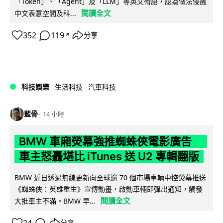
「Token」、「Agent」及「LLM」等英文術語，認為做法侵蝕
閱讀全文
中文表意空間及科...
352
119
分享
↗
科技娛樂
生活科技
汽車科技
藍骨
14 小時
BMW 車廂熒幕強推蜘蛛俠電影廣告
車主怒轟堪比 iTunes 送 U2 專輯翻版
BMW 近日透過無線更新向全球逾 70 個市場車輛中控熒幕推送
《蜘蛛俠：英雄重生》宣傳動畫，啟動車輛即彈出通知，觸發
閱讀全文
大批車主不滿。BMW 早...
分享