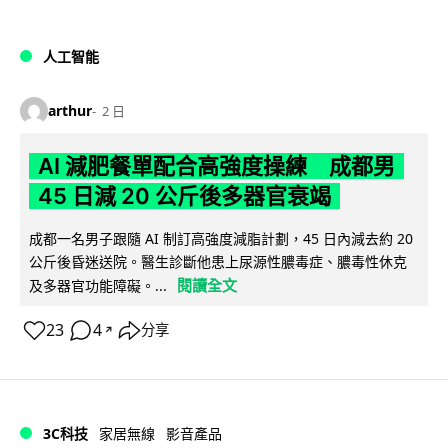
人工智能
arthur
2 日
AI 減肥餐單配合高強度操練 成都男
45 日減 20 公斤後多器官衰竭
成都一名男子跟隨 AI 制訂高強度減脂計劃，45 日內減去約 20
公斤後昏迷送院。醫生診斷他患上尿源性膿毒症、膿毒性休克
閱讀全文
及多器官功能障礙。...
23
4
分享
↗
3C科技
家居無線
影音產品