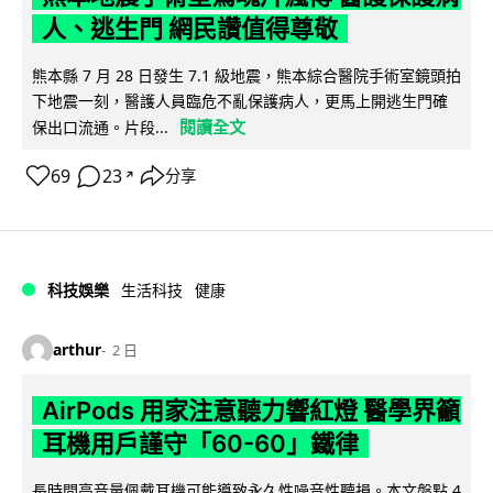
人、逃生門 網民讚值得尊敬
熊本縣 7 月 28 日發生 7.1 級地震，熊本綜合醫院手術室鏡頭拍
下地震一刻，醫護人員臨危不亂保護病人，更馬上開逃生門確
閱讀全文
保出口流通。片段...
69
23
分享
↗
科技娛樂
生活科技
健康
arthur
2 日
AirPods 用家注意聽力響紅燈 醫學界籲
耳機用戶謹守「60-60」鐵律
長時間高音量佩戴耳機可能導致永久性噪音性聽損。本文盤點 4