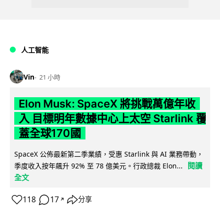
人工智能
Vin
21 小時
Elon Musk: SpaceX 將挑戰萬億年收
入 目標明年數據中心上太空 Starlink 覆
蓋全球170國
SpaceX 公佈最新第二季業績，受惠 Starlink 與 AI 業務帶動，
閱讀
季度收入按年飆升 92% 至 78 億美元。行政總裁 Elon...
全文
118
17
分享
↗