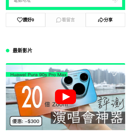
讚好
0
看留言
分享
最新影片