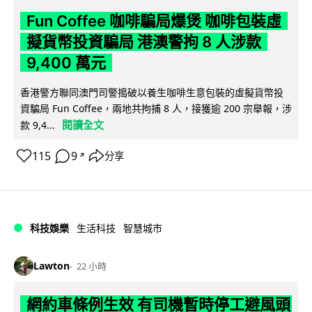
Fun Coffee 咖啡騙局爆煲 咖啡包裝虛
擬貨幣投資騙局 港澳警拘 8 人涉款
9,400 萬元
香港警方聯同澳門司警搗破以養生咖啡生意包裝的虛擬貨幣投
資騙局 Fun Coffee，兩地共拘捕 8 人，接獲逾 200 宗舉報，涉
閱讀全文
款 9,4...
115
9
分享
↗
科技娛樂
生活科技
智慧城市
Lawton
22 小時
網約車條例生效 有司機暫時停工避風頭