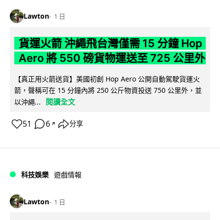
Lawton
1 日
貨運火箭 沖繩飛台灣僅需 15 分鐘 Hop
Aero 將 550 磅貨物運送至 725 公里外
【真正用火箭送貨】美國初創 Hop Aero 公開自動駕駛貨運火
箭，聲稱可在 15 分鐘內將 250 公斤物資投送 750 公里外，並
閱讀全文
以沖繩...
51
6
分享
↗
科技娛樂
遊戲情報
Lawton
1 日