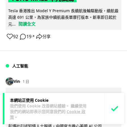
Tesla 香港推出 Model Y Premium 長續航後輪驅動版，續航最
高達 691 公里，為家族中續航最長單摩打版本。新車即日起於
閱讀全文
元...
92
19
分享
↗
人工智能
Vin
1 日
據報中國憂美國 AI 變武器 不滿
本網站正使用 Cookie
Anthropic 拒正常存取 擬列實體清單作
我們使用 Cookie 改善網站體驗。 繼續使用
我們的網站即表示您同意我們的
Cookie 政
反制
策
。
彭博社引述知情人士報道，中國官方擔心美國 AI 公司