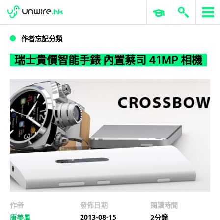
WWDC 2026
GenAI 與雲端科技專區
ERP 與商業 AI
瑞士貴價智能手錶 內置蔡司 41MP 相機
作者忘記分類
瑞士貴價智能手錶 內置蔡司 41MP 相機
作者
發佈日期
閱讀時間
2013-08-15
唐美鳳
2分鐘