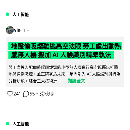
人工智能
Vin
1 日
地盤偷吸煙難逃高空法眼 勞工處出動熱
感無人機 擬加 AI 人臉識別精準執法
勞工處投入配備熱感應鏡頭的小型無人機進行高空巡邏以打擊
地盤違例吸煙，並正研究於未來一年內引入 AI 人臉識別與行為
閱讀全文
分析功能，結合三大技術進一...
241
55
分享
↗
人工智能