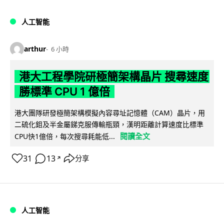
人工智能
arthur
6 小時
港大工程學院研極簡架構晶片 搜尋速度
勝標準 CPU 1 億倍
港大團隊研發極簡架構模擬內容尋址記憶體（CAM）晶片，用
二硫化鉬及半金屬銻克服傳輸瓶頸，漢明距離計算速度比標準
閱讀全文
CPU快1億倍，每次搜尋耗能低...
31
13
分享
↗
人工智能