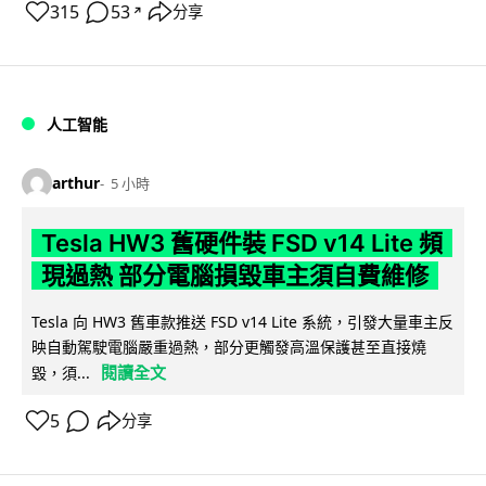
315
53
分享
↗
人工智能
arthur
5 小時
Tesla HW3 舊硬件裝 FSD v14 Lite 頻
現過熱 部分電腦損毀車主須自費維修
Tesla 向 HW3 舊車款推送 FSD v14 Lite 系統，引發大量車主反
映自動駕駛電腦嚴重過熱，部分更觸發高溫保護甚至直接燒
閱讀全文
毀，須...
5
分享