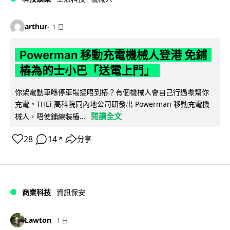
arthur
1 日
Powerman 移動充電機械人登港 免鋪
樁為的士小巴「送電上門」
你架電動車喺停車場搵唔到樁？有個機械人會自己行過嚟幫你
充電。THEi 高科院同內地公司研發出 Powerman 移動充電機
閱讀全文
械人，唔使鋪線裝樁...
28
14
分享
↗
商業科技
資訊保安
Lawton
1 日