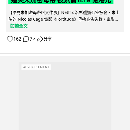
遺失未加密母帶 被索償 8.19 億港元
【唔見未加密母帶咁大件事】Netflix 洛杉磯辦公室被竊，未上
映的 Nicolas Cage 電影《Fortitude》母帶亦告失蹤。電影...
閱讀全文
162
7
分享
↗
ADVERTISEMENT