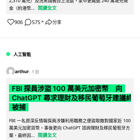
2,310 萬元）及洗黑錢被控上法庭，家中更藏逾 240 萬坡元現
閱讀全文
金（約港幣...
906
575
分享
↗
人工智能
arthur
1 日
FBI 探員涉盜 100 萬美元加密幣 向
ChatGPT 尋求理財及移民葡萄牙建議終
被捕
FBI 一名資深反情報探員涉嫌利用職務之便盜取敵對國家近 100
萬美元加密貨幣，事後更向 ChatGPT 諮詢理財及移民葡萄牙方
閱讀全文
案，最終因...