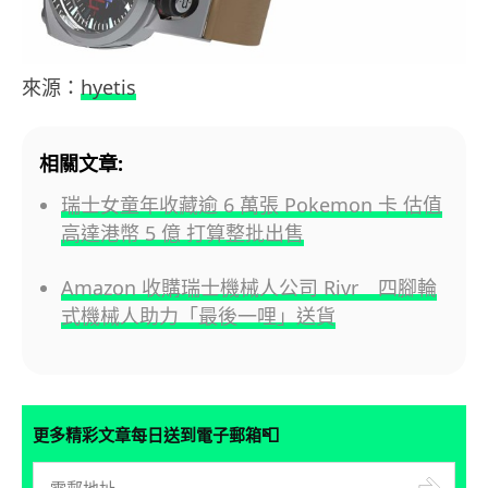
來源：
hyetis
相關文章:
瑞士女童年收藏逾 6 萬張 Pokemon 卡 估值
高達港幣 5 億 打算整批出售
Amazon 收購瑞士機械人公司 Rivr 四腳輪
式機械人助力「最後一哩」送貨
📮
更多精彩文章每日送到電子郵箱