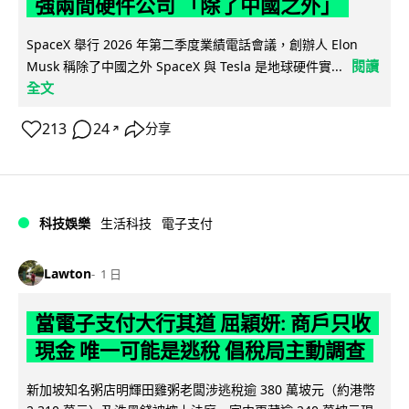
強兩間硬件公司 「除了中國之外」
SpaceX 舉行 2026 年第二季度業績電話會議，創辦人 Elon
閱讀
Musk 稱除了中國之外 SpaceX 與 Tesla 是地球硬件實...
全文
213
24
分享
↗
科技娛樂
生活科技
電子支付
Lawton
1 日
當電子支付大行其道 屈穎妍: 商戶只收
現金 唯一可能是逃稅 倡稅局主動調查
新加坡知名粥店明輝田雞粥老闆涉逃稅逾 380 萬坡元（約港幣