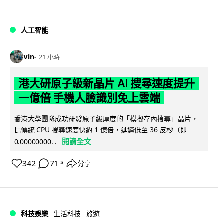
人工智能
Vin
21 小時
港大研原子級新晶片 AI 搜尋速度提升
一億倍 手機人臉識別免上雲端
香港大學團隊成功研發原子級厚度的「模擬存內搜尋」晶片，
比傳統 CPU 搜尋速度快約 1 億倍，延遲低至 36 皮秒（即
閱讀全文
0.00000000...
342
71
分享
↗
科技娛樂
生活科技
旅遊