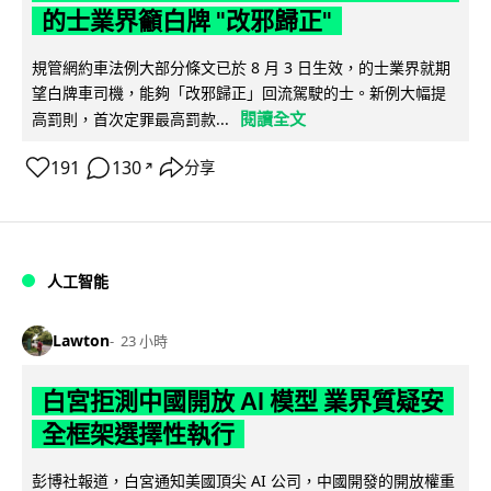
的士業界籲白牌 "改邪歸正"
規管網約車法例大部分條文已於 8 月 3 日生效，的士業界就期
望白牌車司機，能夠「改邪歸正」回流駕駛的士。新例大幅提
閱讀全文
高罰則，首次定罪最高罰款...
191
130
分享
↗
人工智能
Lawton
23 小時
白宮拒測中國開放 AI 模型 業界質疑安
全框架選擇性執行
彭博社報道，白宮通知美國頂尖 AI 公司，中國開發的開放權重