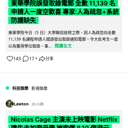
東華學院誤發取錄電郵 全數 11,139 名
申請人一度空歡喜 專家:人為疏忽+系統
防護缺失
東華學院今日（5 日）大學聯招放榜之際，因人為疏忽向全數
11,139 名課程申請人錯誤發出取錄通知電郵，令大批考生一度
閱讀全文
以為獲得學位取錄，事...
143
17
分享
↗
科技娛樂
影視娛樂
Lawton
20 小時
Nicolas Cage 主演未上映電影 Netflix