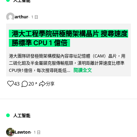
人工智能
arthur
1 日
港大工程學院研極簡架構晶片 搜尋速度
勝標準 CPU 1 億倍
港大團隊研發極簡架構模擬內容尋址記憶體（CAM）晶片，用
二硫化鉬及半金屬銻克服傳輸瓶頸，漢明距離計算速度比標準
閱讀全文
CPU快1億倍，每次搜尋耗能低...
43
20
分享
↗
人工智能
Lawton
1 日