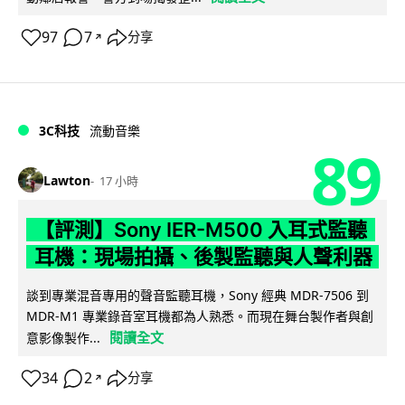
97
7
分享
↗
3C科技
流動音樂
89
Lawton
17 小時
【評測】Sony IER-M500 入耳式監聽
耳機：現場拍攝、後製監聽與人聲利器
談到專業混音專用的聲音監聽耳機，Sony 經典 MDR-7506 到
MDR-M1 專業錄音室耳機都為人熟悉。而現在舞台製作者與創
閱讀全文
意影像製作...
34
2
分享
↗