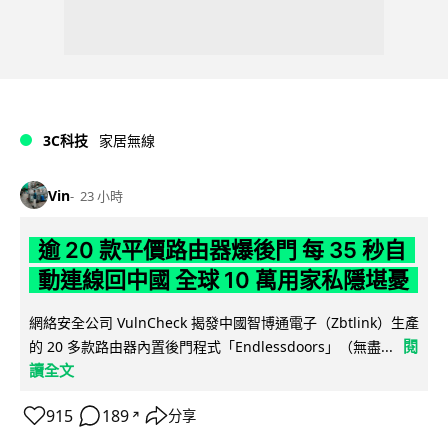
3C科技
家居無線
Vin
23 小時
逾 20 款平價路由器爆後門 每 35 秒自
動連線回中國 全球 10 萬用家私隱堪憂
網絡安全公司 VulnCheck 揭發中國智博通電子（Zbtlink）生產
閱
的 20 多款路由器內置後門程式「Endlessdoors」（無盡...
讀全文
915
189
分享
↗