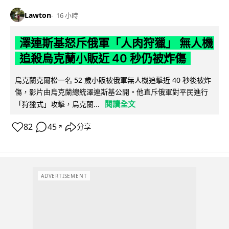
Lawton
16 小時
澤連斯基怒斥俄軍「人肉狩獵」 無人機
追殺烏克蘭小販近 40 秒仍被炸傷
烏克蘭克爾松一名 52 歲小販被俄軍無人機追擊近 40 秒後被炸
傷，影片由烏克蘭總統澤連斯基公開。他直斥俄軍對平民進行
閱讀全文
「狩獵式」攻擊，烏克蘭...
82
45
分享
↗
ADVERTISEMENT