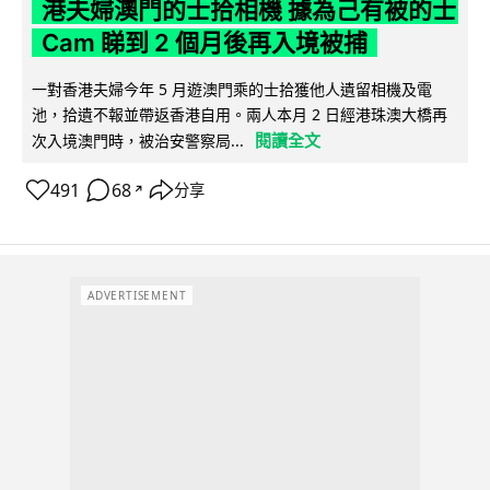
港夫婦澳門的士拾相機 據為己有被的士
Cam 睇到 2 個月後再入境被捕
一對香港夫婦今年 5 月遊澳門乘的士拾獲他人遺留相機及電
池，拾遺不報並帶返香港自用。兩人本月 2 日經港珠澳大橋再
閱讀全文
次入境澳門時，被治安警察局...
491
68
分享
↗
ADVERTISEMENT