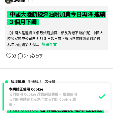
Lawton
1 日
中國大陸航線燃油附加費今日再降 連續
3 個月下調
【中國大陸連續 3 個月減附加費，相反香港不斷加價】中國大
陸多家航空公司自 8 月 5 日起再度下調內陸航線燃油附加費，
閱讀全文
為年內連續第 3 個...
33
5
分享
↗
科技娛樂
生活科技
區塊鏈
本網站正使用 Cookie
我們使用 Cookie 改善網站體驗。 繼續使用
Lawton
1 日
我們的網站即表示您同意我們的
Cookie 政
策
。
Fun Coffee 咖啡騙局爆煲 咖啡包裝虛