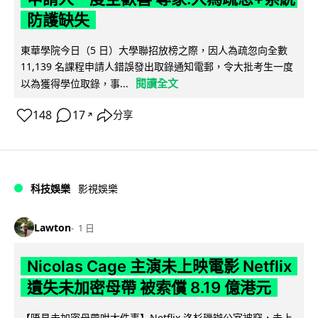
防護缺失
東華學院今日（5 日）大學聯招放榜之際，因人為疏忽向全數
11,139 名課程申請人錯誤發出取錄通知電郵，令大批考生一度
閱讀全文
以為獲得學位取錄，事...
148
17
分享
↗
科技娛樂
影視娛樂
Lawton
1 日
Nicolas Cage 主演未上映電影 Netflix
遺失未加密母帶 被索償 8.19 億港元
【唔見未加密母帶咁大件事】Netflix 洛杉磯辦公室被竊，未上