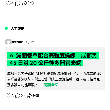
4
分享
人工智能
arthur
3 小時
AI 減肥餐單配合高強度操練 成都男
45 日減 20 公斤後多器官衰竭
成都一名男子跟隨 AI 制訂高強度減脂計劃，45 日內減去約 20
公斤後昏迷送院。醫生診斷他患上尿源性膿毒症、膿毒性休克
閱讀全文
及多器官功能障礙。...
8
2
分享
↗