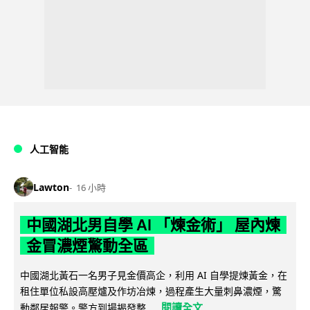
人工智能
Lawton
16 小時
中國湖北男自學 AI 「煉金術」 屋內煉
金冒濃煙驚動全區
中國湖北黃石一名男子見金價高企，利用 AI 自學提煉黃金，在
租住單位私設高壓爐及作坊冶煉，過程產生大量刺鼻濃煙，驚
閱讀全文
動鄰居報警。警方到場揭發整...