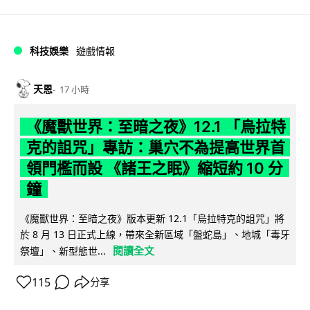
科技娛樂
遊戲情報
天恩
17 小時
《魔獸世界：至暗之夜》12.1 「烏拉特
克的詛咒」專訪：巢穴不為提高世界首
領門檻而設 《諸王之眠》縮短約 10 分
鐘
《魔獸世界：至暗之夜》版本更新 12.1「烏拉特克的詛咒」將
於 8 月 13 日正式上線，帶來全新區域「盤蛇島」、地城「毒牙
閱讀全文
祭壇」、新型態世...
115
分享