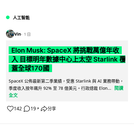
人工智能
Vin
1 日
Elon Musk: SpaceX 將挑戰萬億年收
入 目標明年數據中心上太空 Starlink 覆
蓋全球170國
SpaceX 公佈最新第二季業績，受惠 Starlink 與 AI 業務帶動，
閱讀
季度收入按年飆升 92% 至 78 億美元。行政總裁 Elon...
全文
142
19
分享
↗