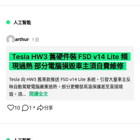
人工智能
arthur
1 日
Tesla HW3 舊硬件裝 FSD v14 Lite 頻
現過熱 部分電腦損毀車主須自費維修
Tesla 向 HW3 舊車款推送 FSD v14 Lite 系統，引發大量車主反
映自動駕駛電腦嚴重過熱，部分更觸發高溫保護甚至直接燒
閱讀全文
毀，須...
10
1
分享
↗