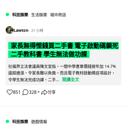
科技娛樂
生活娛樂
城中熱話
Lawton
21 小時
家長無得慳錢買二手書 電子啟動碼鎖死
二手教科書 學生無法做功課
社福界立法會議員陳文宜指，一間中學書單價錢按年加 14.7%
遠超通漲，令家長難以負擔。而且電子教材啟動碼這項設計，
閱讀全文
令學生無法完成功課，二手...
851
328
分享
↗
科技娛樂
遊戲情報