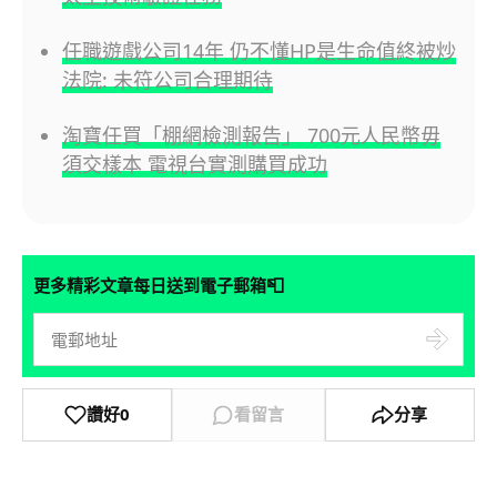
任職遊戲公司14年 仍不懂HP是生命值終被炒
法院: 未符公司合理期待
淘寶任買「棚網檢測報告」 700元人民幣毋
須交樣本 電視台實測購買成功
📮
更多精彩文章每日送到電子郵箱
讚好
0
看留言
分享