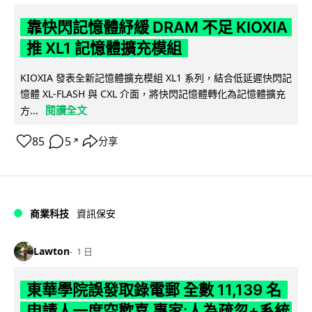
靠快閃記憶體紓緩 DRAM 不足 KIOXIA
推 XL1 記憶體擴充模組
KIOXIA 發表全新記憶體擴充模組 XL1 系列，結合低延遲快閃記
憶體 XL-FLASH 與 CXL 介面，將快閃記憶體轉化為記憶體擴充
閱讀全文
方...
85
5
分享
↗
商業科技
資訊保安
Lawton
1 日
東華學院誤發取錄電郵 全數 11,139 名
申請人一度空歡喜 專家:人為疏忽+系統