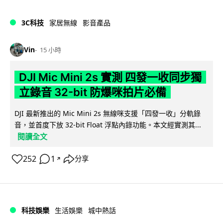
3C科技
家居無線
影音產品
Vin
15 小時
DJI Mic Mini 2s 實測 四發一收同步獨
立錄音 32-bit 防爆咪拍片必備
DJI 最新推出的 Mic Mini 2s 無線咪支援「四發一收」分軌錄
音，並首度下放 32-bit Float 浮點內錄功能。本文經實測其...
閱讀全文
252
1
分享
↗
科技娛樂
生活娛樂
城中熱話