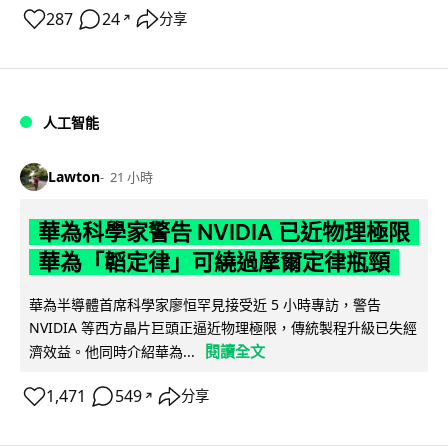
287
24
分享
↗
人工智能
Lawton
21 小時
華為科學家警告 NVIDIA 已近物理極限
華為「韜定律」可繞過摩爾定律瓶頸
華為半導體首席科學家廖恒罕見接受近 5 小時專訪，警告
NVIDIA 等西方晶片巨頭正逼近物理極限，傳統製程升級已失經
閱讀全文
濟效益。他同時介紹華為...
1,471
549
分享
↗