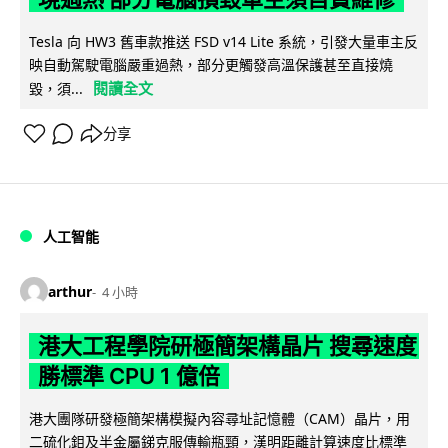
Tesla 向 HW3 舊車款推送 FSD v14 Lite 系統，引發大量車主反
映自動駕駛電腦嚴重過熱，部分更觸發高溫保護甚至直接燒
閱讀全文
毀，須...
分享
人工智能
arthur
4 小時
港大工程學院研極簡架構晶片 搜尋速度
勝標準 CPU 1 億倍
港大團隊研發極簡架構模擬內容尋址記憶體（CAM）晶片，用
二硫化鉬及半金屬銻克服傳輸瓶頸，漢明距離計算速度比標準