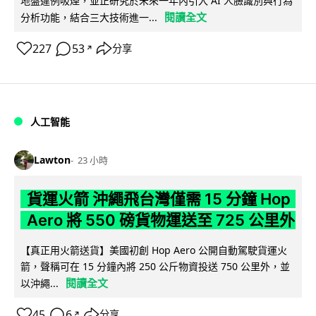
地盤違例吸煙，並正研究於未來一年內引入 AI 人臉識別與行為
閱讀全文
分析功能，結合三大技術進一...
227
53
分享
↗
人工智能
Lawton
23 小時
貨運火箭 沖繩飛台灣僅需 15 分鐘 Hop
Aero 將 550 磅貨物運送至 725 公里外
【真正用火箭送貨】美國初創 Hop Aero 公開自動駕駛貨運火
箭，聲稱可在 15 分鐘內將 250 公斤物資投送 750 公里外，並
閱讀全文
以沖繩...
45
6
分享
↗