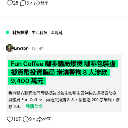
28
5
分享
↗
科技娛樂
生活科技
區塊鏈
Lawton
19 小時
Fun Coffee 咖啡騙局爆煲 咖啡包裝虛
擬貨幣投資騙局 港澳警拘 8 人涉款
9,400 萬元
香港警方聯同澳門司警搗破以養生咖啡生意包裝的虛擬貨幣投
資騙局 Fun Coffee，兩地共拘捕 8 人，接獲逾 200 宗舉報，涉
閱讀全文
款 9,4...
107
9
分享
↗