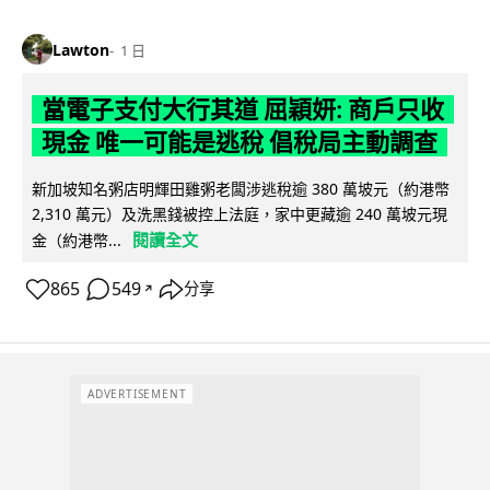
Lawton
1 日
當電子支付大行其道 屈穎妍: 商戶只收
現金 唯一可能是逃稅 倡稅局主動調查
新加坡知名粥店明輝田雞粥老闆涉逃稅逾 380 萬坡元（約港幣
2,310 萬元）及洗黑錢被控上法庭，家中更藏逾 240 萬坡元現
閱讀全文
金（約港幣...
865
549
分享
↗
ADVERTISEMENT