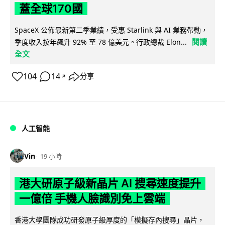
蓋全球170國
SpaceX 公佈最新第二季業績，受惠 Starlink 與 AI 業務帶動，
閱讀
季度收入按年飆升 92% 至 78 億美元。行政總裁 Elon...
全文
104
14
分享
↗
人工智能
Vin
19 小時
港大研原子級新晶片 AI 搜尋速度提升
一億倍 手機人臉識別免上雲端
香港大學團隊成功研發原子級厚度的「模擬存內搜尋」晶片，