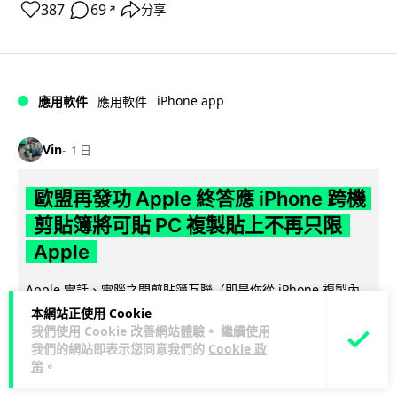
387
69
分享
↗
iPhone app
應用軟件
應用軟件
Vin
1 日
歐盟再發功 Apple 終答應 iPhone 跨機
剪貼簿將可貼 PC 複製貼上不再只限
Apple
Apple 電話、電腦之間剪貼簿互聯（即是你從 iPhone 複製內
容，可在另一部 iPad, Mac 電腦貼上），是 Apple 生態重要...
本網站正使用 Cookie
閱讀全文
我們使用 Cookie 改善網站體驗。 繼續使用
我們的網站即表示您同意我們的
Cookie 政
策
。
244
33
分享
↗