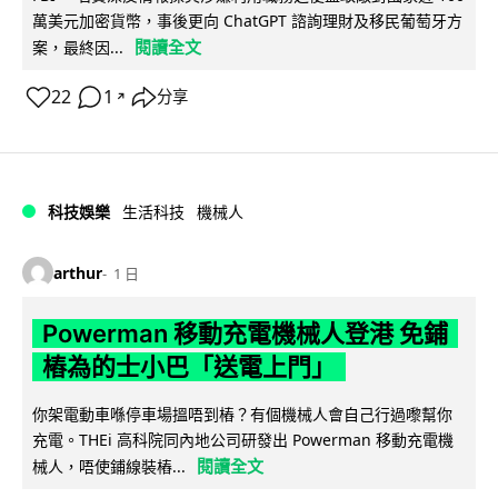
萬美元加密貨幣，事後更向 ChatGPT 諮詢理財及移民葡萄牙方
閱讀全文
案，最終因...
22
1
分享
↗
科技娛樂
生活科技
機械人
arthur
1 日
Powerman 移動充電機械人登港 免鋪
樁為的士小巴「送電上門」
你架電動車喺停車場搵唔到樁？有個機械人會自己行過嚟幫你
充電。THEi 高科院同內地公司研發出 Powerman 移動充電機
閱讀全文
械人，唔使鋪線裝樁...