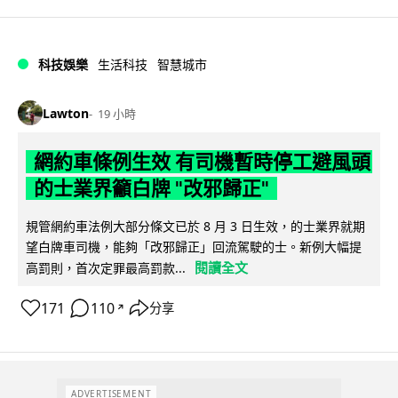
科技娛樂
生活科技
智慧城市
Lawton
19 小時
網約車條例生效 有司機暫時停工避風頭
的士業界籲白牌 "改邪歸正"
規管網約車法例大部分條文已於 8 月 3 日生效，的士業界就期
望白牌車司機，能夠「改邪歸正」回流駕駛的士。新例大幅提
閱讀全文
高罰則，首次定罪最高罰款...
171
110
分享
↗
ADVERTISEMENT