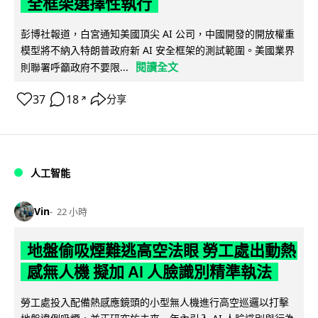
全框架選擇性執行
彭博社報道，白宮通知美國頂尖 AI 公司，中國開發的開放權重
模型將不納入特朗普政府新 AI 安全框架的測試範圍。美國業界
閱讀全文
則聯署呼籲政府不要限...
37
18
分享
↗
人工智能
Vin
22 小時
地盤偷吸煙難逃高空法眼 勞工處出動熱
感無人機 擬加 AI 人臉識別精準執法
勞工處投入配備熱感應鏡頭的小型無人機進行高空巡邏以打擊