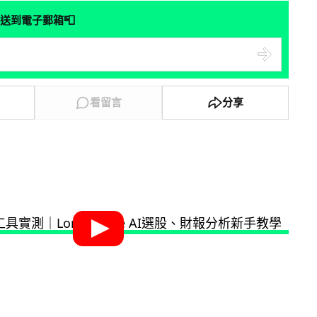
📮
送到電子郵箱
看留言
分享