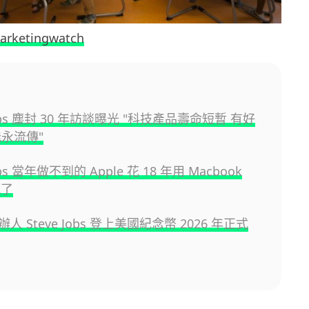
arketingwatch
 Jobs 塵封 30 年訪談曝光 "科技產品壽命短暫 有好
能永流傳"
Jobs 當年做不到的 Apple 花 18 年用 Macbook
現了
創辦人 Steve Jobs 登上美國紀念幣 2026 年正式