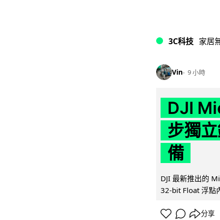
3C科技
家居
Vin
9 小時
DJI M
步獨立錄
備
DJI 最新推出的 
32-bit Float
分享