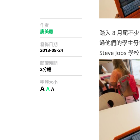
作者
唐美鳳
踏入 8 月尾不
過他們的學生毋
發佈日期
2013-08-24
Steve Jobs 
閱讀時間
2分鐘
字體大小
A
A
A