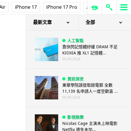
Air
iPhone 17
iPhone 17 Pro
AirPods Pro 3
Ap
最新文章
全部
人工智能
靠快閃記憶體紓緩 DRAM 不足
KIOXIA 推 XL1 記憶體...
05.08.2026
資訊保安
東華學院誤發取錄電郵 全數
11,139 名申請人一度空歡喜 ...
05.08.2026
影視娛樂
Nicolas Cage 主演未上映電影
Netflix 遺失未加...