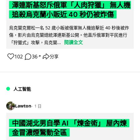
澤連斯基怒斥俄軍「人肉狩獵」 無人機
追殺烏克蘭小販近 40 秒仍被炸傷
烏克蘭克爾松一名 52 歲小販被俄軍無人機追擊近 40 秒後被炸
傷，影片由烏克蘭總統澤連斯基公開。他直斥俄軍對平民進行
閱讀全文
「狩獵式」攻擊，烏克蘭...
102
36
分享
↗
人工智能
Lawton
1 日
中國湖北男自學 AI 「煉金術」 屋內煉
金冒濃煙驚動全區