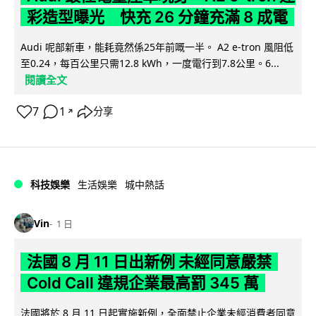
彩造型曝光 快充 26 分鐘充滿 8 成電
Audi 呢部新車，能耗竟然係25年前嘅一半。 A2 e-tron 風阻低
至0.24，每百公里只需12.8 kWh，一度電行到7.8公里。6...
閱讀全文
7
1
分享
↗
科技娛樂
生活娛樂
城中熱話
Vin
1 日
法國 8 月 11 日出新例 未經同意嚴禁
Cold Call 違規企業最高罰 345 萬
法國將於 8 月 11 日起實施新例，全面禁止企業未經消費者同意