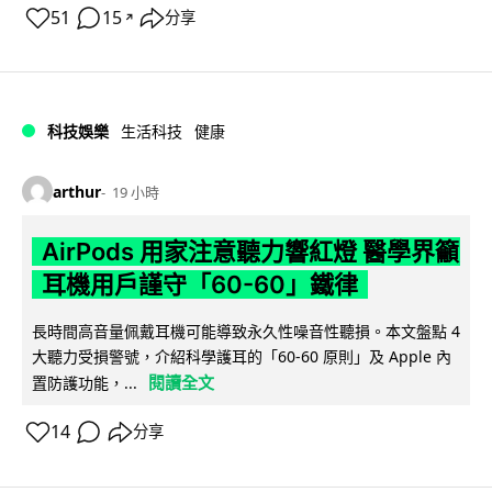
51
15
分享
↗
科技娛樂
生活科技
健康
arthur
19 小時
AirPods 用家注意聽力響紅燈 醫學界籲
耳機用戶謹守「60-60」鐵律
長時間高音量佩戴耳機可能導致永久性噪音性聽損。本文盤點 4
大聽力受損警號，介紹科學護耳的「60-60 原則」及 Apple 內
閱讀全文
置防護功能，...
14
分享