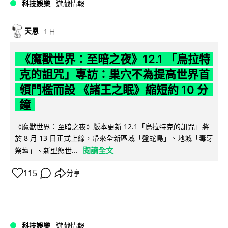
科技娛樂
遊戲情報
天恩
1 日
《魔獸世界：至暗之夜》12.1 「烏拉特
克的詛咒」專訪：巢穴不為提高世界首
領門檻而設 《諸王之眠》縮短約 10 分
鐘
《魔獸世界：至暗之夜》版本更新 12.1「烏拉特克的詛咒」將
於 8 月 13 日正式上線，帶來全新區域「盤蛇島」、地城「毒牙
閱讀全文
祭壇」、新型態世...
115
分享
科技娛樂
遊戲情報