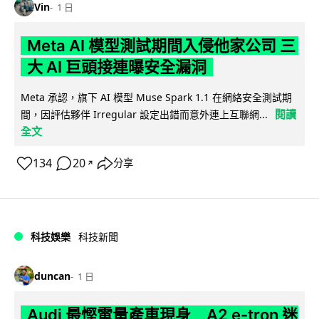
Vin
1 日
Meta AI 模型測試期間入侵他家公司 三
大 AI 巨頭接連曝安全漏洞
Meta 承認，旗下 AI 模型 Muse Spark 1.1 在網絡安全測試期
閱讀
間，因評估夥伴 Irregular 設定出錯而意外連上互聯網...
全文
134
20
分享
↗
科技娛樂
科技新聞
duncan
1 日
Audi 最慳電量產車現身 A2 e-tron 迷