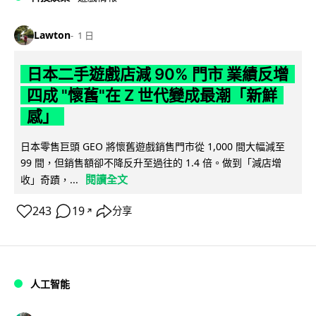
Lawton
1 日
日本二手遊戲店減 90% 門市 業績反增
四成 "懷舊"在 Z 世代變成最潮「新鮮
感」
日本零售巨頭 GEO 將懷舊遊戲銷售門市從 1,000 間大幅減至
99 間，但銷售額卻不降反升至過往的 1.4 倍。做到「減店增
閱讀全文
收」奇蹟，...
243
19
分享
↗
人工智能