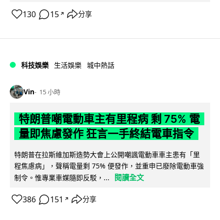
130
15
分享
↗
科技娛樂
生活娛樂
城中熱話
Vin
15 小時
特朗普嘲電動車主有里程病 剩 75% 電
量即焦慮發作 狂言一手終結電車指令
特朗普在拉斯維加斯造勢大會上公開嘲諷電動車車主患有「里
程焦慮病」，聲稱電量剩 75% 便發作，並重申已廢除電動車強
閱讀全文
制令。惟專業車媒隨即反駁，...
386
151
分享
↗