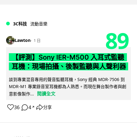
3C科技
流動音樂
89
Lawton
1 日
【評測】Sony IER-M500 入耳式監聽
耳機：現場拍攝、後製監聽與人聲利器
談到專業混音專用的聲音監聽耳機，Sony 經典 MDR-7506 到
MDR-M1 專業錄音室耳機都為人熟悉。而現在舞台製作者與創
閱讀全文
意影像製作...
36
4
分享
↗