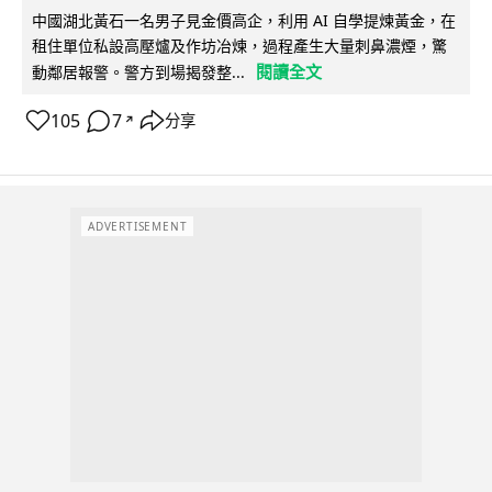
中國湖北黃石一名男子見金價高企，利用 AI 自學提煉黃金，在
租住單位私設高壓爐及作坊冶煉，過程產生大量刺鼻濃煙，驚
閱讀全文
動鄰居報警。警方到場揭發整...
105
7
分享
↗
ADVERTISEMENT