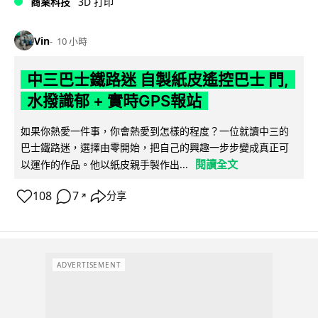
商業科技
3D 打印
Vin
10 小時
中三巴士鐵路迷 自製紙皮遙控巴士 門,
水撥識郁 + 實時GPS報站
如果你熱愛一件事，你會熱愛到怎樣的程度？一位就讀中三的
巴士鐵路迷，選擇由零開始，把自己的興趣一步步變成真正可
閱讀全文
以運作的作品。他以紙皮親手製作出...
108
7
分享
↗
ADVERTISEMENT