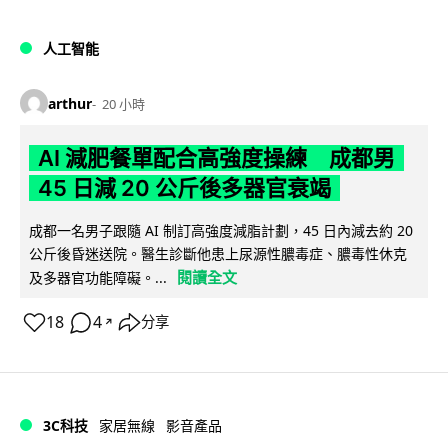
人工智能
arthur
20 小時
AI 減肥餐單配合高強度操練 成都男
45 日減 20 公斤後多器官衰竭
成都一名男子跟隨 AI 制訂高強度減脂計劃，45 日內減去約 20
公斤後昏迷送院。醫生診斷他患上尿源性膿毒症、膿毒性休克
閱讀全文
及多器官功能障礙。...
18
4
分享
↗
3C科技
家居無線
影音產品