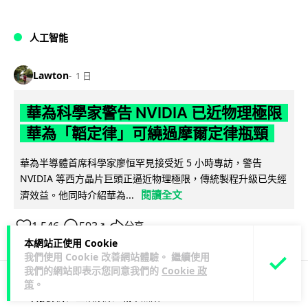
人工智能
Lawton
1 日
華為科學家警告 NVIDIA 已近物理極限
華為「韜定律」可繞過摩爾定律瓶頸
華為半導體首席科學家廖恒罕見接受近 5 小時專訪，警告
NVIDIA 等西方晶片巨頭正逼近物理極限，傳統製程升級已失經
閱讀全文
濟效益。他同時介紹華為...
1,546
593
分享
↗
本網站正使用 Cookie
我們使用 Cookie 改善網站體驗。 繼續使用
我們的網站即表示您同意我們的
Cookie 政
策
。
科技娛樂
生活娛樂
城中熱話