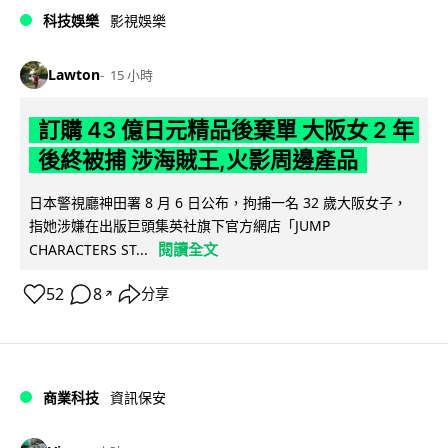
科技娛樂
影視娛樂
Lawton
15 小時
訂購 43 億日元精品後棄單 大阪女 2 年
後終被捕 涉海賊王,火影周邊產品
日本警視廳神田署 8 月 6 日公布，拘捕一名 32 歲大阪女子，
指她涉嫌在出版巨頭集英社旗下官方網店「JUMP
閱讀全文
CHARACTERS ST...
52
8
分享
↗
商業科技
資訊保安