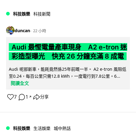
科技娛樂
科技新聞
duncan
22 小時
Audi 最慳電量產車現身 A2 e-tron 迷
彩造型曝光 快充 26 分鐘充滿 8 成電
Audi 呢部新車，能耗竟然係25年前嘅一半。 A2 e-tron 風阻低
至0.24，每百公里只需12.8 kWh，一度電行到7.8公里。6...
閱讀全文
7
1
分享
↗
科技娛樂
生活娛樂
城中熱話