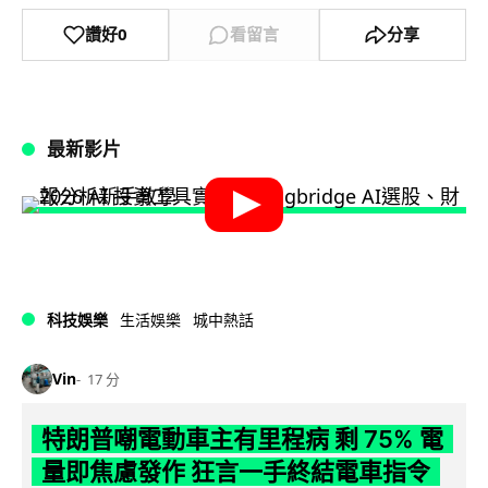
讚好
0
看留言
分享
最新影片
科技娛樂
生活娛樂
城中熱話
Vin
17 分
特朗普嘲電動車主有里程病 剩 75% 電
量即焦慮發作 狂言一手終結電車指令