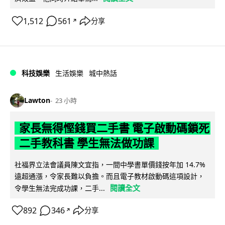
1,512
561
分享
↗
科技娛樂
生活娛樂
城中熱話
Lawton
23 小時
家長無得慳錢買二手書 電子啟動碼鎖死
二手教科書 學生無法做功課
社福界立法會議員陳文宜指，一間中學書單價錢按年加 14.7%
遠超通漲，令家長難以負擔。而且電子教材啟動碼這項設計，
閱讀全文
令學生無法完成功課，二手...
892
346
分享
↗