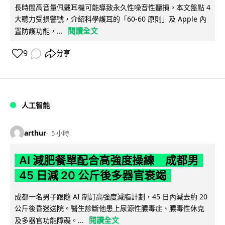
長時間高音量佩戴耳機可能導致永久性噪音性聽損。本文盤點 4
大聽力受損警號，介紹科學護耳的「60-60 原則」及 Apple 內
閱讀全文
置防護功能，...
9
分享
人工智能
arthur
5 小時
AI 減肥餐單配合高強度操練 成都男
45 日減 20 公斤後多器官衰竭
成都一名男子跟隨 AI 制訂高強度減脂計劃，45 日內減去約 20
公斤後昏迷送院。醫生診斷他患上尿源性膿毒症、膿毒性休克
閱讀全文
及多器官功能障礙。...