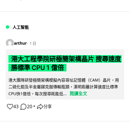
人工智能
arthur
1 日
港大工程學院研極簡架構晶片 搜尋速度
勝標準 CPU 1 億倍
港大團隊研發極簡架構模擬內容尋址記憶體（CAM）晶片，用
二硫化鉬及半金屬銻克服傳輸瓶頸，漢明距離計算速度比標準
閱讀全文
CPU快1億倍，每次搜尋耗能低...
43
20
分享
↗