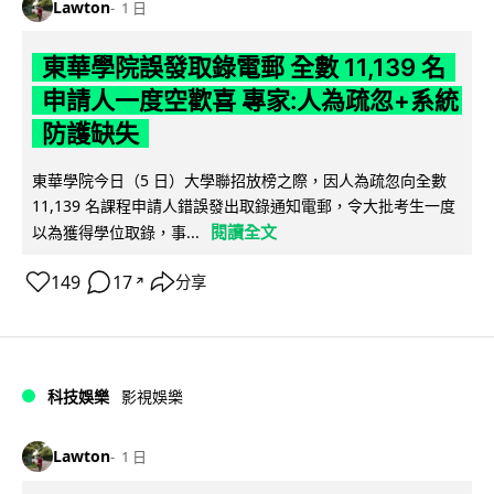
Lawton
1 日
東華學院誤發取錄電郵 全數 11,139 名
申請人一度空歡喜 專家:人為疏忽+系統
防護缺失
東華學院今日（5 日）大學聯招放榜之際，因人為疏忽向全數
11,139 名課程申請人錯誤發出取錄通知電郵，令大批考生一度
閱讀全文
以為獲得學位取錄，事...
149
17
分享
↗
科技娛樂
影視娛樂
Lawton
1 日