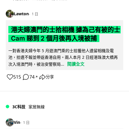
Lawton
1 日
港夫婦澳門的士拾相機 據為己有被的士
Cam 睇到 2 個月後再入境被捕
一對香港夫婦今年 5 月遊澳門乘的士拾獲他人遺留相機及電
池，拾遺不報並帶返香港自用。兩人本月 2 日經港珠澳大橋再
閱讀全文
次入境澳門時，被治安警察局...
515
74
分享
↗
3C科技
家居無線
Vin
1 日