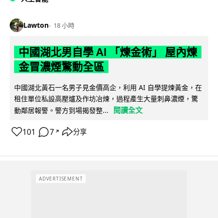
Lawton
18 小時
中國湖北男自學 AI 「煉金術」 屋內煉
金冒濃煙驚動全區
中國湖北黃石一名男子見金價高企，利用 AI 自學提煉黃金，在
租住單位私設高壓爐及作坊冶煉，過程產生大量刺鼻濃煙，驚
閱讀全文
動鄰居報警。警方到場揭發整...
101
7
分享
↗
ADVERTISEMENT