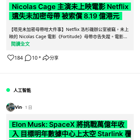
Nicolas Cage 主演未上映電影 Netflix
遺失未加密母帶 被索償 8.19 億港元
【唔見未加密母帶咁大件事】Netflix 洛杉磯辦公室被竊，未上
映的 Nicolas Cage 電影《Fortitude》母帶亦告失蹤。電影...
閱讀全文
184
10
分享
↗
人工智能
Vin
1 日
Elon Musk: SpaceX 將挑戰萬億年收
入 目標明年數據中心上太空 Starlink 覆