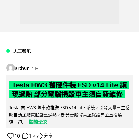
人工智能
arthur
1 日
Tesla HW3 舊硬件裝 FSD v14 Lite 頻
現過熱 部分電腦損毀車主須自費維修
Tesla 向 HW3 舊車款推送 FSD v14 Lite 系統，引發大量車主反
映自動駕駛電腦嚴重過熱，部分更觸發高溫保護甚至直接燒
閱讀全文
毀，須...
10
1
分享
↗