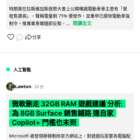
特朗普在拉斯維加斯造勢大會上公開嘲諷電動車車主患有「里
程焦慮病」，聲稱電量剩 75% 便發作，並重申已廢除電動車強
閱讀全文
制令。惟專業車媒隨即反駁，...
分享
人工智能
Lawton
33 分
微軟刪走 32GB RAM 遊戲建議 分析:
為 8GB Surface 銷售鋪路 連自家
Copilot+ 門檻也未到
Microsoft 被發現靜靜刪除官方網站上，對遊戲玩家要為電腦配