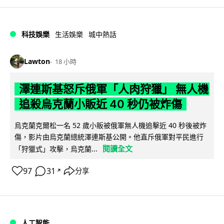
科技娛樂
生活娛樂
城中熱話
Lawton
18 小時
澤連斯基怒斥俄軍「人肉狩獵」 無人機
追殺烏克蘭小販近 40 秒仍被炸傷
烏克蘭克爾松一名 52 歲小販被俄軍無人機追擊近 40 秒後被炸
傷，影片由烏克蘭總統澤連斯基公開。他直斥俄軍對平民進行
閱讀全文
「狩獵式」攻擊，烏克蘭...
97
31
分享
↗
人工智能