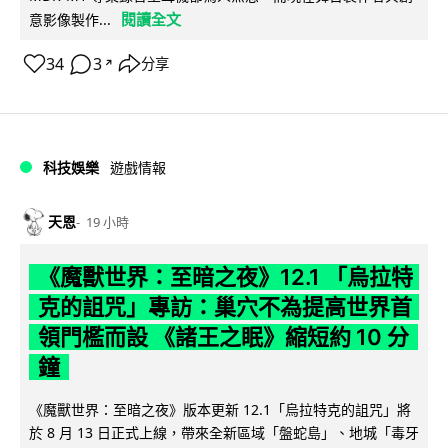
閱讀全文
意影像製作...
34
3
分享
↗
科技娛樂
遊戲情報
天恩
19 小時
《魔獸世界：至暗之夜》12.1 「烏拉特
克的詛咒」專訪：巢穴不為提高世界首
領門檻而設 《諸王之眠》縮短約 10 分
鐘
《魔獸世界：至暗之夜》版本更新 12.1「烏拉特克的詛咒」將
於 8 月 13 日正式上線，帶來全新區域「盤蛇島」、地城「毒牙