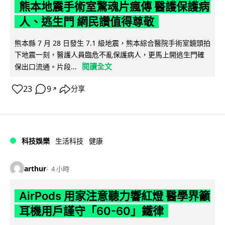
熊本地震手術室驚魂片瘋傳 醫護保護病
人、逃生門 網民讚值得尊敬
熊本縣 7 月 28 日發生 7.1 級地震，熊本綜合醫院手術室鏡頭拍
下地震一刻，醫護人員臨危不亂保護病人，更馬上開逃生門確
閱讀全文
保出口流通。片段...
23
9
分享
↗
科技娛樂
生活科技
健康
arthur
4 小時
AirPods 用家注意聽力響紅燈 醫學界籲
耳機用戶謹守「60-60」鐵律