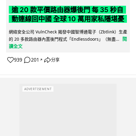
逾 20 款平價路由器爆後門 每 35 秒自
動連線回中國 全球 10 萬用家私隱堪憂
網絡安全公司 VulnCheck 揭發中國智博通電子（Zbtlink）生產
閱
的 20 多款路由器內置後門程式「Endlessdoors」（無盡...
讀全文
939
201
分享
↗
ADVERTISEMENT