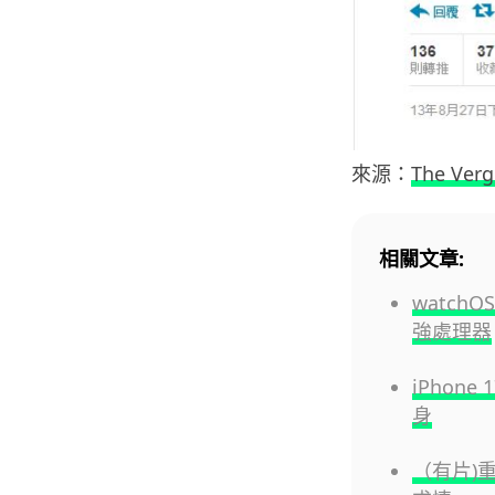
來源：
The Verg
相關文章:
watchO
強處理器
iPhone
身
（有片)