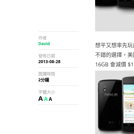
作者
David
想平又想率先玩最新 
不錯的選擇，美國 Go
發佈日期
2013-08-28
16GB 會減價
閱讀時間
2分鐘
字體大小
A
A
A