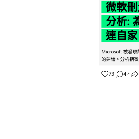
微軟刪走
分析: 
連自家 
Microsoft 
的建議。分析指微軟同
73
4
↗