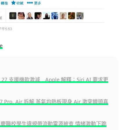
e
S 27 支援機款激減 Apple 解釋：Siri AI 要求更
 17 Pro, Air 拆解 蒸氣均熱板現身 Air 激突鏡頭真
重慶職校學生違規帶流動電源被查 情緒激動下跪