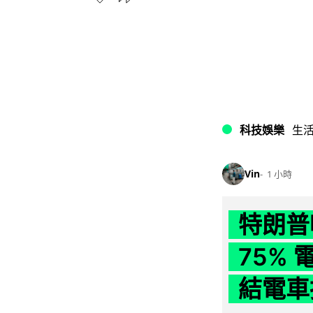
科技娛樂
生
Vin
1 小時
特朗普
75%
結電車