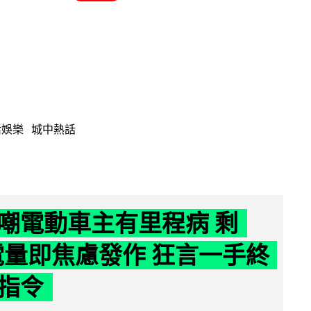
活娛樂
城中熱話
嘲電動車主有里程病 剩
 電量即焦慮發作 狂言一手終
指令