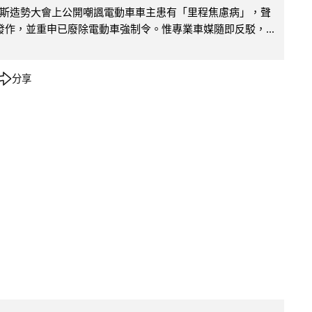
斯造勢大會上公開嘲諷電動車車主患有「里程焦慮病」，聲
便發作，並重申已廢除電動車強制令。惟專業車媒隨即反駁，...
分享