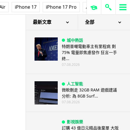
Air
iPhone 17
iPhone 17 Pro
AirPods Pro 3
Ap
最新文章
全部
城中熱話
特朗普嘲電動車主有里程病 剩
75% 電量即焦慮發作 狂言一手
終...
07.08.2026
人工智能
微軟刪走 32GB RAM 遊戲建議
分析: 為 8GB Surf...
07.08.2026
影視娛樂
訂購 43 億日元精品後棄單 大阪