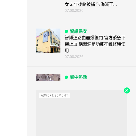
女 2 年後終被捕 涉海賊王...
07.08.2026
資訊保安
智博通路由器爆後門 官方緊急下
架止血 稱漏洞是功能在維修時使
用
07.08.2026
城中熱話
熊本地震手術室驚魂片瘋傳 醫護
保護病人、逃生門 網民讚值得
尊...
ADVERTISEMENT
07.08.2026
健康
AirPods 用家注意聽力響紅燈 醫
學界籲耳機用戶謹守「60-60」...