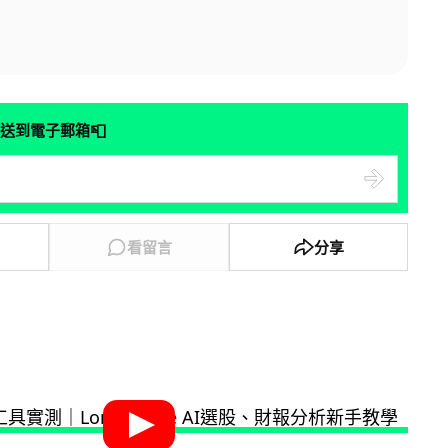
📮
送到電子郵箱
看留言
分享