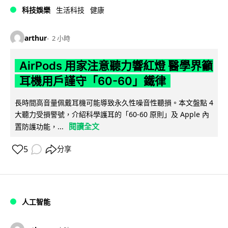
科技娛樂
生活科技
健康
arthur
2 小時
AirPods 用家注意聽力響紅燈 醫學界籲
耳機用戶謹守「60-60」鐵律
長時間高音量佩戴耳機可能導致永久性噪音性聽損。本文盤點 4
大聽力受損警號，介紹科學護耳的「60-60 原則」及 Apple 內
閱讀全文
置防護功能，...
5
分享
人工智能