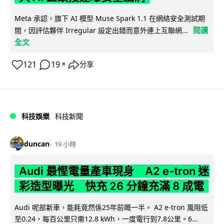
Meta 承認，旗下 AI 模型 Muse Spark 1.1 在網絡安全測試期
閱讀
間，因評估夥伴 Irregular 設定出錯而意外連上互聯網...
全文
121
19
分享
↗
科技娛樂
科技新聞
duncan
19 小時
Audi 最慳電量產車現身 A2 e-tron 迷
彩造型曝光 快充 26 分鐘充滿 8 成電
Audi 呢部新車，能耗竟然係25年前嘅一半。 A2 e-tron 風阻低
至0.24，每百公里只需12.8 kWh，一度電行到7.8公里。6...