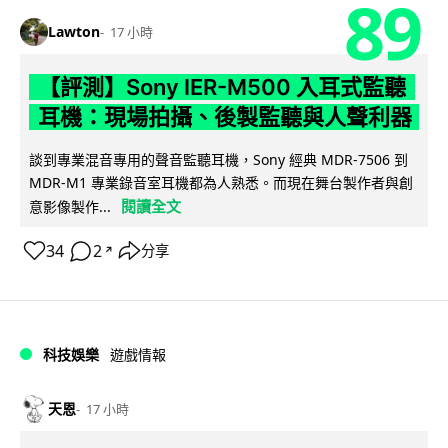
89
Lawton
17 小時
【評測】Sony IER-M500 入耳式監聽
耳機：現場拍攝、後製監聽與人聲利器
談到專業混音專用的聲音監聽耳機，Sony 經典 MDR-7506 到
MDR-M1 專業錄音室耳機都為人熟悉。而現在舞台製作者與創
閱讀全文
意影像製作...
34
2
分享
↗
科技娛樂
遊戲情報
天恩
17 小時