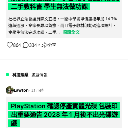
二手教科書 學生無法做功課
社福界立法會議員陳文宜指，一間中學書單價錢按年加 14.7%
遠超通漲，令家長難以負擔。而且電子教材啟動碼這項設計，
閱讀全文
令學生無法完成功課，二手...
864
334
分享
↗
科技娛樂
遊戲情報
Lawton
21 小時
PlayStation 確認停產實體光碟 包裝印
出重要通告 2028 年 1 月後不出光碟遊
戲