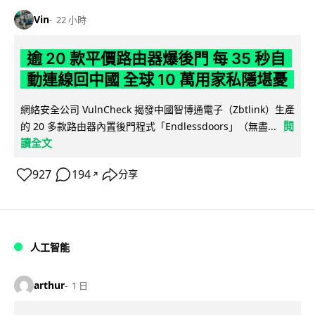
Vin
22 小時
逾 20 款平價路由器爆後門 每 35 秒自
動連線回中國 全球 10 萬用家私隱堪憂
網絡安全公司 VulnCheck 揭發中國智博通電子（Zbtlink）生產
閱
的 20 多款路由器內置後門程式「Endlessdoors」（無盡...
讀全文
927
194
分享
↗
人工智能
arthur
1 日