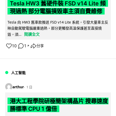
Tesla HW3 舊硬件裝 FSD v14 Lite 頻
現過熱 部分電腦損毀車主須自費維修
Tesla 向 HW3 舊車款推送 FSD v14 Lite 系統，引發大量車主反
映自動駕駛電腦嚴重過熱，部分更觸發高溫保護甚至直接燒
閱讀全文
毀，須...
10
1
分享
↗
人工智能
arthur
1 日
港大工程學院研極簡架構晶片 搜尋速度
勝標準 CPU 1 億倍