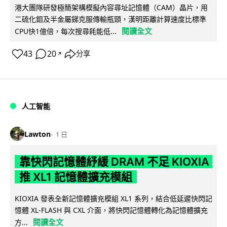
港大團隊研發極簡架構模擬內容尋址記憶體（CAM）晶片，用
二硫化鉬及半金屬銻克服傳輸瓶頸，漢明距離計算速度比標準
閱讀全文
CPU快1億倍，每次搜尋耗能低...
43
20
分享
↗
人工智能
Lawton
1 日
靠快閃記憶體紓緩 DRAM 不足 KIOXIA
推 XL1 記憶體擴充模組
KIOXIA 發表全新記憶體擴充模組 XL1 系列，結合低延遲快閃記
憶體 XL-FLASH 與 CXL 介面，將快閃記憶體轉化為記憶體擴充
閱讀全文
方...