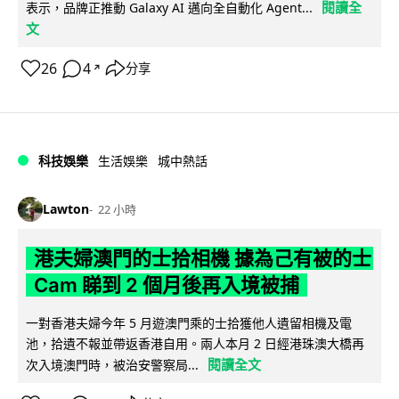
閱讀全
表示，品牌正推動 Galaxy AI 邁向全自動化 Agent...
文
26
4
分享
↗
科技娛樂
生活娛樂
城中熱話
Lawton
22 小時
港夫婦澳門的士拾相機 據為己有被的士
Cam 睇到 2 個月後再入境被捕
一對香港夫婦今年 5 月遊澳門乘的士拾獲他人遺留相機及電
池，拾遺不報並帶返香港自用。兩人本月 2 日經港珠澳大橋再
閱讀全文
次入境澳門時，被治安警察局...