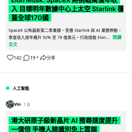
Elon Musk: SpaceX 將挑戰萬億年收
入 目標明年數據中心上太空 Starlink 覆
蓋全球170國
SpaceX 公佈最新第二季業績，受惠 Starlink 與 AI 業務帶動，
閱讀
季度收入按年飆升 92% 至 78 億美元。行政總裁 Elon...
全文
142
19
分享
↗
人工智能
Vin
1 日
港大研原子級新晶片 AI 搜尋速度提升
一億倍 手機人臉識別免上雲端