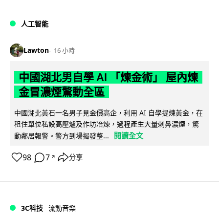
人工智能
Lawton
16 小時
中國湖北男自學 AI 「煉金術」 屋內煉
金冒濃煙驚動全區
中國湖北黃石一名男子見金價高企，利用 AI 自學提煉黃金，在
租住單位私設高壓爐及作坊冶煉，過程產生大量刺鼻濃煙，驚
閱讀全文
動鄰居報警。警方到場揭發整...
98
7
分享
↗
3C科技
流動音樂