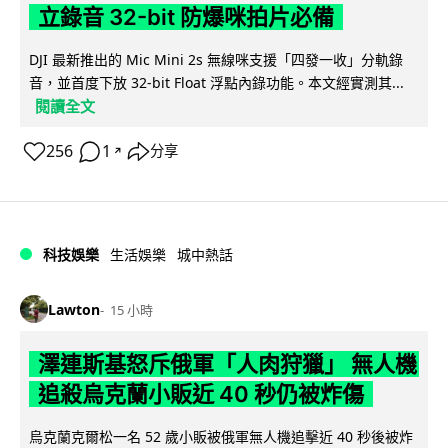
立錄音 32-bit 防爆咪拍片必備
DJI 最新推出的 Mic Mini 2s 無線咪支援「四發一收」分軌錄
音，並首度下放 32-bit Float 浮點內錄功能。本文經實測其...
閱讀全文
256
1
分享
↗
科技娛樂
生活娛樂
城中熱話
Lawton
15 小時
澤連斯基怒斥俄軍「人肉狩獵」 無人機
追殺烏克蘭小販近 40 秒仍被炸傷
烏克蘭克爾松一名 52 歲小販被俄軍無人機追擊近 40 秒後被炸