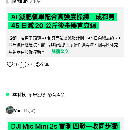
arthur
3 小時
AI 減肥餐單配合高強度操練 成都男
45 日減 20 公斤後多器官衰竭
成都一名男子跟隨 AI 制訂高強度減脂計劃，45 日內減去約 20
公斤後昏迷送院。醫生診斷他患上尿源性膿毒症、膿毒性休克
閱讀全文
及多器官功能障礙。...
10
2
分享
↗
3C科技
家居無線
影音產品
Vin
14 小時
DJI Mic Mini 2s 實測 四發一收同步獨