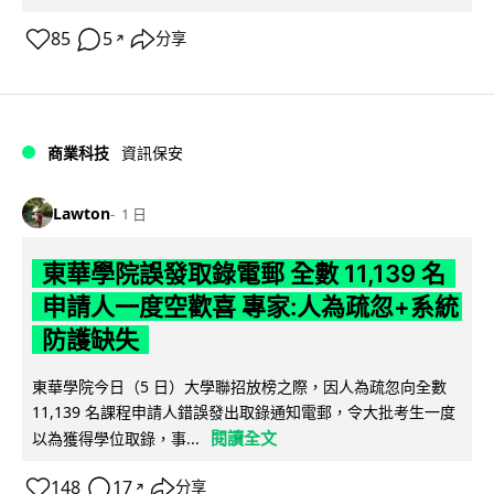
85
5
分享
↗
商業科技
資訊保安
Lawton
1 日
東華學院誤發取錄電郵 全數 11,139 名
申請人一度空歡喜 專家:人為疏忽+系統
防護缺失
東華學院今日（5 日）大學聯招放榜之際，因人為疏忽向全數
11,139 名課程申請人錯誤發出取錄通知電郵，令大批考生一度
閱讀全文
以為獲得學位取錄，事...
148
17
分享
↗