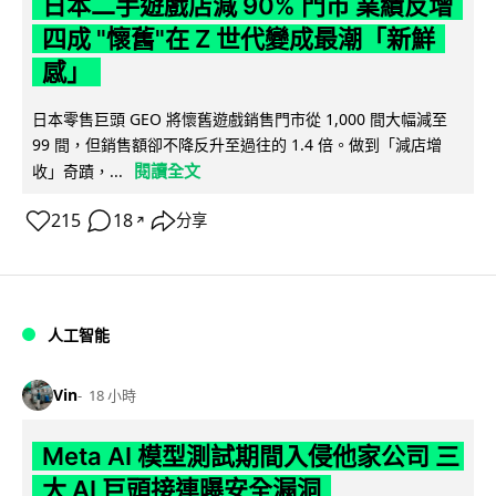
日本二手遊戲店減 90% 門市 業績反增
四成 "懷舊"在 Z 世代變成最潮「新鮮
感」
日本零售巨頭 GEO 將懷舊遊戲銷售門市從 1,000 間大幅減至
99 間，但銷售額卻不降反升至過往的 1.4 倍。做到「減店增
閱讀全文
收」奇蹟，...
215
18
分享
↗
人工智能
Vin
18 小時
Meta AI 模型測試期間入侵他家公司 三
大 AI 巨頭接連曝安全漏洞