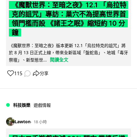
《魔獸世界：至暗之夜》12.1 「烏拉特
克的詛咒」專訪：巢穴不為提高世界首
領門檻而設 《諸王之眠》縮短約 10 分
鐘
《魔獸世界：至暗之夜》版本更新 12.1「烏拉特克的詛咒」將
於 8 月 13 日正式上線，帶來全新區域「盤蛇島」、地城「毒牙
閱讀全文
祭壇」、新型態世...
115
分享
科技娛樂
遊戲情報
Lawton
18 小時