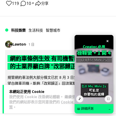
119
10
分享
↗
科技娛樂
生活科技
智慧城市
×
Lawton
1 日
網約車條例生效 有司機暫時停工避風頭
的士業界籲白牌 "改邪歸正"
規管網約車法例大部分條文已於 8 月 3 日生效，的士業界就期
望白牌車司機，能夠「改邪歸正」回流駕駛的士。新例大幅提
閱讀全文
高罰則，首次定罪最高罰款...
本網站正使用 Cookie
我們使用 Cookie 改善網站體驗。 繼續使用
🎵
⛶
209
147
分享
↗
我們的網站即表示您同意我們的
Cookie 政
策
。
📖 詳細評測
→