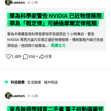
Lawton
20 小時
華為科學家警告 NVIDIA 已近物理極限
華為「韜定律」可繞過摩爾定律瓶頸
華為半導體首席科學家廖恒罕見接受近 5 小時專訪，警告
NVIDIA 等西方晶片巨頭正逼近物理極限，傳統製程升級已失經
閱讀全文
濟效益。他同時介紹華為...
1,489
556
分享
↗
科技娛樂
生活娛樂
城中熱話
Lawton
21 小時
家長無得慳錢買二手書 電子啟動碼鎖死