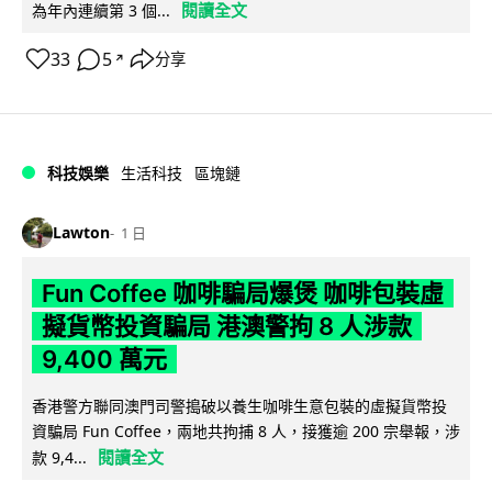
閱讀全文
為年內連續第 3 個...
33
5
分享
↗
科技娛樂
生活科技
區塊鏈
Lawton
1 日
Fun Coffee 咖啡騙局爆煲 咖啡包裝虛
擬貨幣投資騙局 港澳警拘 8 人涉款
9,400 萬元
香港警方聯同澳門司警搗破以養生咖啡生意包裝的虛擬貨幣投
資騙局 Fun Coffee，兩地共拘捕 8 人，接獲逾 200 宗舉報，涉
閱讀全文
款 9,4...