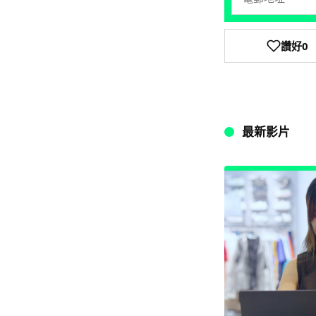
讚好
0
最新影片