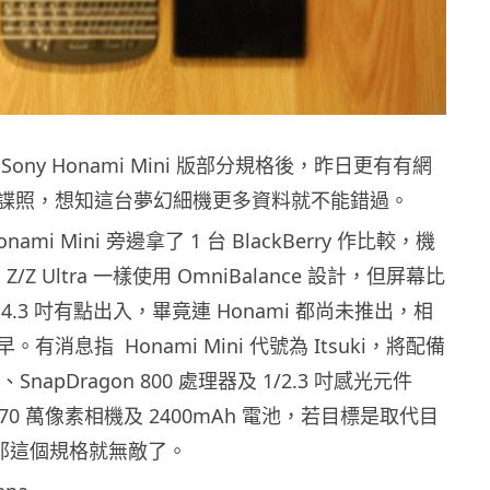
ony Honami Mini 版部分規格後，昨日更有有網
諜照，想知這台夢幻細機更多資料就不能錯過。
ami Mini 旁邊拿了 1 台 BlackBerry 作比較，機
 Z/Z Ultra 一樣使用 OmniBalance 設計，但屏幕比
4.3 吋有點出入，畢竟連 Honami 都尚未推出，相
有消息指 Honami Mini 代號為 Itsuki，將配備
幕、SnapDragon 800 處理器及 1/2.3 吋感光元件
s 2070 萬像素相機及 2400mAh 電池，若目標是取代目
SP，那這個規格就無敵了。