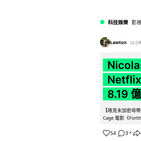
科技娛樂
影
Lawton
12 小
Nico
Netf
8.19
【唔見未加密母帶咁大
Cage 電影《For
54
3
↗