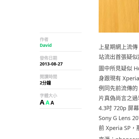
作者
David
上星期網上流傳 S
站流出首張疑似
發佈日期
2013-08-27
圖中所見疑似 Hon
閱讀時間
身跟現有 Xperia
2分鐘
例同先前流傳的 
字體大小
片真偽尚言之過早。
A
A
A
4.3吋 720p 屏
Sony G Len
前 Xperia 