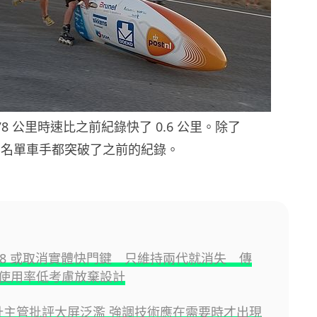
33.78 公里時速比之前紀錄快了 0.6 公里。除了
外兩名單車手都突破了之前的紀錄。
e 18 或取消實體快門鍵 只維持兩代就消失 傳
 因使用率低考慮放棄設計
 設計主管批評大屏泛濫 強調技術應在需要時才出現