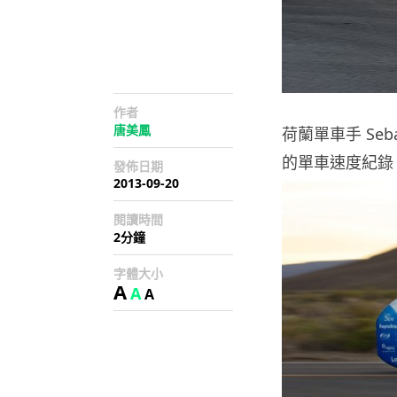
作者
唐美鳳
荷蘭單車手 Seb
的單車速度紀錄，
發佈日期
2013-09-20
閱讀時間
2分鐘
字體大小
A
A
A