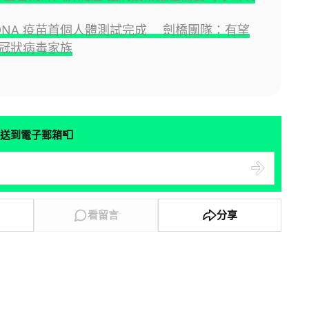
計 DNA 疫苗首個人體測試完成 劍橋團隊：有望
冠狀病毒家族
📮
送到電子郵箱
看留言
分享