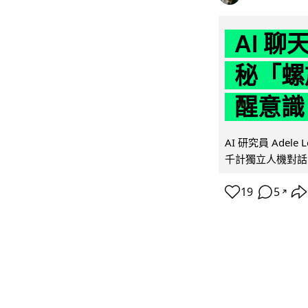
AI 
秘「螺
醒意識
AI 研究員 Adel
千計獨立人機對話
19
5
↗