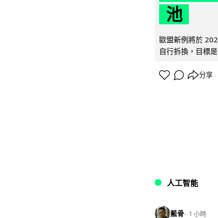
池
歐盟新例將於 20
自行拆換，目標是延
分享
人工智能
藍骨
1 小時