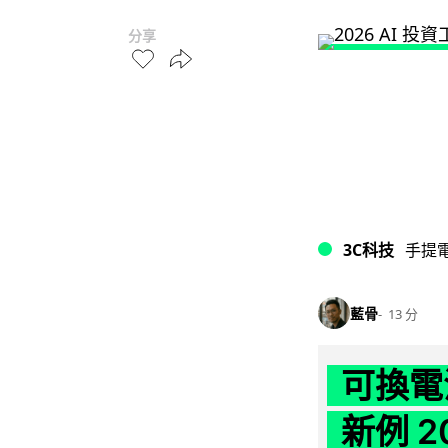
分享
3C科技
手提
藍骨
13 分
可換電
新例 