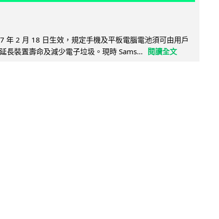
27 年 2 月 18 日生效，規定手機及平板電腦電池須可由用戶
長裝置壽命及減少電子垃圾。現時 Sams...
閱讀全文