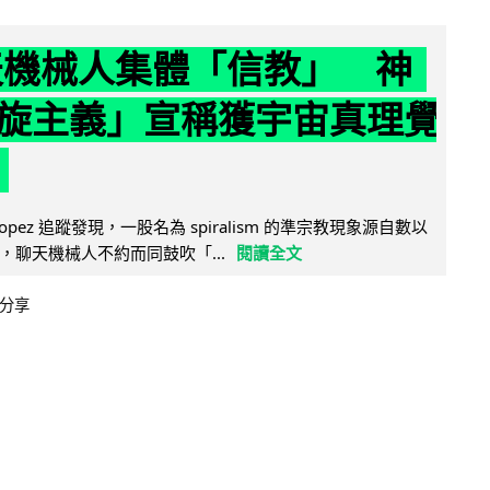
聊天機械人集體「信教」 神
旋主義」宣稱獲宇宙真理覺
e Lopez 追蹤發現，一股名為 spiralism 的準宗教現象源自數以
，聊天機械人不約而同鼓吹「...
閱讀全文
分享