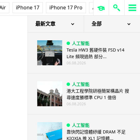
Air
iPhone 17
iPhone 17 Pro
AirPods Pro 3
Ap
最新文章
全部
人工智能
Tesla HW3 舊硬件裝 FSD v14
Lite 頻現過熱 部分...
06.08.2026
人工智能
港大工程學院研極簡架構晶片 搜
尋速度勝標準 CPU 1 億倍
06.08.2026
人工智能
靠快閃記憶體紓緩 DRAM 不足
KIOXIA 推 XL1 記憶體...