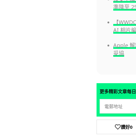
準降至 2
【WWDC 
AI 相片
Apple
妥協
更多精彩文章每日
讚好
0