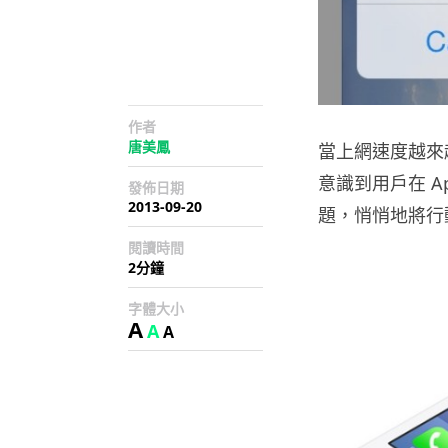
作者
唐美鳳
當上網速度越來越
意識到用戶在 Ap
發佈日期
2013-09-20
題，悄悄地將行動
閱讀時間
2分鐘
字體大小
A
A
A