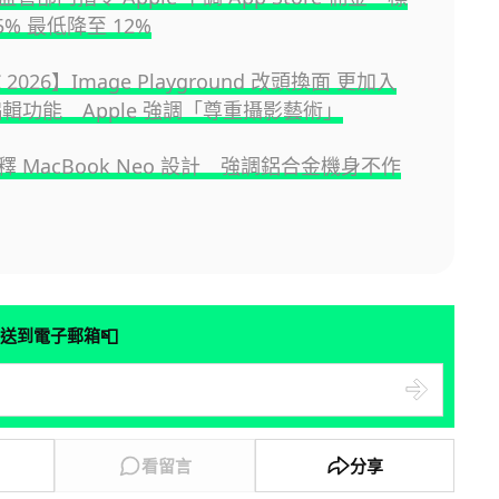
5% 最低降至 12%
2026】Image Playground 改頭換面 更加入
編輯功能 Apple 強調「尊重攝影藝術」
 解釋 MacBook Neo 設計 強調鋁合金機身不作
📮
送到電子郵箱
看留言
分享