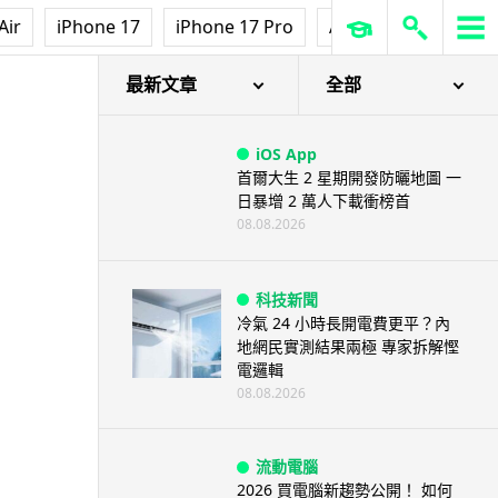
Air
iPhone 17
iPhone 17 Pro
AirPods Pro 3
Ap
最新文章
全部
iOS App
首爾大生 2 星期開發防曬地圖 一
日暴增 2 萬人下載衝榜首
08.08.2026
科技新聞
冷氣 24 小時長開電費更平？內
地網民實測結果兩極 專家拆解慳
電邏輯
08.08.2026
流動電腦
2026 買電腦新趨勢公開！ 如何