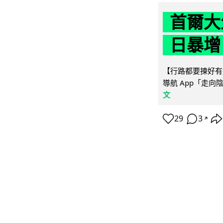
首爾大
日暴增
【行路都要揀好有遮
導航 App「走向
文
29
3
↗