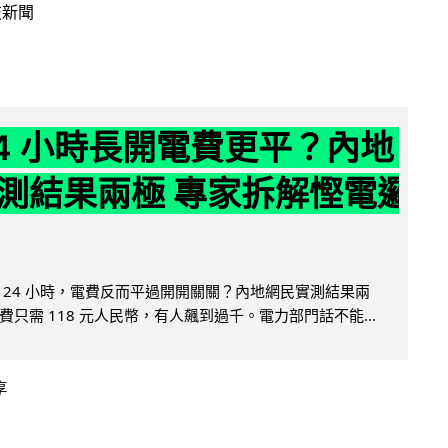
技新聞
24 小時長開電費更平？內地
測結果兩極 專家拆解慳電邏
 24 小時，電費反而平過開開關關？內地網民實測結果兩
只需 118 元人民幣，有人飆到過千。電力部門話不能...
享