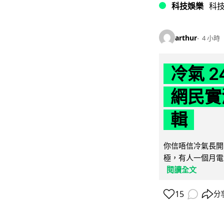
科技娛樂
科
arthur
4 小時
冷氣 
網民實
輯
你信唔信冷氣長開
極，有人一個月電費
閱讀全文
15
分