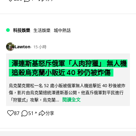
科技娛樂
生活娛樂
城中熱話
Lawton
15 小時
澤連斯基怒斥俄軍「人肉狩獵」 無人機
追殺烏克蘭小販近 40 秒仍被炸傷
烏克蘭克爾松一名 52 歲小販被俄軍無人機追擊近 40 秒後被炸
傷，影片由烏克蘭總統澤連斯基公開。他直斥俄軍對平民進行
閱讀全文
「狩獵式」攻擊，烏克蘭...
87
51
分享
↗