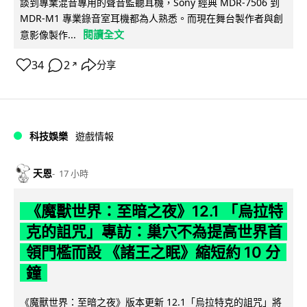
談到專業混音專用的聲音監聽耳機，Sony 經典 MDR-7506 到
MDR-M1 專業錄音室耳機都為人熟悉。而現在舞台製作者與創
閱讀全文
意影像製作...
34
2
分享
↗
科技娛樂
遊戲情報
天恩
17 小時
《魔獸世界：至暗之夜》12.1 「烏拉特
克的詛咒」專訪：巢穴不為提高世界首
領門檻而設 《諸王之眠》縮短約 10 分
鐘
《魔獸世界：至暗之夜》版本更新 12.1「烏拉特克的詛咒」將