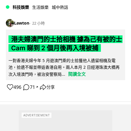
科技娛樂
生活娛樂
城中熱話
Lawton
22 小時
港夫婦澳門的士拾相機 據為己有被的士
Cam 睇到 2 個月後再入境被捕
一對香港夫婦今年 5 月遊澳門乘的士拾獲他人遺留相機及電
池，拾遺不報並帶返香港自用。兩人本月 2 日經港珠澳大橋再
閱讀全文
次入境澳門時，被治安警察局...
496
71
分享
↗
ADVERTISEMENT