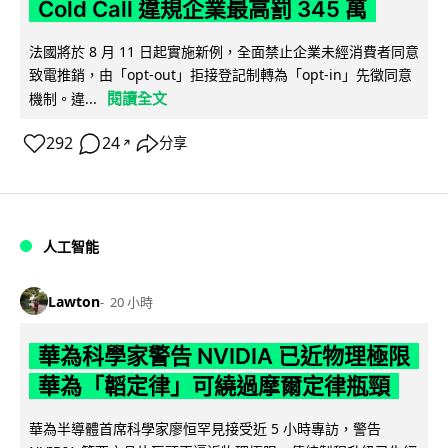
Cold Call 違規企業最高罰 345 萬
法國將於 8 月 11 日起實施新例，全面禁止企業未經消費者同意
致電推銷，由「opt-out」拒接登記制轉為「opt-in」先徵同意
閱讀全文
機制。違...
292
24
分享
↗
人工智能
Lawton
20 小時
華為科學家警告 NVIDIA 已近物理極限
華為「韜定律」可繞過摩爾定律瓶頸
華為半導體首席科學家廖恒罕見接受近 5 小時專訪，警告