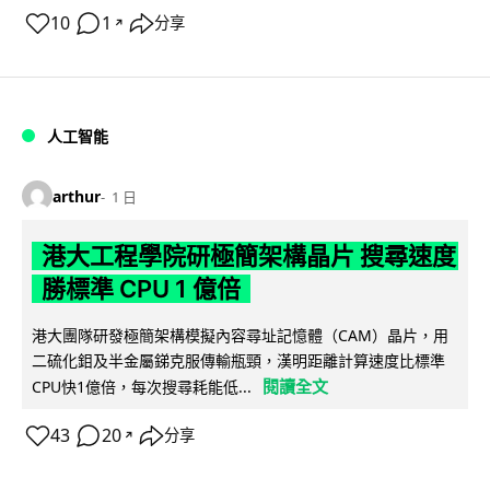
10
1
分享
↗
人工智能
arthur
1 日
港大工程學院研極簡架構晶片 搜尋速度
勝標準 CPU 1 億倍
港大團隊研發極簡架構模擬內容尋址記憶體（CAM）晶片，用
二硫化鉬及半金屬銻克服傳輸瓶頸，漢明距離計算速度比標準
閱讀全文
CPU快1億倍，每次搜尋耗能低...
43
20
分享
↗