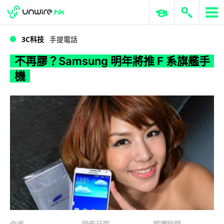
WWDC 2026
GenAI 與雲端科技專區
ERP 與商業 AI
不再膠？Samsung 明年將推 F 系旗艦手機
3C科技
手提電話
不再膠？Samsung 明年將推 F 系旗艦手
機
作者
發佈日期
閱讀時間