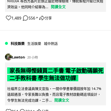
NVIDIA 等西方晶片巨頭正逼近物理極限，傳統製程升級已失經
閱讀全文
濟效益。他同時介紹華為...
1,489
556
分享
↗
科技娛樂
生活娛樂
城中熱話
Lawton
20 小時
家長無得慳錢買二手書 電子啟動碼鎖死
二手教科書 學生無法做功課
社福界立法會議員陳文宜指，一間中學書單價錢按年加 14.7%
遠超通漲，令家長難以負擔。而且電子教材啟動碼這項設計，
閱讀全文
令學生無法完成功課，二手...