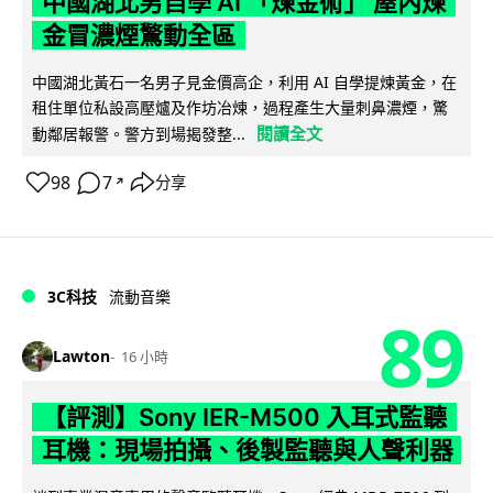
中國湖北男自學 AI 「煉金術」 屋內煉
金冒濃煙驚動全區
中國湖北黃石一名男子見金價高企，利用 AI 自學提煉黃金，在
租住單位私設高壓爐及作坊冶煉，過程產生大量刺鼻濃煙，驚
閱讀全文
動鄰居報警。警方到場揭發整...
98
7
分享
↗
3C科技
流動音樂
89
Lawton
16 小時
【評測】Sony IER-M500 入耳式監聽
耳機：現場拍攝、後製監聽與人聲利器