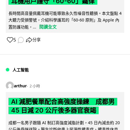
耳機用戶謹守「60-60」鐵律
長時間高音量佩戴耳機可能導致永久性噪音性聽損。本文盤點 4
大聽力受損警號，介紹科學護耳的「60-60 原則」及 Apple 內
閱讀全文
置防護功能，...
5
分享
人工智能
arthur
2 小時
AI 減肥餐單配合高強度操練 成都男
45 日減 20 公斤後多器官衰竭
成都一名男子跟隨 AI 制訂高強度減脂計劃，45 日內減去約 20
公斤後昏迷送院。醫生診斷他患上尿源性膿毒症、膿毒性休克