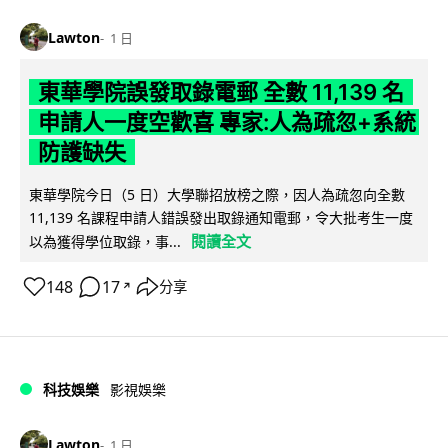
Lawton
1 日
東華學院誤發取錄電郵 全數 11,139 名
申請人一度空歡喜 專家:人為疏忽+系統
防護缺失
東華學院今日（5 日）大學聯招放榜之際，因人為疏忽向全數
11,139 名課程申請人錯誤發出取錄通知電郵，令大批考生一度
閱讀全文
以為獲得學位取錄，事...
148
17
分享
↗
科技娛樂
影視娛樂
Lawton
1 日