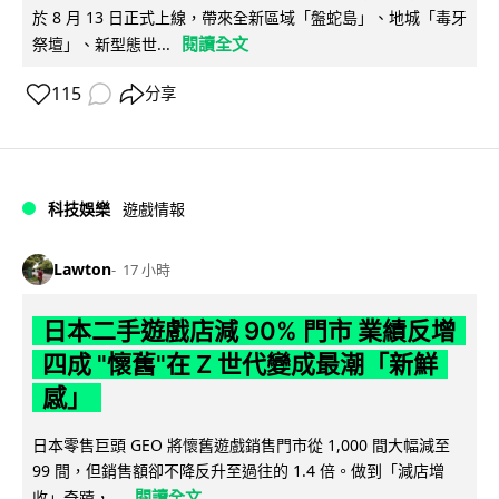
於 8 月 13 日正式上線，帶來全新區域「盤蛇島」、地城「毒牙
閱讀全文
祭壇」、新型態世...
115
分享
科技娛樂
遊戲情報
Lawton
17 小時
日本二手遊戲店減 90% 門市 業績反增
四成 "懷舊"在 Z 世代變成最潮「新鮮
感」
日本零售巨頭 GEO 將懷舊遊戲銷售門市從 1,000 間大幅減至
99 間，但銷售額卻不降反升至過往的 1.4 倍。做到「減店增
閱讀全文
收」奇蹟，...