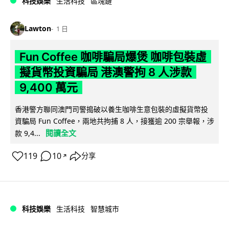
科技娛樂
生活科技
區塊鏈
Lawton
1 日
Fun Coffee 咖啡騙局爆煲 咖啡包裝虛
擬貨幣投資騙局 港澳警拘 8 人涉款
9,400 萬元
香港警方聯同澳門司警搗破以養生咖啡生意包裝的虛擬貨幣投
資騙局 Fun Coffee，兩地共拘捕 8 人，接獲逾 200 宗舉報，涉
閱讀全文
款 9,4...
119
10
分享
↗
科技娛樂
生活科技
智慧城市