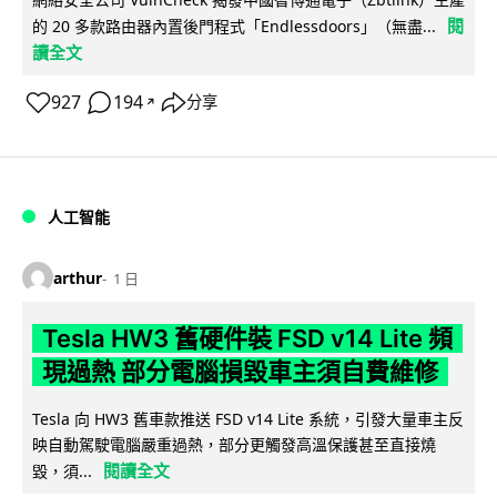
閱
的 20 多款路由器內置後門程式「Endlessdoors」（無盡...
讀全文
927
194
分享
↗
人工智能
arthur
1 日
Tesla HW3 舊硬件裝 FSD v14 Lite 頻
現過熱 部分電腦損毀車主須自費維修
Tesla 向 HW3 舊車款推送 FSD v14 Lite 系統，引發大量車主反
映自動駕駛電腦嚴重過熱，部分更觸發高溫保護甚至直接燒
閱讀全文
毀，須...