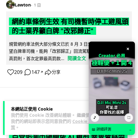
Lawton
1 日
網約車條例生效 有司機暫時停工避風頭
的士業界籲白牌 "改邪歸正"
規管網約車法例大部分條文已於 8 月 3 日生效，的士業界就期
×
望白牌車司機，能夠「改邪歸正」回流駕駛的士。新例大幅提
閱讀全文
高罰則，首次定罪最高罰款...
209
147
分享
↗
人工智能
本網站正使用 Cookie
我們使用 Cookie 改善網站體驗。 繼續使用
🎵
⛶
Lawton
1 日
我們的網站即表示您同意我們的
Cookie 政
策
。
📖 詳細評測
→
白宮拒測中國開放 AI 模型 業界質疑安