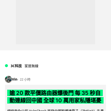
3C科技
家居無線
Vin
22 小時
逾 20 款平價路由器爆後門 每 35 秒自
動連線回中國 全球 10 萬用家私隱堪憂
網絡安全公司 VulnCheck 揭發中國智博通電子（Zbtlink）生產