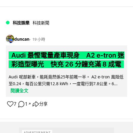
科技娛樂
科技新聞
duncan
19 小時
Audi 最慳電量產車現身 A2 e-tron 迷
彩造型曝光 快充 26 分鐘充滿 8 成電
Audi 呢部新車，能耗竟然係25年前嘅一半。 A2 e-tron 風阻低
至0.24，每百公里只需12.8 kWh，一度電行到7.8公里。6...
閱讀全文
7
1
分享
↗
ADVERTISEMENT