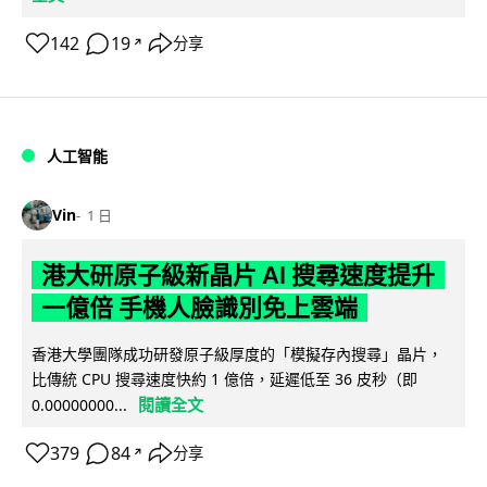
142
19
分享
↗
人工智能
Vin
1 日
港大研原子級新晶片 AI 搜尋速度提升
一億倍 手機人臉識別免上雲端
香港大學團隊成功研發原子級厚度的「模擬存內搜尋」晶片，
比傳統 CPU 搜尋速度快約 1 億倍，延遲低至 36 皮秒（即
閱讀全文
0.00000000...
379
84
分享
↗