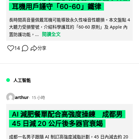
耳機用戶謹守「60-60」鐵律
長時間高音量佩戴耳機可能導致永久性噪音性聽損。本文盤點 4
大聽力受損警號，介紹科學護耳的「60-60 原則」及 Apple 內
閱讀全文
置防護功能，...
14
分享
人工智能
arthur
15 小時
AI 減肥餐單配合高強度操練 成都男
45 日減 20 公斤後多器官衰竭
成都一名男子跟隨 AI 制訂高強度減脂計劃，45 日內減去約 20