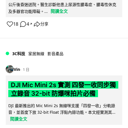
公斤後昏迷送院。醫生診斷他患上尿源性膿毒症、膿毒性休克
閱讀全文
及多器官功能障礙。...
18
4
分享
↗
3C科技
家居無線
影音產品
Vin
1 日
DJI Mic Mini 2s 實測 四發一收同步獨
立錄音 32-bit 防爆咪拍片必備
DJI 最新推出的 Mic Mini 2s 無線咪支援「四發一收」分軌錄
音，並首度下放 32-bit Float 浮點內錄功能。本文經實測其...
閱讀全文