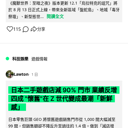
《魔獸世界：至暗之夜》版本更新 12.1「烏拉特克的詛咒」將
於 8 月 13 日正式上線，帶來全新區域「盤蛇島」、地城「毒牙
閱讀全文
祭壇」、新型態世...
115
分享
科技娛樂
遊戲情報
Lawton
1 日
日本二手遊戲店減 90% 門市 業績反增
四成 "懷舊"在 Z 世代變成最潮「新鮮
感」
日本零售巨頭 GEO 將懷舊遊戲銷售門市從 1,000 間大幅減至
99 間，但銷售額卻不降反升至過往的 1.4 倍。做到「減店增