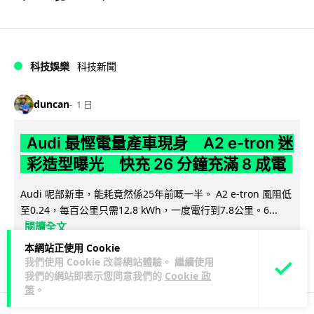
科技娛樂
科技新聞
duncan
1 日
Audi 最慳電量產車現身 A2 e-tron 迷
彩造型曝光 快充 26 分鐘充滿 8 成電
Audi 呢部新車，能耗竟然係25年前嘅一半。 A2 e-tron 風阻低
至0.24，每百公里只需12.8 kWh，一度電行到7.8公里。6...
閱讀全文
本網站正使用 Cookie
7
1
分享
↗
我們使用 Cookie 改善網站體驗。 繼續使用
我們的網站即表示您同意我們的
Cookie 政
策
。