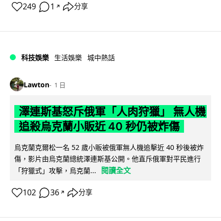
249
1
分享
↗
科技娛樂
生活娛樂
城中熱話
Lawton
1 日
澤連斯基怒斥俄軍「人肉狩獵」 無人機
追殺烏克蘭小販近 40 秒仍被炸傷
烏克蘭克爾松一名 52 歲小販被俄軍無人機追擊近 40 秒後被炸
傷，影片由烏克蘭總統澤連斯基公開。他直斥俄軍對平民進行
閱讀全文
「狩獵式」攻擊，烏克蘭...
102
36
分享
↗