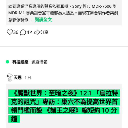
談到專業混音專用的聲音監聽耳機，Sony 經典 MDR-7506 到
MDR-M1 專業錄音室耳機都為人熟悉。而現在舞台製作者與創
閱讀全文
意影像製作...
36
4
分享
↗
科技娛樂
遊戲情報
天恩
1 日
《魔獸世界：至暗之夜》12.1 「烏拉特
克的詛咒」專訪：巢穴不為提高世界首
領門檻而設 《諸王之眠》縮短約 10 分
鐘