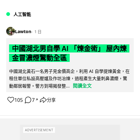
人工智能
Lawton
1 日
中國湖北男自學 AI 「煉金術」 屋內煉
金冒濃煙驚動全區
中國湖北黃石一名男子見金價高企，利用 AI 自學提煉黃金，在
租住單位私設高壓爐及作坊冶煉，過程產生大量刺鼻濃煙，驚
閱讀全文
動鄰居報警。警方到場揭發整...
105
7
分享
↗
ADVERTISEMENT