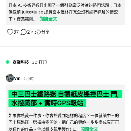
日本 AI 技術界近日出現了一個引發廣泛討論的熱門話題：日本
偶像前 Juice=Juice 成員宮本佳林在完全沒有編程經驗的情況
閱讀全文
下，僅憑藉與...
37
2
分享
↗
商業科技
3D 打印
Vin
5 小時
中三巴士鐵路迷 自製紙皮遙控巴士 門,
水撥識郁 + 實時GPS報站
如果你熱愛一件事，你會熱愛到怎樣的程度？一位就讀中三的
巴士鐵路迷，選擇由零開始，把自己的興趣一步步變成真正可
閱讀全文
以運作的作品。他以紙皮親手製作出...