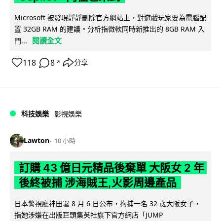
Microsoft 被發現靜靜刪除官方網站上，對遊戲玩家要為電腦配
置 32GB RAM 的建議。分析指微軟同時新推出的 8GB RAM 入
閱讀全文
門...
118
8
分享
↗
科技娛樂
影視娛樂
Lawton
10 小時
訂購 43 億日元精品後棄單 大阪女 2 年
後終被捕 涉海賊王,火影周邊產品
日本警視廳神田署 8 月 6 日公布，拘捕一名 32 歲大阪女子，
指她涉嫌在出版巨頭集英社旗下官方網店「JUMP