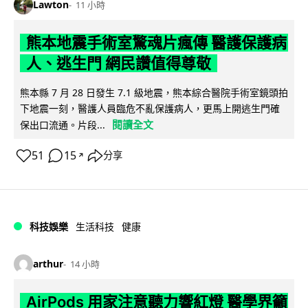
Lawton
11 小時
熊本地震手術室驚魂片瘋傳 醫護保護病
人、逃生門 網民讚值得尊敬
熊本縣 7 月 28 日發生 7.1 級地震，熊本綜合醫院手術室鏡頭拍
下地震一刻，醫護人員臨危不亂保護病人，更馬上開逃生門確
閱讀全文
保出口流通。片段...
51
15
分享
↗
科技娛樂
生活科技
健康
arthur
14 小時
AirPods 用家注意聽力響紅燈 醫學界籲