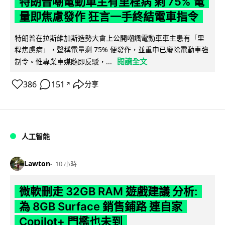
特朗普嘲電動車主有里程病 剩 75% 電
量即焦慮發作 狂言一手終結電車指令
特朗普在拉斯維加斯造勢大會上公開嘲諷電動車車主患有「里
程焦慮病」，聲稱電量剩 75% 便發作，並重申已廢除電動車強
閱讀全文
制令。惟專業車媒隨即反駁，...
386
151
分享
↗
人工智能
Lawton
10 小時
微軟刪走 32GB RAM 遊戲建議 分析:
為 8GB Surface 銷售鋪路 連自家
Copilot+ 門檻也未到