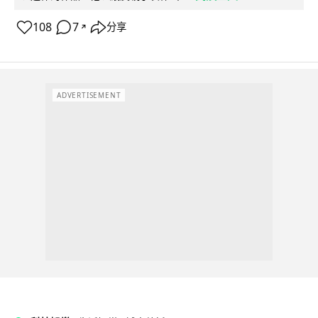
108
7
分享
↗
ADVERTISEMENT