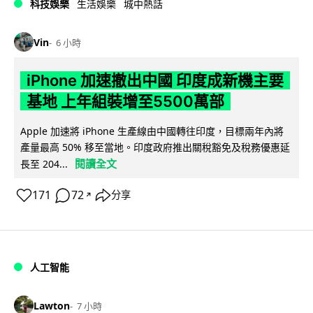
科技娛樂
生活娛樂
城中熱話
Vin
6 小時
iPhone 加速撤出中國 印度成新機主要
基地 上年組裝增至5500萬部
Apple 加速將 iPhone 生產線由中國轉往印度，目標兩年內將
產量最高 50% 移至當地。印度政府推出關稅豁免及稅務優惠延
閱讀全文
長至 204...
171
72
分享
↗
人工智能
Lawton
7 小時