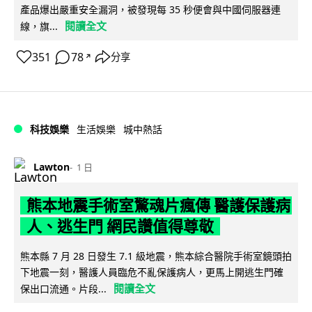
產品爆出嚴重安全漏洞，被發現每 35 秒便會與中國伺服器連
閱讀全文
線，旗...
351
78
分享
↗
科技娛樂
生活娛樂
城中熱話
Lawton
1 日
熊本地震手術室驚魂片瘋傳 醫護保護病
人、逃生門 網民讚值得尊敬
熊本縣 7 月 28 日發生 7.1 級地震，熊本綜合醫院手術室鏡頭拍
下地震一刻，醫護人員臨危不亂保護病人，更馬上開逃生門確
閱讀全文
保出口流通。片段...