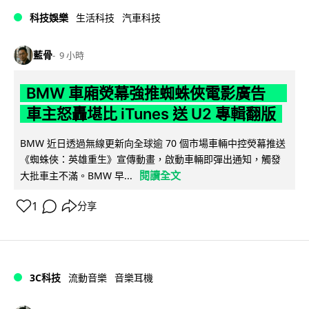
科技娛樂
生活科技
汽車科技
藍骨
9 小時
BMW 車廂熒幕強推蜘蛛俠電影廣告
車主怒轟堪比 iTunes 送 U2 專輯翻版
BMW 近日透過無線更新向全球逾 70 個市場車輛中控熒幕推送
《蜘蛛俠：英雄重生》宣傳動畫，啟動車輛即彈出通知，觸發
閱讀全文
大批車主不滿。BMW 早...
1
分享
3C科技
流動音樂
音樂耳機