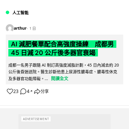
人工智能
arthur
1 日
AI 減肥餐單配合高強度操練 成都男
45 日減 20 公斤後多器官衰竭
成都一名男子跟隨 AI 制訂高強度減脂計劃，45 日內減去約 20
公斤後昏迷送院。醫生診斷他患上尿源性膿毒症、膿毒性休克
閱讀全文
及多器官功能障礙。...
23
4
分享
↗
ADVERTISEMENT