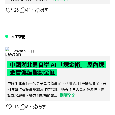
126
41
分享
↗
人工智能
Lawton
2 日
中國湖北男自學 AI 「煉金術」 屋內煉
金冒濃煙驚動全區
中國湖北黃石一名男子見金價高企，利用 AI 自學提煉黃金，在
租住單位私設高壓爐及作坊冶煉，過程產生大量刺鼻濃煙，驚
閱讀全文
動鄰居報警。警方到場揭發整...
113
8
分享
↗