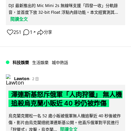
DJI 最新推出的 Mic Mini 2s 無線咪支援「四發一收」分軌錄
音，並首度下放 32-bit Float 浮點內錄功能。本文經實測其...
閱讀全文
251
1
分享
↗
科技娛樂
生活娛樂
城中熱話
Lawton
2 日
澤連斯基怒斥俄軍「人肉狩獵」 無人機
追殺烏克蘭小販近 40 秒仍被炸傷
烏克蘭克爾松一名 52 歲小販被俄軍無人機追擊近 40 秒後被炸
傷，影片由烏克蘭總統澤連斯基公開。他直斥俄軍對平民進行
閱讀全文
「狩獵式」攻擊，烏克蘭...