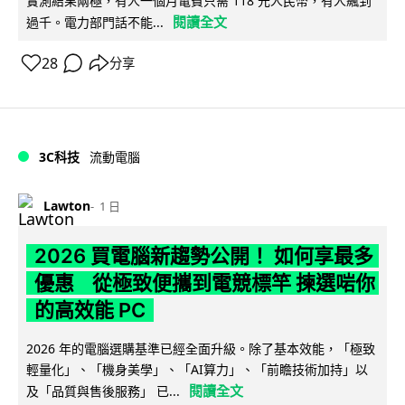
實測結果兩極，有人一個月電費只需 118 元人民幣，有人飆到
閱讀全文
過千。電力部門話不能...
28
分享
3C科技
流動電腦
Lawton
1 日
2026 買電腦新趨勢公開！ 如何享最多
優惠 從極致便攜到電競標竿 揀選啱你
的高效能 PC
2026 年的電腦選購基準已經全面升級。除了基本效能，「極致
輕量化」、「機身美學」、「AI算力」、「前瞻技術加持」以
閱讀全文
及「品質與售後服務」 已...