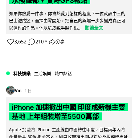
水撥識郁 + 實時GPS報站
如果你熱愛一件事，你會熱愛到怎樣的程度？一位就讀中三的
巴士鐵路迷，選擇由零開始，把自己的興趣一步步變成真正可
閱讀全文
以運作的作品。他以紙皮親手製作出...
3,652
210
分享
↗
科技娛樂
生活娛樂
城中熱話
Vin
1 日
iPhone 加速撤出中國 印度成新機主要
基地 上年組裝增至5500萬部
Apple 加速將 iPhone 生產線由中國轉往印度，目標兩年內將
產量最高 50% 移至當地。印度政府推出關稅豁免及稅務優惠延