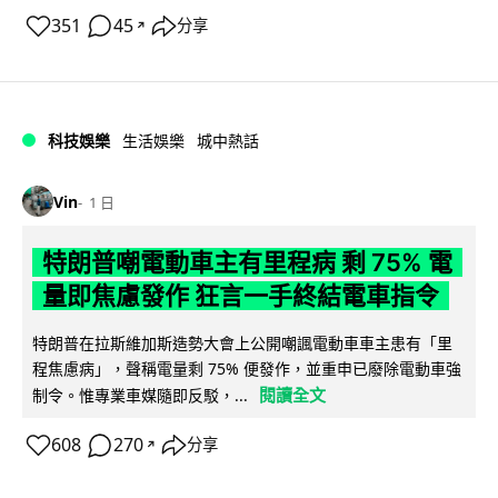
351
45
分享
↗
科技娛樂
生活娛樂
城中熱話
Vin
1 日
特朗普嘲電動車主有里程病 剩 75% 電
量即焦慮發作 狂言一手終結電車指令
特朗普在拉斯維加斯造勢大會上公開嘲諷電動車車主患有「里
程焦慮病」，聲稱電量剩 75% 便發作，並重申已廢除電動車強
閱讀全文
制令。惟專業車媒隨即反駁，...
608
270
分享
↗