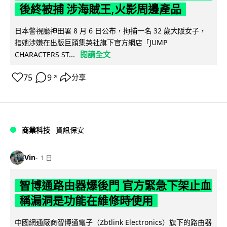
後終被捕 涉海賊王,火影周邊產品
日本警視廳神田署 8 月 6 日公布，拘捕一名 32 歲大阪女子，
指她涉嫌在出版巨頭集英社旗下官方網店「JUMP
閱讀全文
CHARACTERS ST...
75
9
分享
↗
商業科技
資訊保安
Vin
1 日
智博通路由器爆後門 官方緊急下架止血
稱漏洞是功能在維修時使用
中國網通廠商智博通電子（Zbtlink Electronics）旗下的路由器