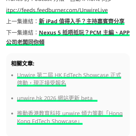
itpc://feeds.feedburner.com/UnwireLive
上一集連結：
新 iPad 值得入手？主持嘉賓齊分享
下一集連結：
Nexus 5 抵唔抵玩？PCM 主編、APP
公司老闆同你傾
相關文章:
Unwire 第二屆 HK EdTech Showcase 正式
啓動，現正接受報名
unwire.hk 2026 網站更新 beta
推動香港教育科技 unwire 傾力策劃「Hong
Kong EdTech Showcase」