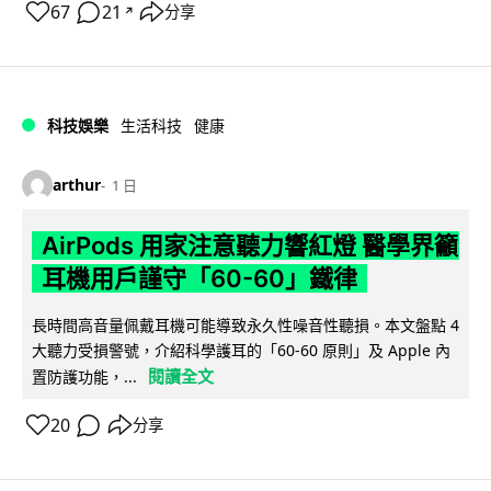
67
21
分享
↗
科技娛樂
生活科技
健康
arthur
1 日
AirPods 用家注意聽力響紅燈 醫學界籲
耳機用戶謹守「60-60」鐵律
長時間高音量佩戴耳機可能導致永久性噪音性聽損。本文盤點 4
大聽力受損警號，介紹科學護耳的「60-60 原則」及 Apple 內
閱讀全文
置防護功能，...
20
分享