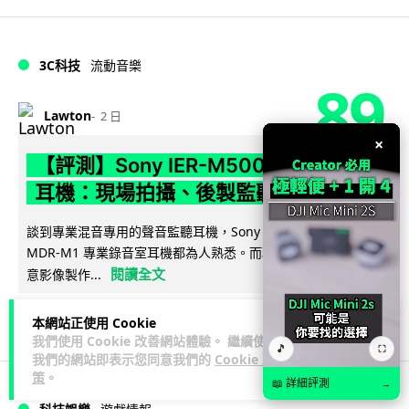
3C科技
流動音樂
89
Lawton
2 日
×
【評測】Sony IER-M500 入耳式監聽
耳機：現場拍攝、後製監聽與人聲利器
談到專業混音專用的聲音監聽耳機，Sony 經典 MDR-7506 到
MDR-M1 專業錄音室耳機都為人熟悉。而現在舞台製作者與創
閱讀全文
意影像製作...
39
5
分享
↗
本網站正使用 Cookie
我們使用 Cookie 改善網站體驗。 繼續使用
🎵
⛶
我們的網站即表示您同意我們的
Cookie 政
策
。
📖 詳細評測
→