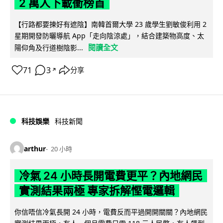
2 萬人下載衝榜首
【行路都要揀好有遮陰】南韓首爾大學 23 歲學生劉敏俊利用 2
星期開發防曬導航 App「走向陰涼處」，結合建築物高度、太
閱讀全文
陽仰角及行道樹陰影...
71
3
分享
↗
科技娛樂
科技新聞
arthur
20 小時
冷氣 24 小時長開電費更平？內地網民
實測結果兩極 專家拆解慳電邏輯
你信唔信冷氣長開 24 小時，電費反而平過開開關關？內地網民