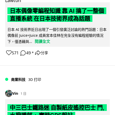
日本偶像零編程知識 靠 AI 搞了一整個
直播系統 在日本技術界成為話題
日本 AI 技術界近日出現了一個引發廣泛討論的熱門話題：日本
偶像前 Juice=Juice 成員宮本佳林在完全沒有編程經驗的情況
閱讀全文
下，僅憑藉與...
571
49
分享
↗
商業科技
3D 打印
Vin
1 日
中三巴士鐵路迷 自製紙皮遙控巴士 門,