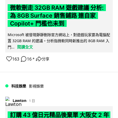
微軟刪走 32GB RAM 遊戲建議 分析:
為 8GB Surface 銷售鋪路 連自家
Copilot+ 門檻也未到
Microsoft 被發現靜靜刪除官方網站上，對遊戲玩家要為電腦配
置 32GB RAM 的建議。分析指微軟同時新推出的 8GB RAM 入
閱讀全文
門...
163
16
分享
↗
科技娛樂
影視娛樂
Lawton
1 日
訂購 43 億日元精品後棄單 大阪女 2 年