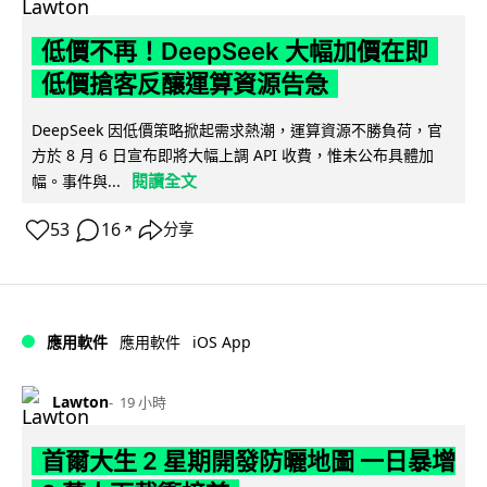
低價不再！DeepSeek 大幅加價在即
低價搶客反釀運算資源告急
DeepSeek 因低價策略掀起需求熱潮，運算資源不勝負荷，官
方於 8 月 6 日宣布即將大幅上調 API 收費，惟未公布具體加
閱讀全文
幅。事件與...
53
16
分享
↗
iOS App
應用軟件
應用軟件
Lawton
19 小時
首爾大生 2 星期開發防曬地圖 一日暴增