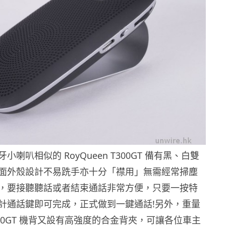
喇叭相似的 RoyQueen T300GT 備有黑、白雙
面外殼設計不易跣手亦十分「襟用」無需經常掃塵
，要接聽聽話或者結束通話非常方便，只要一按特
計通話鍵即可完成，正式做到一鍵通話!另外，重量
 T300GT 機背又設有高強度的合金背夾，可讓各位車主