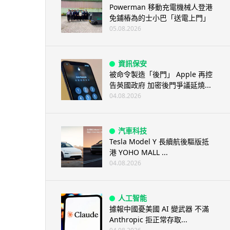
Powerman 移動充電機械人登港
免鋪樁為的士小巴「送電上門」
05.08.2026
資訊保安
被命令製造「後門」 Apple 再控
告英國政府 加密後門爭議延燒...
04.08.2026
汽車科技
Tesla Model Y 長續航後驅版抵
港 YOHO MALL ...
04.08.2026
人工智能
據報中國憂美國 AI 變武器 不滿
Anthropic 拒正常存取...