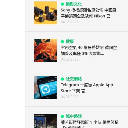
攝影文化
Sony 授權鏡頭名單公佈 中國廠
平價鏡頭全數缺席 Nikon 已...
04.08.2026
健康
室內空氣 40 度暑熱難耐 德國空
調普及率僅 3% 大眾繼...
04.08.2026
社交網絡
Telegram 一度從 Apple App
Store 下架 官...
04.08.2026
城中熱話
葵芳街燈狂閃近 1 小時 網民笑稱