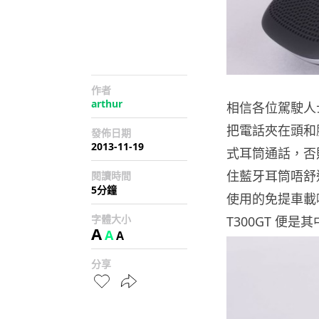
作者
arthur
相信各位駕駛人
把電話夾在頭和
發佈日期
2013-11-19
式耳筒通話，否則
住藍牙耳筒唔舒
閱讀時間
5分鐘
使用的免提車載喇
字體大小
T300GT 便
A
A
A
分享