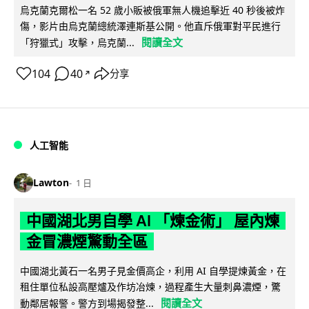
烏克蘭克爾松一名 52 歲小販被俄軍無人機追擊近 40 秒後被炸
傷，影片由烏克蘭總統澤連斯基公開。他直斥俄軍對平民進行
閱讀全文
「狩獵式」攻擊，烏克蘭...
104
40
分享
↗
人工智能
Lawton
1 日
中國湖北男自學 AI 「煉金術」 屋內煉
金冒濃煙驚動全區
中國湖北黃石一名男子見金價高企，利用 AI 自學提煉黃金，在
租住單位私設高壓爐及作坊冶煉，過程產生大量刺鼻濃煙，驚
閱讀全文
動鄰居報警。警方到場揭發整...