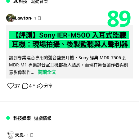
3C科技
流動音樂
89
Lawton
1 日
【評測】Sony IER-M500 入耳式監聽
耳機：現場拍攝、後製監聽與人聲利器
談到專業混音專用的聲音監聽耳機，Sony 經典 MDR-7506 到
MDR-M1 專業錄音室耳機都為人熟悉。而現在舞台製作者與創
閱讀全文
意影像製作...
37
4
分享
↗
科技娛樂
遊戲情報
天恩
1 日