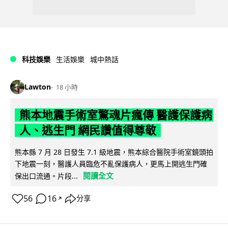
科技娛樂
生活娛樂
城中熱話
Lawton
18 小時
熊本地震手術室驚魂片瘋傳 醫護保護病
人、逃生門 網民讚值得尊敬
熊本縣 7 月 28 日發生 7.1 級地震，熊本綜合醫院手術室鏡頭拍
下地震一刻，醫護人員臨危不亂保護病人，更馬上開逃生門確
閱讀全文
保出口流通。片段...
56
16
分享
↗