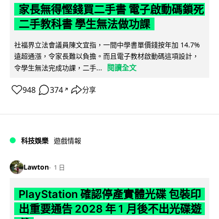
家長無得慳錢買二手書 電子啟動碼鎖死
二手教科書 學生無法做功課
社福界立法會議員陳文宜指，一間中學書單價錢按年加 14.7%
遠超通漲，令家長難以負擔。而且電子教材啟動碼這項設計，
閱讀全文
令學生無法完成功課，二手...
948
374
分享
↗
科技娛樂
遊戲情報
Lawton
1 日
PlayStation 確認停產實體光碟 包裝印
出重要通告 2028 年 1 月後不出光碟遊