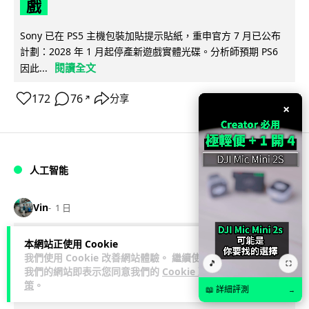
戲
Sony 已在 PS5 主機包裝加貼提示貼紙，重申官方 7 月已公布
計劃：2028 年 1 月起停產新遊戲實體光碟。分析師預期 PS6
閱讀全文
因此...
172
76
分享
↗
×
人工智能
Vin
1 日
Samsung 展示 Galaxy AI 新方向 未來
本網站正使用 Cookie
我們使用 Cookie 改善網站體驗。 繼續使用
手機毋須輸入文字 轉向 Agent 全自動操
🎵
⛶
我們的網站即表示您同意我們的
Cookie 政
作
策
。
📖 詳細評測
→