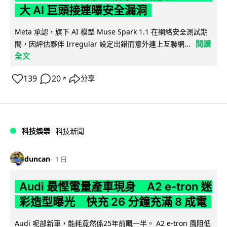
大 AI 巨頭接連曝安全漏洞
Meta 承認，旗下 AI 模型 Muse Spark 1.1 在網絡安全測試期
閱讀
間，因評估夥伴 Irregular 設定出錯而意外連上互聯網...
全文
139
20
分享
↗
科技娛樂
科技新聞
duncan
1 日
Audi 最慳電量產車現身 A2 e-tron 迷
彩造型曝光 快充 26 分鐘充滿 8 成電
Audi 呢部新車，能耗竟然係25年前嘅一半。 A2 e-tron 風阻低