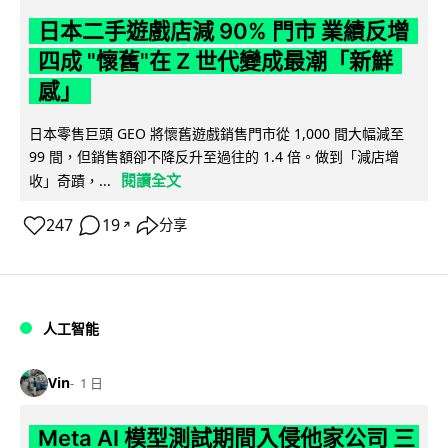
日本二手遊戲店減 90% 門市 業績反增
四成 "懷舊"在 Z 世代變成最潮「新鮮
感」
日本零售巨頭 GEO 將懷舊遊戲銷售門市從 1,000 間大幅減至
99 間，但銷售額卻不降反升至過往的 1.4 倍。做到「減店增
閱讀全文
收」奇蹟，...
247
19
分享
↗
人工智能
Vin
1 日
Meta AI 模型測試期間入侵他家公司 三