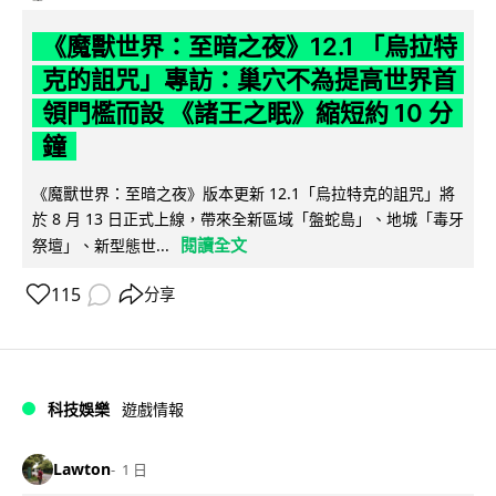
《魔獸世界：至暗之夜》12.1 「烏拉特
克的詛咒」專訪：巢穴不為提高世界首
領門檻而設 《諸王之眠》縮短約 10 分
鐘
《魔獸世界：至暗之夜》版本更新 12.1「烏拉特克的詛咒」將
於 8 月 13 日正式上線，帶來全新區域「盤蛇島」、地城「毒牙
閱讀全文
祭壇」、新型態世...
115
分享
科技娛樂
遊戲情報
Lawton
1 日