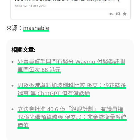
來源：
mashable
相關文章:
外賣員幫手閂門有錢分 Waymo 付錢委託關
車門每次 88 港元
問及香港與新加坡創科比較 孫東：少花錢多
辦事 無 ChatGPT 但有港話通
立法會批准 40.6 億「銳眼計劃」 有議員指
14億光纖預算誇張 保安局：非金錢衡量系統
價值