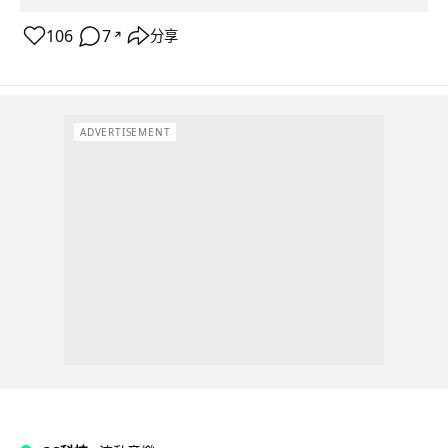
106
7
分享
↗
ADVERTISEMENT