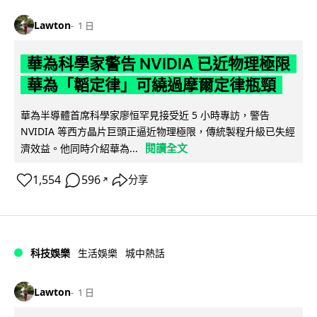
Lawton
1 日
華為科學家警告 NVIDIA 已近物理極限
華為「韜定律」可繞過摩爾定律瓶頸
華為半導體首席科學家廖恒罕見接受近 5 小時專訪，警告
NVIDIA 等西方晶片巨頭正逼近物理極限，傳統製程升級已失經
閱讀全文
濟效益。他同時介紹華為...
1,554
596
分享
↗
科技娛樂
生活娛樂
城中熱話
Lawton
1 日