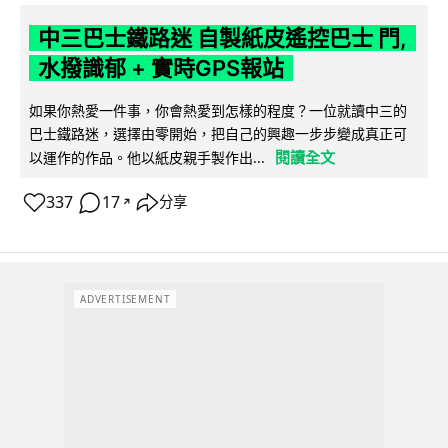
中三巴士鐵路迷 自製紙皮遙控巴士 門,
水撥識郁 + 實時GPS報站
如果你熱愛一件事，你會熱愛到怎樣的程度？一位就讀中三的
巴士鐵路迷，選擇由零開始，把自己的興趣一步步變成真正可
閱讀全文
以運作的作品。他以紙皮親手製作出...
337
17
分享
↗
ADVERTISEMENT