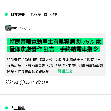
科技娛樂
生活娛樂
城中熱話
Vin
17 小時
特朗普嘲電動車主有里程病 剩 75% 電
量即焦慮發作 狂言一手終結電車指令
特朗普在拉斯維加斯造勢大會上公開嘲諷電動車車主患有「里
程焦慮病」，聲稱電量剩 75% 便發作，並重申已廢除電動車強
閱讀全文
制令。惟專業車媒隨即反駁，...
452
204
分享
↗
人工智能