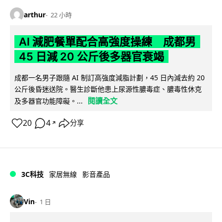
arthur
22 小時
AI 減肥餐單配合高強度操練 成都男
45 日減 20 公斤後多器官衰竭
成都一名男子跟隨 AI 制訂高強度減脂計劃，45 日內減去約 20
公斤後昏迷送院。醫生診斷他患上尿源性膿毒症、膿毒性休克
閱讀全文
及多器官功能障礙。...
20
4
分享
↗
3C科技
家居無線
影音產品
Vin
1 日