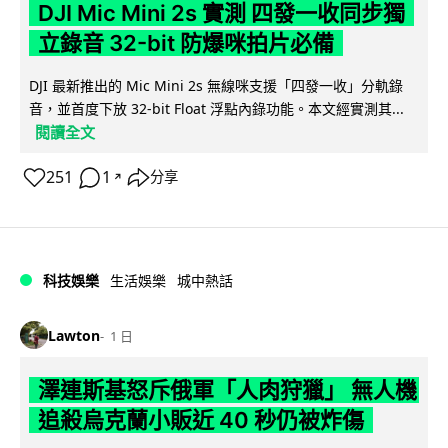
DJI Mic Mini 2s 實測 四發一收同步獨
立錄音 32-bit 防爆咪拍片必備
DJI 最新推出的 Mic Mini 2s 無線咪支援「四發一收」分軌錄
音，並首度下放 32-bit Float 浮點內錄功能。本文經實測其...
閱讀全文
251
1
分享
↗
科技娛樂
生活娛樂
城中熱話
Lawton
1 日
澤連斯基怒斥俄軍「人肉狩獵」 無人機
追殺烏克蘭小販近 40 秒仍被炸傷