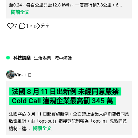
至0.24，每百公里只需12.8 kWh，一度電行到7.8公里。6...
閱讀全文
7
1
分享
↗
科技娛樂
生活娛樂
城中熱話
Vin
1 日
法國 8 月 11 日出新例 未經同意嚴禁
Cold Call 違規企業最高罰 345 萬
法國將於 8 月 11 日起實施新例，全面禁止企業未經消費者同意
致電推銷，由「opt-out」拒接登記制轉為「opt-in」先徵同意
閱讀全文
機制。違...