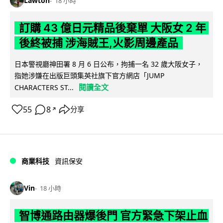
Lawton
18 小時
訂購 43 億日元精品後棄單 大阪女 2 年
後終被捕 涉海賊王,火影周邊產品
日本警視廳神田署 8 月 6 日公布，拘捕一名 32 歲大阪女子，
指她涉嫌在出版巨頭集英社旗下官方網店「JUMP
閱讀全文
CHARACTERS ST...
55
8
分享
↗
商業科技
資訊保安
Vin
18 小時
智博通路由器爆後門 官方緊急下架止血