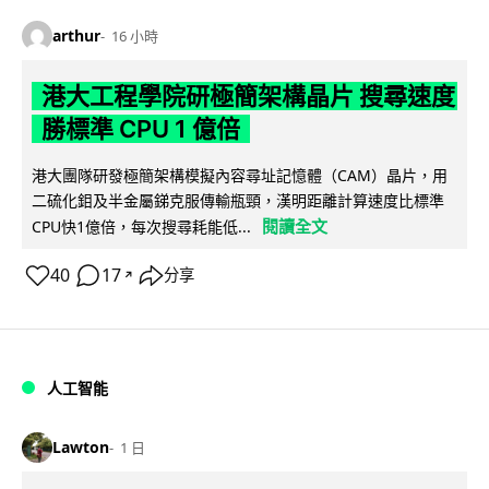
arthur
16 小時
港大工程學院研極簡架構晶片 搜尋速度
勝標準 CPU 1 億倍
港大團隊研發極簡架構模擬內容尋址記憶體（CAM）晶片，用
二硫化鉬及半金屬銻克服傳輸瓶頸，漢明距離計算速度比標準
閱讀全文
CPU快1億倍，每次搜尋耗能低...
40
17
分享
↗
人工智能
Lawton
1 日