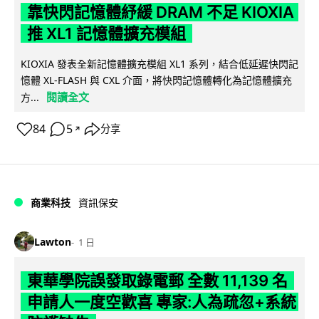
靠快閃記憶體紓緩 DRAM 不足 KIOXIA
推 XL1 記憶體擴充模組
KIOXIA 發表全新記憶體擴充模組 XL1 系列，結合低延遲快閃記
憶體 XL-FLASH 與 CXL 介面，將快閃記憶體轉化為記憶體擴充
閱讀全文
方...
84
5
分享
↗
商業科技
資訊保安
Lawton
1 日
東華學院誤發取錄電郵 全數 11,139 名
申請人一度空歡喜 專家:人為疏忽+系統