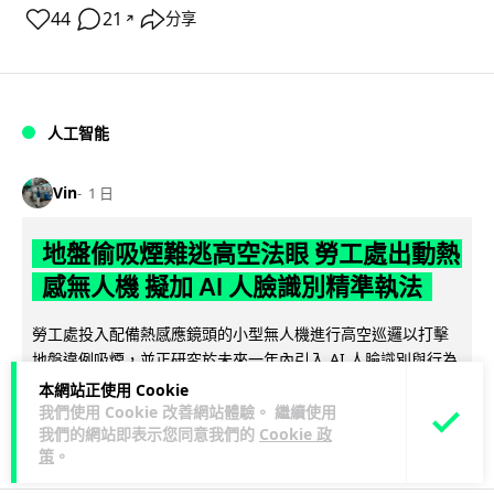
44
21
分享
↗
人工智能
Vin
1 日
地盤偷吸煙難逃高空法眼 勞工處出動熱
感無人機 擬加 AI 人臉識別精準執法
勞工處投入配備熱感應鏡頭的小型無人機進行高空巡邏以打擊
地盤違例吸煙，並正研究於未來一年內引入 AI 人臉識別與行為
閱讀全文
分析功能，結合三大技術進一...
本網站正使用 Cookie
我們使用 Cookie 改善網站體驗。 繼續使用
246
55
我們的網站即表示您同意我們的
Cookie 政
分享
↗
策
。