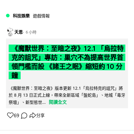
科技娛樂
遊戲情報
天恩
6 小時
《魔獸世界：至暗之夜》12.1 「烏拉特
克的詛咒」專訪：巢穴不為提高世界首
領門檻而設 《諸王之眠》縮短約 10 分
鐘
《魔獸世界：至暗之夜》版本更新 12.1「烏拉特克的詛咒」將
於 8 月 13 日正式上線，帶來全新區域「盤蛇島」、地城「毒牙
閱讀全文
祭壇」、新型態世...
69
分享