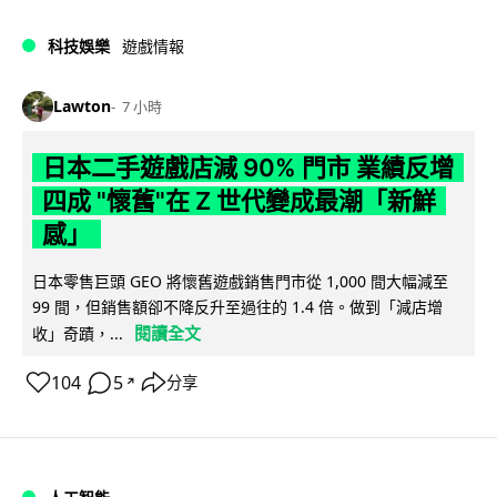
科技娛樂
遊戲情報
Lawton
7 小時
日本二手遊戲店減 90% 門市 業績反增
四成 "懷舊"在 Z 世代變成最潮「新鮮
感」
日本零售巨頭 GEO 將懷舊遊戲銷售門市從 1,000 間大幅減至
99 間，但銷售額卻不降反升至過往的 1.4 倍。做到「減店增
閱讀全文
收」奇蹟，...
104
5
分享
↗