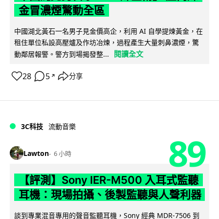
金冒濃煙驚動全區
中國湖北黃石一名男子見金價高企，利用 AI 自學提煉黃金，在
租住單位私設高壓爐及作坊冶煉，過程產生大量刺鼻濃煙，驚
閱讀全文
動鄰居報警。警方到場揭發整...
28
5
分享
↗
3C科技
流動音樂
89
Lawton
6 小時
【評測】Sony IER-M500 入耳式監聽
耳機：現場拍攝、後製監聽與人聲利器
談到專業混音專用的聲音監聽耳機，Sony 經典 MDR-7506 到