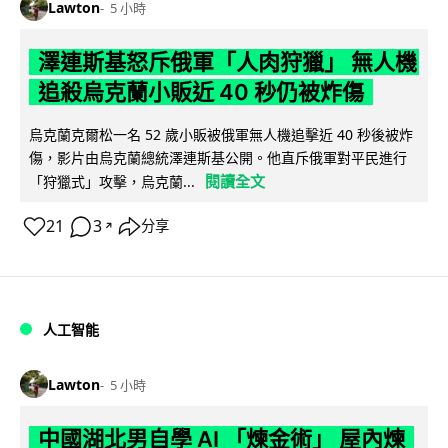
Lawton
5 小時
澤連斯基怒斥俄軍「人肉狩獵」 無人機
追殺烏克蘭小販近 40 秒仍被炸傷
烏克蘭克爾松一名 52 歲小販被俄軍無人機追擊近 40 秒後被炸
傷，影片由烏克蘭總統澤連斯基公開。他直斥俄軍對平民進行
閱讀全文
「狩獵式」攻擊，烏克蘭...
21
3
分享
↗
人工智能
Lawton
5 小時
中國湖北男自學 AI 「煉金術」 屋內煉