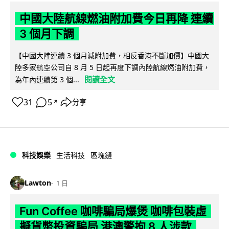
中國大陸航線燃油附加費今日再降 連續
3 個月下調
【中國大陸連續 3 個月減附加費，相反香港不斷加價】中國大
陸多家航空公司自 8 月 5 日起再度下調內陸航線燃油附加費，
閱讀全文
為年內連續第 3 個...
31
5
分享
↗
科技娛樂
生活科技
區塊鏈
Lawton
1 日
Fun Coffee 咖啡騙局爆煲 咖啡包裝虛
擬貨幣投資騙局 港澳警拘 8 人涉款