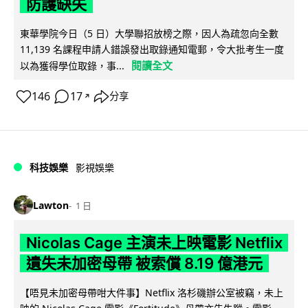
防護缺失
東華學院今日（5 日）大學聯招放榜之際，因人為疏忽向全數
11,139 名課程申請人錯誤發出取錄通知電郵，令大批考生一度
閱讀全文
以為獲得學位取錄，事...
146
17
分享
↗
科技娛樂
影視娛樂
Lawton
1 日
Nicolas Cage 主演未上映電影 Netflix
遺失未加密母帶 被索償 8.19 億港元
【唔見未加密母帶咁大件事】Netflix 洛杉磯辦公室被竊，未上