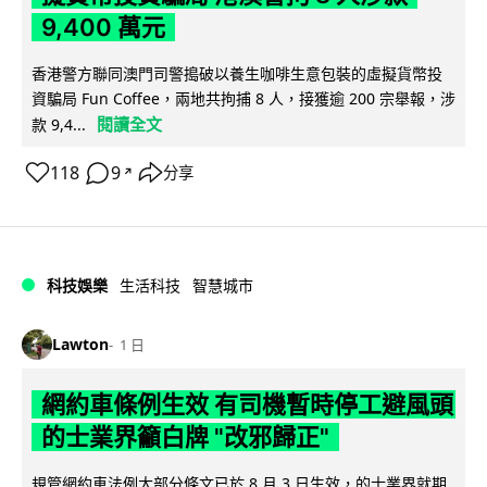
9,400 萬元
香港警方聯同澳門司警搗破以養生咖啡生意包裝的虛擬貨幣投
資騙局 Fun Coffee，兩地共拘捕 8 人，接獲逾 200 宗舉報，涉
閱讀全文
款 9,4...
118
9
分享
↗
科技娛樂
生活科技
智慧城市
Lawton
1 日
網約車條例生效 有司機暫時停工避風頭
的士業界籲白牌 "改邪歸正"
規管網約車法例大部分條文已於 8 月 3 日生效，的士業界就期