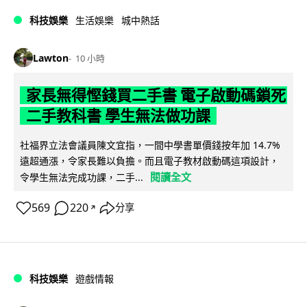
科技娛樂
生活娛樂
城中熱話
Lawton
10 小時
家長無得慳錢買二手書 電子啟動碼鎖死
二手教科書 學生無法做功課
社福界立法會議員陳文宜指，一間中學書單價錢按年加 14.7%
遠超通漲，令家長難以負擔。而且電子教材啟動碼這項設計，
閱讀全文
令學生無法完成功課，二手...
569
220
分享
↗
科技娛樂
遊戲情報