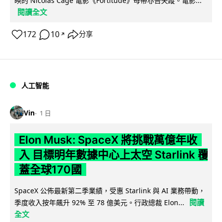
映的 Nicolas Cage 電影《Fortitude》母帶亦告失蹤。電影...
閱讀全文
172
10
分享
↗
人工智能
Vin
1 日
Elon Musk: SpaceX 將挑戰萬億年收
入 目標明年數據中心上太空 Starlink 覆
蓋全球170國
SpaceX 公佈最新第二季業績，受惠 Starlink 與 AI 業務帶動，
閱讀
季度收入按年飆升 92% 至 78 億美元。行政總裁 Elon...
全文