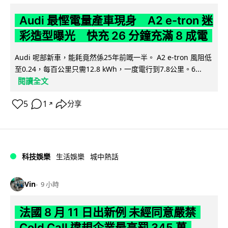
Audi 最慳電量產車現身 A2 e-tron 迷
彩造型曝光 快充 26 分鐘充滿 8 成電
Audi 呢部新車，能耗竟然係25年前嘅一半。 A2 e-tron 風阻低
至0.24，每百公里只需12.8 kWh，一度電行到7.8公里。6...
閱讀全文
5
1
分享
↗
科技娛樂
生活娛樂
城中熱話
Vin
9 小時
法國 8 月 11 日出新例 未經同意嚴禁
Cold Call 違規企業最高罰 345 萬