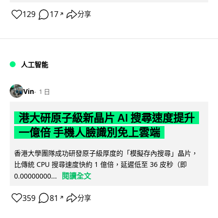
129
17
分享
↗
人工智能
Vin
1 日
港大研原子級新晶片 AI 搜尋速度提升
一億倍 手機人臉識別免上雲端
香港大學團隊成功研發原子級厚度的「模擬存內搜尋」晶片，
比傳統 CPU 搜尋速度快約 1 億倍，延遲低至 36 皮秒（即
閱讀全文
0.00000000...
359
81
分享
↗