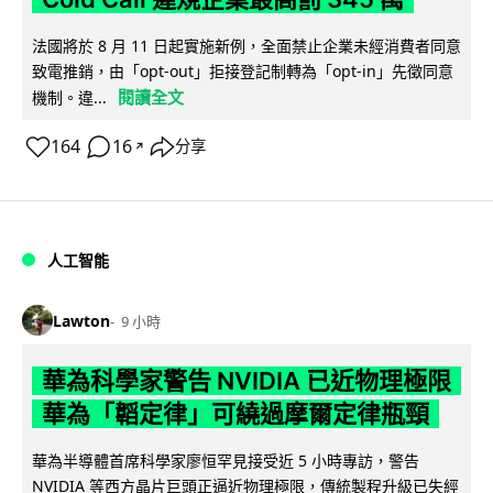
法國將於 8 月 11 日起實施新例，全面禁止企業未經消費者同意
致電推銷，由「opt-out」拒接登記制轉為「opt-in」先徵同意
閱讀全文
機制。違...
164
16
分享
↗
人工智能
Lawton
9 小時
華為科學家警告 NVIDIA 已近物理極限
華為「韜定律」可繞過摩爾定律瓶頸
華為半導體首席科學家廖恒罕見接受近 5 小時專訪，警告
NVIDIA 等西方晶片巨頭正逼近物理極限，傳統製程升級已失經