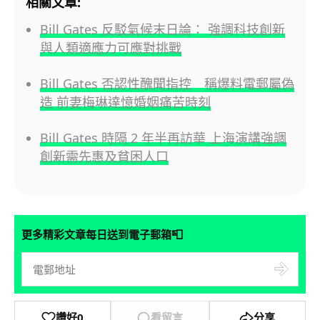
相關文章:
Bill Gates 反駁氣候末日論： 強調科技創新
與人類適應力可應對挑戰
Bill Gates 否認性醜聞指控 稱爆料電郵屬偽
造 前妻梅琳達憶婚姻痛苦時刻
Bill Gates 時隔 2 年半再訪華 上海演講強調
創新需先惠及貧困人口
📮
更多精彩文章每日送到電子郵箱
讚好
0
看留言
分享