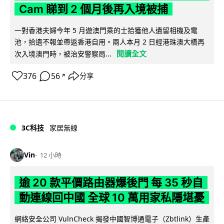
Cam 睇到 2 個月後再入境被捕
一對香港夫婦今年 5 月遊澳門乘的士拾獲他人遺留相機及電
池，拾遺不報並帶返香港自用。兩人本月 2 日經港珠澳大橋再
閱讀全文
次入境澳門時，被治安警察局...
376
56
分享
↗
3C科技
家居無線
Vin
12 小時
逾 20 款平價路由器爆後門 每 35 秒自
動連線回中國 全球 10 萬用家私隱堪憂
網絡安全公司 VulnCheck 揭發中國智博通電子（Zbtlink）生產