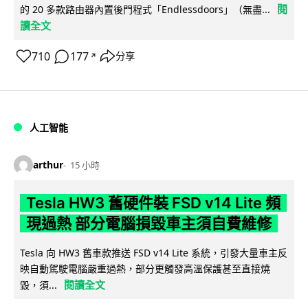
閱
的 20 多款路由器內置後門程式「Endlessdoors」（無盡...
讀全文
710
177
分享
↗
人工智能
arthur
15 小時
Tesla HW3 舊硬件裝 FSD v14 Lite 頻
現過熱 部分電腦損毀車主須自費維修
Tesla 向 HW3 舊車款推送 FSD v14 Lite 系統，引發大量車主反
映自動駕駛電腦嚴重過熱，部分更觸發高溫保護甚至直接燒
閱讀全文
毀，須...