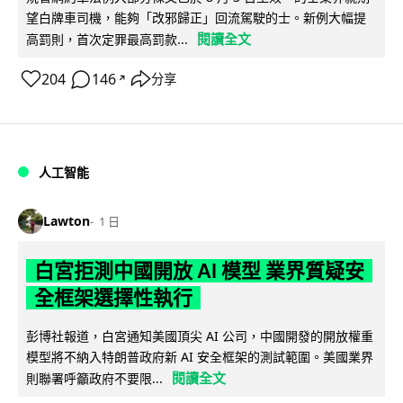
望白牌車司機，能夠「改邪歸正」回流駕駛的士。新例大幅提
閱讀全文
高罰則，首次定罪最高罰款...
204
146
分享
↗
人工智能
Lawton
1 日
白宮拒測中國開放 AI 模型 業界質疑安
全框架選擇性執行
彭博社報道，白宮通知美國頂尖 AI 公司，中國開發的開放權重
模型將不納入特朗普政府新 AI 安全框架的測試範圍。美國業界
閱讀全文
則聯署呼籲政府不要限...