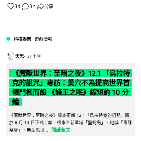
34
3
分享
↗
科技娛樂
遊戲情報
天恩
21 小時
《魔獸世界：至暗之夜》12.1 「烏拉特
克的詛咒」專訪：巢穴不為提高世界首
領門檻而設 《諸王之眠》縮短約 10 分
鐘
《魔獸世界：至暗之夜》版本更新 12.1「烏拉特克的詛咒」將
於 8 月 13 日正式上線，帶來全新區域「盤蛇島」、地城「毒牙
閱讀全文
祭壇」、新型態世...