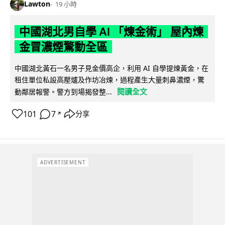
Lawton
19 小時
中國湖北男自學 AI 「煉金術」 屋內煉
金冒濃煙驚動全區
中國湖北黃石一名男子見金價高企，利用 AI 自學提煉黃金，在
租住單位私設高壓爐及作坊冶煉，過程產生大量刺鼻濃煙，驚
閱讀全文
動鄰居報警。警方到場揭發整...
101
7
分享
↗
ADVERTISEMENT