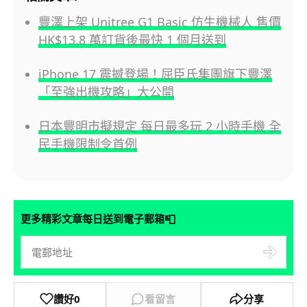
豐澤上架 Unitree G1 Basic 仿生機械人 售價
HK$13.8 萬訂貨後最快 1 個月送到
iPhone 17 震撼登場！屈臣氏集團旗下豐澤
「至強出機攻略」大公開
日本豐明市擬規定 每日最多玩 2 小時手機 全
民手機限制令首例
📮
更多精彩文章每日送到電子郵箱
讚好
0
看留言
分享