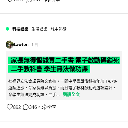
科技娛樂
生活娛樂
城中熱話
Lawton
1 日
家長無得慳錢買二手書 電子啟動碼鎖死
二手教科書 學生無法做功課
社福界立法會議員陳文宜指，一間中學書單價錢按年加 14.7%
遠超通漲，令家長難以負擔。而且電子教材啟動碼這項設計，
閱讀全文
令學生無法完成功課，二手...
892
346
分享
↗