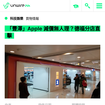
WWDC 2026
GenAI 與雲端科技專區
ERP 與商業 AI
「豐澤」Apple 減價無人理？德福分店直擊
科技娛樂
買物情報
「豐澤」Apple 減價無人理？德福分店直
擊
作者
發佈日期
閱讀時間