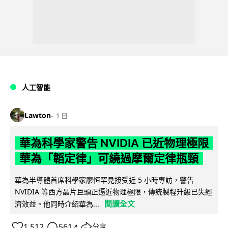
人工智能
Lawton
1 日
華為科學家警告 NVIDIA 已近物理極限
華為「韜定律」可繞過摩爾定律瓶頸
華為半導體首席科學家廖恒罕見接受近 5 小時專訪，警告
NVIDIA 等西方晶片巨頭正逼近物理極限，傳統製程升級已失經
閱讀全文
濟效益。他同時介紹華為...
1,512
561
分享
↗