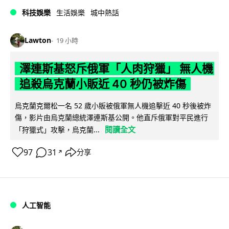
科技娛樂
生活娛樂
城中熱話
Lawton
19 小時
澤連斯基怒斥俄軍「人肉狩獵」 無人機
追殺烏克蘭小販近 40 秒仍被炸傷
烏克蘭克爾松一名 52 歲小販被俄軍無人機追擊近 40 秒後被炸
傷，影片由烏克蘭總統澤連斯基公開。他直斥俄軍對平民進行
閱讀全文
「狩獵式」攻擊，烏克蘭...
97
31
分享
↗
人工智能