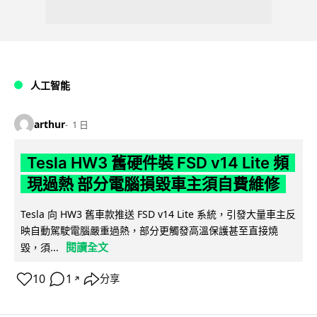
人工智能
arthur
1 日
Tesla HW3 舊硬件裝 FSD v14 Lite 頻
現過熱 部分電腦損毀車主須自費維修
Tesla 向 HW3 舊車款推送 FSD v14 Lite 系統，引發大量車主反
映自動駕駛電腦嚴重過熱，部分更觸發高溫保護甚至直接燒
閱讀全文
毀，須...
10
1
分享
↗