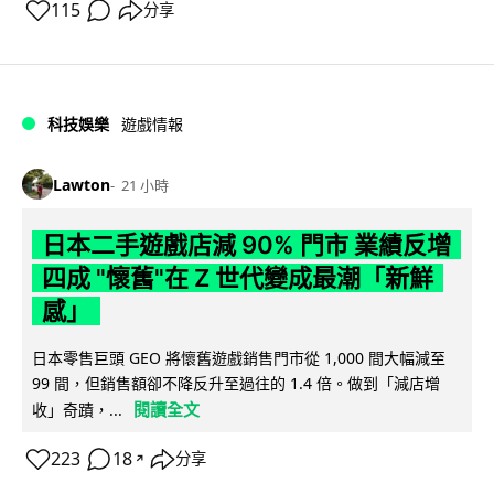
115
分享
科技娛樂
遊戲情報
Lawton
21 小時
日本二手遊戲店減 90% 門市 業績反增
四成 "懷舊"在 Z 世代變成最潮「新鮮
感」
日本零售巨頭 GEO 將懷舊遊戲銷售門市從 1,000 間大幅減至
99 間，但銷售額卻不降反升至過往的 1.4 倍。做到「減店增
閱讀全文
收」奇蹟，...
223
18
分享
↗