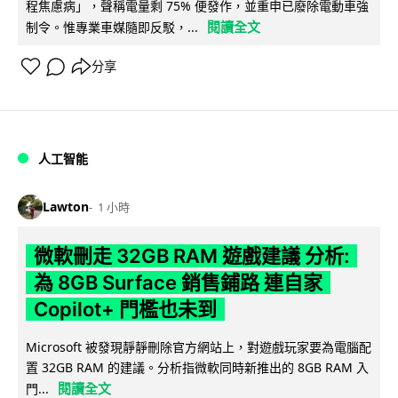
程焦慮病」，聲稱電量剩 75% 便發作，並重申已廢除電動車強
閱讀全文
制令。惟專業車媒隨即反駁，...
分享
人工智能
Lawton
1 小時
微軟刪走 32GB RAM 遊戲建議 分析:
為 8GB Surface 銷售鋪路 連自家
Copilot+ 門檻也未到
Microsoft 被發現靜靜刪除官方網站上，對遊戲玩家要為電腦配
置 32GB RAM 的建議。分析指微軟同時新推出的 8GB RAM 入
閱讀全文
門...