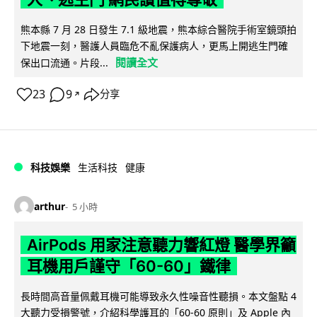
熊本縣 7 月 28 日發生 7.1 級地震，熊本綜合醫院手術室鏡頭拍
下地震一刻，醫護人員臨危不亂保護病人，更馬上開逃生門確
閱讀全文
保出口流通。片段...
23
9
分享
↗
科技娛樂
生活科技
健康
arthur
5 小時
AirPods 用家注意聽力響紅燈 醫學界籲
耳機用戶謹守「60-60」鐵律
長時間高音量佩戴耳機可能導致永久性噪音性聽損。本文盤點 4
大聽力受損警號，介紹科學護耳的「60-60 原則」及 Apple 內