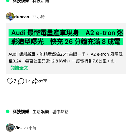
科技娛樂
科技新聞
duncan
23 小時
Audi 最慳電量產車現身 A2 e-tron 迷
彩造型曝光 快充 26 分鐘充滿 8 成電
Audi 呢部新車，能耗竟然係25年前嘅一半。 A2 e-tron 風阻低
至0.24，每百公里只需12.8 kWh，一度電行到7.8公里。6...
閱讀全文
7
1
分享
↗
科技娛樂
生活娛樂
城中熱話
Vin
23 小時