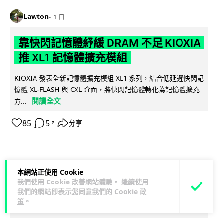
Lawton
1 日
靠快閃記憶體紓緩 DRAM 不足 KIOXIA
推 XL1 記憶體擴充模組
KIOXIA 發表全新記憶體擴充模組 XL1 系列，結合低延遲快閃記
憶體 XL-FLASH 與 CXL 介面，將快閃記憶體轉化為記憶體擴充
閱讀全文
方...
85
5
分享
↗
本網站正使用 Cookie
商業科技
資訊保安
我們使用 Cookie 改善網站體驗。 繼續使用
我們的網站即表示您同意我們的
Cookie 政
Lawton
1 日
策
。