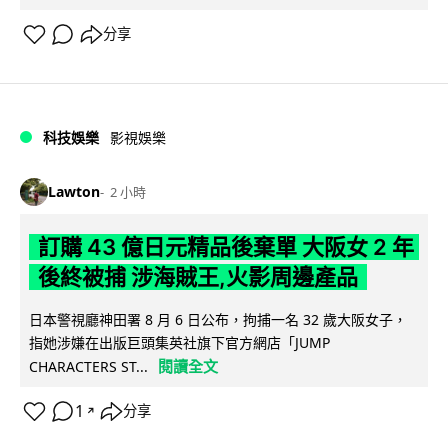
分享
科技娛樂
影視娛樂
Lawton
2 小時
訂購 43 億日元精品後棄單 大阪女 2 年
後終被捕 涉海賊王,火影周邊產品
日本警視廳神田署 8 月 6 日公布，拘捕一名 32 歲大阪女子，
指她涉嫌在出版巨頭集英社旗下官方網店「JUMP
閱讀全文
CHARACTERS ST...
1
分享
↗