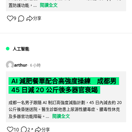
閱讀全文
置防護功能，...
9
分享
人工智能
arthur
6 小時
AI 減肥餐單配合高強度操練 成都男
45 日減 20 公斤後多器官衰竭
成都一名男子跟隨 AI 制訂高強度減脂計劃，45 日內減去約 20
公斤後昏迷送院。醫生診斷他患上尿源性膿毒症、膿毒性休克
閱讀全文
及多器官功能障礙。...
10
2
分享
↗