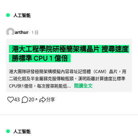
人工智能
arthur
1 日
港大工程學院研極簡架構晶片 搜尋速度
勝標準 CPU 1 億倍
港大團隊研發極簡架構模擬內容尋址記憶體（CAM）晶片，用
二硫化鉬及半金屬銻克服傳輸瓶頸，漢明距離計算速度比標準
閱讀全文
CPU快1億倍，每次搜尋耗能低...
43
20
分享
↗
人工智能