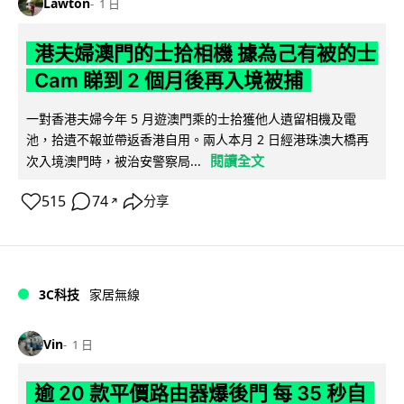
Lawton
1 日
港夫婦澳門的士拾相機 據為己有被的士
Cam 睇到 2 個月後再入境被捕
一對香港夫婦今年 5 月遊澳門乘的士拾獲他人遺留相機及電
池，拾遺不報並帶返香港自用。兩人本月 2 日經港珠澳大橋再
閱讀全文
次入境澳門時，被治安警察局...
515
74
分享
↗
3C科技
家居無線
Vin
1 日
逾 20 款平價路由器爆後門 每 35 秒自