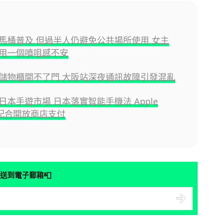
馬桶普及 但過半人仍避免公共場所使用 女主
用一個噴咀感不安
儲物櫃開不了門 大阪站深夜通訊故障引發混亂
日本手遊市場 日本落實智能手機法 Apple
e 配合開放商店支付
📮
送到電子郵箱