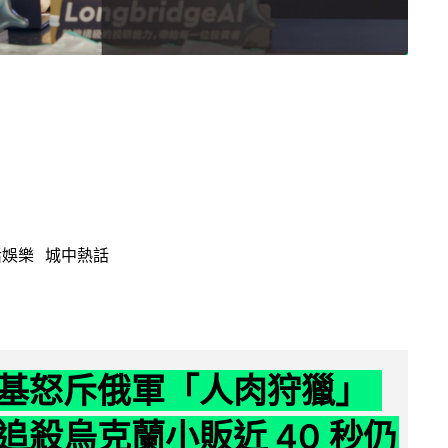
活娛樂
城中熱話
基怒斥俄軍「人肉狩獵」
追殺烏克蘭小販近 40 秒仍