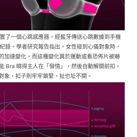
a 內置了一個心跳感應器，經藍牙傳送心跳數據到手機
分析紀錄。學者研究報告指出，女性碰到心儀對象時，
的加速變化，而這種變化異於運動或看恐佈片被嚇
能 Bra 曉得主人在「發情」，然後自動解開前扣。
對象，扣子則牢牢鎖緊，扯也址不開。