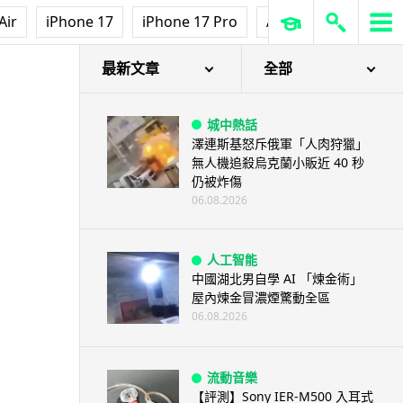
Air
iPhone 17
iPhone 17 Pro
AirPods Pro 3
Ap
最新文章
全部
城中熱話
澤連斯基怒斥俄軍「人肉狩獵」
無人機追殺烏克蘭小販近 40 秒
仍被炸傷
06.08.2026
人工智能
中國湖北男自學 AI 「煉金術」
屋內煉金冒濃煙驚動全區
06.08.2026
流動音樂
【評測】Sony IER-M500 入耳式