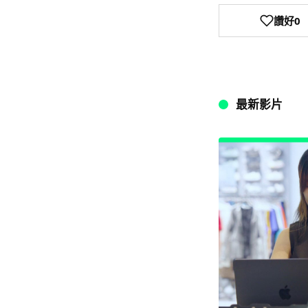
讚好
0
最新影片