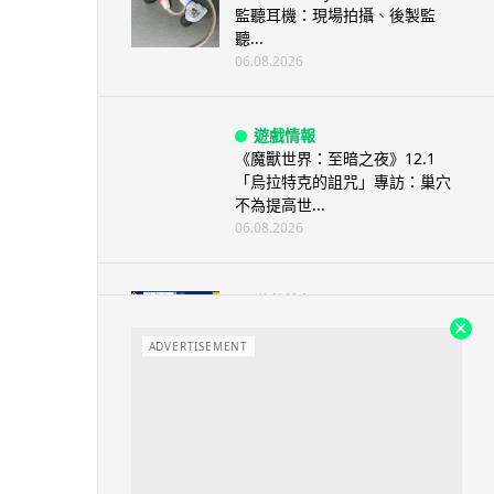
監聽耳機：現場拍攝、後製監
聽...
06.08.2026
遊戲情報
《魔獸世界：至暗之夜》12.1
「烏拉特克的詛咒」專訪：巢穴
不為提高世...
06.08.2026
遊戲情報
日本二手遊戲店減 90% 門市 業
績反增四成 “懷...
ADVERTISEMENT
06.08.2026
人工智能
Meta AI 模型測試期間入侵他家
公司 三大 AI 巨頭接連曝安全