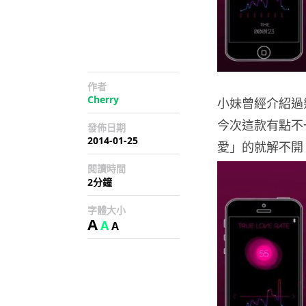
作者
Cherry
小妹曾經介紹過
今次這款有點不
發佈日期
2014-01-25
愛」的就解不開，
閱讀時間
2分鐘
字體大小
A
A
A