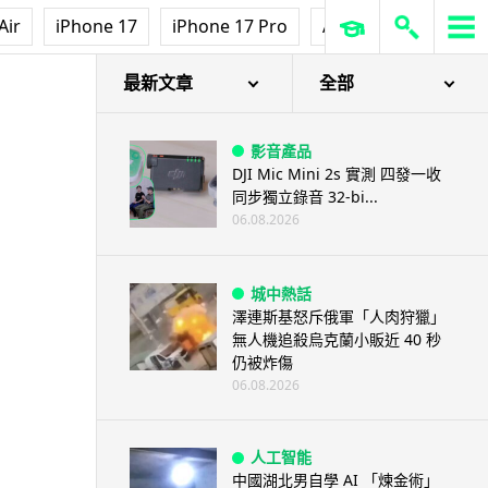
Air
iPhone 17
iPhone 17 Pro
AirPods Pro 3
Ap
最新文章
全部
影音產品
DJI Mic Mini 2s 實測 四發一收
同步獨立錄音 32-bi...
06.08.2026
城中熱話
澤連斯基怒斥俄軍「人肉狩獵」
無人機追殺烏克蘭小販近 40 秒
仍被炸傷
06.08.2026
人工智能
中國湖北男自學 AI 「煉金術」