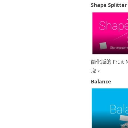
Shape Splitter
簡化版的 Fru
塊。
Balance