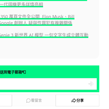
一代摺機更多詳情亮相
50 萬頁文件全公開 Elon Musk、Bill
、Google 創辦人 疑與性罪犯有複雜關係
e Genie 3 新世界 AI 模型 一句文字生成立體互動
📮
送到電子郵箱
看留言
分享