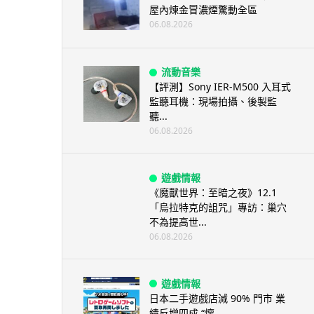
屋內煉金冒濃煙驚動全區
06.08.2026
流動音樂
【評測】Sony IER-M500 入耳式
監聽耳機：現場拍攝、後製監
聽...
06.08.2026
遊戲情報
《魔獸世界：至暗之夜》12.1
「烏拉特克的詛咒」專訪：巢穴
不為提高世...
06.08.2026
遊戲情報
日本二手遊戲店減 90% 門市 業
績反增四成 “懷...