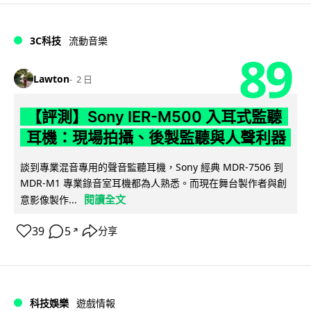
3C科技
流動音樂
89
Lawton
2 日
【評測】Sony IER-M500 入耳式監聽
耳機：現場拍攝、後製監聽與人聲利器
談到專業混音專用的聲音監聽耳機，Sony 經典 MDR-7506 到
MDR-M1 專業錄音室耳機都為人熟悉。而現在舞台製作者與創
閱讀全文
意影像製作...
39
5
分享
↗
科技娛樂
遊戲情報