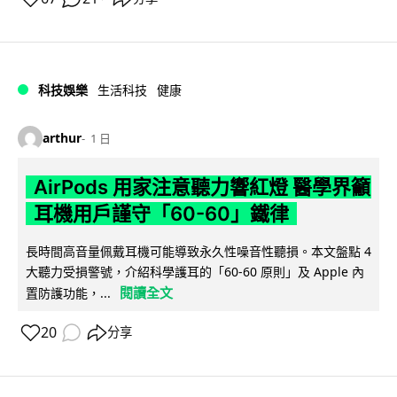
科技娛樂
生活科技
健康
arthur
1 日
AirPods 用家注意聽力響紅燈 醫學界籲
耳機用戶謹守「60-60」鐵律
長時間高音量佩戴耳機可能導致永久性噪音性聽損。本文盤點 4
大聽力受損警號，介紹科學護耳的「60-60 原則」及 Apple 內
閱讀全文
置防護功能，...
20
分享