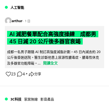
人工智能
arthur
1 日
AI 減肥餐單配合高強度操練 成都男
45 日減 20 公斤後多器官衰竭
成都一名男子跟隨 AI 制訂高強度減脂計劃，45 日內減去約 20
公斤後昏迷送院。醫生診斷他患上尿源性膿毒症、膿毒性休克
閱讀全文
及多器官功能障礙。...
23
4
分享
↗
3C科技
家居無線
影音產品