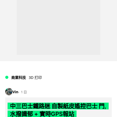
商業科技
3D 打印
Vin
1 日
中三巴士鐵路迷 自製紙皮遙控巴士 門,
水撥識郁 + 實時GPS報站