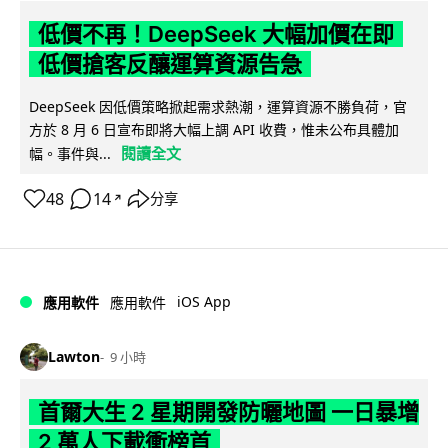
低價不再！DeepSeek 大幅加價在即
低價搶客反釀運算資源告急
DeepSeek 因低價策略掀起需求熱潮，運算資源不勝負荷，官
方於 8 月 6 日宣布即將大幅上調 API 收費，惟未公布具體加
閱讀全文
幅。事件與...
48
14
分享
↗
iOS App
應用軟件
應用軟件
Lawton
9 小時
首爾大生 2 星期開發防曬地圖 一日暴增
2 萬人下載衝榜首