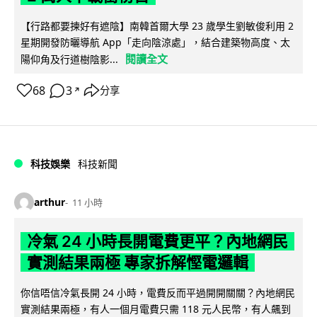
【行路都要揀好有遮陰】南韓首爾大學 23 歲學生劉敏俊利用 2
星期開發防曬導航 App「走向陰涼處」，結合建築物高度、太
閱讀全文
陽仰角及行道樹陰影...
68
3
分享
↗
科技娛樂
科技新聞
arthur
11 小時
冷氣 24 小時長開電費更平？內地網民
實測結果兩極 專家拆解慳電邏輯
你信唔信冷氣長開 24 小時，電費反而平過開開關關？內地網民
實測結果兩極，有人一個月電費只需 118 元人民幣，有人飆到