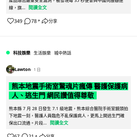
產品爆出嚴重安全漏洞，被發現每 35 秒便會與中國伺服器連
閱讀全文
線，旗...
349
78
分享
↗
科技娛樂
生活娛樂
城中熱話
Lawton
1 日
熊本地震手術室驚魂片瘋傳 醫護保護病
人、逃生門 網民讚值得尊敬
熊本縣 7 月 28 日發生 7.1 級地震，熊本綜合醫院手術室鏡頭拍
下地震一刻，醫護人員臨危不亂保護病人，更馬上開逃生門確
閱讀全文
保出口流通。片段...
67
21
分享
↗