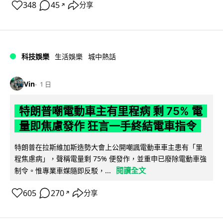
348
45
分享
↗
科技娛樂
生活娛樂
城中熱話
Vin
1 日
特朗普嘲電動車主有里程病 剩 75% 電
量即焦慮發作 狂言一手終結電車指令
特朗普在拉斯維加斯造勢大會上公開嘲諷電動車車主患有「里
程焦慮病」，聲稱電量剩 75% 便發作，並重申已廢除電動車強
閱讀全文
制令。惟專業車媒隨即反駁，...
605
270
分享
↗