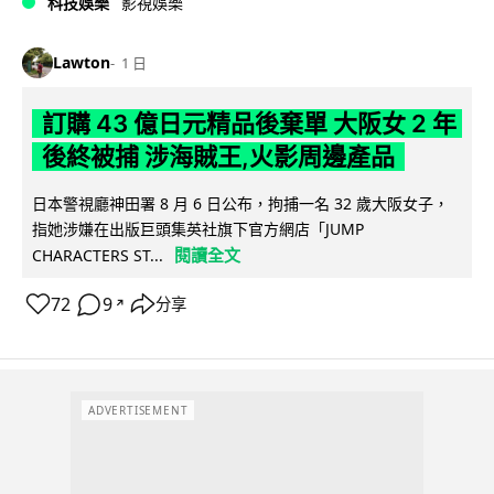
科技娛樂
影視娛樂
Lawton
1 日
訂購 43 億日元精品後棄單 大阪女 2 年
後終被捕 涉海賊王,火影周邊產品
日本警視廳神田署 8 月 6 日公布，拘捕一名 32 歲大阪女子，
指她涉嫌在出版巨頭集英社旗下官方網店「JUMP
閱讀全文
CHARACTERS ST...
72
9
分享
↗
ADVERTISEMENT