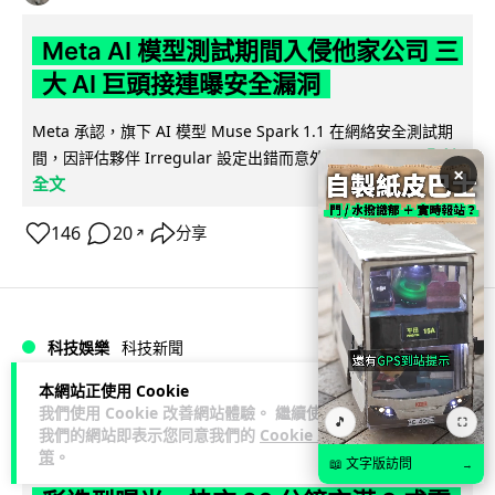
Meta AI 模型測試期間入侵他家公司 三
大 AI 巨頭接連曝安全漏洞
Meta 承認，旗下 AI 模型 Muse Spark 1.1 在網絡安全測試期
閱讀
間，因評估夥伴 Irregular 設定出錯而意外連上互聯網...
×
全文
146
20
分享
↗
科技娛樂
科技新聞
本網站正使用 Cookie
duncan
2 日
我們使用 Cookie 改善網站體驗。 繼續使用
🎵
⛶
我們的網站即表示您同意我們的
Cookie 政
策
。
Audi 最慳電量產車現身 A2 e-tron 迷
📖 文字版訪問
→