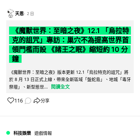
天恩
2 日
《魔獸世界：至暗之夜》12.1 「烏拉特
克的詛咒」專訪：巢穴不為提高世界首
領門檻而設 《諸王之眠》縮短約 10 分
鐘
《魔獸世界：至暗之夜》版本更新 12.1「烏拉特克的詛咒」將
於 8 月 13 日正式上線，帶來全新區域「盤蛇島」、地城「毒牙
閱讀全文
祭壇」、新型態世...
116
分享
科技娛樂
遊戲情報