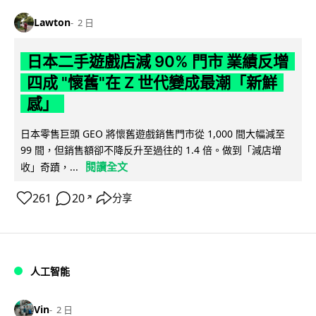
Lawton
2 日
日本二手遊戲店減 90% 門市 業績反增
四成 "懷舊"在 Z 世代變成最潮「新鮮
感」
日本零售巨頭 GEO 將懷舊遊戲銷售門市從 1,000 間大幅減至
99 間，但銷售額卻不降反升至過往的 1.4 倍。做到「減店增
閱讀全文
收」奇蹟，...
261
20
分享
↗
人工智能
Vin
2 日