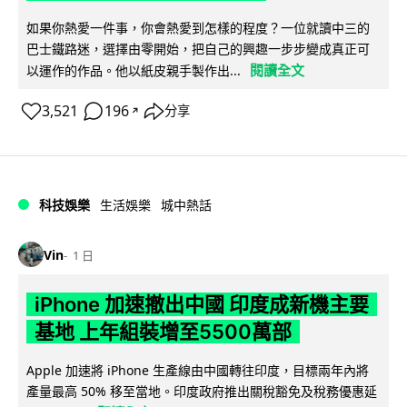
如果你熱愛一件事，你會熱愛到怎樣的程度？一位就讀中三的
巴士鐵路迷，選擇由零開始，把自己的興趣一步步變成真正可
閱讀全文
以運作的作品。他以紙皮親手製作出...
3,521
196
分享
↗
科技娛樂
生活娛樂
城中熱話
Vin
1 日
iPhone 加速撤出中國 印度成新機主要
基地 上年組裝增至5500萬部
Apple 加速將 iPhone 生產線由中國轉往印度，目標兩年內將
產量最高 50% 移至當地。印度政府推出關稅豁免及稅務優惠延