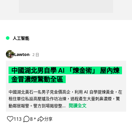
人工智能
Lawton
2 日
中國湖北男自學 AI 「煉金術」 屋內煉
金冒濃煙驚動全區
中國湖北黃石一名男子見金價高企，利用 AI 自學提煉黃金，在
租住單位私設高壓爐及作坊冶煉，過程產生大量刺鼻濃煙，驚
閱讀全文
動鄰居報警。警方到場揭發整...
113
8
分享
↗