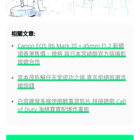
相關文章:
Canon EOS R6 Mark III + 45mm f1.2 新鏡
頭香港售價、規格 與日本宮崎縣官方搞攝影
旅遊合作
宮本茂拆解任天堂成功之道 直言拒絕追潮流
搶快錢
白宮連發多條伊朗戰事混剪片 拼接遊戲 Call
of Duty 海綿寶寶配爆炸畫面