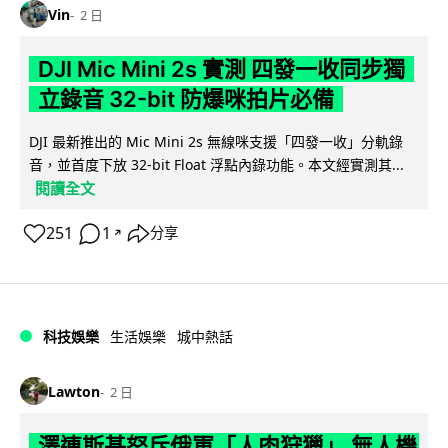
Vin
2 日
DJI Mic Mini 2s 實測 四發一收同步獨
立錄音 32-bit 防爆咪拍片必備
DJI 最新推出的 Mic Mini 2s 無線咪支援「四發一收」分軌錄
音，並首度下放 32-bit Float 浮點內錄功能。本文經實測其...
閱讀全文
251
1
分享
↗
科技娛樂
生活娛樂
城中熱話
Lawton
2 日
澤連斯基怒斥俄軍「人肉狩獵」 無人機