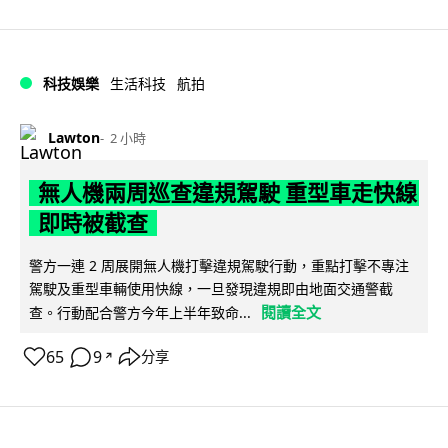
科技娛樂
生活科技
航拍
Lawton
2 小時
無人機兩周巡查違規駕駛 重型車走快線
即時被截查
警方一連 2 周展開無人機打擊違規駕駛行動，重點打擊不專注
駕駛及重型車輛使用快線，一旦發現違規即由地面交通警截
閱讀全文
查。行動配合警方今年上半年致命...
65
9
分享
↗