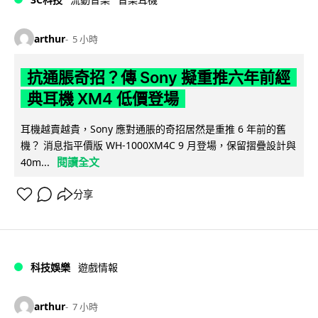
arthur
5 小時
抗通脹奇招？傳 Sony 擬重推六年前經
典耳機 XM4 低價登場
耳機越賣越貴，Sony 應對通脹的奇招居然是重推 6 年前的舊
機？ 消息指平價版 WH-1000XM4C 9 月登場，保留摺疊設計與
閱讀全文
40m...
分享
科技娛樂
遊戲情報
arthur
7 小時