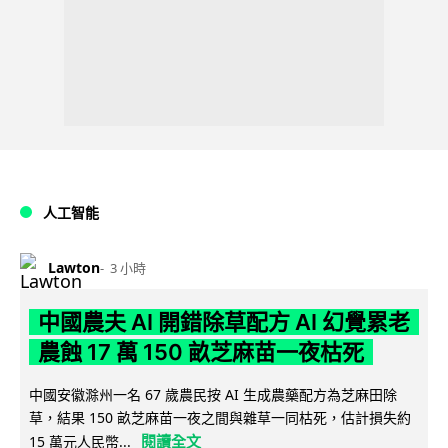
人工智能
Lawton
3 小時
中國農夫 AI 開錯除草配方 AI 幻覺累老
農蝕 17 萬 150 畝芝麻苗一夜枯死
中國安徽滁州一名 67 歲農民按 AI 生成農藥配方為芝麻田除
草，結果 150 畝芝麻苗一夜之間與雜草一同枯死，估計損失約
閱讀全文
15 萬元人民幣...