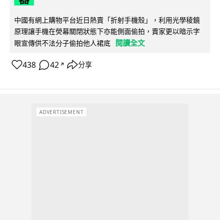
中國有網上購物平台近日熱賣「折射手機殼」，利用光學稜鏡
原理讓手機在熒幕關閉狀態下亦能側面偷拍，賣家更以暗示字
閱讀全文
眼宣傳供不法分子偷拍他人裙底
438
42
分享
↗
ADVERTISEMENT