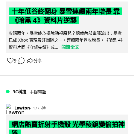
十年低谷終翻身 暴雪連續兩年增長 靠
《暗黑 4》資料片逆襲
收購兩年，暴雪終於擺脫動視魔咒？總裁內部電郵流出：暴雪
已成 Xbox 表現最好團隊之一，連續兩年營收增長。《暗黑 4》
閱讀全文
資料片同《守望先鋒》成...
9
分享
3C科技
手提電話
Lawton
17 小時
網店熱賣折射手機殼 光學稜鏡變偷拍神
器