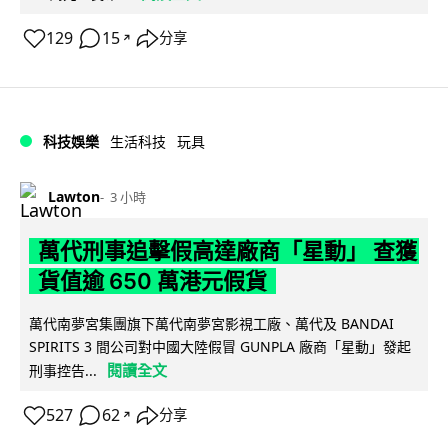
129
15
分享
↗
科技娛樂
生活科技
玩具
Lawton
3 小時
萬代刑事追擊假高達廠商「星動」 查獲
貨值逾 650 萬港元假貨
萬代南夢宮集團旗下萬代南夢宮影視工廠、萬代及 BANDAI
SPIRITS 3 間公司對中國大陸假冒 GUNPLA 廠商「星動」發起
閱讀全文
刑事控告...
527
62
分享
↗