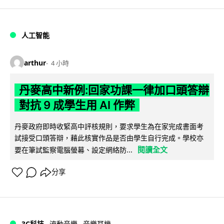
人工智能
arthur
4 小時
丹麥高中新例:回家功課一律加口頭答辯
對抗 9 成學生用 AI 作弊
丹麥政府即時收緊高中評核規則，要求學生為在家完成書面考
試接受口頭答辯，藉此核實作品是否由學生自行完成。學校亦
閱讀全文
要在筆試監察電腦螢幕、設定網絡防...
分享
3C科技
流動音樂
音樂耳機