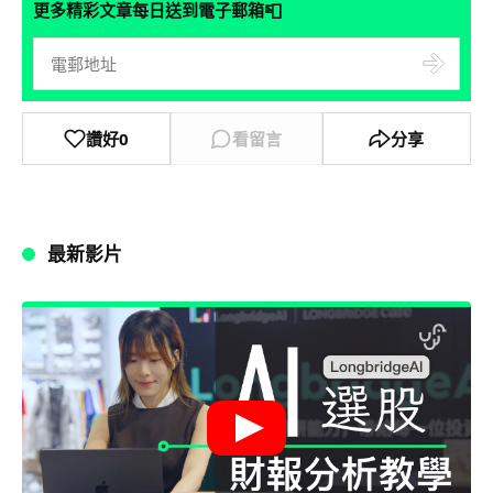
📮
更多精彩文章每日送到電子郵箱
讚好
0
看留言
分享
最新影片