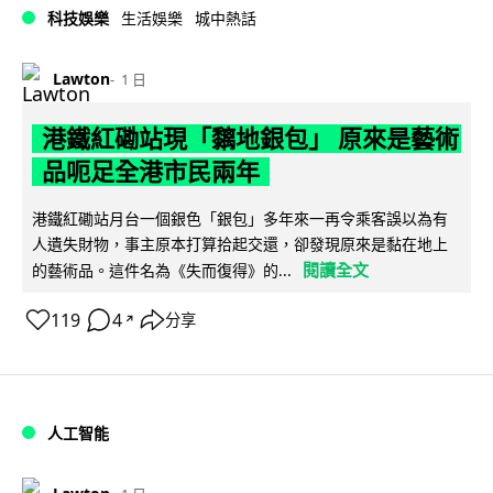
科技娛樂
生活娛樂
城中熱話
Lawton
1 日
港鐵紅磡站現「黐地銀包」 原來是藝術
品呃足全港市民兩年
港鐵紅磡站月台一個銀色「銀包」多年來一再令乘客誤以為有
人遺失財物，事主原本打算拾起交還，卻發現原來是黏在地上
閱讀全文
的藝術品。這件名為《失而復得》的...
119
4
分享
↗
人工智能