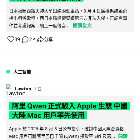
日本福岡西鐵天神大牟田線兩個車站，8 月 4 日廣播系統離奇
播出粗俗歌聲，西日本鐵道懷疑遭第三方非法入侵，正調查事
閱讀全文
件並考慮報案。網上一度傳言...
39
2
分享
↗
人工智能
Lawton
1 日
阿里 Qwen 正式駁入 Apple 生態 中國
大陸 Mac 用戶率先使用
Apple 於 2026 年 8 月 8 日公布指引，確認中國大陸合資格
閱讀
Mac 用戶可將阿里巴巴千問 (Qwen) 接駁至 Siri 及寫...