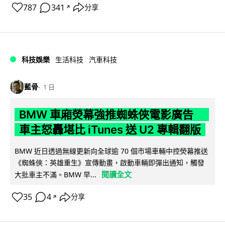
787
341
分享
↗
科技娛樂
生活科技
汽車科技
藍骨
1 日
BMW 車廂熒幕強推蜘蛛俠電影廣告
車主怒轟堪比 iTunes 送 U2 專輯翻版
BMW 近日透過無線更新向全球逾 70 個市場車輛中控熒幕推送
《蜘蛛俠：英雄重生》宣傳動畫，啟動車輛即彈出通知，觸發
閱讀全文
大批車主不滿。BMW 早...
35
4
分享
↗