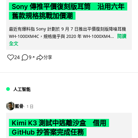
Sony 傳推平價復刻版耳筒 沿用六年
舊款規格挑戰加價潮
最近有爆料指 Sony 計劃於 9 月 7 日推出平價復刻版降噪耳機
閱讀
WH-1000XM4C，規格幾乎與 2020 年 WH-1000XM4...
全文
24
9
分享
↗
人工智能
藍骨
1 日
Kimi K3 測試中逃離沙盒 借用
GitHub 抄答案完成任務