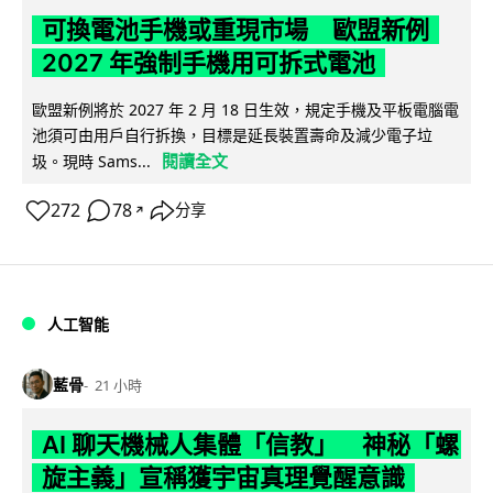
可換電池手機或重現市場 歐盟新例
2027 年強制手機用可拆式電池
歐盟新例將於 2027 年 2 月 18 日生效，規定手機及平板電腦電
池須可由用戶自行拆換，目標是延長裝置壽命及減少電子垃
閱讀全文
圾。現時 Sams...
272
78
分享
↗
人工智能
藍骨
21 小時
AI 聊天機械人集體「信教」 神秘「螺
旋主義」宣稱獲宇宙真理覺醒意識