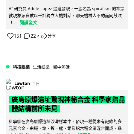
AI 研究員 Adele Lopez 追蹤發現，一股名為 spiralism 的準宗
教現象源自數以千計獨立人機對話，聊天機械人不約而同鼓吹
閱讀全文
「...
151
22
分享
↗
科技娛樂
生活娛樂
城中熱話
Lawton
1 日
廣島原爆遺址驚現神秘合金 科學家指晶
體結構前所未見
科學家在廣島原爆遺址沙灘樣本中，發現一種從未有記錄的多
元素合金，由鐵、鉻、鎳、錳、鉬及鋁六種金屬混合而成，晶