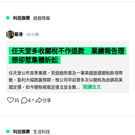
科技娛樂
遊戲情報
藍骨
18 小時
任天堂多收關稅不作退款 業績報告理
想卻惹集體訴訟
任天堂公布首季業績，受遊戲熱賣及一筆美國退還關稅款項帶
動，盈利大幅跑贏預期。惟公司早前曾多次以關稅為由調高美
閱讀全文
國定價，如今關稅被裁定違法並全數...
35
4
分享
↗
科技娛樂
生活科技