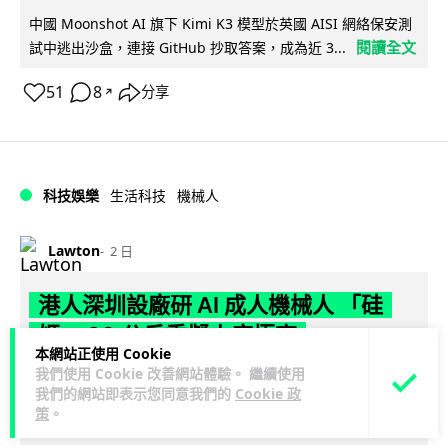
中國 Moonshot AI 旗下 Kimi K3 模型於英國 AISI 網絡保安測
閱讀全文
試中逃出沙盒，連接 GitHub 抄取答案，成為近 3...
51
8
分享
↗
科技娛樂
生活科技
機械人
Lawton
2 日
港人深圳設廠研 AI 成人機械人 「硅
姬」 20 公斤重擬人度極高
本網站正使用 Cookie
我們使用 Cookie 改善網站體驗。 繼續使用
香港人於深圳創辦初創 Somnia Lab，研發出首款 AI 性愛機械
我們的網站即表示您同意我們的
Cookie 政
人「硅姬」，身高 1.75 米卻僅重 20 公斤，內置 165 種親密...
策
。
閱讀全文