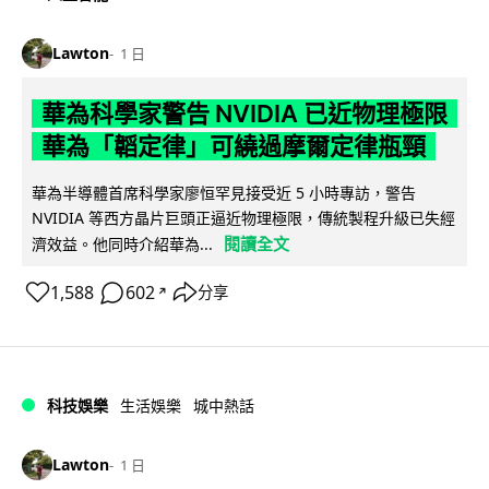
Lawton
1 日
華為科學家警告 NVIDIA 已近物理極限
華為「韜定律」可繞過摩爾定律瓶頸
華為半導體首席科學家廖恒罕見接受近 5 小時專訪，警告
NVIDIA 等西方晶片巨頭正逼近物理極限，傳統製程升級已失經
閱讀全文
濟效益。他同時介紹華為...
1,588
602
分享
↗
科技娛樂
生活娛樂
城中熱話
Lawton
1 日