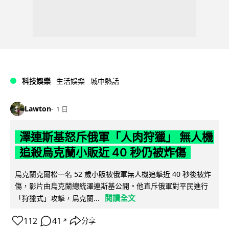
科技娛樂
生活娛樂
城中熱話
Lawton
1 日
澤連斯基怒斥俄軍「人肉狩獵」 無人機
追殺烏克蘭小販近 40 秒仍被炸傷
烏克蘭克爾松一名 52 歲小販被俄軍無人機追擊近 40 秒後被炸
傷，影片由烏克蘭總統澤連斯基公開。他直斥俄軍對平民進行
閱讀全文
「狩獵式」攻擊，烏克蘭...
112
41
分享
↗