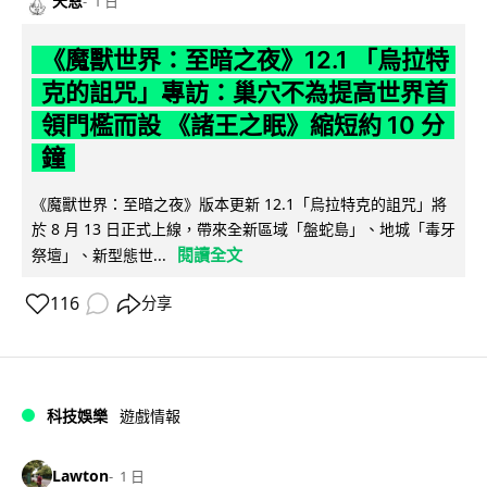
天恩
1 日
《魔獸世界：至暗之夜》12.1 「烏拉特
克的詛咒」專訪：巢穴不為提高世界首
領門檻而設 《諸王之眠》縮短約 10 分
鐘
《魔獸世界：至暗之夜》版本更新 12.1「烏拉特克的詛咒」將
於 8 月 13 日正式上線，帶來全新區域「盤蛇島」、地城「毒牙
閱讀全文
祭壇」、新型態世...
116
分享
科技娛樂
遊戲情報
Lawton
1 日