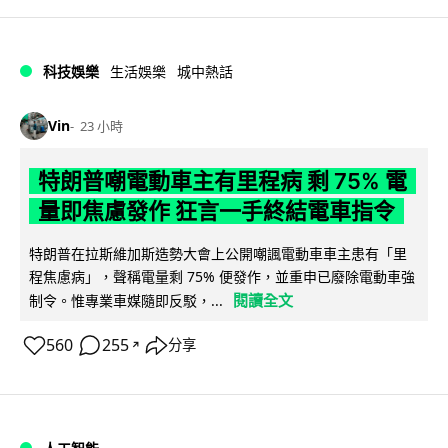
科技娛樂
生活娛樂
城中熱話
Vin
23 小時
特朗普嘲電動車主有里程病 剩 75% 電
量即焦慮發作 狂言一手終結電車指令
特朗普在拉斯維加斯造勢大會上公開嘲諷電動車車主患有「里
程焦慮病」，聲稱電量剩 75% 便發作，並重申已廢除電動車強
閱讀全文
制令。惟專業車媒隨即反駁，...
560
255
分享
↗