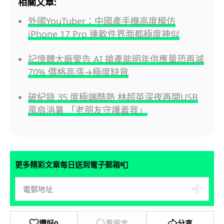
相關文章:
外國YouTuber：中國產手機高度模仿
iPhone 17 Pro 連軟件界面都極度神似
記憶體大廠警告 AI 搶產能明年供應量恐再減
70% 價格高漲→極度缺貨
破紀錄 35 度極端酷熱 林超英深夜再開USB
風扇消暑 「老朋友守護着我」
📮
更多精彩文章每日送到電子郵箱
讚好
0
看留言
分享