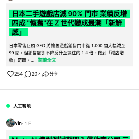
日本二手遊戲店減 90% 門市 業績反增
四成 "懷舊"在 Z 世代變成最潮「新鮮
感」
日本零售巨頭 GEO 將懷舊遊戲銷售門市從 1,000 間大幅減至
99 間，但銷售額卻不降反升至過往的 1.4 倍。做到「減店增
閱讀全文
收」奇蹟，...
254
20
分享
↗
人工智能
Vin
1 日