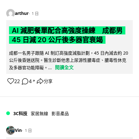
arthur
1 日
AI 減肥餐單配合高強度操練 成都男
45 日減 20 公斤後多器官衰竭
成都一名男子跟隨 AI 制訂高強度減脂計劃，45 日內減去約 20
公斤後昏迷送院。醫生診斷他患上尿源性膿毒症、膿毒性休克
閱讀全文
及多器官功能障礙。...
22
4
分享
↗
3C科技
家居無線
影音產品
Vin
1 日