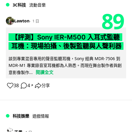
3C科技
流動音樂
89
Lawton
1 日
【評測】Sony IER-M500 入耳式監聽
耳機：現場拍攝、後製監聽與人聲利器
談到專業混音專用的聲音監聽耳機，Sony 經典 MDR-7506 到
MDR-M1 專業錄音室耳機都為人熟悉。而現在舞台製作者與創
閱讀全文
意影像製作...
38
4
分享
↗
科技娛樂
遊戲情報