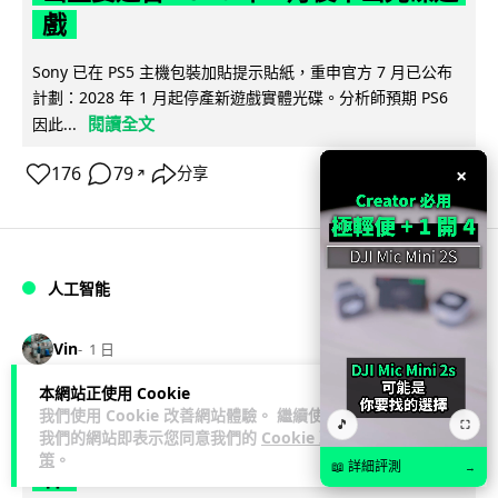
戲
Sony 已在 PS5 主機包裝加貼提示貼紙，重申官方 7 月已公布
計劃：2028 年 1 月起停產新遊戲實體光碟。分析師預期 PS6
閱讀全文
因此...
176
79
×
分享
↗
人工智能
Vin
1 日
本網站正使用 Cookie
Samsung 展示 Galaxy AI 新方向 未來
我們使用 Cookie 改善網站體驗。 繼續使用
🎵
⛶
我們的網站即表示您同意我們的
Cookie 政
手機毋須輸入文字 轉向 Agent 全自動操
策
。
📖 詳細評測
→
作