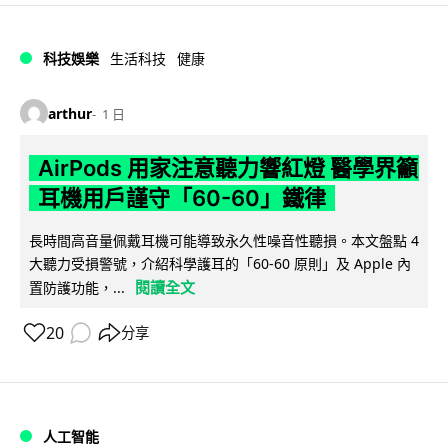
科技娛樂
生活科技
健康
arthur
1 日
AirPods 用家注意聽力響紅燈 醫學界籲
耳機用戶謹守「60-60」鐵律
長時間高音量佩戴耳機可能導致永久性噪音性聽損。本文盤點 4
大聽力受損警號，介紹科學護耳的「60-60 原則」及 Apple 內
閱讀全文
置防護功能，...
20
分享
人工智能