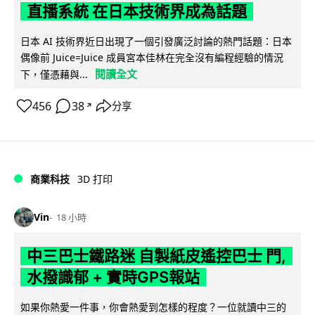
直播系統 在日本技術界成為話題
日本 AI 技術界近日出現了一個引發廣泛討論的熱門話題：日本
偶像前 Juice=Juice 成員宮本佳林在完全沒有編程經驗的情況
閱讀全文
下，僅憑藉與...
456
38
分享
↗
商業科技
3D 打印
Vin
18 小時
中三巴士鐵路迷 自製紙皮遙控巴士 門,
水撥識郁 + 實時GPS報站
如果你熱愛一件事，你會熱愛到怎樣的程度？一位就讀中三的