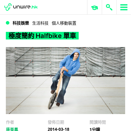
WWDC 2026
GenAI 與雲端科技專區
ERP 與商業 AI
極度簡約 Halfbike 單車
科技娛樂
生活科技
個人移動裝置
極度簡約 Halfbike 單車
作者
發佈日期
閱讀時間
2014-03-18
唐美鳳
1分鐘