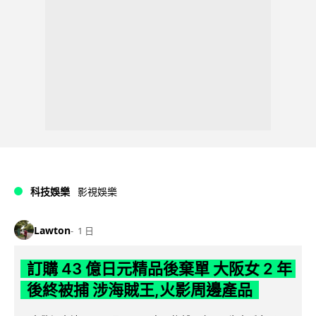
科技娛樂
影視娛樂
Lawton
1 日
訂購 43 億日元精品後棄單 大阪女 2 年
後終被捕 涉海賊王,火影周邊產品