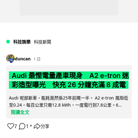
科技娛樂
科技新聞
duncan
1 日
Audi 最慳電量產車現身 A2 e-tron 迷
彩造型曝光 快充 26 分鐘充滿 8 成電
Audi 呢部新車，能耗竟然係25年前嘅一半。 A2 e-tron 風阻低
至0.24，每百公里只需12.8 kWh，一度電行到7.8公里。6...
閱讀全文
7
1
分享
↗