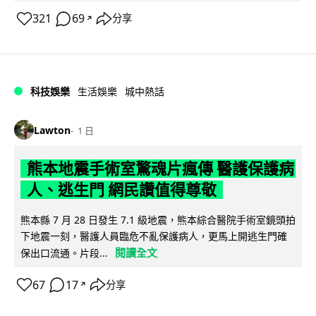
321
69
分享
↗
科技娛樂
生活娛樂
城中熱話
Lawton
1 日
熊本地震手術室驚魂片瘋傳 醫護保護病
人、逃生門 網民讚值得尊敬
熊本縣 7 月 28 日發生 7.1 級地震，熊本綜合醫院手術室鏡頭拍
下地震一刻，醫護人員臨危不亂保護病人，更馬上開逃生門確
閱讀全文
保出口流通。片段...
67
17
分享
↗