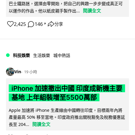
巴士鐵路迷，選擇由零開始，把自己的興趣一步步變成真正可
閱讀全文
以運作的作品。他以紙皮親手製作出...
2,425
146
分享
↗
科技娛樂
生活娛樂
城中熱話
Vin
19 小時
iPhone 加速撤出中國 印度成新機主要
基地 上年組裝增至5500萬部
Apple 加速將 iPhone 生產線由中國轉往印度，目標兩年內將
產量最高 50% 移至當地。印度政府推出關稅豁免及稅務優惠延
閱讀全文
長至 204...