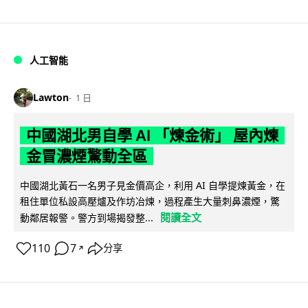
人工智能
Lawton
1 日
中國湖北男自學 AI 「煉金術」 屋內煉
金冒濃煙驚動全區
中國湖北黃石一名男子見金價高企，利用 AI 自學提煉黃金，在
租住單位私設高壓爐及作坊冶煉，過程產生大量刺鼻濃煙，驚
閱讀全文
動鄰居報警。警方到場揭發整...
110
7
分享
↗