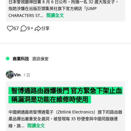
日本警視廳神田署 8 月 6 日公布，拘捕一名 32 歲大阪女子，
指她涉嫌在出版巨頭集英社旗下官方網店「JUMP
閱讀全文
CHARACTERS ST...
67
9
分享
↗
商業科技
資訊保安
Vin
1 日
智博通路由器爆後門 官方緊急下架止血
稱漏洞是功能在維修時使用
中國網通廠商智博通電子（Zbtlink Electronics）旗下的路由器
產品爆出嚴重安全漏洞，被發現每 35 秒便會與中國伺服器連
閱讀全文
線，旗...