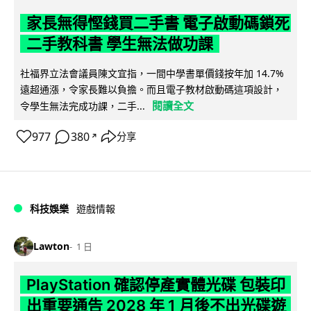
家長無得慳錢買二手書 電子啟動碼鎖死
二手教科書 學生無法做功課
社福界立法會議員陳文宜指，一間中學書單價錢按年加 14.7%
遠超通漲，令家長難以負擔。而且電子教材啟動碼這項設計，
閱讀全文
令學生無法完成功課，二手...
977
380
分享
↗
科技娛樂
遊戲情報
Lawton
1 日
PlayStation 確認停產實體光碟 包裝印
出重要通告 2028 年 1 月後不出光碟遊