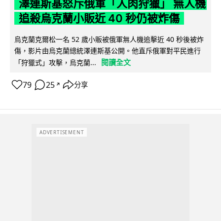
澤連斯基怒斥俄軍「人肉狩獵」 無人機
追殺烏克蘭小販近 40 秒仍被炸傷
烏克蘭克爾松一名 52 歲小販被俄軍無人機追擊近 40 秒後被炸
傷，影片由烏克蘭總統澤連斯基公開。他直斥俄軍對平民進行
閱讀全文
「狩獵式」攻擊，烏克蘭...
79
25
分享
↗
ADVERTISEMENT