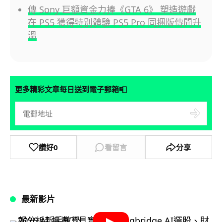
傳 Sony 巨額資金力捧《GTA 6》 塑造遊戲
在 PS5 獲得特別體驗 PS5 Pro 同捆版傳聞升
溫
📮
更多精彩文章每日送到電子郵箱
讚好
0
看留言
分享
最新影片