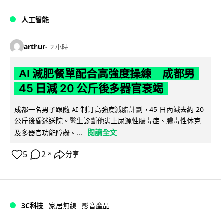
人工智能
arthur
2 小時
AI 減肥餐單配合高強度操練 成都男
45 日減 20 公斤後多器官衰竭
成都一名男子跟隨 AI 制訂高強度減脂計劃，45 日內減去約 20
公斤後昏迷送院。醫生診斷他患上尿源性膿毒症、膿毒性休克
閱讀全文
及多器官功能障礙。...
5
2
分享
↗
3C科技
家居無線
影音產品