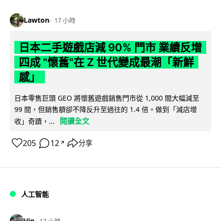
Lawton
17 小時
日本二手遊戲店減 90% 門市 業績反增
四成 "懷舊"在 Z 世代變成最潮「新鮮
感」
日本零售巨頭 GEO 將懷舊遊戲銷售門市從 1,000 間大幅減至
99 間，但銷售額卻不降反升至過往的 1.4 倍。做到「減店增
閱讀全文
收」奇蹟，...
205
12
分享
↗
人工智能
Vin