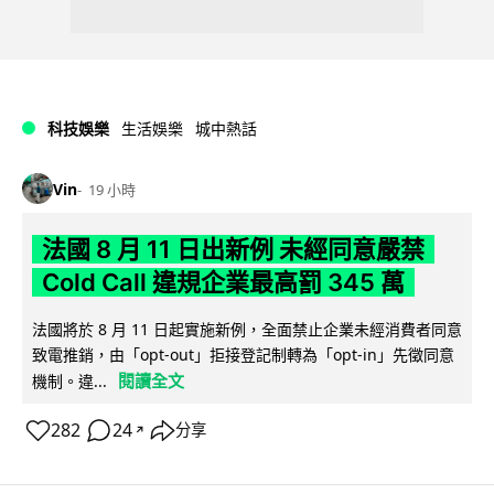
科技娛樂
生活娛樂
城中熱話
Vin
19 小時
法國 8 月 11 日出新例 未經同意嚴禁
Cold Call 違規企業最高罰 345 萬
法國將於 8 月 11 日起實施新例，全面禁止企業未經消費者同意
致電推銷，由「opt-out」拒接登記制轉為「opt-in」先徵同意
閱讀全文
機制。違...
282
24
分享
↗