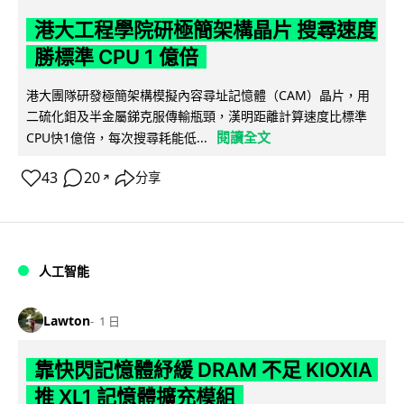
港大工程學院研極簡架構晶片 搜尋速度
勝標準 CPU 1 億倍
港大團隊研發極簡架構模擬內容尋址記憶體（CAM）晶片，用
二硫化鉬及半金屬銻克服傳輸瓶頸，漢明距離計算速度比標準
閱讀全文
CPU快1億倍，每次搜尋耗能低...
43
20
分享
↗
人工智能
Lawton
1 日
靠快閃記憶體紓緩 DRAM 不足 KIOXIA
推 XL1 記憶體擴充模組