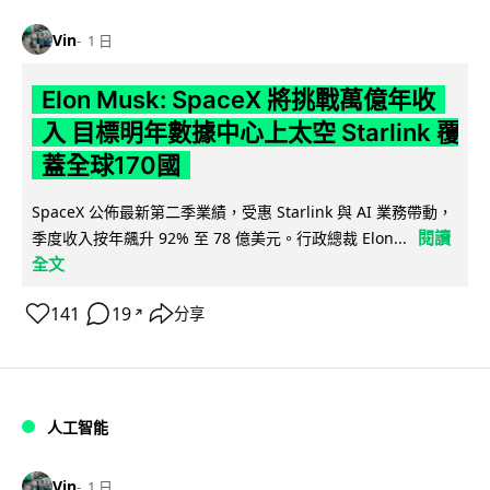
Vin
1 日
Elon Musk: SpaceX 將挑戰萬億年收
入 目標明年數據中心上太空 Starlink 覆
蓋全球170國
SpaceX 公佈最新第二季業績，受惠 Starlink 與 AI 業務帶動，
閱讀
季度收入按年飆升 92% 至 78 億美元。行政總裁 Elon...
全文
141
19
分享
↗
人工智能
Vin
1 日