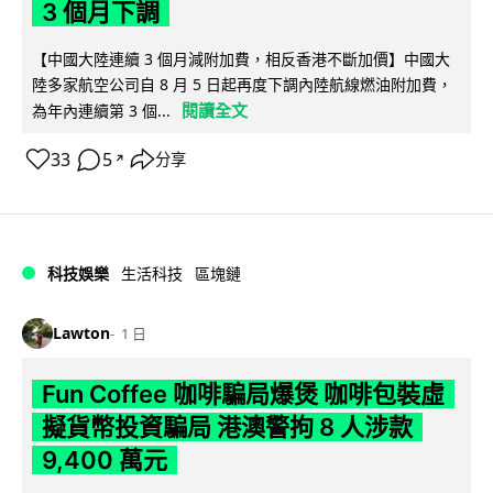
3 個月下調
【中國大陸連續 3 個月減附加費，相反香港不斷加價】中國大
陸多家航空公司自 8 月 5 日起再度下調內陸航線燃油附加費，
閱讀全文
為年內連續第 3 個...
33
5
分享
↗
科技娛樂
生活科技
區塊鏈
Lawton
1 日
Fun Coffee 咖啡騙局爆煲 咖啡包裝虛
擬貨幣投資騙局 港澳警拘 8 人涉款
9,400 萬元