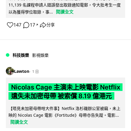
11,139 名課程申請人錯誤發出取錄通知電郵，令大批考生一度
閱讀全文
以為獲得學位取錄，事...
147
17
分享
↗
科技娛樂
影視娛樂
Lawton
1 日
Nicolas Cage 主演未上映電影 Netflix
遺失未加密母帶 被索償 8.19 億港元
【唔見未加密母帶咁大件事】Netflix 洛杉磯辦公室被竊，未上
映的 Nicolas Cage 電影《Fortitude》母帶亦告失蹤。電影...
閱讀全文