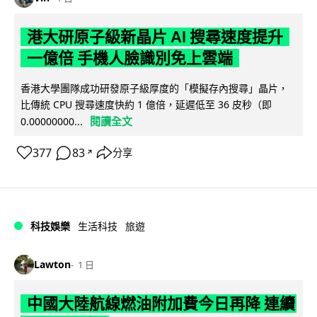
港大研原子級新晶片 AI 搜尋速度提升
一億倍 手機人臉識別免上雲端
香港大學團隊成功研發原子級厚度的「模擬存內搜尋」晶片，
比傳統 CPU 搜尋速度快約 1 億倍，延遲低至 36 皮秒（即
閱讀全文
0.00000000...
377
83
分享
↗
科技娛樂
生活科技
旅遊
Lawton
1 日
中國大陸航線燃油附加費今日再降 連續