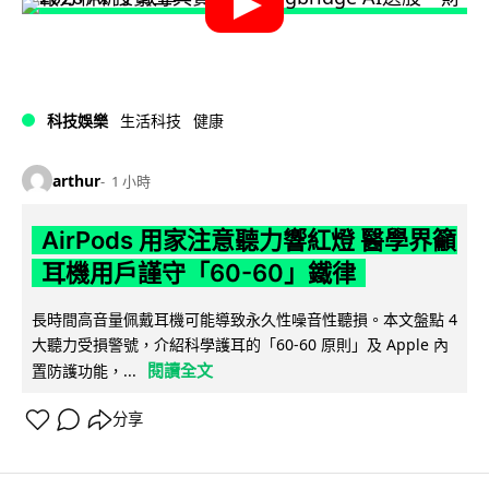
科技娛樂
生活科技
健康
arthur
1 小時
AirPods 用家注意聽力響紅燈 醫學界籲
耳機用戶謹守「60-60」鐵律
長時間高音量佩戴耳機可能導致永久性噪音性聽損。本文盤點 4
大聽力受損警號，介紹科學護耳的「60-60 原則」及 Apple 內
閱讀全文
置防護功能，...
分享