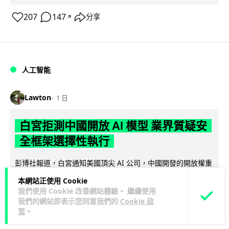
207
147
分享
↗
人工智能
Lawton
1 日
白宮拒測中國開放 AI 模型 業界質疑安
全框架選擇性執行
彭博社報道，白宮通知美國頂尖 AI 公司，中國開發的開放權重
模型將不納入特朗普政府新 AI 安全框架的測試範圍。美國業界
本網站正使用 Cookie
閱讀全文
則聯署呼籲政府不要限...
我們使用 Cookie 改善網站體驗。 繼續使用
我們的網站即表示您同意我們的
Cookie 政
44
21
分享
↗
策
。