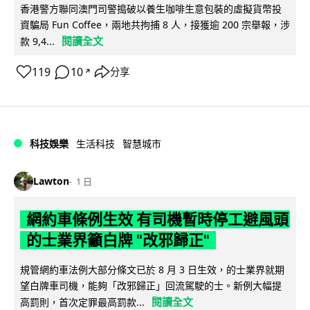
香港警方聯同澳門司警搗破以養生咖啡生意包裝的虛擬貨幣投
資騙局 Fun Coffee，兩地共拘捕 8 人，接獲逾 200 宗舉報，涉
閱讀全文
款 9,4...
119
10
分享
↗
科技娛樂
生活科技
智慧城市
Lawton
1 日
網約車條例生效 有司機暫時停工避風頭
的士業界籲白牌 "改邪歸正"
規管網約車法例大部分條文已於 8 月 3 日生效，的士業界就期
望白牌車司機，能夠「改邪歸正」回流駕駛的士。新例大幅提
閱讀全文
高罰則，首次定罪最高罰款...