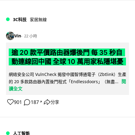
3C科技
家居無線
Vin
22 小時
逾 20 款平價路由器爆後門 每 35 秒自
動連線回中國 全球 10 萬用家私隱堪憂
網絡安全公司 VulnCheck 揭發中國智博通電子（Zbtlink）生產
閱
的 20 多款路由器內置後門程式「Endlessdoors」（無盡...
讀全文
901
187
分享
↗
人工智能