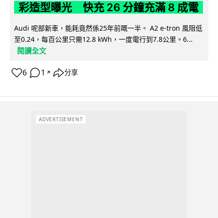
彩造型曝光 快充 26 分鐘充滿 8 成電
Audi 呢部新車，能耗竟然係25年前嘅一半。 A2 e-tron 風阻低
至0.24，每百公里只需12.8 kWh，一度電行到7.8公里。6...
閱讀全文
6
1
分享
↗
ADVERTISEMENT