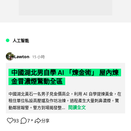
人工智能
Lawton
15 小時
中國湖北男自學 AI 「煉金術」 屋內煉
金冒濃煙驚動全區
中國湖北黃石一名男子見金價高企，利用 AI 自學提煉黃金，在
租住單位私設高壓爐及作坊冶煉，過程產生大量刺鼻濃煙，驚
閱讀全文
動鄰居報警。警方到場揭發整...
93
7
分享
↗