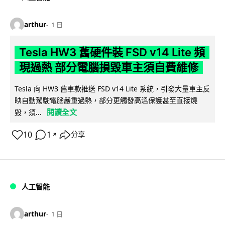
arthur
1 日
Tesla HW3 舊硬件裝 FSD v14 Lite 頻
現過熱 部分電腦損毀車主須自費維修
Tesla 向 HW3 舊車款推送 FSD v14 Lite 系統，引發大量車主反
映自動駕駛電腦嚴重過熱，部分更觸發高溫保護甚至直接燒
閱讀全文
毀，須...
10
1
分享
↗
人工智能
arthur
1 日