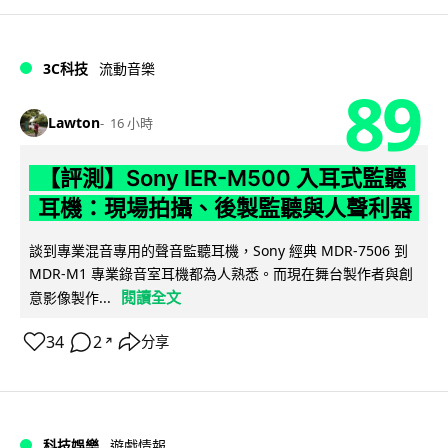
3C科技
流動音樂
89
Lawton
16 小時
【評測】Sony IER-M500 入耳式監聽
耳機：現場拍攝、後製監聽與人聲利器
談到專業混音專用的聲音監聽耳機，Sony 經典 MDR-7506 到
MDR-M1 專業錄音室耳機都為人熟悉。而現在舞台製作者與創
閱讀全文
意影像製作...
34
2
分享
↗
科技娛樂
遊戲情報