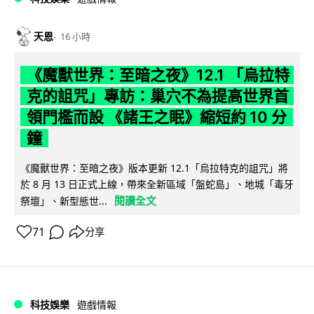
天恩
16 小時
《魔獸世界：至暗之夜》12.1 「烏拉特
克的詛咒」專訪：巢穴不為提高世界首
領門檻而設 《諸王之眠》縮短約 10 分
鐘
《魔獸世界：至暗之夜》版本更新 12.1「烏拉特克的詛咒」將
於 8 月 13 日正式上線，帶來全新區域「盤蛇島」、地城「毒牙
閱讀全文
祭壇」、新型態世...
71
分享
科技娛樂
遊戲情報