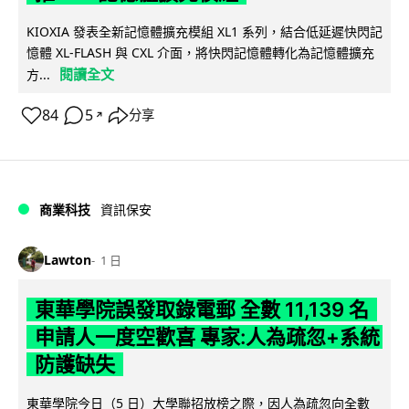
KIOXIA 發表全新記憶體擴充模組 XL1 系列，結合低延遲快閃記
憶體 XL-FLASH 與 CXL 介面，將快閃記憶體轉化為記憶體擴充
閱讀全文
方...
84
5
分享
↗
商業科技
資訊保安
Lawton
1 日
東華學院誤發取錄電郵 全數 11,139 名
申請人一度空歡喜 專家:人為疏忽+系統
防護缺失
東華學院今日（5 日）大學聯招放榜之際，因人為疏忽向全數