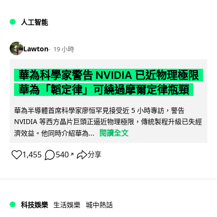
人工智能
Lawton
19 小時
華為科學家警告 NVIDIA 已近物理極限
華為「韜定律」可繞過摩爾定律瓶頸
華為半導體首席科學家廖恒罕見接受近 5 小時專訪，警告
NVIDIA 等西方晶片巨頭正逼近物理極限，傳統製程升級已失經
閱讀全文
濟效益。他同時介紹華為...
1,455
540
分享
↗
科技娛樂
生活娛樂
城中熱話