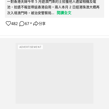
一對香港夫婦今年 5 月遊澳門乘的士拾獲他人遺留相機及電
池，拾遺不報並帶返香港自用。兩人本月 2 日經港珠澳大橋再
閱讀全文
次入境澳門時，被治安警察局...
482
67
分享
↗
ADVERTISEMENT