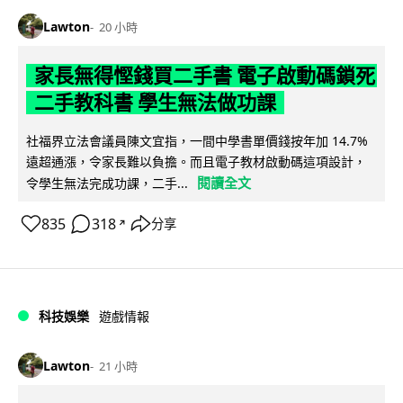
Lawton
20 小時
家長無得慳錢買二手書 電子啟動碼鎖死
二手教科書 學生無法做功課
社福界立法會議員陳文宜指，一間中學書單價錢按年加 14.7%
遠超通漲，令家長難以負擔。而且電子教材啟動碼這項設計，
閱讀全文
令學生無法完成功課，二手...
835
318
分享
↗
科技娛樂
遊戲情報
Lawton
21 小時