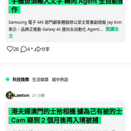
手機毋須輸入文字 轉向 Agent 全自動操
作
Samsung 電子 MX 部門顧客體驗辦公室主管兼副總裁 Jay Kim
閱讀全
表示，品牌正推動 Galaxy AI 邁向全自動化 Agent...
文
26
4
分享
↗
科技娛樂
生活娛樂
城中熱話
Lawton
21 小時
港夫婦澳門的士拾相機 據為己有被的士
Cam 睇到 2 個月後再入境被捕