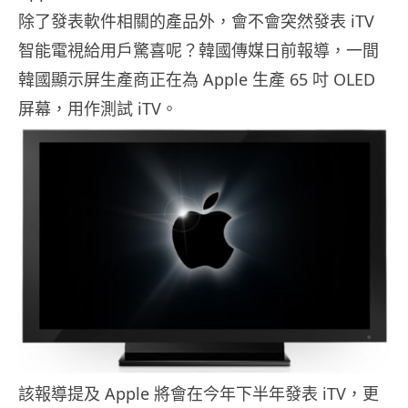
除了發表軟件相關的產品外，會不會突然發表 iTV
智能電視給用戶驚喜呢？韓國傳媒日前報導，一間
韓國顯示屏生產商正在為 Apple 生產 65 吋 OLED
屏幕，用作測試 iTV。
該報導提及 Apple 將會在今年下半年發表 iTV，更