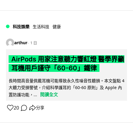
科技娛樂
生活科技
健康
arthur
1 日
AirPods 用家注意聽力響紅燈 醫學界籲
耳機用戶謹守「60-60」鐵律
長時間高音量佩戴耳機可能導致永久性噪音性聽損。本文盤點 4
大聽力受損警號，介紹科學護耳的「60-60 原則」及 Apple 內
閱讀全文
置防護功能，...
20
分享