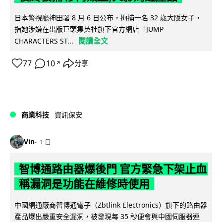
日本警視廳神田署 8 月 6 日公布，拘捕一名 32 歲大阪女子，
指她涉嫌在出版巨頭集英社旗下官方網店「JUMP
閱讀全文
CHARACTERS ST...
77
10
分享
↗
商業科技
資訊保安
Vin
1 日
智博通路由器爆後門 官方緊急下架止血
稱漏洞是功能在維修時使用
中國網通廠商智博通電子（Zbtlink Electronics）旗下的路由器
產品爆出嚴重安全漏洞，被發現每 35 秒便會與中國伺服器連