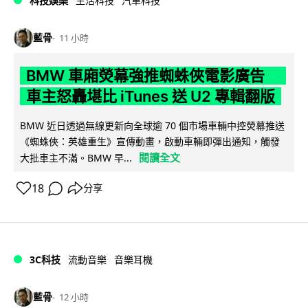
科技娛樂
生活科技
汽車科技
藍骨
11 小時
BMW 車廂熒幕強推蜘蛛俠電影廣告
車主怒轟堪比 iTunes 送 U2 專輯翻版
BMW 近日透過無線更新向全球逾 70 個市場車輛中控熒幕推送
《蜘蛛俠：英雄重生》宣傳動畫，啟動車輛即彈出通知，觸發
閱讀全文
大批車主不滿。BMW 早...
18
分享
3C科技
流動音樂
音樂耳機
藍骨
12 小時