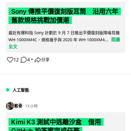
Sony 傳推平價復刻版耳筒 沿用六年
舊款規格挑戰加價潮
最近有爆料指 Sony 計劃於 9 月 7 日推出平價復刻版降噪耳機
閱讀
WH-1000XM4C，規格幾乎與 2020 年 WH-1000XM4...
全文
12
4
分享
↗
人工智能
藍骨
13 小時
Kimi K3 測試中逃離沙盒 借用
GitHub 抄答案完成任務