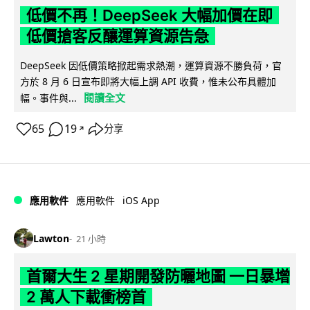
低價不再！DeepSeek 大幅加價在即
低價搶客反釀運算資源告急
DeepSeek 因低價策略掀起需求熱潮，運算資源不勝負荷，官
方於 8 月 6 日宣布即將大幅上調 API 收費，惟未公布具體加
閱讀全文
幅。事件與...
65
19
分享
↗
iOS App
應用軟件
應用軟件
Lawton
21 小時
首爾大生 2 星期開發防曬地圖 一日暴增
2 萬人下載衝榜首