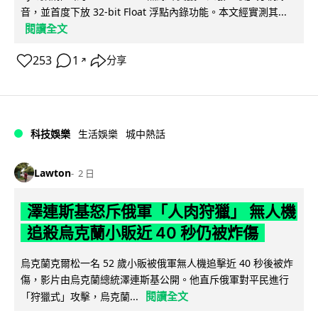
音，並首度下放 32-bit Float 浮點內錄功能。本文經實測其...
閱讀全文
253
1
分享
↗
科技娛樂
生活娛樂
城中熱話
Lawton
2 日
澤連斯基怒斥俄軍「人肉狩獵」 無人機
追殺烏克蘭小販近 40 秒仍被炸傷
烏克蘭克爾松一名 52 歲小販被俄軍無人機追擊近 40 秒後被炸
傷，影片由烏克蘭總統澤連斯基公開。他直斥俄軍對平民進行
閱讀全文
「狩獵式」攻擊，烏克蘭...