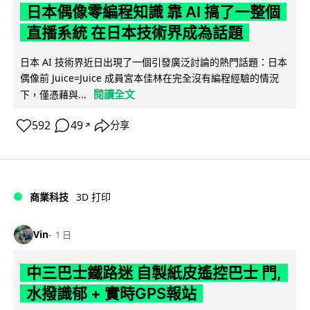
日本偶像零編程知識 靠 AI 搞了一整個
直播系統 在日本技術界成為話題
日本 AI 技術界近日出現了一個引發廣泛討論的熱門話題：日本
偶像前 Juice=Juice 成員宮本佳林在完全沒有編程經驗的情況
閱讀全文
下，僅憑藉與...
592
49
分享
↗
商業科技
3D 打印
Vin
1 日
中三巴士鐵路迷 自製紙皮遙控巴士 門,
水撥識郁 + 實時GPS報站