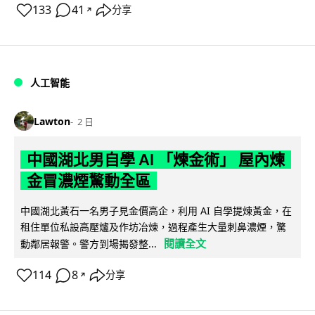
133
41
分享
↗
人工智能
Lawton
2 日
中國湖北男自學 AI 「煉金術」 屋內煉
金冒濃煙驚動全區
中國湖北黃石一名男子見金價高企，利用 AI 自學提煉黃金，在
租住單位私設高壓爐及作坊冶煉，過程產生大量刺鼻濃煙，驚
閱讀全文
動鄰居報警。警方到場揭發整...
114
8
分享
↗