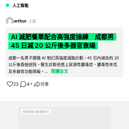
人工智能
arthur
2 日
AI 減肥餐單配合高強度操練 成都男
45 日減 20 公斤後多器官衰竭
成都一名男子跟隨 AI 制訂高強度減脂計劃，45 日內減去約 20
公斤後昏迷送院。醫生診斷他患上尿源性膿毒症、膿毒性休克
閱讀全文
及多器官功能障礙。...
23
4
分享
↗
ADVERTISEMENT