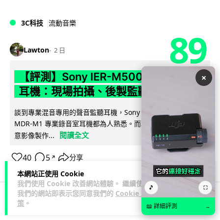
3C科技
流動音樂
89
Lawton
2 日
【評測】Sony IER-M500 入耳式監聽
×
耳機：現場拍攝、後製監聽與人聲利器
談到專業混音專用的聲音監聽耳機，Sony 經典 MDR-7506 到
MDR-M1 專業錄音室耳機都為人熟悉。而現在舞台製作者與創
閱讀全文
意影像製作...
40
5
分享
↗
本網站正使用 Cookie
我們使用 Cookie 改善網站體驗。 繼續使用
🎵
⛶
我們的網站即表示您同意我們的
Cookie 政
策
。
📖 詳細評測
科技娛樂
遊戲情報
→