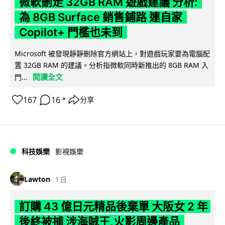
微軟刪走 32GB RAM 遊戲建議 分析:
為 8GB Surface 銷售鋪路 連自家
Copilot+ 門檻也未到
Microsoft 被發現靜靜刪除官方網站上，對遊戲玩家要為電腦配
置 32GB RAM 的建議。分析指微軟同時新推出的 8GB RAM 入
閱讀全文
門...
167
16
分享
↗
科技娛樂
影視娛樂
Lawton
1 日
訂購 43 億日元精品後棄單 大阪女 2 年
後終被捕 涉海賊王,火影周邊產品