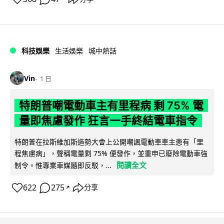
科技娛樂
生活娛樂
城中熱話
Vin
1 日
特朗普嘲電動車主有里程病 剩 75% 電
量即焦慮發作 狂言一手終結電車指令
特朗普在拉斯維加斯造勢大會上公開嘲諷電動車車主患有「里
程焦慮病」，聲稱電量剩 75% 便發作，並重申已廢除電動車強
閱讀全文
制令。惟專業車媒隨即反駁，...
622
275
分享
↗