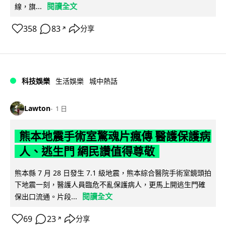
閱讀全文
線，旗...
358
83
分享
↗
科技娛樂
生活娛樂
城中熱話
Lawton
1 日
熊本地震手術室驚魂片瘋傳 醫護保護病
人、逃生門 網民讚值得尊敬
熊本縣 7 月 28 日發生 7.1 級地震，熊本綜合醫院手術室鏡頭拍
下地震一刻，醫護人員臨危不亂保護病人，更馬上開逃生門確
閱讀全文
保出口流通。片段...
69
23
分享
↗