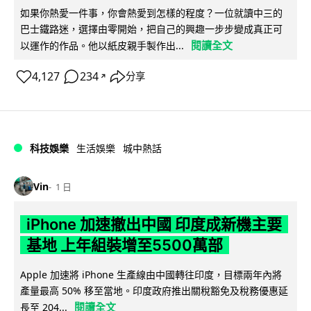
如果你熱愛一件事，你會熱愛到怎樣的程度？一位就讀中三的
巴士鐵路迷，選擇由零開始，把自己的興趣一步步變成真正可
閱讀全文
以運作的作品。他以紙皮親手製作出...
4,127
234
分享
↗
科技娛樂
生活娛樂
城中熱話
Vin
1 日
iPhone 加速撤出中國 印度成新機主要
基地 上年組裝增至5500萬部
Apple 加速將 iPhone 生產線由中國轉往印度，目標兩年內將
產量最高 50% 移至當地。印度政府推出關稅豁免及稅務優惠延
閱讀全文
長至 204...