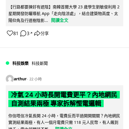
【行路都要揀好有遮陰】南韓首爾大學 23 歲學生劉敏俊利用 2
星期開發防曬導航 App「走向陰涼處」，結合建築物高度、太
閱讀全文
陽仰角及行道樹陰影...
81
3
分享
↗
科技娛樂
科技新聞
arthur
22 小時
冷氣 24 小時長開電費更平？內地網民
自測結果兩極 專家拆解慳電邏輯
你信唔信冷氣長開 24 小時，電費反而平過開開關關？內地網民
實測結果兩極，有人一個月電費只需 118 元人民幣，有人飆到
閱讀全文