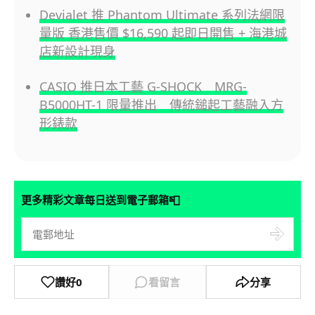
Devialet 推 Phantom Ultimate 系列法網限
量版 香港售價 $16,590 起即日開售 + 海港城
店新設計現身
CASIO 推日本工藝 G-SHOCK MRG-
B5000HT-1 限量推出 傳統鎚起工藝融入方
形錶款
📮
更多精彩文章每日送到電子郵箱
讚好
0
看留言
分享