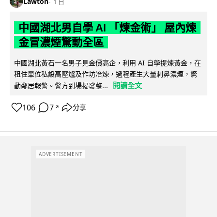
Lawton
1 日
中國湖北男自學 AI 「煉金術」 屋內煉
金冒濃煙驚動全區
中國湖北黃石一名男子見金價高企，利用 AI 自學提煉黃金，在
租住單位私設高壓爐及作坊冶煉，過程產生大量刺鼻濃煙，驚
閱讀全文
動鄰居報警。警方到場揭發整...
106
7
分享
↗
ADVERTISEMENT