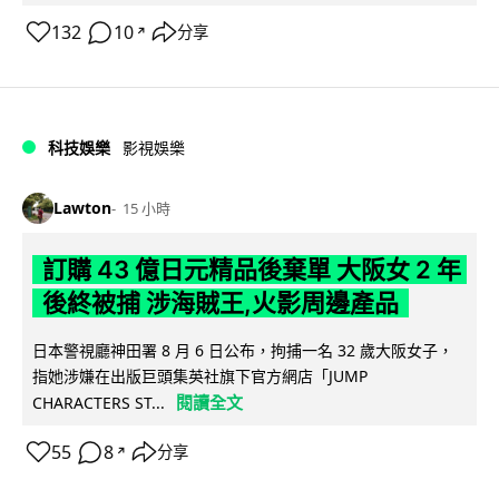
132
10
分享
↗
科技娛樂
影視娛樂
Lawton
15 小時
訂購 43 億日元精品後棄單 大阪女 2 年
後終被捕 涉海賊王,火影周邊產品
日本警視廳神田署 8 月 6 日公布，拘捕一名 32 歲大阪女子，
指她涉嫌在出版巨頭集英社旗下官方網店「JUMP
閱讀全文
CHARACTERS ST...
55
8
分享
↗