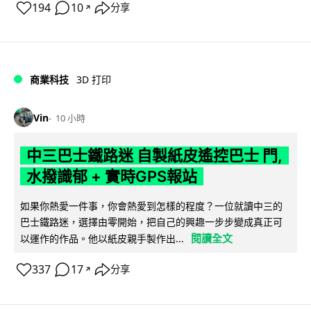
194
10
分享
↗
商業科技
3D 打印
Vin
10 小時
中三巴士鐵路迷 自製紙皮遙控巴士 門,
水撥識郁 + 實時GPS報站
如果你熱愛一件事，你會熱愛到怎樣的程度？一位就讀中三的
巴士鐵路迷，選擇由零開始，把自己的興趣一步步變成真正可
閱讀全文
以運作的作品。他以紙皮親手製作出...
337
17
分享
↗