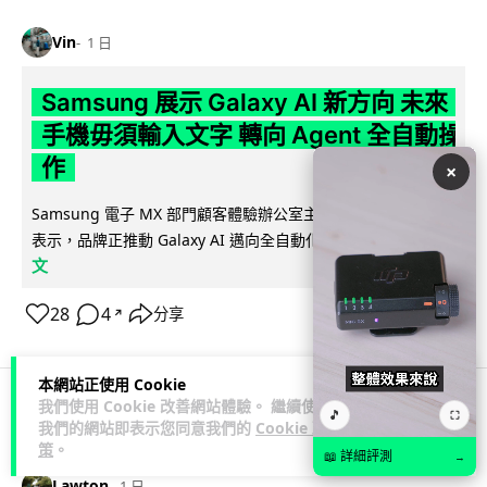
Vin
1 日
Samsung 展示 Galaxy AI 新方向 未來
手機毋須輸入文字 轉向 Agent 全自動操
作
×
Samsung 電子 MX 部門顧客體驗辦公室主管兼副總裁 Jay Kim
閱讀全
表示，品牌正推動 Galaxy AI 邁向全自動化 Agent...
文
28
4
分享
↗
本網站正使用 Cookie
我們使用 Cookie 改善網站體驗。 繼續使用
🎵
⛶
科技娛樂
生活娛樂
城中熱話
我們的網站即表示您同意我們的
Cookie 政
策
。
📖 詳細評測
→
Lawton
1 日