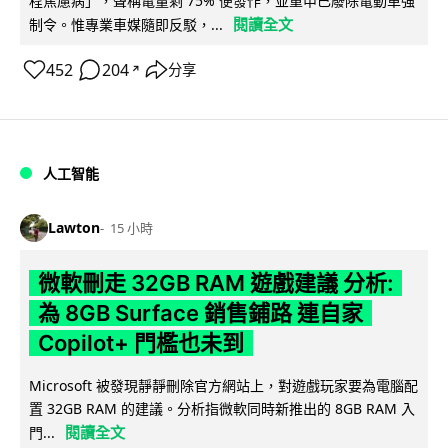
程焦慮病」，聲稱電量剩 75% 便發作，並重申已廢除電動車強
閱讀全文
制令。惟專業車媒隨即反駁，...
452
204
分享
↗
人工智能
Lawton
15 小時
微軟刪走 32GB RAM 遊戲建議 分析:
為 8GB Surface 銷售鋪路 連自家
Copilot+ 門檻也未到
Microsoft 被發現靜靜刪除官方網站上，對遊戲玩家要為電腦配
置 32GB RAM 的建議。分析指微軟同時新推出的 8GB RAM 入
閱讀全文
門...