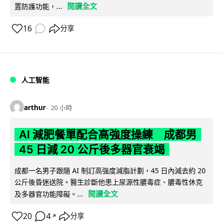
閱讀全文
置防護功能，...
16
分享
人工智能
arthur
20 小時
AI 減肥餐單配合高強度操練 成都男
45 日減 20 公斤後多器官衰竭
成都一名男子跟隨 AI 制訂高強度減脂計劃，45 日內減去約 20
公斤後昏迷送院。醫生診斷他患上尿源性膿毒症、膿毒性休克
閱讀全文
及多器官功能障礙。...
20
4
分享
↗