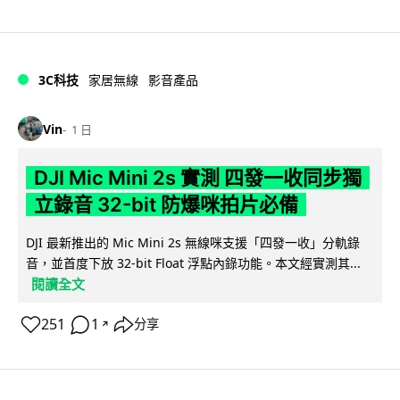
3C科技
家居無線
影音產品
Vin
1 日
DJI Mic Mini 2s 實測 四發一收同步獨
立錄音 32-bit 防爆咪拍片必備
DJI 最新推出的 Mic Mini 2s 無線咪支援「四發一收」分軌錄
音，並首度下放 32-bit Float 浮點內錄功能。本文經實測其...
閱讀全文
251
1
分享
↗