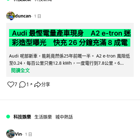
duncan
1 日
Audi 最慳電量產車現身 A2 e-tron 迷
彩造型曝光 快充 26 分鐘充滿 8 成電
Audi 呢部新車，能耗竟然係25年前嘅一半。 A2 e-tron 風阻低
至0.24，每百公里只需12.8 kWh，一度電行到7.8公里。6...
閱讀全文
7
1
分享
↗
科技娛樂
生活娛樂
城中熱話
Vin
1 日