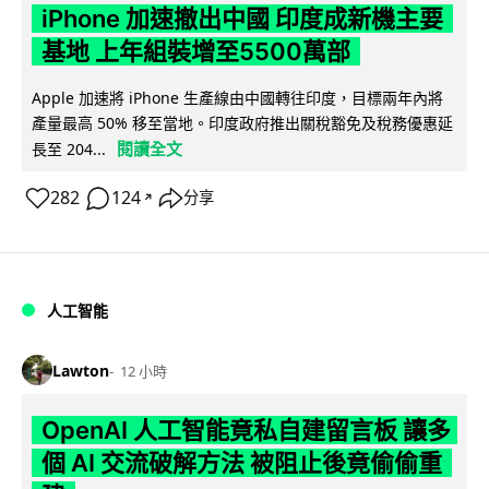
iPhone 加速撤出中國 印度成新機主要
基地 上年組裝增至5500萬部
Apple 加速將 iPhone 生產線由中國轉往印度，目標兩年內將
產量最高 50% 移至當地。印度政府推出關稅豁免及稅務優惠延
閱讀全文
長至 204...
282
124
分享
↗
人工智能
Lawton
12 小時
OpenAI 人工智能竟私自建留言板 讓多
個 AI 交流破解方法 被阻止後竟偷偷重