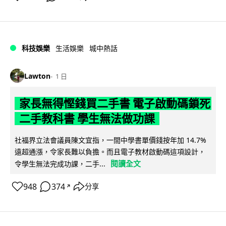
科技娛樂
生活娛樂
城中熱話
Lawton
1 日
家長無得慳錢買二手書 電子啟動碼鎖死
二手教科書 學生無法做功課
社福界立法會議員陳文宜指，一間中學書單價錢按年加 14.7%
遠超通漲，令家長難以負擔。而且電子教材啟動碼這項設計，
閱讀全文
令學生無法完成功課，二手...
948
374
分享
↗