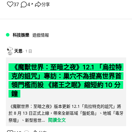
37
4
分享
↗
科技娛樂
遊戲情報
天恩
1 日
《魔獸世界：至暗之夜》12.1 「烏拉特
克的詛咒」專訪：巢穴不為提高世界首
領門檻而設 《諸王之眠》縮短約 10 分
鐘
《魔獸世界：至暗之夜》版本更新 12.1「烏拉特克的詛咒」將
於 8 月 13 日正式上線，帶來全新區域「盤蛇島」、地城「毒牙
閱讀全文
祭壇」、新型態世...