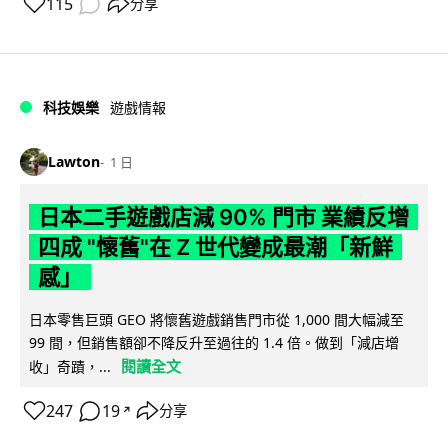
115
分享
科技娛樂
遊戲情報
Lawton
1 日
日本二手遊戲店減 90% 門市 業績反增
四成 "懷舊"在 Z 世代變成最潮「新鮮
感」
日本零售巨頭 GEO 將懷舊遊戲銷售門市從 1,000 間大幅減至
99 間，但銷售額卻不降反升至過往的 1.4 倍。做到「減店增
閱讀全文
收」奇蹟，...
247
19
分享
↗