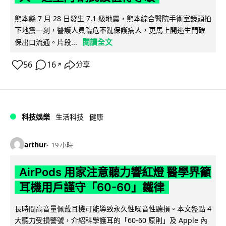
熊本縣 7 月 28 日發生 7.1 級地震，熊本綜合醫院手術室鏡頭拍
下地震一刻，醫護人員臨危不亂保護病人，更馬上開逃生門確
閱讀全文
保出口流通。片段...
56
16
分享
↗
科技娛樂
生活科技
健康
arthur
19 小時
AirPods 用家注意聽力響紅燈 醫學界籲
耳機用戶謹守「60-60」鐵律
長時間高音量佩戴耳機可能導致永久性噪音性聽損。本文盤點 4
大聽力受損警號，介紹科學護耳的「60-60 原則」及 Apple 內