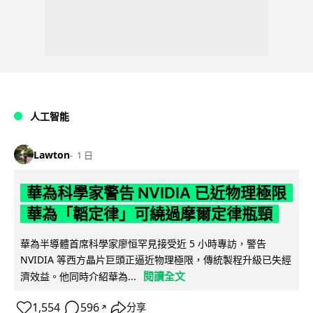
人工智能
Lawton
1 日
華為科學家警告 NVIDIA 已近物理極限
華為「韜定律」可繞過摩爾定律瓶頸
華為半導體首席科學家廖恒罕見接受近 5 小時專訪，警告
NVIDIA 等西方晶片巨頭正逼近物理極限，傳統製程升級已失經
閱讀全文
濟效益。他同時介紹華為...
1,554
596
分享
↗