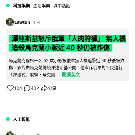
科技娛樂
生活娛樂
城中熱話
Lawton
1 日
澤連斯基怒斥俄軍「人肉狩獵」 無人機
追殺烏克蘭小販近 40 秒仍被炸傷
烏克蘭克爾松一名 52 歲小販被俄軍無人機追擊近 40 秒後被炸
傷，影片由烏克蘭總統澤連斯基公開。他直斥俄軍對平民進行
閱讀全文
「狩獵式」攻擊，烏克蘭...
104
40
分享
↗
人工智能