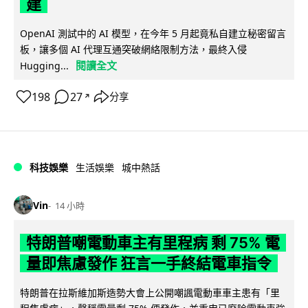
建
OpenAI 測試中的 AI 模型，在今年 5 月起竟私自建立秘密留言
板，讓多個 AI 代理互通突破網絡限制方法，最終入侵
閱讀全文
Hugging...
198
27
分享
↗
科技娛樂
生活娛樂
城中熱話
Vin
14 小時
特朗普嘲電動車主有里程病 剩 75% 電
量即焦慮發作 狂言一手終結電車指令
特朗普在拉斯維加斯造勢大會上公開嘲諷電動車車主患有「里