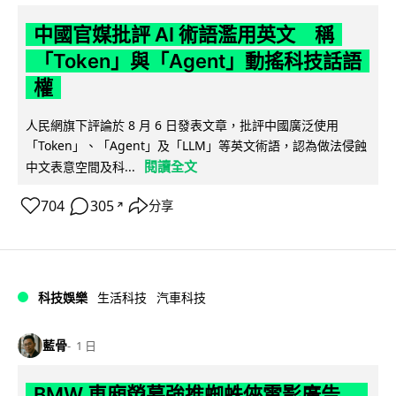
中國官媒批評 AI 術語濫用英文 稱
「Token」與「Agent」動搖科技話語
權
人民網旗下評論於 8 月 6 日發表文章，批評中國廣泛使用
「Token」、「Agent」及「LLM」等英文術語，認為做法侵蝕
閱讀全文
中文表意空間及科...
704
305
分享
↗
科技娛樂
生活科技
汽車科技
藍骨
1 日
BMW 車廂熒幕強推蜘蛛俠電影廣告