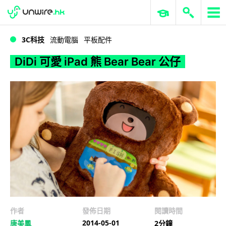
WWDC 2026
GenAI 與雲端科技專區
ERP 與商業 AI
DiDi 可愛 iPad 熊 Bear Bear 公仔
3C科技
流動電腦
平板配件
DiDi 可愛 iPad 熊 Bear Bear 公仔
作者
發佈日期
閱讀時間
2014-05-01
唐美鳳
2分鐘