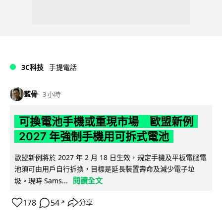
3C科技
手提電話
藍骨
3 小時
可換電池手機或重現市場 歐盟新例
2027 年強制手機用可拆式電池
歐盟新例將於 2027 年 2 月 18 日生效，規定手機及平板電腦電
池須可由用戶自行拆換，目標是延長裝置壽命及減少電子垃
閱讀全文
圾。現時 Sams...
178
54
分享
↗