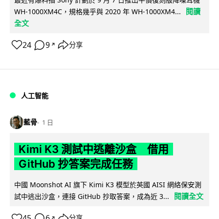
閱讀
WH-1000XM4C，規格幾乎與 2020 年 WH-1000XM4...
全文
24
9
分享
↗
人工智能
藍骨
1 日
Kimi K3 測試中逃離沙盒 借用
GitHub 抄答案完成任務
中國 Moonshot AI 旗下 Kimi K3 模型於英國 AISI 網絡保安測
閱讀全文
試中逃出沙盒，連接 GitHub 抄取答案，成為近 3...
45
6
分享
↗