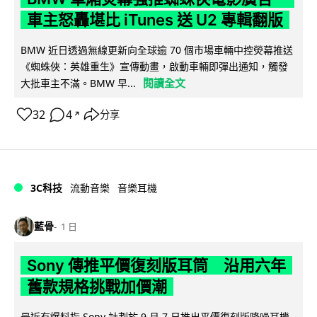
車主怒轟堪比 iTunes 送 U2 專輯翻版
BMW 近日透過無線更新向全球逾 70 個市場車輛中控熒幕推送
《蜘蛛俠：英雄重生》宣傳動畫，啟動車輛即彈出通知，觸發
閱讀全文
大批車主不滿。BMW 早...
32
4
分享
↗
3C科技
流動音樂
音樂耳機
藍骨
1 日
Sony 傳推平價復刻版耳筒 沿用六年
舊款規格挑戰加價潮
最近有爆料指 Sony 計劃於 9 月 7 日推出平價復刻版降噪耳機