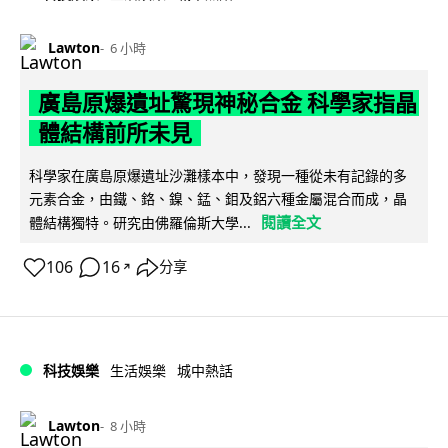
Lawton
6 小時
廣島原爆遺址驚現神秘合金 科學家指晶
體結構前所未見
科學家在廣島原爆遺址沙灘樣本中，發現一種從未有記錄的多
元素合金，由鐵、鉻、鎳、錳、鉬及鋁六種金屬混合而成，晶
閱讀全文
體結構獨特。研究由佛羅倫斯大學...
106
16
分享
↗
科技娛樂
生活娛樂
城中熱話
Lawton
8 小時