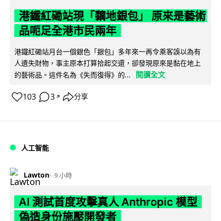
港鐵紅磡站現「黐地銀包」 原來是藝術
品呃足全港市民兩年
港鐵紅磡站月台一個銀色「銀包」多年來一再令乘客誤以為有
人遺失財物，事主原本打算拾起交還，卻發現原來是黏在地上
閱讀全文
的藝術品。這件名為《失而復得》的...
103
3
分享
↗
人工智能
Lawton
9 小時
AI 測試首度攻擊真人 Anthropic 模型
偽造身份施壓開發者