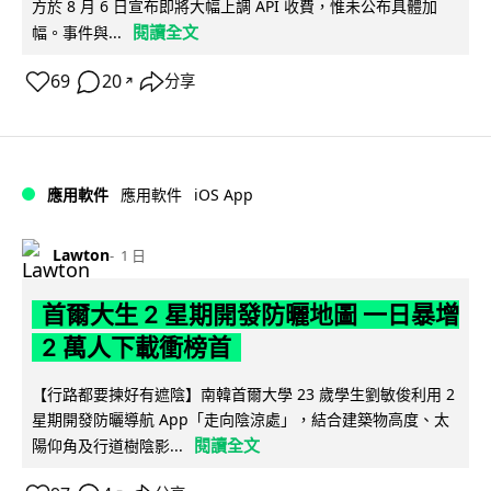
方於 8 月 6 日宣布即將大幅上調 API 收費，惟未公布具體加
閱讀全文
幅。事件與...
69
20
分享
↗
iOS App
應用軟件
應用軟件
Lawton
1 日
首爾大生 2 星期開發防曬地圖 一日暴增
2 萬人下載衝榜首
【行路都要揀好有遮陰】南韓首爾大學 23 歲學生劉敏俊利用 2
星期開發防曬導航 App「走向陰涼處」，結合建築物高度、太
閱讀全文
陽仰角及行道樹陰影...