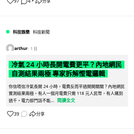
97
4
分享
↗
科技娛樂
科技新聞
arthur
1 日
冷氣 24 小時長開電費更平？內地網民
自測結果兩極 專家拆解慳電邏輯
你信唔信冷氣長開 24 小時，電費反而平過開開關關？內地網民
實測結果兩極，有人一個月電費只需 118 元人民幣，有人飆到
閱讀全文
過千。電力部門話不能...
39
分享