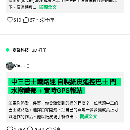
偶像前 Juice=Juice 成員宮本佳林在完全沒有編程經驗的情況
閱讀全文
下，僅憑藉與...
619
67
分享
↗
商業科技
3D 打印
Vin
2 日
中三巴士鐵路迷 自製紙皮遙控巴士 門,
水撥識郁 + 實時GPS報站
如果你熱愛一件事，你會熱愛到怎樣的程度？一位就讀中三的
巴士鐵路迷，選擇由零開始，把自己的興趣一步步變成真正可
閱讀全文
以運作的作品。他以紙皮親手製作出...
4,788
263
分享
↗