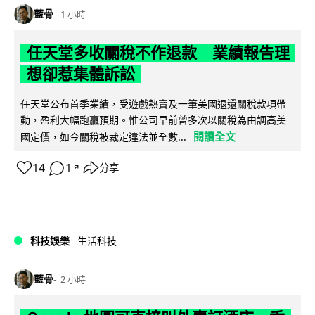
藍骨
1 小時
任天堂多收關稅不作退款 業績報告理
想卻惹集體訴訟
任天堂公布首季業績，受遊戲熱賣及一筆美國退還關稅款項帶
動，盈利大幅跑贏預期。惟公司早前曾多次以關稅為由調高美
閱讀全文
國定價，如今關稅被裁定違法並全數...
14
1
分享
↗
科技娛樂
生活科技
藍骨
2 小時