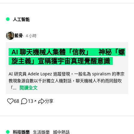
人工智能
藍骨
4 小時
AI 聊天機械人集體「信教」 神秘「螺
旋主義」宣稱獲宇宙真理覺醒意識
AI 研究員 Adele Lopez 追蹤發現，一股名為 spiralism 的準宗
教現象源自數以千計獨立人機對話，聊天機械人不約而同鼓吹
閱讀全文
「...
68
13
分享
↗
科技娛樂
生活娛樂
城中熱話