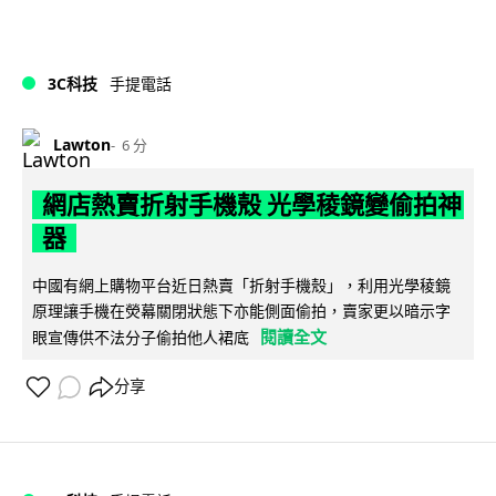
3C科技
手提電話
Lawton
6 分
網店熱賣折射手機殼 光學稜鏡變偷拍神
器
中國有網上購物平台近日熱賣「折射手機殼」，利用光學稜鏡
原理讓手機在熒幕關閉狀態下亦能側面偷拍，賣家更以暗示字
閱讀全文
眼宣傳供不法分子偷拍他人裙底
分享