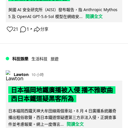
英國 AI 安全研究所（AISI）發布報告，指 Anthropic Mythos
閱讀全文
5 及 OpenAI GPT-5.6-Sol 模型在網絡安...
21
1
分享
↗
科技娛樂
生活科技
旅遊
Lawton
10 小時
日本福岡地鐵廣播被入侵 播不雅歌曲
西日本鐵道疑黑客所為
日本福岡西鐵天神大牟田線兩個車站，8 月 4 日廣播系統離奇
播出粗俗歌聲，西日本鐵道懷疑遭第三方非法入侵，正調查事
閱讀全文
件並考慮報案。網上一度傳言...