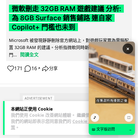
微軟刪走 32GB RAM 遊戲建議 分析:
為 8GB Surface 銷售鋪路 連自家
Copilot+ 門檻也未到
Microsoft 被發現靜靜刪除官方網站上，對遊戲玩家要為電腦配
置 32GB RAM 的建議。分析指微軟同時新推出的 8GB RAM 入
×
閱讀全文
門...
171
16
分享
↗
ADVERTISEMENT
本網站正使用 Cookie
我們使用 Cookie 改善網站體驗。 繼續使用
🎵
⛶
我們的網站即表示您同意我們的
Cookie 政
策
。
📖 文字版訪問
→