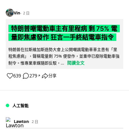
Vin
2 日
特朗普嘲電動車主有里程病 剩 75% 電
量即焦慮發作 狂言一手終結電車指令
特朗普在拉斯維加斯造勢大會上公開嘲諷電動車車主患有「里
程焦慮病」，聲稱電量剩 75% 便發作，並重申已廢除電動車強
閱讀全文
制令。惟專業車媒隨即反駁，...
639
279
分享
↗
人工智能
Lawton
2 日