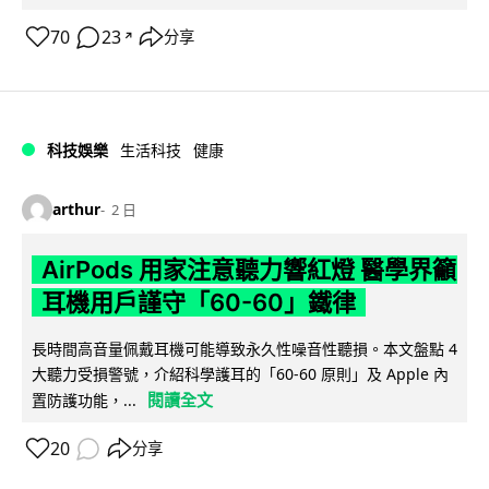
70
23
分享
↗
科技娛樂
生活科技
健康
arthur
2 日
AirPods 用家注意聽力響紅燈 醫學界籲
耳機用戶謹守「60-60」鐵律
長時間高音量佩戴耳機可能導致永久性噪音性聽損。本文盤點 4
大聽力受損警號，介紹科學護耳的「60-60 原則」及 Apple 內
閱讀全文
置防護功能，...
20
分享