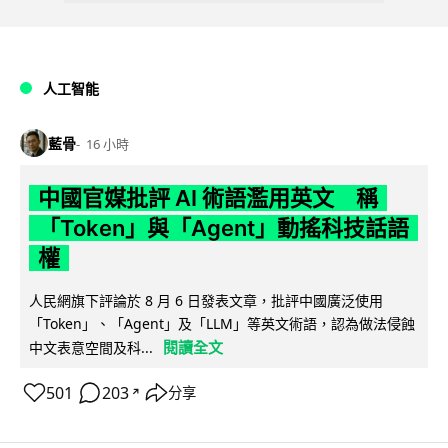
人工智能
藍骨
16 小時
中國官媒批評 AI 術語濫用英文 稱
「Token」與「Agent」動搖科技話語
權
人民網旗下評論於 8 月 6 日發表文章，批評中國廣泛使用
「Token」、「Agent」及「LLM」等英文術語，認為做法侵蝕
閱讀全文
中文表意空間及科...
501
203
分享
↗