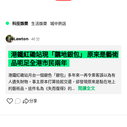
科技娛樂
生活娛樂
城中熱話
Lawton
40 分
港鐵紅磡站現「黐地銀包」 原來是藝術
品呃足全港市民兩年
港鐵紅磡站月台一個銀色「銀包」多年來一再令乘客誤以為有
人遺失財物，事主原本打算拾起交還，卻發現原來是黏在地上
閱讀全文
的藝術品。這件名為《失而復得》的...
分享