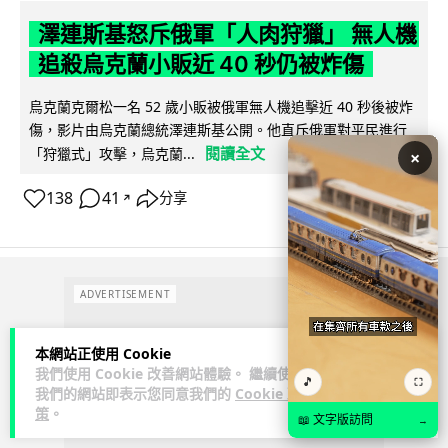
澤連斯基怒斥俄軍「人肉狩獵」 無人機
追殺烏克蘭小販近 40 秒仍被炸傷
烏克蘭克爾松一名 52 歲小販被俄軍無人機追擊近 40 秒後被炸
傷，影片由烏克蘭總統澤連斯基公開。他直斥俄軍對平民進行
閱讀全文
「狩獵式」攻擊，烏克蘭...
×
138
41
分享
↗
ADVERTISEMENT
本網站正使用 Cookie
我們使用 Cookie 改善網站體驗。 繼續使用
🎵
⛶
我們的網站即表示您同意我們的
Cookie 政
策
。
📖 文字版訪問
→