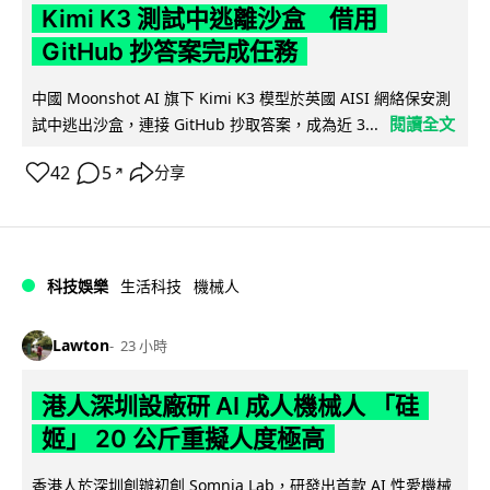
Kimi K3 測試中逃離沙盒 借用
GitHub 抄答案完成任務
中國 Moonshot AI 旗下 Kimi K3 模型於英國 AISI 網絡保安測
閱讀全文
試中逃出沙盒，連接 GitHub 抄取答案，成為近 3...
42
5
分享
↗
科技娛樂
生活科技
機械人
Lawton
23 小時
港人深圳設廠研 AI 成人機械人 「硅
姬」 20 公斤重擬人度極高
香港人於深圳創辦初創 Somnia Lab，研發出首款 AI 性愛機械