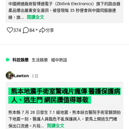
中國網通廠商智博通電子（Zbtlink Electronics）旗下的路由器
產品爆出嚴重安全漏洞，被發現每 35 秒便會與中國伺服器連
閱讀全文
線，旗...
374
84
分享
↗
科技娛樂
生活娛樂
城中熱話
Lawton
2 日
熊本地震手術室驚魂片瘋傳 醫護保護病
人、逃生門 網民讚值得尊敬
熊本縣 7 月 28 日發生 7.1 級地震，熊本綜合醫院手術室鏡頭拍
下地震一刻，醫護人員臨危不亂保護病人，更馬上開逃生門確
閱讀全文
保出口流通。片段...