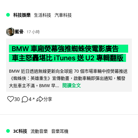
科技娛樂
生活科技
汽車科技
藍骨
17 小時
BMW 車廂熒幕強推蜘蛛俠電影廣告
車主怒轟堪比 iTunes 送 U2 專輯翻版
BMW 近日透過無線更新向全球逾 70 個市場車輛中控熒幕推送
《蜘蛛俠：英雄重生》宣傳動畫，啟動車輛即彈出通知，觸發
閱讀全文
大批車主不滿。BMW 早...
30
4
分享
↗
3C科技
流動音樂
音樂耳機