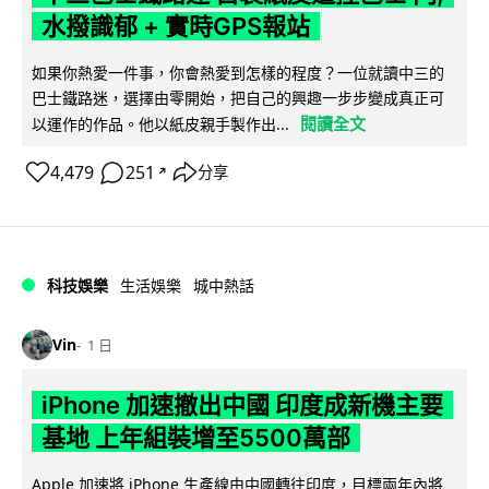
水撥識郁 + 實時GPS報站
如果你熱愛一件事，你會熱愛到怎樣的程度？一位就讀中三的
巴士鐵路迷，選擇由零開始，把自己的興趣一步步變成真正可
閱讀全文
以運作的作品。他以紙皮親手製作出...
4,479
251
分享
↗
科技娛樂
生活娛樂
城中熱話
Vin
1 日
iPhone 加速撤出中國 印度成新機主要
基地 上年組裝增至5500萬部
Apple 加速將 iPhone 生產線由中國轉往印度，目標兩年內將