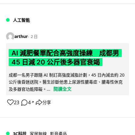
人工智能
arthur
2 日
AI 減肥餐單配合高強度操練 成都男
45 日減 20 公斤後多器官衰竭
成都一名男子跟隨 AI 制訂高強度減脂計劃，45 日內減去約 20
公斤後昏迷送院。醫生診斷他患上尿源性膿毒症、膿毒性休克
閱讀全文
及多器官功能障礙。...
23
4
分享
↗
3C科技
家居無線
影音產品