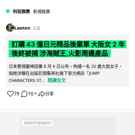
科技娛樂
影視娛樂
Lawton
2 日
訂購 43 億日元精品後棄單 大阪女 2 年
後終被捕 涉海賊王,火影周邊產品
日本警視廳神田署 8 月 6 日公布，拘捕一名 32 歲大阪女子，
指她涉嫌在出版巨頭集英社旗下官方網店「JUMP
閱讀全文
CHARACTERS ST...
79
10
分享
↗
ADVERTISEMENT