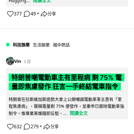
閱讀全文
Hugging...
377
49
分享
↗
科技娛樂
生活娛樂
城中熱話
Vin
2 日
特朗普嘲電動車主有里程病 剩 75% 電
量即焦慮發作 狂言一手終結電車指令
特朗普在拉斯維加斯造勢大會上公開嘲諷電動車車主患有「里
程焦慮病」，聲稱電量剩 75% 便發作，並重申已廢除電動車強
閱讀全文
制令。惟專業車媒隨即反駁，...
632
279
分享
↗