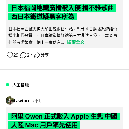
日本福岡地鐵廣播被入侵 播不雅歌曲
西日本鐵道疑黑客所為
日本福岡西鐵天神大牟田線兩個車站，8 月 4 日廣播系統離奇
播出粗俗歌聲，西日本鐵道懷疑遭第三方非法入侵，正調查事
閱讀全文
件並考慮報案。網上一度傳言...
29
2
分享
↗
人工智能
Lawton
3 小時
阿里 Qwen 正式駁入 Apple 生態 中國
大陸 Mac 用戶率先使用