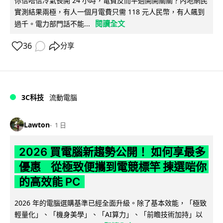
你信唔信冷氣長開 24 小時，電費反而平過開開關關？內地網民
實測結果兩極，有人一個月電費只需 118 元人民幣，有人飆到
閱讀全文
過千。電力部門話不能...
36
分享
3C科技
流動電腦
Lawton
1 日
2026 買電腦新趨勢公開！ 如何享最多
優惠 從極致便攜到電競標竿 揀選啱你
的高效能 PC
2026 年的電腦選購基準已經全面升級。除了基本效能，「極致
輕量化」、「機身美學」、「AI算力」、「前瞻技術加持」以