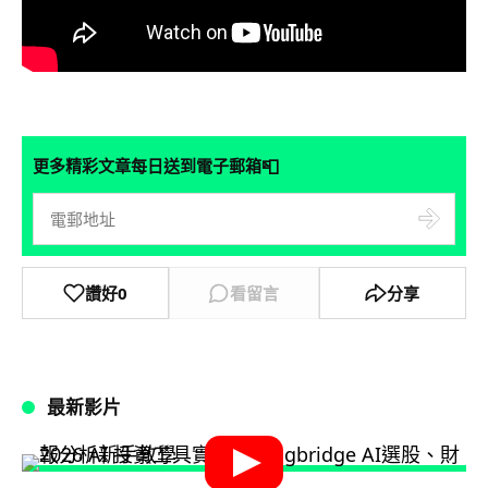
📮
更多精彩文章每日送到電子郵箱
讚好
0
看留言
分享
最新影片