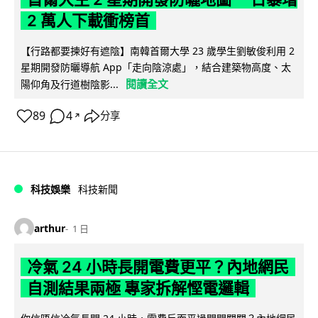
2 萬人下載衝榜首
【行路都要揀好有遮陰】南韓首爾大學 23 歲學生劉敏俊利用 2
星期開發防曬導航 App「走向陰涼處」，結合建築物高度、太
閱讀全文
陽仰角及行道樹陰影...
89
4
分享
↗
科技娛樂
科技新聞
arthur
1 日
冷氣 24 小時長開電費更平？內地網民
自測結果兩極 專家拆解慳電邏輯