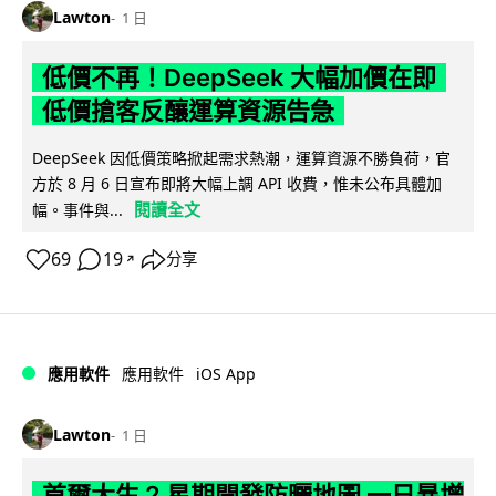
Lawton
1 日
低價不再！DeepSeek 大幅加價在即
低價搶客反釀運算資源告急
DeepSeek 因低價策略掀起需求熱潮，運算資源不勝負荷，官
方於 8 月 6 日宣布即將大幅上調 API 收費，惟未公布具體加
閱讀全文
幅。事件與...
69
19
分享
↗
iOS App
應用軟件
應用軟件
Lawton
1 日
首爾大生 2 星期開發防曬地圖 一日暴增