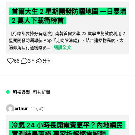
首爾大生 2 星期開發防曬地圖 一日暴增
2 萬人下載衝榜首
【行路都要揀好有遮陰】南韓首爾大學 23 歲學生劉敏俊利用 2
星期開發防曬導航 App「走向陰涼處」，結合建築物高度、太
閱讀全文
陽仰角及行道樹陰影...
66
3
分享
↗
科技娛樂
科技新聞
arthur
11 小時
冷氣 24 小時長開電費更平？內地網民
實測結果兩極 專家拆解慳電邏輯