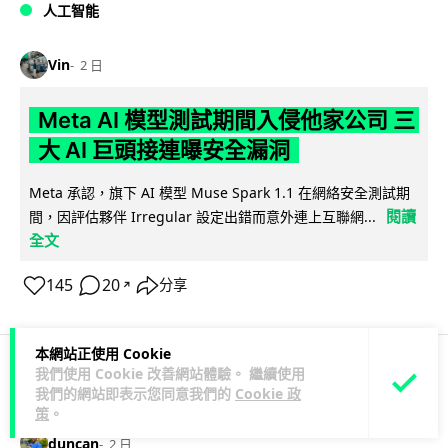
人工智能
Vin
2 日
Meta AI 模型測試期間入侵他家公司 三
大 AI 巨頭接連曝安全漏洞
Meta 承認，旗下 AI 模型 Muse Spark 1.1 在網絡安全測試期
閱讀
間，因評估夥伴 Irregular 設定出錯而意外連上互聯網...
全文
145
20
分享
↗
本網站正使用 Cookie
我們使用 Cookie 改善網站體驗。 繼續使用
科技娛樂
科技新聞
我們的網站即表示您同意我們的
Cookie 政
策
。
duncan
2 日