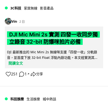
3C科技
家居無線
影音產品
Vin
2 日
DJI Mic Mini 2s 實測 四發一收同步獨
立錄音 32-bit 防爆咪拍片必備
DJI 最新推出的 Mic Mini 2s 無線咪支援「四發一收」分軌錄
音，並首度下放 32-bit Float 浮點內錄功能。本文經實測其...
閱讀全文
251
1
分享
↗
科技娛樂
生活娛樂
城中熱話