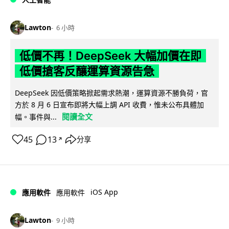
Lawton
6 小時
低價不再！DeepSeek 大幅加價在即
低價搶客反釀運算資源告急
DeepSeek 因低價策略掀起需求熱潮，運算資源不勝負荷，官
方於 8 月 6 日宣布即將大幅上調 API 收費，惟未公布具體加
閱讀全文
幅。事件與...
45
13
分享
↗
iOS App
應用軟件
應用軟件
Lawton
9 小時