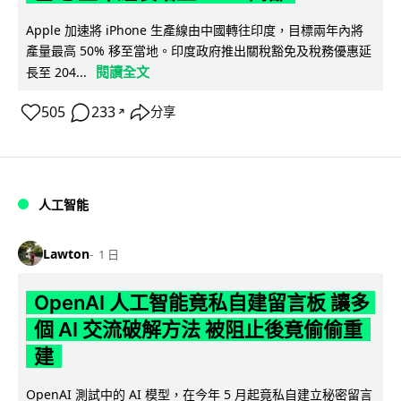
Apple 加速將 iPhone 生產線由中國轉往印度，目標兩年內將
產量最高 50% 移至當地。印度政府推出關稅豁免及稅務優惠延
閱讀全文
長至 204...
505
233
分享
↗
人工智能
Lawton
1 日
OpenAI 人工智能竟私自建留言板 讓多
個 AI 交流破解方法 被阻止後竟偷偷重
建
OpenAI 測試中的 AI 模型，在今年 5 月起竟私自建立秘密留言