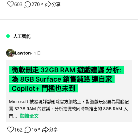
603
270
分享
↗
人工智能
Lawton
1 日
微軟刪走 32GB RAM 遊戲建議 分析:
為 8GB Surface 銷售鋪路 連自家
Copilot+ 門檻也未到
Microsoft 被發現靜靜刪除官方網站上，對遊戲玩家要為電腦配
置 32GB RAM 的建議。分析指微軟同時新推出的 8GB RAM 入
閱讀全文
門...
162
16
分享
↗