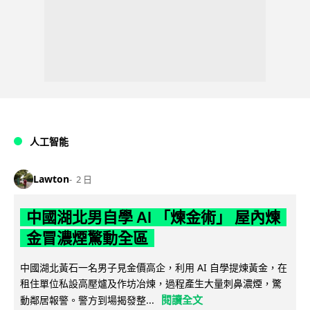
人工智能
Lawton
2 日
中國湖北男自學 AI 「煉金術」 屋內煉
金冒濃煙驚動全區
中國湖北黃石一名男子見金價高企，利用 AI 自學提煉黃金，在
租住單位私設高壓爐及作坊冶煉，過程產生大量刺鼻濃煙，驚
閱讀全文
動鄰居報警。警方到場揭發整...