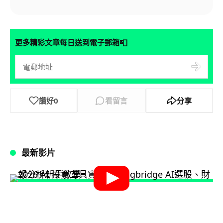
📮
更多精彩文章每日送到電子郵箱
讚好
0
看留言
分享
最新影片