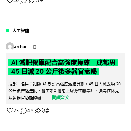
20
分享
人工智能
arthur
1 日
AI 減肥餐單配合高強度操練 成都男
45 日減 20 公斤後多器官衰竭
成都一名男子跟隨 AI 制訂高強度減脂計劃，45 日內減去約 20
公斤後昏迷送院。醫生診斷他患上尿源性膿毒症、膿毒性休克
閱讀全文
及多器官功能障礙。...
23
4
分享
↗