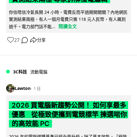
你信唔信冷氣長開 24 小時，電費反而平過開開關關？內地網民
實測結果兩極，有人一個月電費只需 118 元人民幣，有人飆到
閱讀全文
過千。電力部門話不能...
27
分享
3C科技
流動電腦
Lawton
1 日
2026 買電腦新趨勢公開！ 如何享最多
優惠 從極致便攜到電競標竿 揀選啱你
的高效能 PC
2026 年的電腦選購基準已經全面升級。除了基本效能，「極致