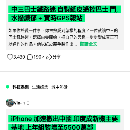
中三巴士鐵路迷 自製紙皮遙控巴士 門,
水撥識郁 + 實時GPS報站
如果你熱愛一件事，你會熱愛到怎樣的程度？一位就讀中三的
巴士鐵路迷，選擇由零開始，把自己的興趣一步步變成真正可
閱讀全文
以運作的作品。他以紙皮親手製作出...
3,430
190
分享
↗
科技娛樂
生活娛樂
城中熱話
Vin
1 日
iPhone 加速撤出中國 印度成新機主要
基地 上年組裝增至5500萬部