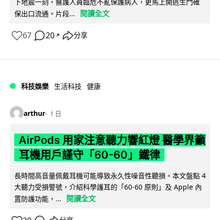
下地震一刻，醫護人員臨危不亂保護病人，更馬上開逃生門確
閱讀全文
保出口流通。片段...
67
20
分享
↗
科技娛樂
生活科技
健康
arthur
1 日
AirPods 用家注意聽力響紅燈 醫學界籲
耳機用戶謹守「60-60」鐵律
長時間高音量佩戴耳機可能導致永久性噪音性聽損。本文盤點 4
大聽力受損警號，介紹科學護耳的「60-60 原則」及 Apple 內
閱讀全文
置防護功能，...