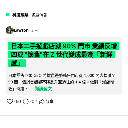
科技娛樂
遊戲情報
Lawton
2 日
日本二手遊戲店減 90% 門市 業績反增
四成 "懷舊"在 Z 世代變成最潮「新鮮
感」
日本零售巨頭 GEO 將懷舊遊戲銷售門市從 1,000 間大幅減至
99 間，但銷售額卻不降反升至過往的 1.4 倍。做到「減店增
閱讀全文
收」奇蹟，...
260
20
分享
↗