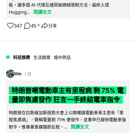
板，讓多個 AI 代理互通突破網絡限制方法，最終入侵
閱讀全文
Hugging...
347
45
分享
↗
科技娛樂
生活娛樂
城中熱話
Vin
1 日
特朗普嘲電動車主有里程病 剩 75% 電
量即焦慮發作 狂言一手終結電車指令
特朗普在拉斯維加斯造勢大會上公開嘲諷電動車車主患有「里
程焦慮病」，聲稱電量剩 75% 便發作，並重申已廢除電動車強
閱讀全文
制令。惟專業車媒隨即反駁，...