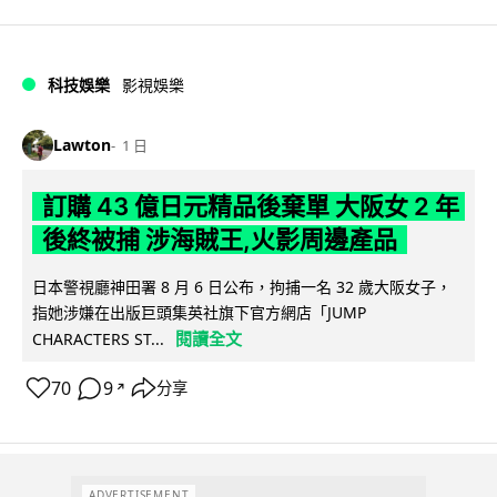
科技娛樂
影視娛樂
Lawton
1 日
訂購 43 億日元精品後棄單 大阪女 2 年
後終被捕 涉海賊王,火影周邊產品
日本警視廳神田署 8 月 6 日公布，拘捕一名 32 歲大阪女子，
指她涉嫌在出版巨頭集英社旗下官方網店「JUMP
閱讀全文
CHARACTERS ST...
70
9
分享
↗
ADVERTISEMENT