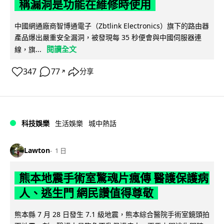
稱漏洞是功能在維修時使用
中國網通廠商智博通電子（Zbtlink Electronics）旗下的路由器
產品爆出嚴重安全漏洞，被發現每 35 秒便會與中國伺服器連
閱讀全文
線，旗...
347
77
分享
↗
科技娛樂
生活娛樂
城中熱話
Lawton
1 日
熊本地震手術室驚魂片瘋傳 醫護保護病
人、逃生門 網民讚值得尊敬
熊本縣 7 月 28 日發生 7.1 級地震，熊本綜合醫院手術室鏡頭拍