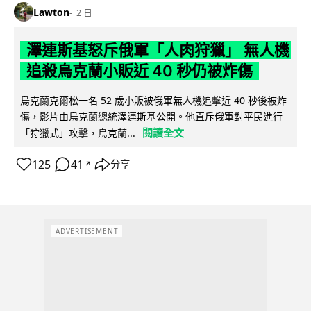
Lawton
2 日
澤連斯基怒斥俄軍「人肉狩獵」 無人機
追殺烏克蘭小販近 40 秒仍被炸傷
烏克蘭克爾松一名 52 歲小販被俄軍無人機追擊近 40 秒後被炸
傷，影片由烏克蘭總統澤連斯基公開。他直斥俄軍對平民進行
閱讀全文
「狩獵式」攻擊，烏克蘭...
125
41
分享
↗
ADVERTISEMENT