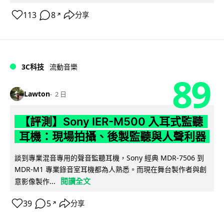
113
8
分享
↗
3C科技
流動音樂
89
Lawton
2 日
【評測】Sony IER-M500 入耳式監聽
耳機：現場拍攝、後製監聽與人聲利器
談到專業混音專用的聲音監聽耳機，Sony 經典 MDR-7506 到
MDR-M1 專業錄音室耳機都為人熟悉。而現在舞台製作者與創
閱讀全文
意影像製作...
39
5
分享
↗