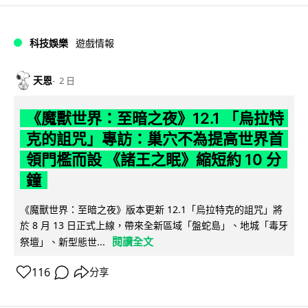
科技娛樂
遊戲情報
天恩
2 日
《魔獸世界：至暗之夜》12.1 「烏拉特
克的詛咒」專訪：巢穴不為提高世界首
領門檻而設 《諸王之眠》縮短約 10 分
鐘
《魔獸世界：至暗之夜》版本更新 12.1「烏拉特克的詛咒」將
於 8 月 13 日正式上線，帶來全新區域「盤蛇島」、地城「毒牙
閱讀全文
祭壇」、新型態世...
116
分享